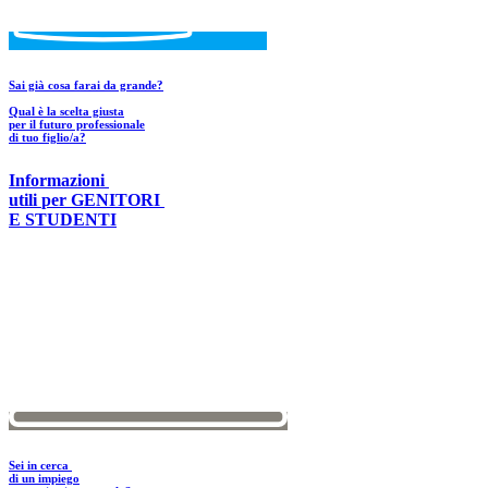
Sai già cosa farai da grande?
Qual è la scelta giusta
per il futuro professionale
di tuo figlio/a?
Informazioni
utili
per GENITORI
E STUDENTI
Sei in cerca
di un impiego