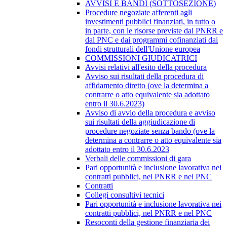
AVVISI E BANDI (SOTTOSEZIONE)
Procedure negoziate afferenti agli
investimenti pubblici finanziati, in tutto o
in parte, con le risorse previste dal PNRR e
dal PNC e dai programmi cofinanziati dai
fondi strutturali dell'Unione europea
COMMISSIONI GIUDICATRICI
Avvisi relativi all'esito della procedura
Avviso sui risultati della procedura di
affidamento diretto (ove la determina a
contrarre o atto equivalente sia adottato
entro il 30.6.2023)
Avviso di avvio della procedura e avviso
sui risultati della aggiudicazione di
procedure negoziate senza bando (ove la
determina a contrarre o atto equivalente sia
adottato entro il 30.6.2023
Verbali delle commissioni di gara
Pari opportunità e inclusione lavorativa nei
contratti pubblici, nel PNRR e nel PNC
Contratti
Collegi consultivi tecnici
Pari opportunità e inclusione lavorativa nei
contratti pubblici, nel PNRR e nel PNC
Resoconti della gestione finanziaria dei