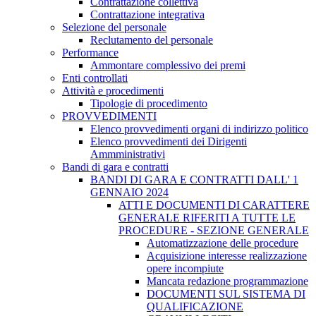
Contrattazione collettiva
Contrattazione integrativa
Selezione del personale
Reclutamento del personale
Performance
Ammontare complessivo dei premi
Enti controllati
Attività e procedimenti
Tipologie di procedimento
PROVVEDIMENTI
Elenco provvedimenti organi di indirizzo politico
Elenco provvedimenti dei Dirigenti
Ammministrativi
Bandi di gara e contratti
BANDI DI GARA E CONTRATTI DALL' 1
GENNAIO 2024
ATTI E DOCUMENTI DI CARATTERE
GENERALE RIFERITI A TUTTE LE
PROCEDURE - SEZIONE GENERALE
Automatizzazione delle procedure
Acquisizione interesse realizzazione
opere incompiute
Mancata redazione programmazione
DOCUMENTI SUL SISTEMA DI
QUALIFICAZIONE