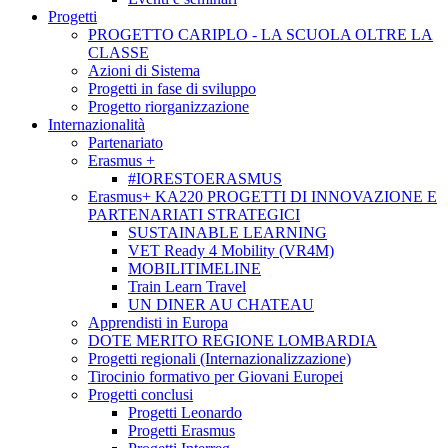
Progetti
PROGETTO CARIPLO - LA SCUOLA OLTRE LA
CLASSE
Azioni di Sistema
Progetti in fase di sviluppo
Progetto riorganizzazione
Internazionalità
Partenariato
Erasmus +
#IORESTOERASMUS
Erasmus+ KA220 PROGETTI DI INNOVAZIONE E
PARTENARIATI STRATEGICI
SUSTAINABLE LEARNING
VET Ready 4 Mobility (VR4M)
MOBILITIMELINE
Train Learn Travel
UN DINER AU CHATEAU
Apprendisti in Europa
DOTE MERITO REGIONE LOMBARDIA
Progetti regionali (Internazionalizzazione)
Tirocinio formativo per Giovani Europei
Progetti conclusi
Progetti Leonardo
Progetti Erasmus