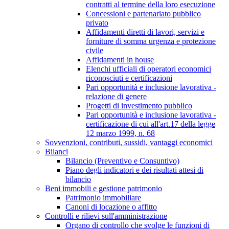
contratti al termine della loro esecuzione
Concessioni e partenariato pubblico
privato
Affidamenti diretti di lavori, servizi e
forniture di somma urgenza e protezione
civile
Affidamenti in house
Elenchi ufficiali di operatori economici
riconosciuti e certificazioni
Pari opportunità e inclusione lavorativa -
relazione di genere
Progetti di investimento pubblico
Pari opportunità e inclusione lavorativa -
certificazione di cui all'art.17 della legge
12 marzo 1999, n. 68
Sovvenzioni, contributi, sussidi, vantaggi economici
Bilanci
Bilancio (Preventivo e Consuntivo)
Piano degli indicatori e dei risultati attesi di
bilancio
Beni immobili e gestione patrimonio
Patrimonio immobiliare
Canoni di locazione o affitto
Controlli e rilievi sull'amministrazione
Organo di controllo che svolge le funzioni di