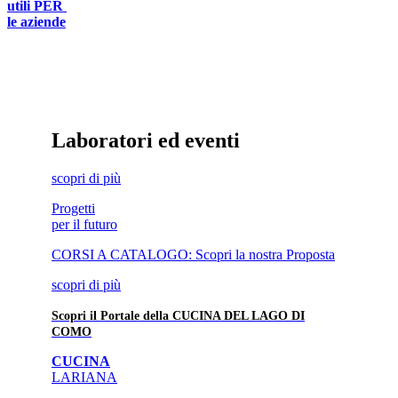
utili
PER
le aziende
Laboratori ed eventi
scopri
di più
Progetti
per il futuro
CORSI A CATALOGO: Scopri la nostra Proposta
scopri
di più
Scopri il Portale della CUCINA DEL LAGO DI
COMO
CUCINA
LARIANA