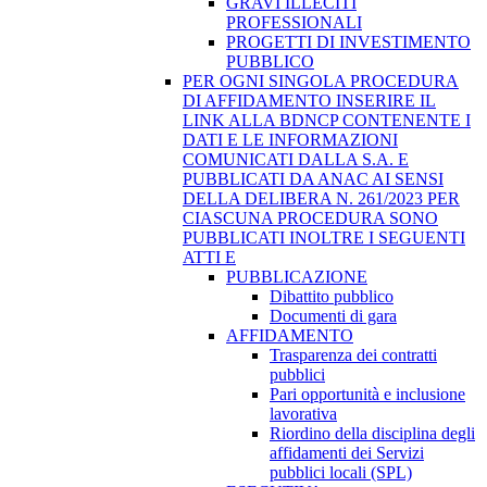
GRAVI ILLECITI
PROFESSIONALI
PROGETTI DI INVESTIMENTO
PUBBLICO
PER OGNI SINGOLA PROCEDURA
DI AFFIDAMENTO INSERIRE IL
LINK ALLA BDNCP CONTENENTE I
DATI E LE INFORMAZIONI
COMUNICATI DALLA S.A. E
PUBBLICATI DA ANAC AI SENSI
DELLA DELIBERA N. 261/2023 PER
CIASCUNA PROCEDURA SONO
PUBBLICATI INOLTRE I SEGUENTI
ATTI E
PUBBLICAZIONE
Dibattito pubblico
Documenti di gara
AFFIDAMENTO
Trasparenza dei contratti
pubblici
Pari opportunità e inclusione
lavorativa
Riordino della disciplina degli
affidamenti dei Servizi
pubblici locali (SPL)