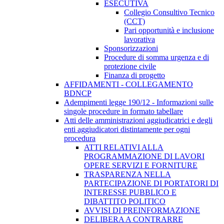
ESECUTIVA
Collegio Consultivo Tecnico
(CCT)
Pari opportunità e inclusione
lavorativa
Sponsorizzazioni
Procedure di somma urgenza e di
protezione civile
Finanza di progetto
AFFIDAMENTI - COLLEGAMENTO
BDNCP
Adempimenti legge 190/12 - Informazioni sulle
singole procedure in formato tabellare
Atti delle amministrazioni aggiudicatrici e degli
enti aggiudicatori distintamente per ogni
procedura
ATTI RELATIVI ALLA
PROGRAMMAZIONE DI LAVORI
OPERE SERVIZI E FORNITURE
TRASPARENZA NELLA
PARTECIPAZIONE DI PORTATORI DI
INTERESSE PUBBLICO E
DIBATTITO POLITICO
AVVISI DI PREINFORMAZIONE
DELIBERA A CONTRARRE