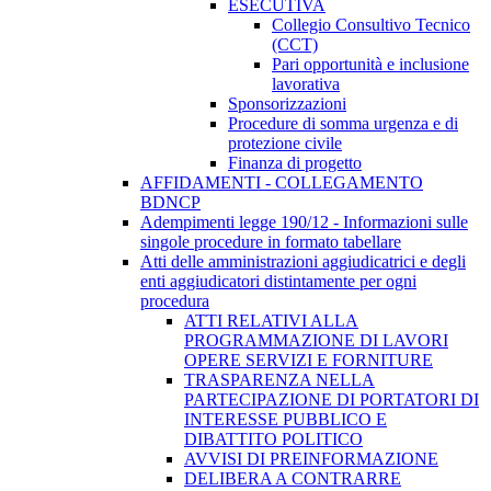
ESECUTIVA
Collegio Consultivo Tecnico
(CCT)
Pari opportunità e inclusione
lavorativa
Sponsorizzazioni
Procedure di somma urgenza e di
protezione civile
Finanza di progetto
AFFIDAMENTI - COLLEGAMENTO
BDNCP
Adempimenti legge 190/12 - Informazioni sulle
singole procedure in formato tabellare
Atti delle amministrazioni aggiudicatrici e degli
enti aggiudicatori distintamente per ogni
procedura
ATTI RELATIVI ALLA
PROGRAMMAZIONE DI LAVORI
OPERE SERVIZI E FORNITURE
TRASPARENZA NELLA
PARTECIPAZIONE DI PORTATORI DI
INTERESSE PUBBLICO E
DIBATTITO POLITICO
AVVISI DI PREINFORMAZIONE
DELIBERA A CONTRARRE