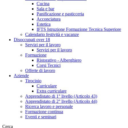
Cucina
Sala e bar
Panificazione e pasticceria
Acconciatura
Estetica
IFTS Istruzione Formazione Tecnica Superiore
Calendario festività e vacanze
Disoccupati over 18
Servizi per il lavoro
Servizi per il lavoro
Formazione
Ristorativo - Alberghiero
Corsi Tecnici
Offerte di lavoro
Aziende
Tirocinio
Curriculare
Extra curriculare
Apprendistato di 1° livello (Articolo 43)
Apprendistato di 2° livello (Articolo 44)
Ricerca lavoro e personale
Formazione continua
Eventi e seminari
Cerca