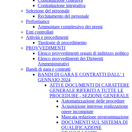
Contrattazione collettiva
Contrattazione integrativa
Selezione del personale
Reclutamento del personale
Performance
Ammontare complessivo dei premi
Enti controllati
Attività e procedimenti
Tipologie di procedimento
PROVVEDIMENTI
Elenco provvedimenti organi di indirizzo politico
Elenco provvedimenti dei Dirigenti
Ammministrativi
Bandi di gara e contratti
BANDI DI GARA E CONTRATTI DALL' 1
GENNAIO 2024
ATTI E DOCUMENTI DI CARATTERE
GENERALE RIFERITI A TUTTE LE
PROCEDURE - SEZIONE GENERALE
Automatizzazione delle procedure
Acquisizione interesse realizzazione
opere incompiute
Mancata redazione programmazione
DOCUMENTI SUL SISTEMA DI
QUALIFICAZIONE