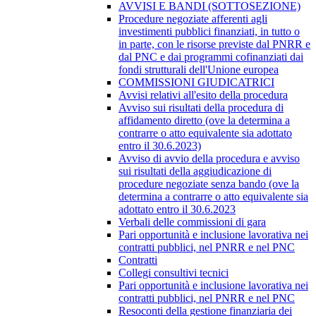
AVVISI E BANDI (SOTTOSEZIONE)
Procedure negoziate afferenti agli
investimenti pubblici finanziati, in tutto o
in parte, con le risorse previste dal PNRR e
dal PNC e dai programmi cofinanziati dai
fondi strutturali dell'Unione europea
COMMISSIONI GIUDICATRICI
Avvisi relativi all'esito della procedura
Avviso sui risultati della procedura di
affidamento diretto (ove la determina a
contrarre o atto equivalente sia adottato
entro il 30.6.2023)
Avviso di avvio della procedura e avviso
sui risultati della aggiudicazione di
procedure negoziate senza bando (ove la
determina a contrarre o atto equivalente sia
adottato entro il 30.6.2023
Verbali delle commissioni di gara
Pari opportunità e inclusione lavorativa nei
contratti pubblici, nel PNRR e nel PNC
Contratti
Collegi consultivi tecnici
Pari opportunità e inclusione lavorativa nei
contratti pubblici, nel PNRR e nel PNC
Resoconti della gestione finanziaria dei