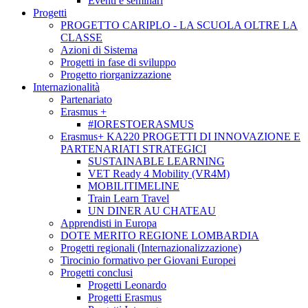
Eventi e seminari
Progetti
PROGETTO CARIPLO - LA SCUOLA OLTRE LA
CLASSE
Azioni di Sistema
Progetti in fase di sviluppo
Progetto riorganizzazione
Internazionalità
Partenariato
Erasmus +
#IORESTOERASMUS
Erasmus+ KA220 PROGETTI DI INNOVAZIONE E
PARTENARIATI STRATEGICI
SUSTAINABLE LEARNING
VET Ready 4 Mobility (VR4M)
MOBILITIMELINE
Train Learn Travel
UN DINER AU CHATEAU
Apprendisti in Europa
DOTE MERITO REGIONE LOMBARDIA
Progetti regionali (Internazionalizzazione)
Tirocinio formativo per Giovani Europei
Progetti conclusi
Progetti Leonardo
Progetti Erasmus