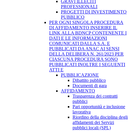
GRAVI ILLECITI
PROFESSIONALI
PROGETTI DI INVESTIMENTO
PUBBLICO
PER OGNI SINGOLA PROCEDURA
DI AFFIDAMENTO INSERIRE IL
LINK ALLA BDNCP CONTENENTE I
DATI E LE INFORMAZIONI
COMUNICATI DALLA S.A. E
PUBBLICATI DA ANAC AI SENSI
DELLA DELIBERA N. 261/2023 PER
CIASCUNA PROCEDURA SONO
PUBBLICATI INOLTRE I SEGUENTI
ATTI E
PUBBLICAZIONE
Dibattito pubblico
Documenti di gara
AFFIDAMENTO
Trasparenza dei contratti
pubblici
Pari opportunità e inclusione
lavorativa
Riordino della disciplina degli
affidamenti dei Servizi
pubblici locali (SPL)