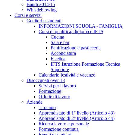
Bandi 2014/15
Whistleblowing
Corsi e servizi
Genitori e studenti
INFORMAZIONI SCUOLA - FAMIGLIA
Corsi di qualifica, diploma e IFTS
Cucina
Sala e bar
Panificazione e pasticceria
Acconciatura
Estetica
IFTS Istruzione Formazione Tecnica
Superiore
Calendario festività e vacanze
Disoccupati over 18
Servizi per il lavoro
Formazione
Offerte di lavoro
Aziende
Tirocinio
Apprendistato di 1° livello (Articolo 43)
Apprendistato di 2° livello (Articolo 44)
Ricerca lavoro e personale
Formazione continua
Eventi e seminari