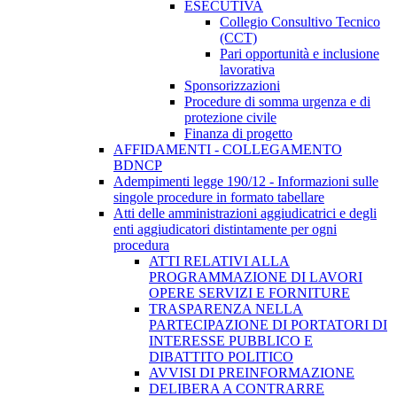
ESECUTIVA
Collegio Consultivo Tecnico
(CCT)
Pari opportunità e inclusione
lavorativa
Sponsorizzazioni
Procedure di somma urgenza e di
protezione civile
Finanza di progetto
AFFIDAMENTI - COLLEGAMENTO
BDNCP
Adempimenti legge 190/12 - Informazioni sulle
singole procedure in formato tabellare
Atti delle amministrazioni aggiudicatrici e degli
enti aggiudicatori distintamente per ogni
procedura
ATTI RELATIVI ALLA
PROGRAMMAZIONE DI LAVORI
OPERE SERVIZI E FORNITURE
TRASPARENZA NELLA
PARTECIPAZIONE DI PORTATORI DI
INTERESSE PUBBLICO E
DIBATTITO POLITICO
AVVISI DI PREINFORMAZIONE
DELIBERA A CONTRARRE