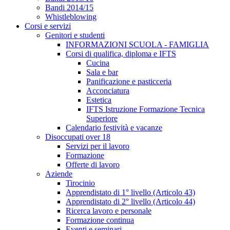
Bandi 2014/15
Whistleblowing
Corsi e servizi
Genitori e studenti
INFORMAZIONI SCUOLA - FAMIGLIA
Corsi di qualifica, diploma e IFTS
Cucina
Sala e bar
Panificazione e pasticceria
Acconciatura
Estetica
IFTS Istruzione Formazione Tecnica
Superiore
Calendario festività e vacanze
Disoccupati over 18
Servizi per il lavoro
Formazione
Offerte di lavoro
Aziende
Tirocinio
Apprendistato di 1° livello (Articolo 43)
Apprendistato di 2° livello (Articolo 44)
Ricerca lavoro e personale
Formazione continua
Eventi e seminari