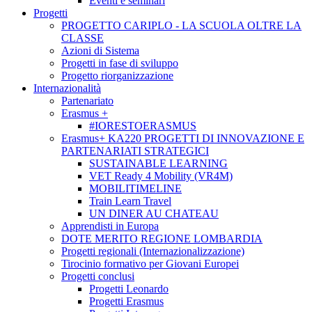
Eventi e seminari
Progetti
PROGETTO CARIPLO - LA SCUOLA OLTRE LA
CLASSE
Azioni di Sistema
Progetti in fase di sviluppo
Progetto riorganizzazione
Internazionalità
Partenariato
Erasmus +
#IORESTOERASMUS
Erasmus+ KA220 PROGETTI DI INNOVAZIONE E
PARTENARIATI STRATEGICI
SUSTAINABLE LEARNING
VET Ready 4 Mobility (VR4M)
MOBILITIMELINE
Train Learn Travel
UN DINER AU CHATEAU
Apprendisti in Europa
DOTE MERITO REGIONE LOMBARDIA
Progetti regionali (Internazionalizzazione)
Tirocinio formativo per Giovani Europei
Progetti conclusi
Progetti Leonardo
Progetti Erasmus