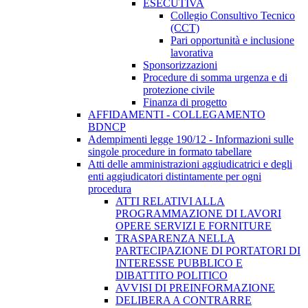
ESECUTIVA
Collegio Consultivo Tecnico
(CCT)
Pari opportunità e inclusione
lavorativa
Sponsorizzazioni
Procedure di somma urgenza e di
protezione civile
Finanza di progetto
AFFIDAMENTI - COLLEGAMENTO
BDNCP
Adempimenti legge 190/12 - Informazioni sulle
singole procedure in formato tabellare
Atti delle amministrazioni aggiudicatrici e degli
enti aggiudicatori distintamente per ogni
procedura
ATTI RELATIVI ALLA
PROGRAMMAZIONE DI LAVORI
OPERE SERVIZI E FORNITURE
TRASPARENZA NELLA
PARTECIPAZIONE DI PORTATORI DI
INTERESSE PUBBLICO E
DIBATTITO POLITICO
AVVISI DI PREINFORMAZIONE
DELIBERA A CONTRARRE