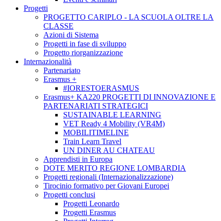
Progetti
PROGETTO CARIPLO - LA SCUOLA OLTRE LA
CLASSE
Azioni di Sistema
Progetti in fase di sviluppo
Progetto riorganizzazione
Internazionalità
Partenariato
Erasmus +
#IORESTOERASMUS
Erasmus+ KA220 PROGETTI DI INNOVAZIONE E
PARTENARIATI STRATEGICI
SUSTAINABLE LEARNING
VET Ready 4 Mobility (VR4M)
MOBILITIMELINE
Train Learn Travel
UN DINER AU CHATEAU
Apprendisti in Europa
DOTE MERITO REGIONE LOMBARDIA
Progetti regionali (Internazionalizzazione)
Tirocinio formativo per Giovani Europei
Progetti conclusi
Progetti Leonardo
Progetti Erasmus