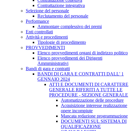
Contrattazione collettiva
Contrattazione integrativa
Selezione del personale
Reclutamento del personale
Performance
Ammontare complessivo dei premi
Enti controllati
Attività e procedimenti
Tipologie di procedimento
PROVVEDIMENTI
Elenco provvedimenti organi di indirizzo politico
Elenco provvedimenti dei Dirigenti
Ammministrativi
Bandi di gara e contratti
BANDI DI GARA E CONTRATTI DALL' 1
GENNAIO 2024
ATTI E DOCUMENTI DI CARATTERE
GENERALE RIFERITI A TUTTE LE
PROCEDURE - SEZIONE GENERALE
Automatizzazione delle procedure
Acquisizione interesse realizzazione
opere incompiute
Mancata redazione programmazione
DOCUMENTI SUL SISTEMA DI
QUALIFICAZIONE