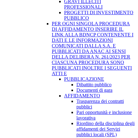
GRAVI ILLECITI
PROFESSIONALI
PROGETTI DI INVESTIMENTO
PUBBLICO
PER OGNI SINGOLA PROCEDURA
DI AFFIDAMENTO INSERIRE IL
LINK ALLA BDNCP CONTENENTE I
DATI E LE INFORMAZIONI
COMUNICATI DALLA S.A. E
PUBBLICATI DA ANAC AI SENSI
DELLA DELIBERA N. 261/2023 PER
CIASCUNA PROCEDURA SONO
PUBBLICATI INOLTRE I SEGUENTI
ATTI E
PUBBLICAZIONE
Dibattito pubblico
Documenti di gara
AFFIDAMENTO
Trasparenza dei contratti
pubblici
Pari opportunità e inclusione
lavorativa
Riordino della disciplina degli
affidamenti dei Servizi
pubblici locali (SPL)