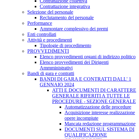
Contrattazione collettiva
Contrattazione integrativa
Selezione del personale
Reclutamento del personale
Performance
Ammontare complessivo dei premi
Enti controllati
Attività e procedimenti
Tipologie di procedimento
PROVVEDIMENTI
Elenco provvedimenti organi di indirizzo politico
Elenco provvedimenti dei Dirigenti
Ammministrativi
Bandi di gara e contratti
BANDI DI GARA E CONTRATTI DALL' 1
GENNAIO 2024
ATTI E DOCUMENTI DI CARATTERE
GENERALE RIFERITI A TUTTE LE
PROCEDURE - SEZIONE GENERALE
Automatizzazione delle procedure
Acquisizione interesse realizzazione
opere incompiute
Mancata redazione programmazione
DOCUMENTI SUL SISTEMA DI
QUALIFICAZIONE