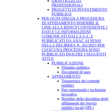
GRAVI ILLECITI
PROFESSIONALI
PROGETTI DI INVESTIMENTO
PUBBLICO
PER OGNI SINGOLA PROCEDURA
DI AFFIDAMENTO INSERIRE IL
LINK ALLA BDNCP CONTENENTE I
DATI E LE INFORMAZIONI
COMUNICATI DALLA S.A. E
PUBBLICATI DA ANAC AI SENSI
DELLA DELIBERA N. 261/2023 PER
CIASCUNA PROCEDURA SONO
PUBBLICATI INOLTRE I SEGUENTI
ATTI E
PUBBLICAZIONE
Dibattito pubblico
Documenti di gara
AFFIDAMENTO
Trasparenza dei contratti
pubblici
Pari opportunità e inclusione
lavorativa
Riordino della disciplina degli
affidamenti dei Servizi
pubblici locali (SPL)