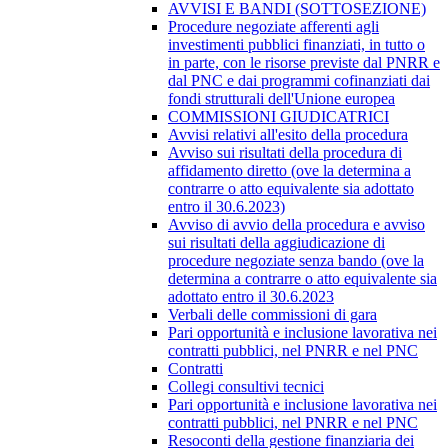
AVVISI E BANDI (SOTTOSEZIONE)
Procedure negoziate afferenti agli
investimenti pubblici finanziati, in tutto o
in parte, con le risorse previste dal PNRR e
dal PNC e dai programmi cofinanziati dai
fondi strutturali dell'Unione europea
COMMISSIONI GIUDICATRICI
Avvisi relativi all'esito della procedura
Avviso sui risultati della procedura di
affidamento diretto (ove la determina a
contrarre o atto equivalente sia adottato
entro il 30.6.2023)
Avviso di avvio della procedura e avviso
sui risultati della aggiudicazione di
procedure negoziate senza bando (ove la
determina a contrarre o atto equivalente sia
adottato entro il 30.6.2023
Verbali delle commissioni di gara
Pari opportunità e inclusione lavorativa nei
contratti pubblici, nel PNRR e nel PNC
Contratti
Collegi consultivi tecnici
Pari opportunità e inclusione lavorativa nei
contratti pubblici, nel PNRR e nel PNC
Resoconti della gestione finanziaria dei