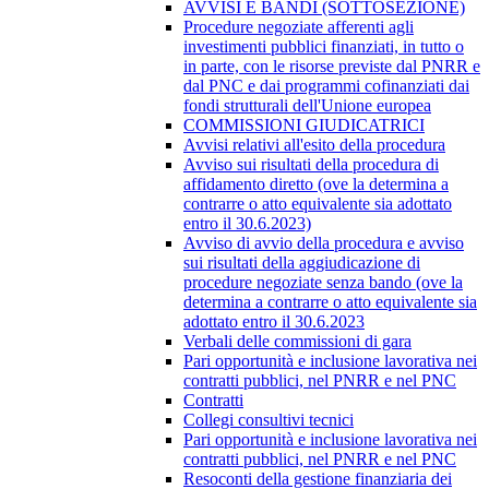
AVVISI E BANDI (SOTTOSEZIONE)
Procedure negoziate afferenti agli
investimenti pubblici finanziati, in tutto o
in parte, con le risorse previste dal PNRR e
dal PNC e dai programmi cofinanziati dai
fondi strutturali dell'Unione europea
COMMISSIONI GIUDICATRICI
Avvisi relativi all'esito della procedura
Avviso sui risultati della procedura di
affidamento diretto (ove la determina a
contrarre o atto equivalente sia adottato
entro il 30.6.2023)
Avviso di avvio della procedura e avviso
sui risultati della aggiudicazione di
procedure negoziate senza bando (ove la
determina a contrarre o atto equivalente sia
adottato entro il 30.6.2023
Verbali delle commissioni di gara
Pari opportunità e inclusione lavorativa nei
contratti pubblici, nel PNRR e nel PNC
Contratti
Collegi consultivi tecnici
Pari opportunità e inclusione lavorativa nei
contratti pubblici, nel PNRR e nel PNC
Resoconti della gestione finanziaria dei