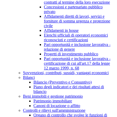
contratti al termine della loro esecuzione
Concessioni e partenariato pubblico
privato
Affidamenti diretti di lavori, servizi e
forniture di somma urgenza e protezione
civile
Affidamenti in house
Elenchi ufficiali di operatori economici
riconosciuti e certificazioni
Pari opportunità e inclusione lavorativa -
relazione di genere
Progetti di investimento pubblico
Pari opportunità e inclusione lavorativa -
certificazione di cui all'art.17 della legge
12 marzo 1999, n. 68
Sovvenzioni, contributi, sussidi, vantaggi economici
Bilanci
Bilancio (Preventivo e Consuntivo)
Piano degli indicatori e dei risultati attesi di
bilancio
Beni immobili e gestione patrimonio
Patrimonio immobiliare
Canoni di locazione o affitto
Controlli e rilievi sull'amministrazione
Organo di controllo che svolge le funzioni di