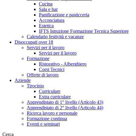
Cucina
Sala e bar
Panificazione e pasticceria
Acconciatura
Estetica
IFTS Istruzione Formazione Tecnica Superiore
Calendario festività e vacanze
Disoccupati over 18
Servizi per il lavoro
Servizi per il lavoro
Formazione
Ristorativo - Alberghiero
Corsi Tecnici
Offerte di lavoro
Aziende
Tirocinio
Curriculare
Extra curriculare
Apprendistato di 1° livello (Articolo 43)
Apprendistato di 2° livello (Articolo 44)
Ricerca lavoro e personale
Formazione continua
Eventi e seminari
Cerca