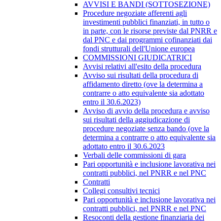
AVVISI E BANDI (SOTTOSEZIONE)
Procedure negoziate afferenti agli
investimenti pubblici finanziati, in tutto o
in parte, con le risorse previste dal PNRR e
dal PNC e dai programmi cofinanziati dai
fondi strutturali dell'Unione europea
COMMISSIONI GIUDICATRICI
Avvisi relativi all'esito della procedura
Avviso sui risultati della procedura di
affidamento diretto (ove la determina a
contrarre o atto equivalente sia adottato
entro il 30.6.2023)
Avviso di avvio della procedura e avviso
sui risultati della aggiudicazione di
procedure negoziate senza bando (ove la
determina a contrarre o atto equivalente sia
adottato entro il 30.6.2023
Verbali delle commissioni di gara
Pari opportunità e inclusione lavorativa nei
contratti pubblici, nel PNRR e nel PNC
Contratti
Collegi consultivi tecnici
Pari opportunità e inclusione lavorativa nei
contratti pubblici, nel PNRR e nel PNC
Resoconti della gestione finanziaria dei