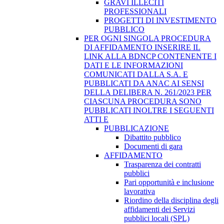
GRAVI ILLECITI
PROFESSIONALI
PROGETTI DI INVESTIMENTO
PUBBLICO
PER OGNI SINGOLA PROCEDURA
DI AFFIDAMENTO INSERIRE IL
LINK ALLA BDNCP CONTENENTE I
DATI E LE INFORMAZIONI
COMUNICATI DALLA S.A. E
PUBBLICATI DA ANAC AI SENSI
DELLA DELIBERA N. 261/2023 PER
CIASCUNA PROCEDURA SONO
PUBBLICATI INOLTRE I SEGUENTI
ATTI E
PUBBLICAZIONE
Dibattito pubblico
Documenti di gara
AFFIDAMENTO
Trasparenza dei contratti
pubblici
Pari opportunità e inclusione
lavorativa
Riordino della disciplina degli
affidamenti dei Servizi
pubblici locali (SPL)