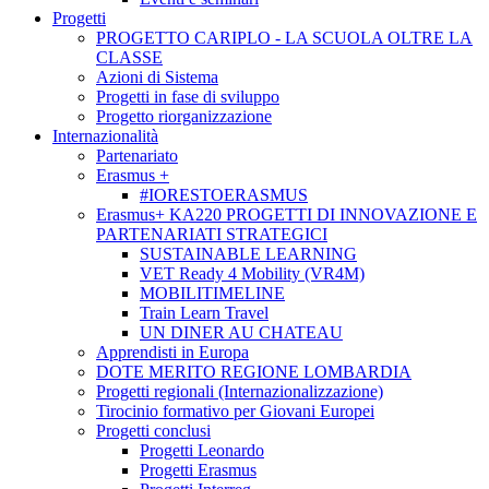
Progetti
PROGETTO CARIPLO - LA SCUOLA OLTRE LA
CLASSE
Azioni di Sistema
Progetti in fase di sviluppo
Progetto riorganizzazione
Internazionalità
Partenariato
Erasmus +
#IORESTOERASMUS
Erasmus+ KA220 PROGETTI DI INNOVAZIONE E
PARTENARIATI STRATEGICI
SUSTAINABLE LEARNING
VET Ready 4 Mobility (VR4M)
MOBILITIMELINE
Train Learn Travel
UN DINER AU CHATEAU
Apprendisti in Europa
DOTE MERITO REGIONE LOMBARDIA
Progetti regionali (Internazionalizzazione)
Tirocinio formativo per Giovani Europei
Progetti conclusi
Progetti Leonardo
Progetti Erasmus