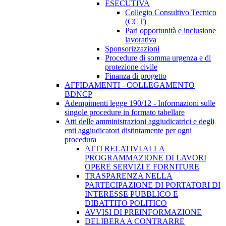
ESECUTIVA
Collegio Consultivo Tecnico
(CCT)
Pari opportunità e inclusione
lavorativa
Sponsorizzazioni
Procedure di somma urgenza e di
protezione civile
Finanza di progetto
AFFIDAMENTI - COLLEGAMENTO
BDNCP
Adempimenti legge 190/12 - Informazioni sulle
singole procedure in formato tabellare
Atti delle amministrazioni aggiudicatrici e degli
enti aggiudicatori distintamente per ogni
procedura
ATTI RELATIVI ALLA
PROGRAMMAZIONE DI LAVORI
OPERE SERVIZI E FORNITURE
TRASPARENZA NELLA
PARTECIPAZIONE DI PORTATORI DI
INTERESSE PUBBLICO E
DIBATTITO POLITICO
AVVISI DI PREINFORMAZIONE
DELIBERA A CONTRARRE