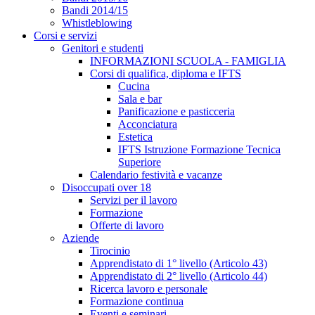
Bandi 2014/15
Whistleblowing
Corsi e servizi
Genitori e studenti
INFORMAZIONI SCUOLA - FAMIGLIA
Corsi di qualifica, diploma e IFTS
Cucina
Sala e bar
Panificazione e pasticceria
Acconciatura
Estetica
IFTS Istruzione Formazione Tecnica
Superiore
Calendario festività e vacanze
Disoccupati over 18
Servizi per il lavoro
Formazione
Offerte di lavoro
Aziende
Tirocinio
Apprendistato di 1° livello (Articolo 43)
Apprendistato di 2° livello (Articolo 44)
Ricerca lavoro e personale
Formazione continua
Eventi e seminari