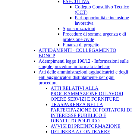
ESECUTIVA
Collegio Consultivo Tecnico
(CCT)
Pari opportunità e inclusione
lavorativa
Sponsorizzazioni
Procedure di somma urgenza e di
protezione civile
Finanza di progetto
AFFIDAMENTI - COLLEGAMENTO
BDNCP
Adempimenti legge 190/12 - Informazioni sulle
singole procedure in formato tabellare
Atti delle amministrazioni aggiudicatrici e degli
enti aggiudicatori distintamente per ogni
procedura
ATTI RELATIVI ALLA
PROGRAMMAZIONE DI LAVORI
OPERE SERVIZI E FORNITURE
TRASPARENZA NELLA
PARTECIPAZIONE DI PORTATORI DI
INTERESSE PUBBLICO E
DIBATTITO POLITICO
AVVISI DI PREINFORMAZIONE
DELIBERA A CONTRARRE