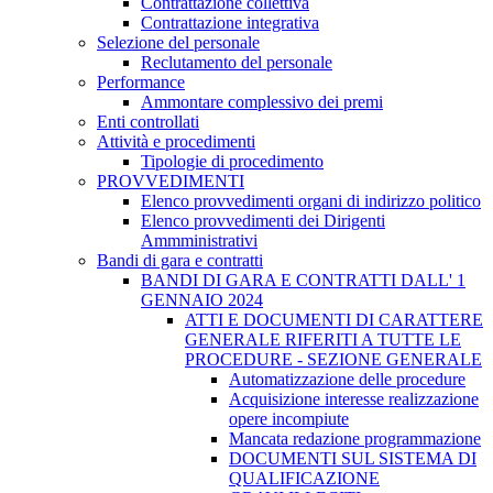
Contrattazione collettiva
Contrattazione integrativa
Selezione del personale
Reclutamento del personale
Performance
Ammontare complessivo dei premi
Enti controllati
Attività e procedimenti
Tipologie di procedimento
PROVVEDIMENTI
Elenco provvedimenti organi di indirizzo politico
Elenco provvedimenti dei Dirigenti
Ammministrativi
Bandi di gara e contratti
BANDI DI GARA E CONTRATTI DALL' 1
GENNAIO 2024
ATTI E DOCUMENTI DI CARATTERE
GENERALE RIFERITI A TUTTE LE
PROCEDURE - SEZIONE GENERALE
Automatizzazione delle procedure
Acquisizione interesse realizzazione
opere incompiute
Mancata redazione programmazione
DOCUMENTI SUL SISTEMA DI
QUALIFICAZIONE