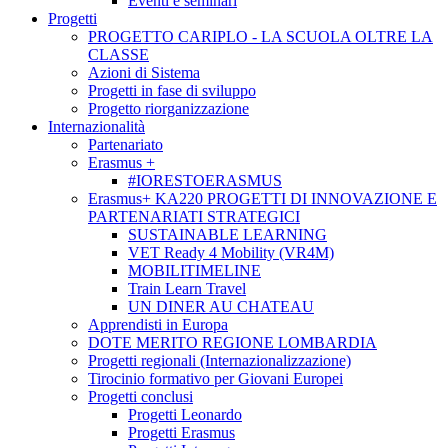
Eventi e seminari
Progetti
PROGETTO CARIPLO - LA SCUOLA OLTRE LA
CLASSE
Azioni di Sistema
Progetti in fase di sviluppo
Progetto riorganizzazione
Internazionalità
Partenariato
Erasmus +
#IORESTOERASMUS
Erasmus+ KA220 PROGETTI DI INNOVAZIONE E
PARTENARIATI STRATEGICI
SUSTAINABLE LEARNING
VET Ready 4 Mobility (VR4M)
MOBILITIMELINE
Train Learn Travel
UN DINER AU CHATEAU
Apprendisti in Europa
DOTE MERITO REGIONE LOMBARDIA
Progetti regionali (Internazionalizzazione)
Tirocinio formativo per Giovani Europei
Progetti conclusi
Progetti Leonardo
Progetti Erasmus