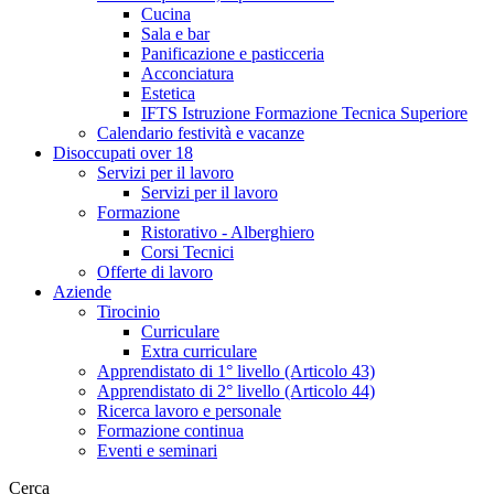
Cucina
Sala e bar
Panificazione e pasticceria
Acconciatura
Estetica
IFTS Istruzione Formazione Tecnica Superiore
Calendario festività e vacanze
Disoccupati over 18
Servizi per il lavoro
Servizi per il lavoro
Formazione
Ristorativo - Alberghiero
Corsi Tecnici
Offerte di lavoro
Aziende
Tirocinio
Curriculare
Extra curriculare
Apprendistato di 1° livello (Articolo 43)
Apprendistato di 2° livello (Articolo 44)
Ricerca lavoro e personale
Formazione continua
Eventi e seminari
Cerca