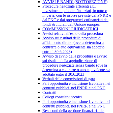
AVVISI E BANDI (SOTTOSEZIONE)
Procedure negoziate afferenti agli
investimenti pubblici finanziati, in tutto o
in parte, con le risorse previste dal PNRR e
dal PNC e dai programmi cofinanziati dai
fondi strutturali dell'Unione europea
COMMISSIONI GIUDICATRICI
Avvisi relativi all'esito della procedura
Avviso sui risultati della procedura di
affidamento diretto (ove la determina a
contrarre o atto equivalente sia adottato
entro il 30.6.2023)
Avviso di avvio della procedura e avviso
sui risultati della aggiudicazione di
procedure negoziate senza bando (ove la
determina a contrarre o atto equivalente sia
adottato entro il 30.6.2023
Verbali delle commissioni di gara
Pari opportunità e inclusione lavorativa nei
contratti pubblici, nel PNRR e nel PNC
Contratti
Collegi consultivi tecnici
Pari opportunità e inclusione lavorativa nei
contratti pubblici, nel PNRR e nel PNC
Resoconti della gestione finanziaria dei