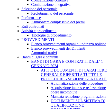
Contrattazione collettiva
Contrattazione integrativa
Selezione del personale
Reclutamento del personale
Performance
Ammontare complessivo dei premi
Enti controllati
Attività e procedimenti
Tipologie di procedimento
PROVVEDIMENTI
Elenco provvedimenti organi di indirizzo politico
Elenco provvedimenti dei Dirigenti
Ammministrativi
Bandi di gara e contratti
BANDI DI GARA E CONTRATTI DALL' 1
GENNAIO 2024
ATTI E DOCUMENTI DI CARATTERE
GENERALE RIFERITI A TUTTE LE
PROCEDURE - SEZIONE GENERALE
Automatizzazione delle procedure
Acquisizione interesse realizzazione
opere incompiute
Mancata redazione programmazione
DOCUMENTI SUL SISTEMA DI
QUALIFICAZIONE