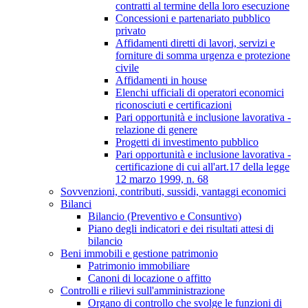
contratti al termine della loro esecuzione
Concessioni e partenariato pubblico
privato
Affidamenti diretti di lavori, servizi e
forniture di somma urgenza e protezione
civile
Affidamenti in house
Elenchi ufficiali di operatori economici
riconosciuti e certificazioni
Pari opportunità e inclusione lavorativa -
relazione di genere
Progetti di investimento pubblico
Pari opportunità e inclusione lavorativa -
certificazione di cui all'art.17 della legge
12 marzo 1999, n. 68
Sovvenzioni, contributi, sussidi, vantaggi economici
Bilanci
Bilancio (Preventivo e Consuntivo)
Piano degli indicatori e dei risultati attesi di
bilancio
Beni immobili e gestione patrimonio
Patrimonio immobiliare
Canoni di locazione o affitto
Controlli e rilievi sull'amministrazione
Organo di controllo che svolge le funzioni di