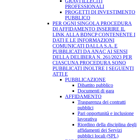
GRAVI ILLECITI
PROFESSIONALI
PROGETTI DI INVESTIMENTO
PUBBLICO
PER OGNI SINGOLA PROCEDURA
DI AFFIDAMENTO INSERIRE IL
LINK ALLA BDNCP CONTENENTE I
DATI E LE INFORMAZIONI
COMUNICATI DALLA S.A. E
PUBBLICATI DA ANAC AI SENSI
DELLA DELIBERA N. 261/2023 PER
CIASCUNA PROCEDURA SONO
PUBBLICATI INOLTRE I SEGUENTI
ATTI E
PUBBLICAZIONE
Dibattito pubblico
Documenti di gara
AFFIDAMENTO
Trasparenza dei contratti
pubblici
Pari opportunità e inclusione
lavorativa
Riordino della disciplina degli
affidamenti dei Servizi
pubblici locali (SPL)