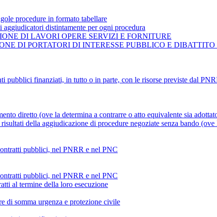
gole procedure in formato tabellare
ti aggiudicatori distintamente per ogni procedura
ONE DI LAVORI OPERE SERVIZI E FORNITURE
NE DI PORTATORI DI INTERESSE PUBBLICO E DIBATTITO
ti pubblici finanziati, in tutto o in parte, con le risorse previste dal P
mento diretto (ove la determina a contrarre o atto equivalente sia adottat
risultati della aggiudicazione di procedure negoziate senza bando (ove la
 contratti pubblici, nel PNRR e nel PNC
 contratti pubblici, nel PNRR e nel PNC
atti al termine della loro esecuzione
ture di somma urgenza e protezione civile