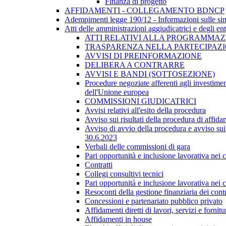
Finanza di progetto
AFFIDAMENTI - COLLEGAMENTO BDNCP
Adempimenti legge 190/12 - Informazioni sulle sin
Atti delle amministrazioni aggiudicatrici e degli en
ATTI RELATIVI ALLA PROGRAMMAZI
TRASPARENZA NELLA PARTECIPAZIO
AVVISI DI PREINFORMAZIONE
DELIBERA A CONTRARRE
AVVISI E BANDI (SOTTOSEZIONE)
Procedure negoziate afferenti agli investimen
dell'Unione europea
COMMISSIONI GIUDICATRICI
Avvisi relativi all'esito della procedura
Avviso sui risultati della procedura di affida
Avviso di avvio della procedura e avviso sui 
30.6.2023
Verbali delle commissioni di gara
Pari opportunità e inclusione lavorativa nei
Contratti
Collegi consultivi tecnici
Pari opportunità e inclusione lavorativa nei
Resoconti della gestione finanziaria dei contr
Concessioni e partenariato pubblico privato
Affidamenti diretti di lavori, servizi e forni
Affidamenti in house