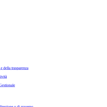
 e della trasparenza
ività
Gestionale
i direzione o di governo