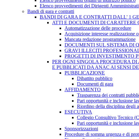
Elenco provvedimenti organi di indirizzo politico
Elenco provvedimenti dei Dirigenti Ammministrati
Bandi di gara e contratti
BANDI DI GARA E CONTRATTI DALL' 1 G
ATTI E DOCUMENTI DI CARATTERE 
Automatizzazione delle procedure
Acquisizione interesse realizzazione 
Mancata redazione programmazione
DOCUMENTI SUL SISTEMA DI 
GRAVI ILLECITI PROFESSIONA
PROGETTI DI INVESTIMENTO 
PER OGNI SINGOLA PROCEDURA DI 
E PUBBLICATI DA ANAC AI SENSI D
PUBBLICAZIONE
Dibattito pubblico
Documenti di gara
AFFIDAMENTO
Trasparenza dei contratti pubbli
Pari opportunità e inclusione la
Riordino della disciplina degli 
ESECUTIVA
Collegio Consultivo Tecnico (
Pari opportunità e inclusione la
Sponsorizzazioni
Procedure di somma urgenza e di prot