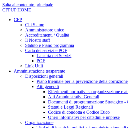
Salta al contenuto principale
CFPUP
HOME
CFP
Chi Siamo
Amministratore unico
Accreditamenti / Qualità
Il Nostro staff
Statuto e Piano programma
Carta dei servizi e POF
La carta dei Servizi
POF
Link Utili
Amministrazione trasparente
Disposizioni generali
Piano triennale per la prevenzione della corruzione
Atti generali
Riferimenti normativi su organizzazione e att
Atti Amministrativi Generali
Documenti di programmazione Strategico - 
Statuti e Leggi Regionali
Codice di condotta e Codice Etico
Oneri informativi per cittadini e imprese
Organizzazione
Titolari di incarichi politici, di amministrazione, d