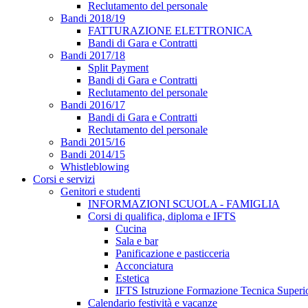
Reclutamento del personale
Bandi 2018/19
FATTURAZIONE ELETTRONICA
Bandi di Gara e Contratti
Bandi 2017/18
Split Payment
Bandi di Gara e Contratti
Reclutamento del personale
Bandi 2016/17
Bandi di Gara e Contratti
Reclutamento del personale
Bandi 2015/16
Bandi 2014/15
Whistleblowing
Corsi e servizi
Genitori e studenti
INFORMAZIONI SCUOLA - FAMIGLIA
Corsi di qualifica, diploma e IFTS
Cucina
Sala e bar
Panificazione e pasticceria
Acconciatura
Estetica
IFTS Istruzione Formazione Tecnica Superi
Calendario festività e vacanze