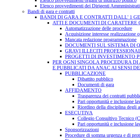
Elenco provvedimenti organi di indirizzo politico
Elenco provvedimenti dei Dirigenti Ammministrati
Bandi di gara e contratti
BANDI DI GARA E CONTRATTI DALL' 1 G
ATTI E DOCUMENTI DI CARATTERE 
Automatizzazione delle procedure
Acquisizione interesse realizzazione 
Mancata redazione programmazione
DOCUMENTI SUL SISTEMA DI 
GRAVI ILLECITI PROFESSIONA
PROGETTI DI INVESTIMENTO 
PER OGNI SINGOLA PROCEDURA DI 
E PUBBLICATI DA ANAC AI SENSI D
PUBBLICAZIONE
Dibattito pubblico
Documenti di gara
AFFIDAMENTO
Trasparenza dei contratti pubbli
Pari opportunità e inclusione la
Riordino della disciplina degli 
ESECUTIVA
Collegio Consultivo Tecnico (
Pari opportunità e inclusione la
Sponsorizzazioni
Procedure di somma urgenza e di prot