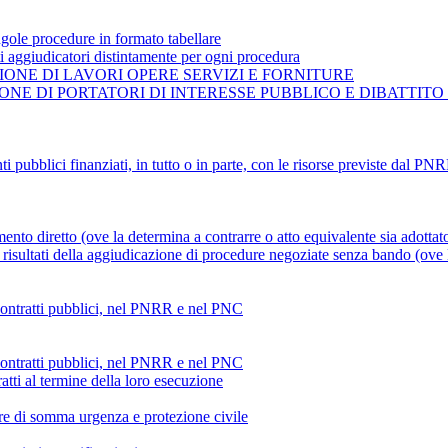
gole procedure in formato tabellare
ti aggiudicatori distintamente per ogni procedura
ONE DI LAVORI OPERE SERVIZI E FORNITURE
NE DI PORTATORI DI INTERESSE PUBBLICO E DIBATTITO
ti pubblici finanziati, in tutto o in parte, con le risorse previste dal P
mento diretto (ove la determina a contrarre o atto equivalente sia adottat
risultati della aggiudicazione di procedure negoziate senza bando (ove la
 contratti pubblici, nel PNRR e nel PNC
 contratti pubblici, nel PNRR e nel PNC
atti al termine della loro esecuzione
ture di somma urgenza e protezione civile