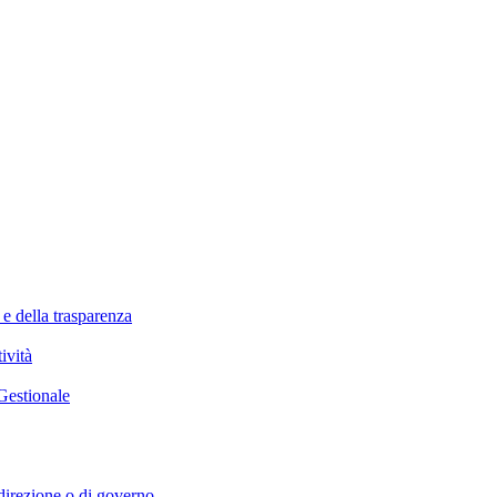
 e della trasparenza
ività
Gestionale
i direzione o di governo