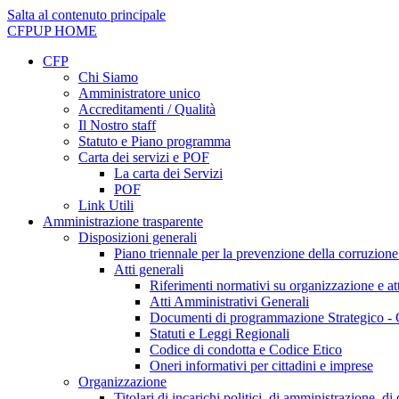
Salta al contenuto principale
CFPUP
HOME
CFP
Chi Siamo
Amministratore unico
Accreditamenti / Qualità
Il Nostro staff
Statuto e Piano programma
Carta dei servizi e POF
La carta dei Servizi
POF
Link Utili
Amministrazione trasparente
Disposizioni generali
Piano triennale per la prevenzione della corruzione
Atti generali
Riferimenti normativi su organizzazione e att
Atti Amministrativi Generali
Documenti di programmazione Strategico - 
Statuti e Leggi Regionali
Codice di condotta e Codice Etico
Oneri informativi per cittadini e imprese
Organizzazione
Titolari di incarichi politici, di amministrazione, d