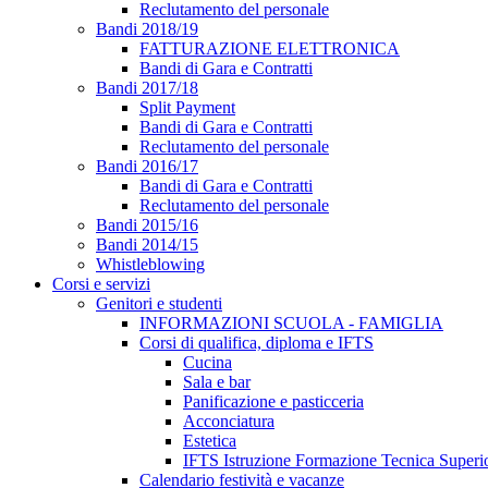
Reclutamento del personale
Bandi 2018/19
FATTURAZIONE ELETTRONICA
Bandi di Gara e Contratti
Bandi 2017/18
Split Payment
Bandi di Gara e Contratti
Reclutamento del personale
Bandi 2016/17
Bandi di Gara e Contratti
Reclutamento del personale
Bandi 2015/16
Bandi 2014/15
Whistleblowing
Corsi e servizi
Genitori e studenti
INFORMAZIONI SCUOLA - FAMIGLIA
Corsi di qualifica, diploma e IFTS
Cucina
Sala e bar
Panificazione e pasticceria
Acconciatura
Estetica
IFTS Istruzione Formazione Tecnica Superi
Calendario festività e vacanze