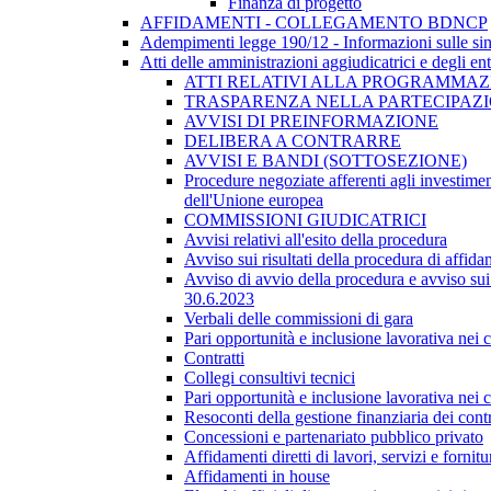
Finanza di progetto
AFFIDAMENTI - COLLEGAMENTO BDNCP
Adempimenti legge 190/12 - Informazioni sulle sin
Atti delle amministrazioni aggiudicatrici e degli en
ATTI RELATIVI ALLA PROGRAMMAZI
TRASPARENZA NELLA PARTECIPAZIO
AVVISI DI PREINFORMAZIONE
DELIBERA A CONTRARRE
AVVISI E BANDI (SOTTOSEZIONE)
Procedure negoziate afferenti agli investimen
dell'Unione europea
COMMISSIONI GIUDICATRICI
Avvisi relativi all'esito della procedura
Avviso sui risultati della procedura di affida
Avviso di avvio della procedura e avviso sui 
30.6.2023
Verbali delle commissioni di gara
Pari opportunità e inclusione lavorativa nei
Contratti
Collegi consultivi tecnici
Pari opportunità e inclusione lavorativa nei
Resoconti della gestione finanziaria dei contr
Concessioni e partenariato pubblico privato
Affidamenti diretti di lavori, servizi e forni
Affidamenti in house