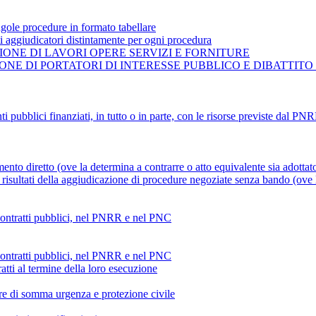
gole procedure in formato tabellare
ti aggiudicatori distintamente per ogni procedura
ONE DI LAVORI OPERE SERVIZI E FORNITURE
NE DI PORTATORI DI INTERESSE PUBBLICO E DIBATTITO
ti pubblici finanziati, in tutto o in parte, con le risorse previste dal P
mento diretto (ove la determina a contrarre o atto equivalente sia adottat
risultati della aggiudicazione di procedure negoziate senza bando (ove la
 contratti pubblici, nel PNRR e nel PNC
 contratti pubblici, nel PNRR e nel PNC
atti al termine della loro esecuzione
ture di somma urgenza e protezione civile