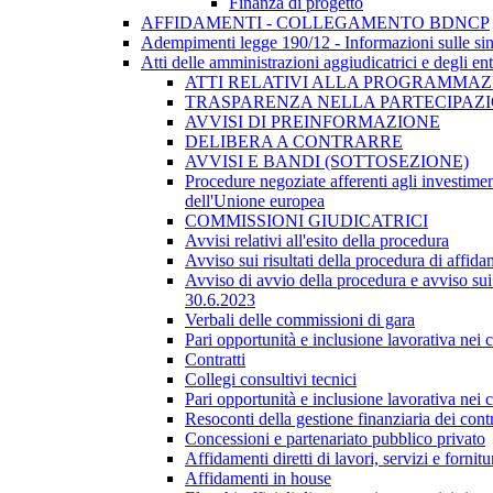
Finanza di progetto
AFFIDAMENTI - COLLEGAMENTO BDNCP
Adempimenti legge 190/12 - Informazioni sulle sin
Atti delle amministrazioni aggiudicatrici e degli en
ATTI RELATIVI ALLA PROGRAMMAZI
TRASPARENZA NELLA PARTECIPAZIO
AVVISI DI PREINFORMAZIONE
DELIBERA A CONTRARRE
AVVISI E BANDI (SOTTOSEZIONE)
Procedure negoziate afferenti agli investimen
dell'Unione europea
COMMISSIONI GIUDICATRICI
Avvisi relativi all'esito della procedura
Avviso sui risultati della procedura di affida
Avviso di avvio della procedura e avviso sui 
30.6.2023
Verbali delle commissioni di gara
Pari opportunità e inclusione lavorativa nei
Contratti
Collegi consultivi tecnici
Pari opportunità e inclusione lavorativa nei
Resoconti della gestione finanziaria dei contr
Concessioni e partenariato pubblico privato
Affidamenti diretti di lavori, servizi e forni
Affidamenti in house