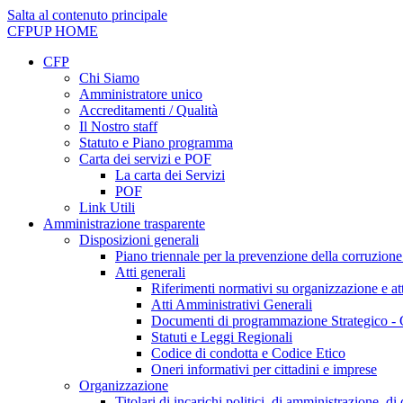
Salta al contenuto principale
CFPUP
HOME
CFP
Chi Siamo
Amministratore unico
Accreditamenti / Qualità
Il Nostro staff
Statuto e Piano programma
Carta dei servizi e POF
La carta dei Servizi
POF
Link Utili
Amministrazione trasparente
Disposizioni generali
Piano triennale per la prevenzione della corruzione
Atti generali
Riferimenti normativi su organizzazione e att
Atti Amministrativi Generali
Documenti di programmazione Strategico - 
Statuti e Leggi Regionali
Codice di condotta e Codice Etico
Oneri informativi per cittadini e imprese
Organizzazione
Titolari di incarichi politici, di amministrazione, d