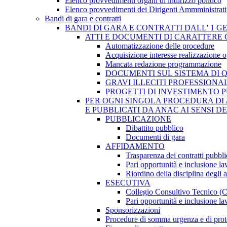
Elenco provvedimenti organi di indirizzo politico
Elenco provvedimenti dei Dirigenti Ammministrati
Bandi di gara e contratti
BANDI DI GARA E CONTRATTI DALL' 1 G
ATTI E DOCUMENTI DI CARATTERE 
Automatizzazione delle procedure
Acquisizione interesse realizzazione 
Mancata redazione programmazione
DOCUMENTI SUL SISTEMA DI 
GRAVI ILLECITI PROFESSIONA
PROGETTI DI INVESTIMENTO 
PER OGNI SINGOLA PROCEDURA DI 
E PUBBLICATI DA ANAC AI SENSI D
PUBBLICAZIONE
Dibattito pubblico
Documenti di gara
AFFIDAMENTO
Trasparenza dei contratti pubbli
Pari opportunità e inclusione la
Riordino della disciplina degli 
ESECUTIVA
Collegio Consultivo Tecnico (
Pari opportunità e inclusione la
Sponsorizzazioni
Procedure di somma urgenza e di prot