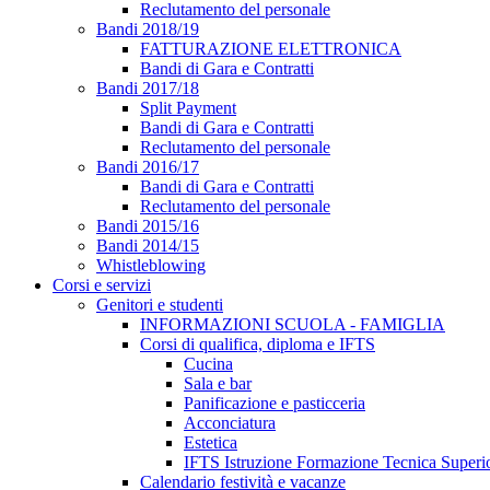
Reclutamento del personale
Bandi 2018/19
FATTURAZIONE ELETTRONICA
Bandi di Gara e Contratti
Bandi 2017/18
Split Payment
Bandi di Gara e Contratti
Reclutamento del personale
Bandi 2016/17
Bandi di Gara e Contratti
Reclutamento del personale
Bandi 2015/16
Bandi 2014/15
Whistleblowing
Corsi e servizi
Genitori e studenti
INFORMAZIONI SCUOLA - FAMIGLIA
Corsi di qualifica, diploma e IFTS
Cucina
Sala e bar
Panificazione e pasticceria
Acconciatura
Estetica
IFTS Istruzione Formazione Tecnica Superi
Calendario festività e vacanze