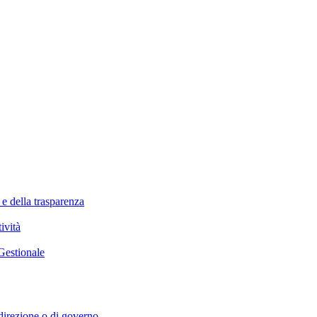
 e della trasparenza
ività
Gestionale
i direzione o di governo