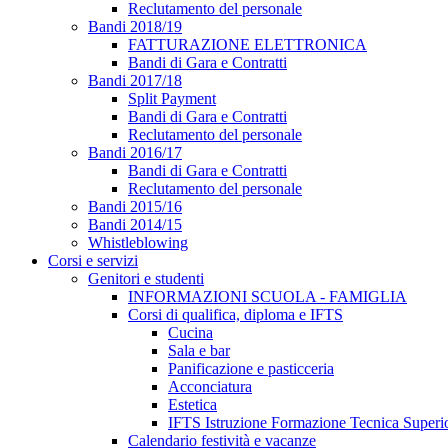
Reclutamento del personale
Bandi 2018/19
FATTURAZIONE ELETTRONICA
Bandi di Gara e Contratti
Bandi 2017/18
Split Payment
Bandi di Gara e Contratti
Reclutamento del personale
Bandi 2016/17
Bandi di Gara e Contratti
Reclutamento del personale
Bandi 2015/16
Bandi 2014/15
Whistleblowing
Corsi e servizi
Genitori e studenti
INFORMAZIONI SCUOLA - FAMIGLIA
Corsi di qualifica, diploma e IFTS
Cucina
Sala e bar
Panificazione e pasticceria
Acconciatura
Estetica
IFTS Istruzione Formazione Tecnica Superi
Calendario festività e vacanze