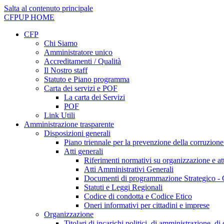
Salta al contenuto principale
CFPUP
HOME
CFP
Chi Siamo
Amministratore unico
Accreditamenti / Qualità
Il Nostro staff
Statuto e Piano programma
Carta dei servizi e POF
La carta dei Servizi
POF
Link Utili
Amministrazione trasparente
Disposizioni generali
Piano triennale per la prevenzione della corruzione
Atti generali
Riferimenti normativi su organizzazione e att
Atti Amministrativi Generali
Documenti di programmazione Strategico - 
Statuti e Leggi Regionali
Codice di condotta e Codice Etico
Oneri informativi per cittadini e imprese
Organizzazione
Titolari di incarichi politici, di amministrazione, d