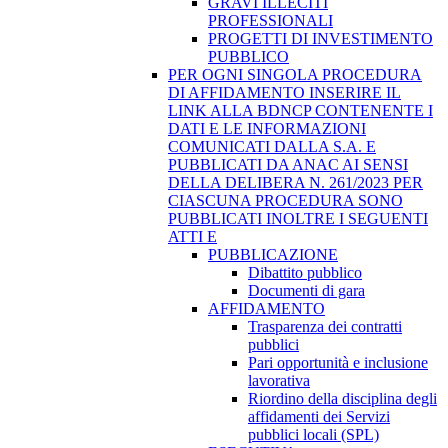
GRAVI ILLECITI
PROFESSIONALI
PROGETTI DI INVESTIMENTO
PUBBLICO
PER OGNI SINGOLA PROCEDURA
DI AFFIDAMENTO INSERIRE IL
LINK ALLA BDNCP CONTENENTE I
DATI E LE INFORMAZIONI
COMUNICATI DALLA S.A. E
PUBBLICATI DA ANAC AI SENSI
DELLA DELIBERA N. 261/2023 PER
CIASCUNA PROCEDURA SONO
PUBBLICATI INOLTRE I SEGUENTI
ATTI E
PUBBLICAZIONE
Dibattito pubblico
Documenti di gara
AFFIDAMENTO
Trasparenza dei contratti
pubblici
Pari opportunità e inclusione
lavorativa
Riordino della disciplina degli
affidamenti dei Servizi
pubblici locali (SPL)