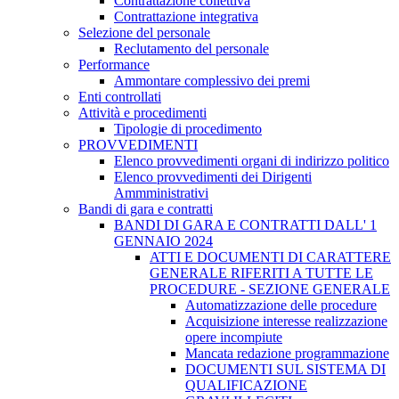
Contrattazione collettiva
Contrattazione integrativa
Selezione del personale
Reclutamento del personale
Performance
Ammontare complessivo dei premi
Enti controllati
Attività e procedimenti
Tipologie di procedimento
PROVVEDIMENTI
Elenco provvedimenti organi di indirizzo politico
Elenco provvedimenti dei Dirigenti
Ammministrativi
Bandi di gara e contratti
BANDI DI GARA E CONTRATTI DALL' 1
GENNAIO 2024
ATTI E DOCUMENTI DI CARATTERE
GENERALE RIFERITI A TUTTE LE
PROCEDURE - SEZIONE GENERALE
Automatizzazione delle procedure
Acquisizione interesse realizzazione
opere incompiute
Mancata redazione programmazione
DOCUMENTI SUL SISTEMA DI
QUALIFICAZIONE