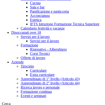
Cucina
Sala e bar
Panificazione e pasticceria
Acconciatura
Estetica
IFTS Istruzione Formazione Tecnica Superiore
Calendario festività e vacanze
Disoccupati over 18
Servizi per il lavoro
Servizi per il lavoro
Formazione
Ristorativo - Alberghiero
Corsi Tecnici
Offerte di lavoro
Aziende
Tirocinio
Curriculare
Extra curriculare
Apprendistato di 1° livello (Articolo 43)
Apprendistato di 2° livello (Articolo 44)
Ricerca lavoro e personale
Formazione continua
Eventi e seminari
Cerca