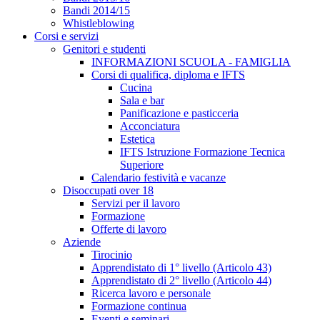
Bandi 2014/15
Whistleblowing
Corsi e servizi
Genitori e studenti
INFORMAZIONI SCUOLA - FAMIGLIA
Corsi di qualifica, diploma e IFTS
Cucina
Sala e bar
Panificazione e pasticceria
Acconciatura
Estetica
IFTS Istruzione Formazione Tecnica
Superiore
Calendario festività e vacanze
Disoccupati over 18
Servizi per il lavoro
Formazione
Offerte di lavoro
Aziende
Tirocinio
Apprendistato di 1° livello (Articolo 43)
Apprendistato di 2° livello (Articolo 44)
Ricerca lavoro e personale
Formazione continua
Eventi e seminari