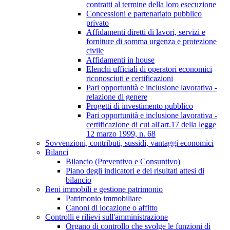
contratti al termine della loro esecuzione
Concessioni e partenariato pubblico
privato
Affidamenti diretti di lavori, servizi e
forniture di somma urgenza e protezione
civile
Affidamenti in house
Elenchi ufficiali di operatori economici
riconosciuti e certificazioni
Pari opportunità e inclusione lavorativa -
relazione di genere
Progetti di investimento pubblico
Pari opportunità e inclusione lavorativa -
certificazione di cui all'art.17 della legge
12 marzo 1999, n. 68
Sovvenzioni, contributi, sussidi, vantaggi economici
Bilanci
Bilancio (Preventivo e Consuntivo)
Piano degli indicatori e dei risultati attesi di
bilancio
Beni immobili e gestione patrimonio
Patrimonio immobiliare
Canoni di locazione o affitto
Controlli e rilievi sull'amministrazione
Organo di controllo che svolge le funzioni di