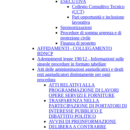
ESECUTIVA
Collegio Consultivo Tecnico
(CCT)
Pari opportunità e inclusione
lavorativa
Sponsorizzazioni
Procedure di somma urgenza e di
protezione civile
Finanza di progetto
AFFIDAMENTI - COLLEGAMENTO
BDNCP
Adempimenti legge 190/12 - Informazioni sulle
singole procedure in formato tabellare
Atti delle amministrazioni aggiudicatrici e degli
enti aggiudicatori distintamente per ogni
procedura
ATTI RELATIVI ALLA
PROGRAMMAZIONE DI LAVORI
OPERE SERVIZI E FORNITURE
TRASPARENZA NELLA
PARTECIPAZIONE DI PORTATORI DI
INTERESSE PUBBLICO E
DIBATTITO POLITICO
AVVISI DI PREINFORMAZIONE
DELIBERA A CONTRARRE