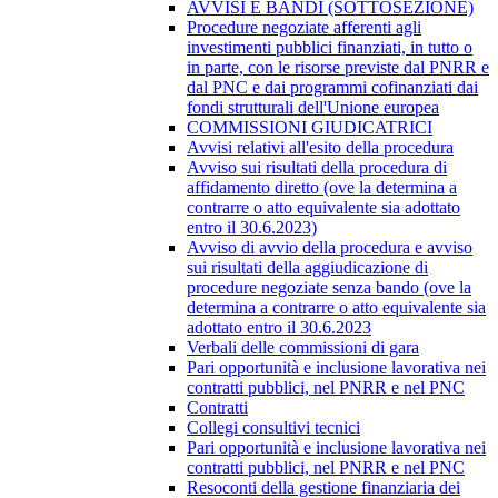
AVVISI E BANDI (SOTTOSEZIONE)
Procedure negoziate afferenti agli
investimenti pubblici finanziati, in tutto o
in parte, con le risorse previste dal PNRR e
dal PNC e dai programmi cofinanziati dai
fondi strutturali dell'Unione europea
COMMISSIONI GIUDICATRICI
Avvisi relativi all'esito della procedura
Avviso sui risultati della procedura di
affidamento diretto (ove la determina a
contrarre o atto equivalente sia adottato
entro il 30.6.2023)
Avviso di avvio della procedura e avviso
sui risultati della aggiudicazione di
procedure negoziate senza bando (ove la
determina a contrarre o atto equivalente sia
adottato entro il 30.6.2023
Verbali delle commissioni di gara
Pari opportunità e inclusione lavorativa nei
contratti pubblici, nel PNRR e nel PNC
Contratti
Collegi consultivi tecnici
Pari opportunità e inclusione lavorativa nei
contratti pubblici, nel PNRR e nel PNC
Resoconti della gestione finanziaria dei