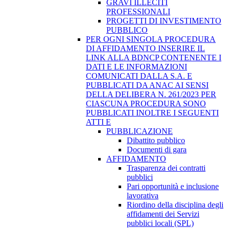
GRAVI ILLECITI
PROFESSIONALI
PROGETTI DI INVESTIMENTO
PUBBLICO
PER OGNI SINGOLA PROCEDURA
DI AFFIDAMENTO INSERIRE IL
LINK ALLA BDNCP CONTENENTE I
DATI E LE INFORMAZIONI
COMUNICATI DALLA S.A. E
PUBBLICATI DA ANAC AI SENSI
DELLA DELIBERA N. 261/2023 PER
CIASCUNA PROCEDURA SONO
PUBBLICATI INOLTRE I SEGUENTI
ATTI E
PUBBLICAZIONE
Dibattito pubblico
Documenti di gara
AFFIDAMENTO
Trasparenza dei contratti
pubblici
Pari opportunità e inclusione
lavorativa
Riordino della disciplina degli
affidamenti dei Servizi
pubblici locali (SPL)