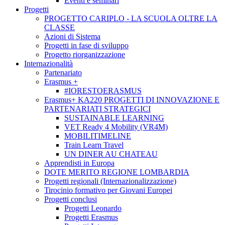
Eventi e seminari
Progetti
PROGETTO CARIPLO - LA SCUOLA OLTRE LA
CLASSE
Azioni di Sistema
Progetti in fase di sviluppo
Progetto riorganizzazione
Internazionalità
Partenariato
Erasmus +
#IORESTOERASMUS
Erasmus+ KA220 PROGETTI DI INNOVAZIONE E
PARTENARIATI STRATEGICI
SUSTAINABLE LEARNING
VET Ready 4 Mobility (VR4M)
MOBILITIMELINE
Train Learn Travel
UN DINER AU CHATEAU
Apprendisti in Europa
DOTE MERITO REGIONE LOMBARDIA
Progetti regionali (Internazionalizzazione)
Tirocinio formativo per Giovani Europei
Progetti conclusi
Progetti Leonardo
Progetti Erasmus