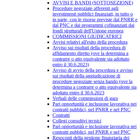
AVVISI E BANDI (SOTTOSEZIONE)
Procedure negoziate afferenti agli
investimenti pubblici finanziati, in tutto o
in parte, con le risorse previste dal PNRR e
dal PNC e dai programmi cofinanziati dai
fondi strutturali dell'Unione europea
COMMISSIONI GIUDICATRICI
Avvisi relativi all'esito della procedura
Avviso sui risultati della procedura di
affidamento diretto (ove la determina a
contrarre o atto equivalente sia adottato
entro il 30.6.2023)
Avviso di avvio della procedura e avviso
sui risultati della aggiudicazione di
procedure negoziate senza bando (ove la
determina a contrarre o atto equivalente sia
adottato entro il 30.6.2023
Verbali delle commissioni di gara
Pari opportunità e inclusione lavorativa nei
contratti pubblici, nel PNRR e nel PNC
Contratti
Collegi consultivi tecnici
Pari opportunità e inclusione lavorativa nei
contratti pubblici, nel PNRR e nel PNC
Resoconti della gestione finanziaria dei