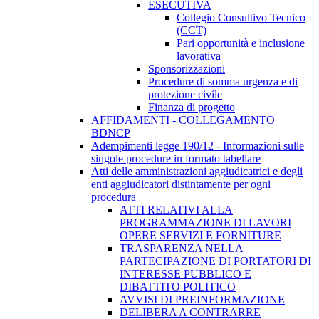
ESECUTIVA
Collegio Consultivo Tecnico
(CCT)
Pari opportunità e inclusione
lavorativa
Sponsorizzazioni
Procedure di somma urgenza e di
protezione civile
Finanza di progetto
AFFIDAMENTI - COLLEGAMENTO
BDNCP
Adempimenti legge 190/12 - Informazioni sulle
singole procedure in formato tabellare
Atti delle amministrazioni aggiudicatrici e degli
enti aggiudicatori distintamente per ogni
procedura
ATTI RELATIVI ALLA
PROGRAMMAZIONE DI LAVORI
OPERE SERVIZI E FORNITURE
TRASPARENZA NELLA
PARTECIPAZIONE DI PORTATORI DI
INTERESSE PUBBLICO E
DIBATTITO POLITICO
AVVISI DI PREINFORMAZIONE
DELIBERA A CONTRARRE