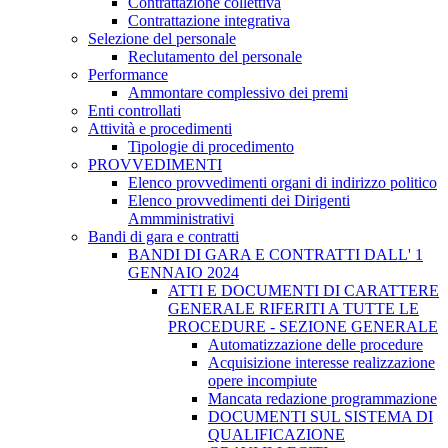
Contrattazione collettiva
Contrattazione integrativa
Selezione del personale
Reclutamento del personale
Performance
Ammontare complessivo dei premi
Enti controllati
Attività e procedimenti
Tipologie di procedimento
PROVVEDIMENTI
Elenco provvedimenti organi di indirizzo politico
Elenco provvedimenti dei Dirigenti
Ammministrativi
Bandi di gara e contratti
BANDI DI GARA E CONTRATTI DALL' 1
GENNAIO 2024
ATTI E DOCUMENTI DI CARATTERE
GENERALE RIFERITI A TUTTE LE
PROCEDURE - SEZIONE GENERALE
Automatizzazione delle procedure
Acquisizione interesse realizzazione
opere incompiute
Mancata redazione programmazione
DOCUMENTI SUL SISTEMA DI
QUALIFICAZIONE