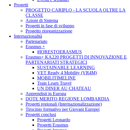
Progetti
PROGETTO CARIPLO - LA SCUOLA OLTRE LA
CLASSE
Azioni di Sistema
Progetti in fase di sviluppo
Progetto riorganizzazione
Internazionalità
Partenariato
Erasmus +
#IORESTOERASMUS
Erasmus+ KA220 PROGETTI DI INNOVAZIONE E
PARTENARIATI STRATEGICI
SUSTAINABLE LEARNING
VET Ready 4 Mobility (VR4M)
MOBILITIMELINE
Train Learn Travel
UN DINER AU CHATEAU
Apprendisti in Europa
DOTE MERITO REGIONE LOMBARDIA
Progetti regionali (Internazionalizzazione)
Tirocinio formativo per Giovani Europei
Progetti conclusi
Progetti Leonardo
Progetti Erasmus