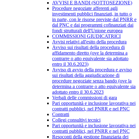
AVVISI E BANDI (SOTTOSEZIONE)
Procedure negoziate afferenti agli
investimenti pubblici finanziati, in tutto o
in parte, con le risorse previste dal PNRR e
dal PNC e dai programmi cofinanziati dai
fondi strutturali dell'Unione europea
COMMISSIONI GIUDICATRICI
Avvisi relativi all'esito della procedura
Avviso sui risultati della procedura di
affidamento diretto (ove la determina a
contrarre o atto equivalente sia adottato
entro il 30.6.2023)
Avviso di avvio della procedura e avviso
sui risultati della aggiudicazione di
procedure negoziate senza bando (ove la
determina a contrarre o atto equivalente sia
adottato entro il 30.6.2023
Verbali delle commissioni di gara
Pari opportunità e inclusione lavorativa nei
contratti pubblici, nel PNRR e nel PNC
Contratti
Collegi consultivi tecnici
Pari opportunità e inclusione lavorativa nei
contratti pubblici, nel PNRR e nel PNC
Resoconti della gestione finanziaria dei