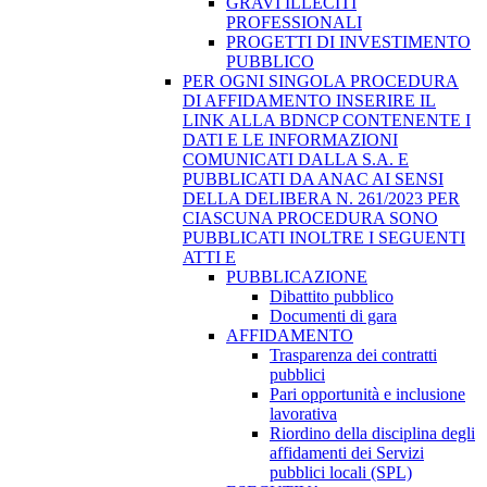
GRAVI ILLECITI
PROFESSIONALI
PROGETTI DI INVESTIMENTO
PUBBLICO
PER OGNI SINGOLA PROCEDURA
DI AFFIDAMENTO INSERIRE IL
LINK ALLA BDNCP CONTENENTE I
DATI E LE INFORMAZIONI
COMUNICATI DALLA S.A. E
PUBBLICATI DA ANAC AI SENSI
DELLA DELIBERA N. 261/2023 PER
CIASCUNA PROCEDURA SONO
PUBBLICATI INOLTRE I SEGUENTI
ATTI E
PUBBLICAZIONE
Dibattito pubblico
Documenti di gara
AFFIDAMENTO
Trasparenza dei contratti
pubblici
Pari opportunità e inclusione
lavorativa
Riordino della disciplina degli
affidamenti dei Servizi
pubblici locali (SPL)