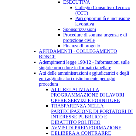
ESECUTIVA
Collegio Consultivo Tecnico
(CCT)
Pari opportunità e inclusione
lavorativa
Sponsorizzazioni
Procedure di somma urgenza e di
protezione civile
Finanza di progetto
AFFIDAMENTI - COLLEGAMENTO
BDNCP
Adempimenti legge 190/12 - Informazioni sulle
singole procedure in formato tabellare
Atti delle amministrazioni aggiudicatrici e degli
enti aggiudicatori distintamente per ogni
procedura
ATTI RELATIVI ALLA
PROGRAMMAZIONE DI LAVORI
OPERE SERVIZI E FORNITURE
TRASPARENZA NELLA
PARTECIPAZIONE DI PORTATORI DI
INTERESSE PUBBLICO E
DIBATTITO POLITICO
AVVISI DI PREINFORMAZIONE
DELIBERA A CONTRARRE