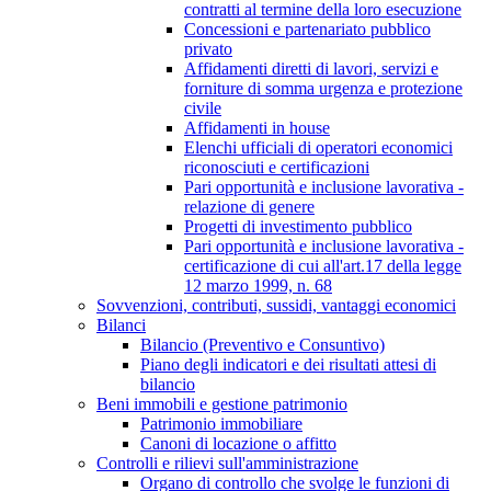
contratti al termine della loro esecuzione
Concessioni e partenariato pubblico
privato
Affidamenti diretti di lavori, servizi e
forniture di somma urgenza e protezione
civile
Affidamenti in house
Elenchi ufficiali di operatori economici
riconosciuti e certificazioni
Pari opportunità e inclusione lavorativa -
relazione di genere
Progetti di investimento pubblico
Pari opportunità e inclusione lavorativa -
certificazione di cui all'art.17 della legge
12 marzo 1999, n. 68
Sovvenzioni, contributi, sussidi, vantaggi economici
Bilanci
Bilancio (Preventivo e Consuntivo)
Piano degli indicatori e dei risultati attesi di
bilancio
Beni immobili e gestione patrimonio
Patrimonio immobiliare
Canoni di locazione o affitto
Controlli e rilievi sull'amministrazione
Organo di controllo che svolge le funzioni di