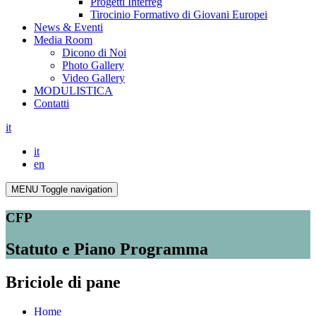
Progetti Interreg
Tirocinio Formativo di Giovani Europei
News & Eventi
Media Room
Dicono di Noi
Photo Gallery
Video Gallery
MODULISTICA
Contatti
it
it
en
MENU
Toggle navigation
CFP
Statuto e Piano Programma
Briciole di pane
Home