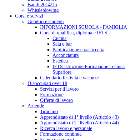
Bandi 2014/15
Whistleblowing
Corsi e servizi
Genitori e studenti
INFORMAZIONI SCUOLA - FAMIGLIA
Corsi di qualifica, diploma e IFTS
Cucina
Sala e bar
Panificazione e pasticceria
Acconciatura
Estetica
IFTS Istruzione Formazione Tecnica
Superiore
Calendario festività e vacanze
Disoccupati over 18
Servizi per il lavoro
Formazione
Offerte di lavoro
Aziende
Tirocinio
Apprendistato di 1° livello (Articolo 43)
Apprendistato di 2° livello (Articolo 44)
Ricerca lavoro e personale
Formazione continua
Eventi e seminari