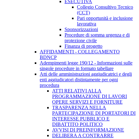
ESECUTIVA
Collegio Consultivo Tecnico
(CCT)
Pari opportunità e inclusione
lavorativa
Sponsorizzazioni
Procedure di somma urgenza e di
protezione civile
Finanza di progetto
AFFIDAMENTI - COLLEGAMENTO
BDNCP
Adempimenti legge 190/12 - Informazioni sulle
singole procedure in formato tabellare
Atti delle amministrazioni aggiudicatrici e degli
enti aggiudicatori distintamente per ogni
procedura
ATTI RELATIVI ALLA
PROGRAMMAZIONE DI LAVORI
OPERE SERVIZI E FORNITURE
TRASPARENZA NELLA
PARTECIPAZIONE DI PORTATORI DI
INTERESSE PUBBLICO E
DIBATTITO POLITICO
AVVISI DI PREINFORMAZIONE
DELIBERA A CONTRARRE