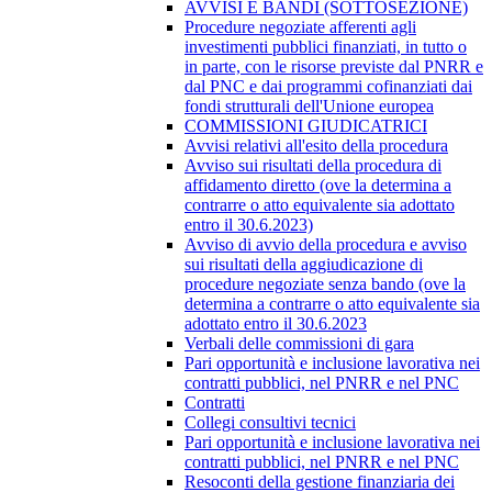
AVVISI E BANDI (SOTTOSEZIONE)
Procedure negoziate afferenti agli
investimenti pubblici finanziati, in tutto o
in parte, con le risorse previste dal PNRR e
dal PNC e dai programmi cofinanziati dai
fondi strutturali dell'Unione europea
COMMISSIONI GIUDICATRICI
Avvisi relativi all'esito della procedura
Avviso sui risultati della procedura di
affidamento diretto (ove la determina a
contrarre o atto equivalente sia adottato
entro il 30.6.2023)
Avviso di avvio della procedura e avviso
sui risultati della aggiudicazione di
procedure negoziate senza bando (ove la
determina a contrarre o atto equivalente sia
adottato entro il 30.6.2023
Verbali delle commissioni di gara
Pari opportunità e inclusione lavorativa nei
contratti pubblici, nel PNRR e nel PNC
Contratti
Collegi consultivi tecnici
Pari opportunità e inclusione lavorativa nei
contratti pubblici, nel PNRR e nel PNC
Resoconti della gestione finanziaria dei