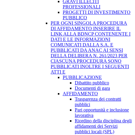
GRAVI ILLECITI
PROFESSIONALI
PROGETTI DI INVESTIMENTO
PUBBLICO
PER OGNI SINGOLA PROCEDURA
DI AFFIDAMENTO INSERIRE IL
LINK ALLA BDNCP CONTENENTE I
DATI E LE INFORMAZIONI
COMUNICATI DALLA S.A. E
PUBBLICATI DA ANAC AI SENSI
DELLA DELIBERA N. 261/2023 PER
CIASCUNA PROCEDURA SONO
PUBBLICATI INOLTRE I SEGUENTI
ATTI E
PUBBLICAZIONE
Dibattito pubblico
Documenti di gara
AFFIDAMENTO
Trasparenza dei contratti
pubblici
Pari opportunità e inclusione
lavorativa
Riordino della disciplina degli
affidamenti dei Servizi
pubblici locali (SPL)