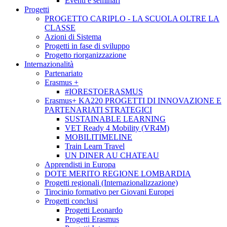
Eventi e seminari
Progetti
PROGETTO CARIPLO - LA SCUOLA OLTRE LA
CLASSE
Azioni di Sistema
Progetti in fase di sviluppo
Progetto riorganizzazione
Internazionalità
Partenariato
Erasmus +
#IORESTOERASMUS
Erasmus+ KA220 PROGETTI DI INNOVAZIONE E
PARTENARIATI STRATEGICI
SUSTAINABLE LEARNING
VET Ready 4 Mobility (VR4M)
MOBILITIMELINE
Train Learn Travel
UN DINER AU CHATEAU
Apprendisti in Europa
DOTE MERITO REGIONE LOMBARDIA
Progetti regionali (Internazionalizzazione)
Tirocinio formativo per Giovani Europei
Progetti conclusi
Progetti Leonardo
Progetti Erasmus