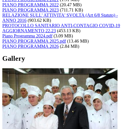
PIANO PROGRAMMA 2022
(20.47 MB)
PIANO PROGRAMMA 2023
(711.71 KB)
RELAZIONE SULL' ATTIVITA' SVOLTA (Art 6/8 Statuto) -
ANNO 2016
(903.62 KB)
PROTOCOLLO SANITARIO ANTI-CONTAGIO COVID-19
AGGIORNAMENTO 22.23
(453.13 KB)
Piano Programma 2024.pdf
(3.09 MB)
PIANO PROGRAMMA 2025.pdf
(13.46 MB)
PIANO PROGRAMMA 2026
(2.84 MB)
Gallery