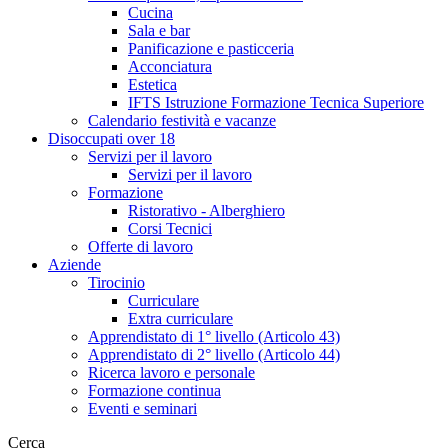
Cucina
Sala e bar
Panificazione e pasticceria
Acconciatura
Estetica
IFTS Istruzione Formazione Tecnica Superiore
Calendario festività e vacanze
Disoccupati over 18
Servizi per il lavoro
Servizi per il lavoro
Formazione
Ristorativo - Alberghiero
Corsi Tecnici
Offerte di lavoro
Aziende
Tirocinio
Curriculare
Extra curriculare
Apprendistato di 1° livello (Articolo 43)
Apprendistato di 2° livello (Articolo 44)
Ricerca lavoro e personale
Formazione continua
Eventi e seminari
Cerca