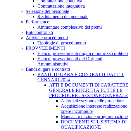
Contrattazione collettiva
Contrattazione integrativa
Selezione del personale
Reclutamento del personale
Performance
Ammontare complessivo dei premi
Enti controllati
Attività e procedimenti
Tipologie di procedimento
PROVVEDIMENTI
Elenco provvedimenti organi di indirizzo politico
Elenco provvedimenti dei Dirigenti
Ammministrativi
Bandi di gara e contratti
BANDI DI GARA E CONTRATTI DALL' 1
GENNAIO 2024
ATTI E DOCUMENTI DI CARATTERE
GENERALE RIFERITI A TUTTE LE
PROCEDURE - SEZIONE GENERALE
Automatizzazione delle procedure
Acquisizione interesse realizzazione
opere incompiute
Mancata redazione programmazione
DOCUMENTI SUL SISTEMA DI
QUALIFICAZIONE