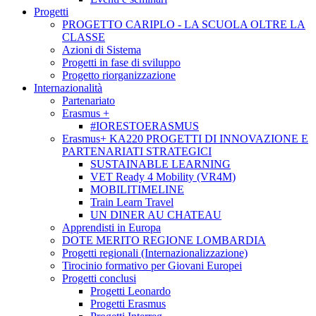
Progetti
PROGETTO CARIPLO - LA SCUOLA OLTRE LA
CLASSE
Azioni di Sistema
Progetti in fase di sviluppo
Progetto riorganizzazione
Internazionalità
Partenariato
Erasmus +
#IORESTOERASMUS
Erasmus+ KA220 PROGETTI DI INNOVAZIONE E
PARTENARIATI STRATEGICI
SUSTAINABLE LEARNING
VET Ready 4 Mobility (VR4M)
MOBILITIMELINE
Train Learn Travel
UN DINER AU CHATEAU
Apprendisti in Europa
DOTE MERITO REGIONE LOMBARDIA
Progetti regionali (Internazionalizzazione)
Tirocinio formativo per Giovani Europei
Progetti conclusi
Progetti Leonardo
Progetti Erasmus