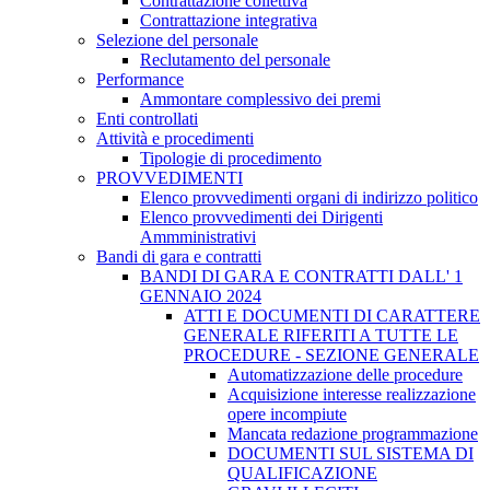
Contrattazione collettiva
Contrattazione integrativa
Selezione del personale
Reclutamento del personale
Performance
Ammontare complessivo dei premi
Enti controllati
Attività e procedimenti
Tipologie di procedimento
PROVVEDIMENTI
Elenco provvedimenti organi di indirizzo politico
Elenco provvedimenti dei Dirigenti
Ammministrativi
Bandi di gara e contratti
BANDI DI GARA E CONTRATTI DALL' 1
GENNAIO 2024
ATTI E DOCUMENTI DI CARATTERE
GENERALE RIFERITI A TUTTE LE
PROCEDURE - SEZIONE GENERALE
Automatizzazione delle procedure
Acquisizione interesse realizzazione
opere incompiute
Mancata redazione programmazione
DOCUMENTI SUL SISTEMA DI
QUALIFICAZIONE