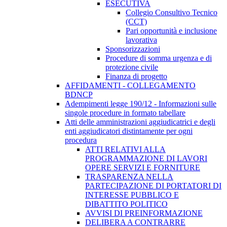
ESECUTIVA
Collegio Consultivo Tecnico
(CCT)
Pari opportunità e inclusione
lavorativa
Sponsorizzazioni
Procedure di somma urgenza e di
protezione civile
Finanza di progetto
AFFIDAMENTI - COLLEGAMENTO
BDNCP
Adempimenti legge 190/12 - Informazioni sulle
singole procedure in formato tabellare
Atti delle amministrazioni aggiudicatrici e degli
enti aggiudicatori distintamente per ogni
procedura
ATTI RELATIVI ALLA
PROGRAMMAZIONE DI LAVORI
OPERE SERVIZI E FORNITURE
TRASPARENZA NELLA
PARTECIPAZIONE DI PORTATORI DI
INTERESSE PUBBLICO E
DIBATTITO POLITICO
AVVISI DI PREINFORMAZIONE
DELIBERA A CONTRARRE