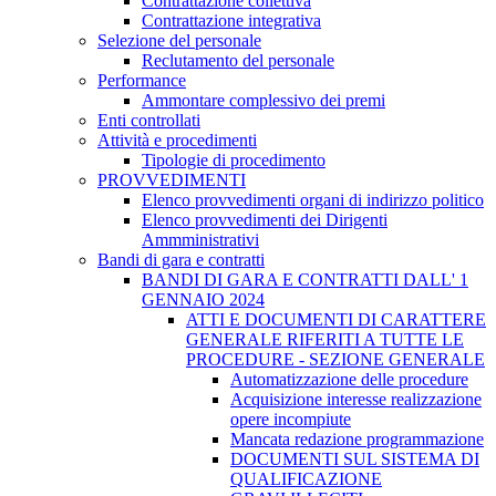
Contrattazione collettiva
Contrattazione integrativa
Selezione del personale
Reclutamento del personale
Performance
Ammontare complessivo dei premi
Enti controllati
Attività e procedimenti
Tipologie di procedimento
PROVVEDIMENTI
Elenco provvedimenti organi di indirizzo politico
Elenco provvedimenti dei Dirigenti
Ammministrativi
Bandi di gara e contratti
BANDI DI GARA E CONTRATTI DALL' 1
GENNAIO 2024
ATTI E DOCUMENTI DI CARATTERE
GENERALE RIFERITI A TUTTE LE
PROCEDURE - SEZIONE GENERALE
Automatizzazione delle procedure
Acquisizione interesse realizzazione
opere incompiute
Mancata redazione programmazione
DOCUMENTI SUL SISTEMA DI
QUALIFICAZIONE