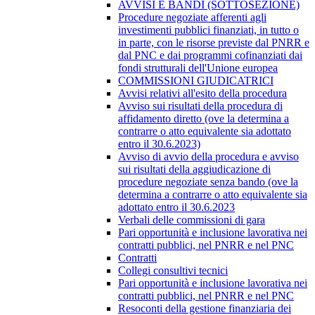
AVVISI E BANDI (SOTTOSEZIONE)
Procedure negoziate afferenti agli
investimenti pubblici finanziati, in tutto o
in parte, con le risorse previste dal PNRR e
dal PNC e dai programmi cofinanziati dai
fondi strutturali dell'Unione europea
COMMISSIONI GIUDICATRICI
Avvisi relativi all'esito della procedura
Avviso sui risultati della procedura di
affidamento diretto (ove la determina a
contrarre o atto equivalente sia adottato
entro il 30.6.2023)
Avviso di avvio della procedura e avviso
sui risultati della aggiudicazione di
procedure negoziate senza bando (ove la
determina a contrarre o atto equivalente sia
adottato entro il 30.6.2023
Verbali delle commissioni di gara
Pari opportunità e inclusione lavorativa nei
contratti pubblici, nel PNRR e nel PNC
Contratti
Collegi consultivi tecnici
Pari opportunità e inclusione lavorativa nei
contratti pubblici, nel PNRR e nel PNC
Resoconti della gestione finanziaria dei