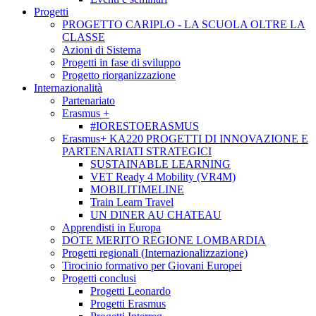
Progetti
PROGETTO CARIPLO - LA SCUOLA OLTRE LA
CLASSE
Azioni di Sistema
Progetti in fase di sviluppo
Progetto riorganizzazione
Internazionalità
Partenariato
Erasmus +
#IORESTOERASMUS
Erasmus+ KA220 PROGETTI DI INNOVAZIONE E
PARTENARIATI STRATEGICI
SUSTAINABLE LEARNING
VET Ready 4 Mobility (VR4M)
MOBILITIMELINE
Train Learn Travel
UN DINER AU CHATEAU
Apprendisti in Europa
DOTE MERITO REGIONE LOMBARDIA
Progetti regionali (Internazionalizzazione)
Tirocinio formativo per Giovani Europei
Progetti conclusi
Progetti Leonardo
Progetti Erasmus