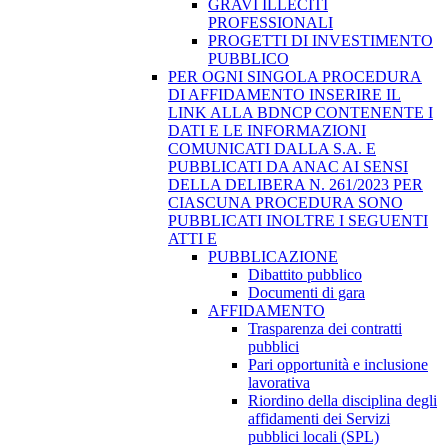
GRAVI ILLECITI
PROFESSIONALI
PROGETTI DI INVESTIMENTO
PUBBLICO
PER OGNI SINGOLA PROCEDURA
DI AFFIDAMENTO INSERIRE IL
LINK ALLA BDNCP CONTENENTE I
DATI E LE INFORMAZIONI
COMUNICATI DALLA S.A. E
PUBBLICATI DA ANAC AI SENSI
DELLA DELIBERA N. 261/2023 PER
CIASCUNA PROCEDURA SONO
PUBBLICATI INOLTRE I SEGUENTI
ATTI E
PUBBLICAZIONE
Dibattito pubblico
Documenti di gara
AFFIDAMENTO
Trasparenza dei contratti
pubblici
Pari opportunità e inclusione
lavorativa
Riordino della disciplina degli
affidamenti dei Servizi
pubblici locali (SPL)