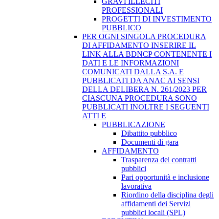
GRAVI ILLECITI
PROFESSIONALI
PROGETTI DI INVESTIMENTO
PUBBLICO
PER OGNI SINGOLA PROCEDURA
DI AFFIDAMENTO INSERIRE IL
LINK ALLA BDNCP CONTENENTE I
DATI E LE INFORMAZIONI
COMUNICATI DALLA S.A. E
PUBBLICATI DA ANAC AI SENSI
DELLA DELIBERA N. 261/2023 PER
CIASCUNA PROCEDURA SONO
PUBBLICATI INOLTRE I SEGUENTI
ATTI E
PUBBLICAZIONE
Dibattito pubblico
Documenti di gara
AFFIDAMENTO
Trasparenza dei contratti
pubblici
Pari opportunità e inclusione
lavorativa
Riordino della disciplina degli
affidamenti dei Servizi
pubblici locali (SPL)