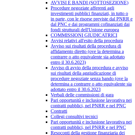
AVVISI E BANDI (SOTTOSEZIONE)
Procedure negoziate afferenti agli
investimenti pubblici finanziati, in tutto o
in parte, con le risorse previste dal PNRR e
dal PNC e dai programmi cofinanziati dai
fondi strutturali dell'Unione europea
COMMISSIONI GIUDICATRICI
Avvisi relativi all'esito della procedura
Avviso sui risultati della procedura di
affidamento diretto (ove la determina a
contrarre o atto equivalente sia adottato
entro il 30.6.2023)
Avviso di avvio della procedura e avviso
sui risultati della aggiudicazione di
procedure negoziate senza bando (ove la
determina a contrarre o atto equivalente sia
adottato entro il 30.6.2023
Verbali delle commissioni di gara
Pari opportunità e inclusione lavorativa nei
contratti pubblici, nel PNRR e nel PNC
Contratti
Collegi consultivi tecnici
Pari opportunità e inclusione lavorativa nei
contratti pubblici, nel PNRR e nel PNC
Resoconti della gestione finanziaria dei