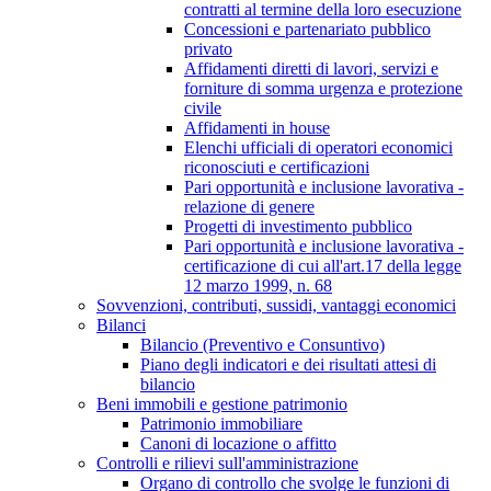
contratti al termine della loro esecuzione
Concessioni e partenariato pubblico
privato
Affidamenti diretti di lavori, servizi e
forniture di somma urgenza e protezione
civile
Affidamenti in house
Elenchi ufficiali di operatori economici
riconosciuti e certificazioni
Pari opportunità e inclusione lavorativa -
relazione di genere
Progetti di investimento pubblico
Pari opportunità e inclusione lavorativa -
certificazione di cui all'art.17 della legge
12 marzo 1999, n. 68
Sovvenzioni, contributi, sussidi, vantaggi economici
Bilanci
Bilancio (Preventivo e Consuntivo)
Piano degli indicatori e dei risultati attesi di
bilancio
Beni immobili e gestione patrimonio
Patrimonio immobiliare
Canoni di locazione o affitto
Controlli e rilievi sull'amministrazione
Organo di controllo che svolge le funzioni di