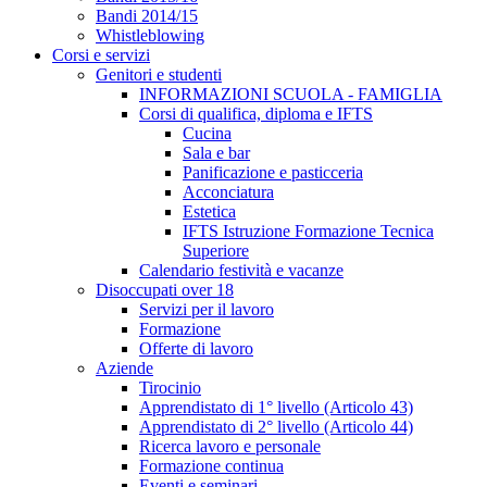
Bandi 2014/15
Whistleblowing
Corsi e servizi
Genitori e studenti
INFORMAZIONI SCUOLA - FAMIGLIA
Corsi di qualifica, diploma e IFTS
Cucina
Sala e bar
Panificazione e pasticceria
Acconciatura
Estetica
IFTS Istruzione Formazione Tecnica
Superiore
Calendario festività e vacanze
Disoccupati over 18
Servizi per il lavoro
Formazione
Offerte di lavoro
Aziende
Tirocinio
Apprendistato di 1° livello (Articolo 43)
Apprendistato di 2° livello (Articolo 44)
Ricerca lavoro e personale
Formazione continua
Eventi e seminari