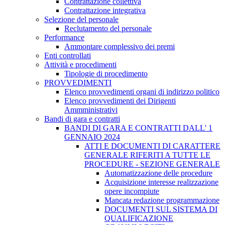
Contrattazione collettiva
Contrattazione integrativa
Selezione del personale
Reclutamento del personale
Performance
Ammontare complessivo dei premi
Enti controllati
Attività e procedimenti
Tipologie di procedimento
PROVVEDIMENTI
Elenco provvedimenti organi di indirizzo politico
Elenco provvedimenti dei Dirigenti
Ammministrativi
Bandi di gara e contratti
BANDI DI GARA E CONTRATTI DALL' 1
GENNAIO 2024
ATTI E DOCUMENTI DI CARATTERE
GENERALE RIFERITI A TUTTE LE
PROCEDURE - SEZIONE GENERALE
Automatizzazione delle procedure
Acquisizione interesse realizzazione
opere incompiute
Mancata redazione programmazione
DOCUMENTI SUL SISTEMA DI
QUALIFICAZIONE