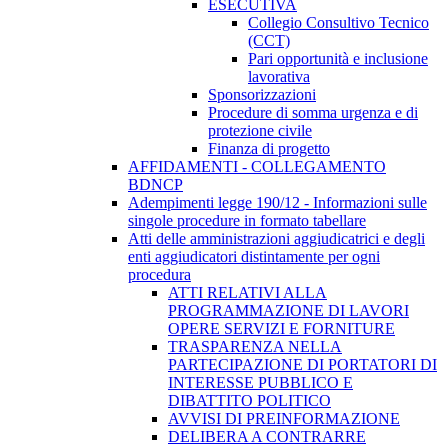
ESECUTIVA
Collegio Consultivo Tecnico
(CCT)
Pari opportunità e inclusione
lavorativa
Sponsorizzazioni
Procedure di somma urgenza e di
protezione civile
Finanza di progetto
AFFIDAMENTI - COLLEGAMENTO
BDNCP
Adempimenti legge 190/12 - Informazioni sulle
singole procedure in formato tabellare
Atti delle amministrazioni aggiudicatrici e degli
enti aggiudicatori distintamente per ogni
procedura
ATTI RELATIVI ALLA
PROGRAMMAZIONE DI LAVORI
OPERE SERVIZI E FORNITURE
TRASPARENZA NELLA
PARTECIPAZIONE DI PORTATORI DI
INTERESSE PUBBLICO E
DIBATTITO POLITICO
AVVISI DI PREINFORMAZIONE
DELIBERA A CONTRARRE