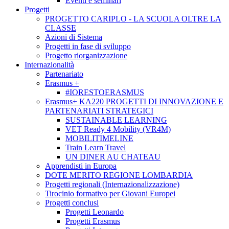
Eventi e seminari
Progetti
PROGETTO CARIPLO - LA SCUOLA OLTRE LA
CLASSE
Azioni di Sistema
Progetti in fase di sviluppo
Progetto riorganizzazione
Internazionalità
Partenariato
Erasmus +
#IORESTOERASMUS
Erasmus+ KA220 PROGETTI DI INNOVAZIONE E
PARTENARIATI STRATEGICI
SUSTAINABLE LEARNING
VET Ready 4 Mobility (VR4M)
MOBILITIMELINE
Train Learn Travel
UN DINER AU CHATEAU
Apprendisti in Europa
DOTE MERITO REGIONE LOMBARDIA
Progetti regionali (Internazionalizzazione)
Tirocinio formativo per Giovani Europei
Progetti conclusi
Progetti Leonardo
Progetti Erasmus