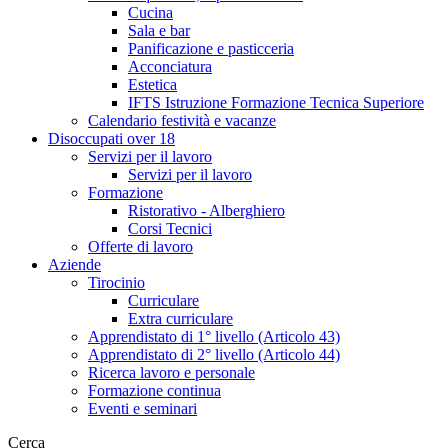
Cucina
Sala e bar
Panificazione e pasticceria
Acconciatura
Estetica
IFTS Istruzione Formazione Tecnica Superiore
Calendario festività e vacanze
Disoccupati over 18
Servizi per il lavoro
Servizi per il lavoro
Formazione
Ristorativo - Alberghiero
Corsi Tecnici
Offerte di lavoro
Aziende
Tirocinio
Curriculare
Extra curriculare
Apprendistato di 1° livello (Articolo 43)
Apprendistato di 2° livello (Articolo 44)
Ricerca lavoro e personale
Formazione continua
Eventi e seminari
Cerca