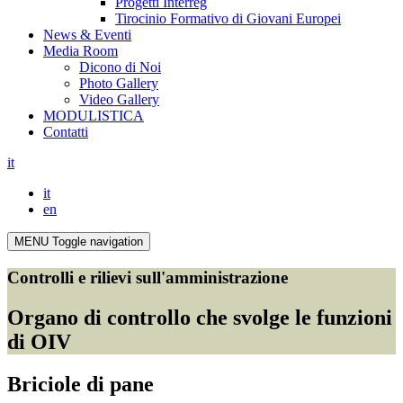
Progetti Interreg
Tirocinio Formativo di Giovani Europei
News & Eventi
Media Room
Dicono di Noi
Photo Gallery
Video Gallery
MODULISTICA
Contatti
it
it
en
MENU
Toggle navigation
Controlli e rilievi sull'amministrazione
Organo di controllo che svolge le funzioni
di OIV
Briciole di pane