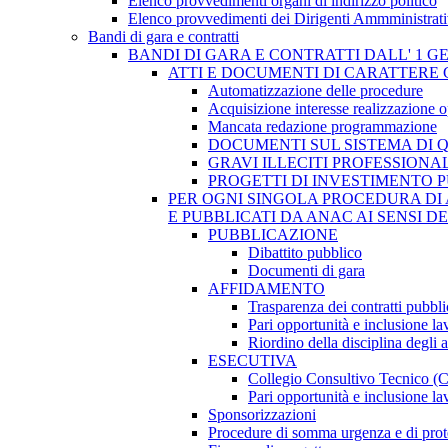
Elenco provvedimenti organi di indirizzo politico
Elenco provvedimenti dei Dirigenti Ammministrati
Bandi di gara e contratti
BANDI DI GARA E CONTRATTI DALL' 1 G
ATTI E DOCUMENTI DI CARATTERE 
Automatizzazione delle procedure
Acquisizione interesse realizzazione 
Mancata redazione programmazione
DOCUMENTI SUL SISTEMA DI 
GRAVI ILLECITI PROFESSIONA
PROGETTI DI INVESTIMENTO 
PER OGNI SINGOLA PROCEDURA DI 
E PUBBLICATI DA ANAC AI SENSI D
PUBBLICAZIONE
Dibattito pubblico
Documenti di gara
AFFIDAMENTO
Trasparenza dei contratti pubbli
Pari opportunità e inclusione la
Riordino della disciplina degli 
ESECUTIVA
Collegio Consultivo Tecnico (
Pari opportunità e inclusione la
Sponsorizzazioni
Procedure di somma urgenza e di prot