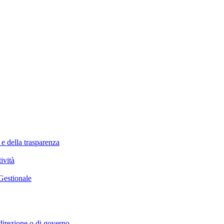
 e della trasparenza
ività
Gestionale
i direzione o di governo