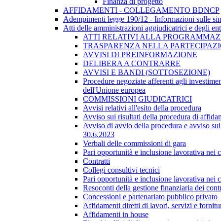
Finanza di progetto
AFFIDAMENTI - COLLEGAMENTO BDNCP
Adempimenti legge 190/12 - Informazioni sulle sin
Atti delle amministrazioni aggiudicatrici e degli en
ATTI RELATIVI ALLA PROGRAMMAZI
TRASPARENZA NELLA PARTECIPAZIO
AVVISI DI PREINFORMAZIONE
DELIBERA A CONTRARRE
AVVISI E BANDI (SOTTOSEZIONE)
Procedure negoziate afferenti agli investimen
dell'Unione europea
COMMISSIONI GIUDICATRICI
Avvisi relativi all'esito della procedura
Avviso sui risultati della procedura di affida
Avviso di avvio della procedura e avviso sui 
30.6.2023
Verbali delle commissioni di gara
Pari opportunità e inclusione lavorativa nei
Contratti
Collegi consultivi tecnici
Pari opportunità e inclusione lavorativa nei
Resoconti della gestione finanziaria dei contr
Concessioni e partenariato pubblico privato
Affidamenti diretti di lavori, servizi e forni
Affidamenti in house