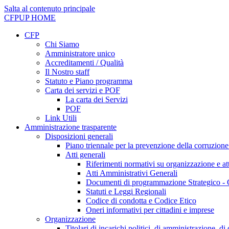
Salta al contenuto principale
CFPUP
HOME
CFP
Chi Siamo
Amministratore unico
Accreditamenti / Qualità
Il Nostro staff
Statuto e Piano programma
Carta dei servizi e POF
La carta dei Servizi
POF
Link Utili
Amministrazione trasparente
Disposizioni generali
Piano triennale per la prevenzione della corruzione
Atti generali
Riferimenti normativi su organizzazione e att
Atti Amministrativi Generali
Documenti di programmazione Strategico - 
Statuti e Leggi Regionali
Codice di condotta e Codice Etico
Oneri informativi per cittadini e imprese
Organizzazione
Titolari di incarichi politici, di amministrazione, d