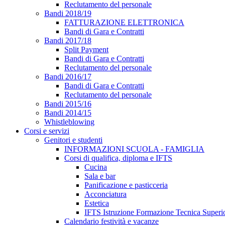
Reclutamento del personale
Bandi 2018/19
FATTURAZIONE ELETTRONICA
Bandi di Gara e Contratti
Bandi 2017/18
Split Payment
Bandi di Gara e Contratti
Reclutamento del personale
Bandi 2016/17
Bandi di Gara e Contratti
Reclutamento del personale
Bandi 2015/16
Bandi 2014/15
Whistleblowing
Corsi e servizi
Genitori e studenti
INFORMAZIONI SCUOLA - FAMIGLIA
Corsi di qualifica, diploma e IFTS
Cucina
Sala e bar
Panificazione e pasticceria
Acconciatura
Estetica
IFTS Istruzione Formazione Tecnica Superi
Calendario festività e vacanze