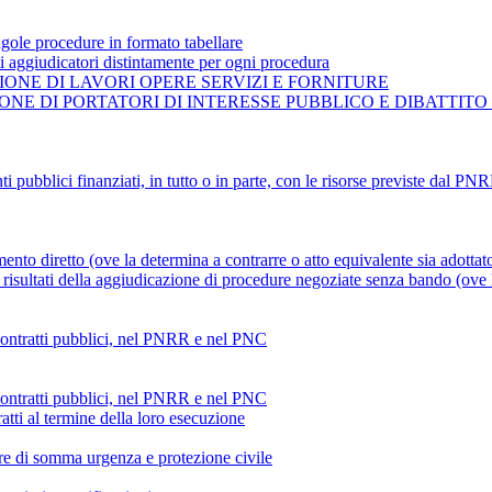
gole procedure in formato tabellare
ti aggiudicatori distintamente per ogni procedura
ONE DI LAVORI OPERE SERVIZI E FORNITURE
NE DI PORTATORI DI INTERESSE PUBBLICO E DIBATTITO
ti pubblici finanziati, in tutto o in parte, con le risorse previste dal P
mento diretto (ove la determina a contrarre o atto equivalente sia adottat
risultati della aggiudicazione di procedure negoziate senza bando (ove la
 contratti pubblici, nel PNRR e nel PNC
 contratti pubblici, nel PNRR e nel PNC
atti al termine della loro esecuzione
ture di somma urgenza e protezione civile