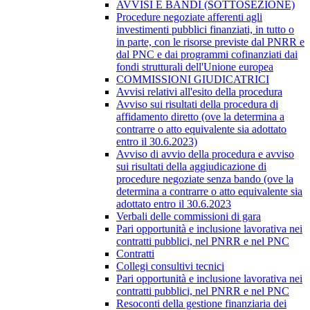
AVVISI E BANDI (SOTTOSEZIONE)
Procedure negoziate afferenti agli
investimenti pubblici finanziati, in tutto o
in parte, con le risorse previste dal PNRR e
dal PNC e dai programmi cofinanziati dai
fondi strutturali dell'Unione europea
COMMISSIONI GIUDICATRICI
Avvisi relativi all'esito della procedura
Avviso sui risultati della procedura di
affidamento diretto (ove la determina a
contrarre o atto equivalente sia adottato
entro il 30.6.2023)
Avviso di avvio della procedura e avviso
sui risultati della aggiudicazione di
procedure negoziate senza bando (ove la
determina a contrarre o atto equivalente sia
adottato entro il 30.6.2023
Verbali delle commissioni di gara
Pari opportunità e inclusione lavorativa nei
contratti pubblici, nel PNRR e nel PNC
Contratti
Collegi consultivi tecnici
Pari opportunità e inclusione lavorativa nei
contratti pubblici, nel PNRR e nel PNC
Resoconti della gestione finanziaria dei