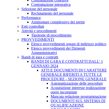
Contrattazione collettiva
Contrattazione integrativa
Selezione del personale
Reclutamento del personale
Performance
Ammontare complessivo dei premi
Enti controllati
Attività e procedimenti
Tipologie di procedimento
PROVVEDIMENTI
Elenco provvedimenti organi di indirizzo politico
Elenco provvedimenti dei Dirigenti
Ammministrativi
Bandi di gara e contratti
BANDI DI GARA E CONTRATTI DALL' 1
GENNAIO 2024
ATTI E DOCUMENTI DI CARATTERE
GENERALE RIFERITI A TUTTE LE
PROCEDURE - SEZIONE GENERALE
Automatizzazione delle procedure
Acquisizione interesse realizzazione
opere incompiute
Mancata redazione programmazione
DOCUMENTI SUL SISTEMA DI
QUALIFICAZIONE