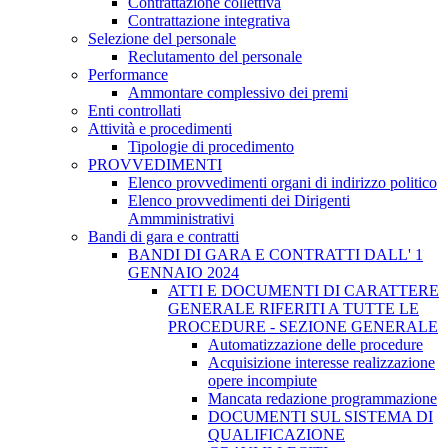
Contrattazione collettiva
Contrattazione integrativa
Selezione del personale
Reclutamento del personale
Performance
Ammontare complessivo dei premi
Enti controllati
Attività e procedimenti
Tipologie di procedimento
PROVVEDIMENTI
Elenco provvedimenti organi di indirizzo politico
Elenco provvedimenti dei Dirigenti
Ammministrativi
Bandi di gara e contratti
BANDI DI GARA E CONTRATTI DALL' 1
GENNAIO 2024
ATTI E DOCUMENTI DI CARATTERE
GENERALE RIFERITI A TUTTE LE
PROCEDURE - SEZIONE GENERALE
Automatizzazione delle procedure
Acquisizione interesse realizzazione
opere incompiute
Mancata redazione programmazione
DOCUMENTI SUL SISTEMA DI
QUALIFICAZIONE