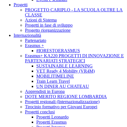
Progetti
PROGETTO CARIPLO - LA SCUOLA OLTRE LA
CLASSE
Azioni di Sistema
Progetti in fase di sviluppo
Progetto riorganizzazione
Internazionalità
Partenariato
Erasmus +
#IORESTOERASMUS
Erasmus+ KA220 PROGETTI DI INNOVAZIONE E
PARTENARIATI STRATEGICI
SUSTAINABLE LEARNING
VET Ready 4 Mobility (VR4M)
MOBILITIMELINE
Train Learn Travel
UN DINER AU CHATEAU
Apprendisti in Europa
DOTE MERITO REGIONE LOMBARDIA
Progetti regionali (Internazionalizzazione)
Tirocinio formativo per Giovani Europei
Progetti conclusi
Progetti Leonardo
Progetti Erasmus