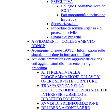
ESECUTIVA
Collegio Consultivo Tecnico
(CCT)
Pari opportunità e inclusione
lavorativa
Sponsorizzazioni
Procedure di somma urgenza e di
protezione civile
Finanza di progetto
AFFIDAMENTI - COLLEGAMENTO
BDNCP
Adempimenti legge 190/12 - Informazioni sulle
singole procedure in formato tabellare
Atti delle amministrazioni aggiudicatrici e degli
enti aggiudicatori distintamente per ogni
procedura
ATTI RELATIVI ALLA
PROGRAMMAZIONE DI LAVORI
OPERE SERVIZI E FORNITURE
TRASPARENZA NELLA
PARTECIPAZIONE DI PORTATORI DI
INTERESSE PUBBLICO E
DIBATTITO POLITICO
AVVISI DI PREINFORMAZIONE
DELIBERA A CONTRARRE