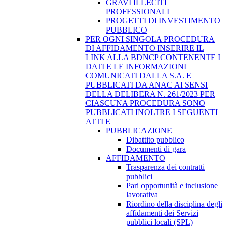
GRAVI ILLECITI
PROFESSIONALI
PROGETTI DI INVESTIMENTO
PUBBLICO
PER OGNI SINGOLA PROCEDURA
DI AFFIDAMENTO INSERIRE IL
LINK ALLA BDNCP CONTENENTE I
DATI E LE INFORMAZIONI
COMUNICATI DALLA S.A. E
PUBBLICATI DA ANAC AI SENSI
DELLA DELIBERA N. 261/2023 PER
CIASCUNA PROCEDURA SONO
PUBBLICATI INOLTRE I SEGUENTI
ATTI E
PUBBLICAZIONE
Dibattito pubblico
Documenti di gara
AFFIDAMENTO
Trasparenza dei contratti
pubblici
Pari opportunità e inclusione
lavorativa
Riordino della disciplina degli
affidamenti dei Servizi
pubblici locali (SPL)