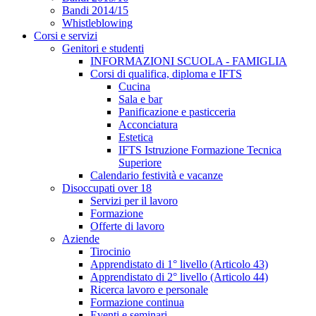
Bandi 2014/15
Whistleblowing
Corsi e servizi
Genitori e studenti
INFORMAZIONI SCUOLA - FAMIGLIA
Corsi di qualifica, diploma e IFTS
Cucina
Sala e bar
Panificazione e pasticceria
Acconciatura
Estetica
IFTS Istruzione Formazione Tecnica
Superiore
Calendario festività e vacanze
Disoccupati over 18
Servizi per il lavoro
Formazione
Offerte di lavoro
Aziende
Tirocinio
Apprendistato di 1° livello (Articolo 43)
Apprendistato di 2° livello (Articolo 44)
Ricerca lavoro e personale
Formazione continua
Eventi e seminari