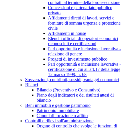
contratti al termine della loro esecuzione
Concessioni e partenariato pubblico
privato
Affidamenti diretti di lavori, servizi e
forniture di somma urgenza e protezione
civile
Affidamenti in house
Elenchi ufficiali di operatori economici
riconosciuti e certificazioni
Pari opportunità e inclusione lavorativa -
relazione di genere
Progetti di investimento pubblico
Pari opportunità e inclusione lavorativa -
certificazione di cui all'art.17 della legge
12 marzo 1999, n. 68
Sovvenzioni, contributi, sussidi, vantaggi economici
Bilanci
Bilancio (Preventivo e Consuntivo)
Piano degli indicatori e dei risultati attesi di
bilancio
Beni immobili e gestione patrimonio
Patrimonio immobiliare
Canoni di locazione o affitto
Controlli e rilievi sull'amministrazione
Organo di controllo che svolge le funzioni di