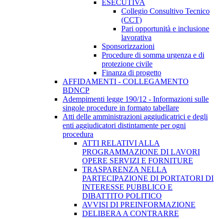
ESECUTIVA
Collegio Consultivo Tecnico
(CCT)
Pari opportunità e inclusione
lavorativa
Sponsorizzazioni
Procedure di somma urgenza e di
protezione civile
Finanza di progetto
AFFIDAMENTI - COLLEGAMENTO
BDNCP
Adempimenti legge 190/12 - Informazioni sulle
singole procedure in formato tabellare
Atti delle amministrazioni aggiudicatrici e degli
enti aggiudicatori distintamente per ogni
procedura
ATTI RELATIVI ALLA
PROGRAMMAZIONE DI LAVORI
OPERE SERVIZI E FORNITURE
TRASPARENZA NELLA
PARTECIPAZIONE DI PORTATORI DI
INTERESSE PUBBLICO E
DIBATTITO POLITICO
AVVISI DI PREINFORMAZIONE
DELIBERA A CONTRARRE