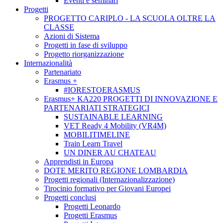
Eventi e seminari
Progetti
PROGETTO CARIPLO - LA SCUOLA OLTRE LA
CLASSE
Azioni di Sistema
Progetti in fase di sviluppo
Progetto riorganizzazione
Internazionalità
Partenariato
Erasmus +
#IORESTOERASMUS
Erasmus+ KA220 PROGETTI DI INNOVAZIONE E
PARTENARIATI STRATEGICI
SUSTAINABLE LEARNING
VET Ready 4 Mobility (VR4M)
MOBILITIMELINE
Train Learn Travel
UN DINER AU CHATEAU
Apprendisti in Europa
DOTE MERITO REGIONE LOMBARDIA
Progetti regionali (Internazionalizzazione)
Tirocinio formativo per Giovani Europei
Progetti conclusi
Progetti Leonardo
Progetti Erasmus