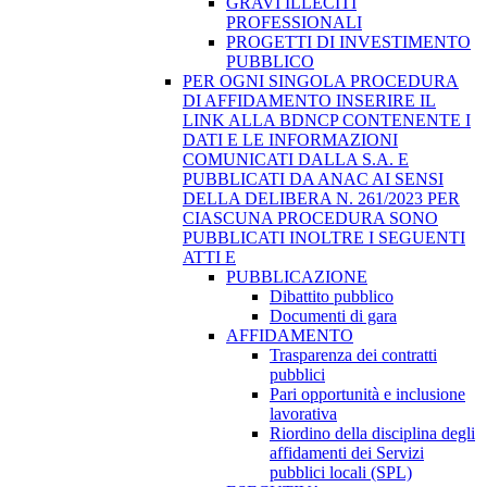
GRAVI ILLECITI
PROFESSIONALI
PROGETTI DI INVESTIMENTO
PUBBLICO
PER OGNI SINGOLA PROCEDURA
DI AFFIDAMENTO INSERIRE IL
LINK ALLA BDNCP CONTENENTE I
DATI E LE INFORMAZIONI
COMUNICATI DALLA S.A. E
PUBBLICATI DA ANAC AI SENSI
DELLA DELIBERA N. 261/2023 PER
CIASCUNA PROCEDURA SONO
PUBBLICATI INOLTRE I SEGUENTI
ATTI E
PUBBLICAZIONE
Dibattito pubblico
Documenti di gara
AFFIDAMENTO
Trasparenza dei contratti
pubblici
Pari opportunità e inclusione
lavorativa
Riordino della disciplina degli
affidamenti dei Servizi
pubblici locali (SPL)