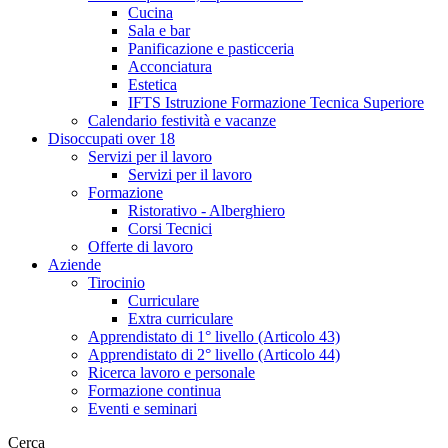
Cucina
Sala e bar
Panificazione e pasticceria
Acconciatura
Estetica
IFTS Istruzione Formazione Tecnica Superiore
Calendario festività e vacanze
Disoccupati over 18
Servizi per il lavoro
Servizi per il lavoro
Formazione
Ristorativo - Alberghiero
Corsi Tecnici
Offerte di lavoro
Aziende
Tirocinio
Curriculare
Extra curriculare
Apprendistato di 1° livello (Articolo 43)
Apprendistato di 2° livello (Articolo 44)
Ricerca lavoro e personale
Formazione continua
Eventi e seminari
Cerca