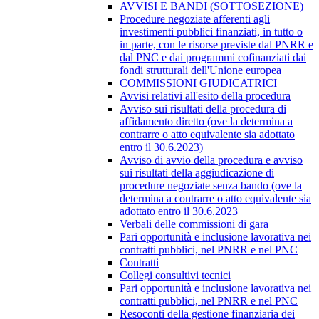
AVVISI E BANDI (SOTTOSEZIONE)
Procedure negoziate afferenti agli
investimenti pubblici finanziati, in tutto o
in parte, con le risorse previste dal PNRR e
dal PNC e dai programmi cofinanziati dai
fondi strutturali dell'Unione europea
COMMISSIONI GIUDICATRICI
Avvisi relativi all'esito della procedura
Avviso sui risultati della procedura di
affidamento diretto (ove la determina a
contrarre o atto equivalente sia adottato
entro il 30.6.2023)
Avviso di avvio della procedura e avviso
sui risultati della aggiudicazione di
procedure negoziate senza bando (ove la
determina a contrarre o atto equivalente sia
adottato entro il 30.6.2023
Verbali delle commissioni di gara
Pari opportunità e inclusione lavorativa nei
contratti pubblici, nel PNRR e nel PNC
Contratti
Collegi consultivi tecnici
Pari opportunità e inclusione lavorativa nei
contratti pubblici, nel PNRR e nel PNC
Resoconti della gestione finanziaria dei