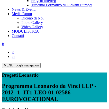
Progetti Interreg
Tirocinio Formativo di Giovani Europei
News & Eventi
Media Room
Dicono di Noi
Photo Gallery
Video Gallery
MODULISTICA
Contatti
it
it
en
MENU
Toggle navigation
Progetti Leonardo
Programma Leonardo da Vinci LLP -
2012 -1- IT1-LEO 01-02586
EUROVOCATIONAL