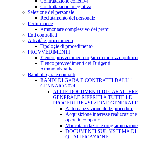
Contrattazione collettiva
Contrattazione integrativa
Selezione del personale
Reclutamento del personale
Performance
Ammontare complessivo dei premi
Enti controllati
Attività e procedimenti
Tipologie di procedimento
PROVVEDIMENTI
Elenco provvedimenti organi di indirizzo politico
Elenco provvedimenti dei Dirigenti
Ammministrativi
Bandi di gara e contratti
BANDI DI GARA E CONTRATTI DALL' 1
GENNAIO 2024
ATTI E DOCUMENTI DI CARATTERE
GENERALE RIFERITI A TUTTE LE
PROCEDURE - SEZIONE GENERALE
Automatizzazione delle procedure
Acquisizione interesse realizzazione
opere incompiute
Mancata redazione programmazione
DOCUMENTI SUL SISTEMA DI
QUALIFICAZIONE