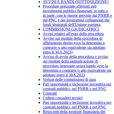
AVVISI E BANDI (SOTTOSEZIONE)
Procedure negoziate afferenti agli
investimenti pubblici finanziati, in tutto o
in parte, con le risorse previste dal PNRR e
dal PNC e dai programmi cofinanziati dai
fondi strutturali dell'Unione europea
COMMISSIONI GIUDICATRICI
Avvisi relativi all'esito della procedura
Avviso sui risultati della procedura di
affidamento diretto (ove la determina a
contrarre o atto equivalente sia adottato
entro il 30.6.2023)
Avviso di avvio della procedura e avviso
sui risultati della aggiudicazione di
procedure negoziate senza bando (ove la
determina a contrarre o atto equivalente sia
adottato entro il 30.6.2023
Verbali delle commissioni di gara
Pari opportunità e inclusione lavorativa nei
contratti pubblici, nel PNRR e nel PNC
Contratti
Collegi consultivi tecnici
Pari opportunità e inclusione lavorativa nei
contratti pubblici, nel PNRR e nel PNC
Resoconti della gestione finanziaria dei