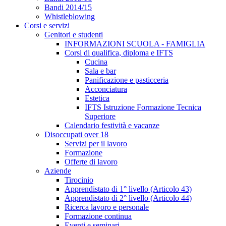
Bandi 2014/15
Whistleblowing
Corsi e servizi
Genitori e studenti
INFORMAZIONI SCUOLA - FAMIGLIA
Corsi di qualifica, diploma e IFTS
Cucina
Sala e bar
Panificazione e pasticceria
Acconciatura
Estetica
IFTS Istruzione Formazione Tecnica
Superiore
Calendario festività e vacanze
Disoccupati over 18
Servizi per il lavoro
Formazione
Offerte di lavoro
Aziende
Tirocinio
Apprendistato di 1° livello (Articolo 43)
Apprendistato di 2° livello (Articolo 44)
Ricerca lavoro e personale
Formazione continua
Eventi e seminari