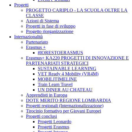
Progetti
PROGETTO CARIPLO - LA SCUOLA OLTRE LA
CLASSE
Azioni di Sistema
Progetti in fase di sviluppo
Progetto riorganizzazione
Internazionalità
Partenariato
Erasmus +
#IORESTOERASMUS
Erasmus+ KA220 PROGETTI DI INNOVAZIONE E
PARTENARIATI STRATEGICI
SUSTAINABLE LEARNING
VET Ready 4 Mobility (VR4M)
MOBILITIMELINE
Train Learn Travel
UN DINER AU CHATEAU
Apprendisti in Europa
DOTE MERITO REGIONE LOMBARDIA
Progetti regionali (Internazionalizzazione)
Tirocinio formativo per Giovani Europei
Progetti conclusi
Progetti Leonardo
Progetti Erasmus