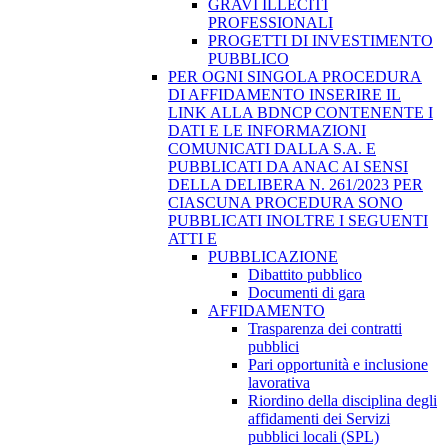
GRAVI ILLECITI
PROFESSIONALI
PROGETTI DI INVESTIMENTO
PUBBLICO
PER OGNI SINGOLA PROCEDURA
DI AFFIDAMENTO INSERIRE IL
LINK ALLA BDNCP CONTENENTE I
DATI E LE INFORMAZIONI
COMUNICATI DALLA S.A. E
PUBBLICATI DA ANAC AI SENSI
DELLA DELIBERA N. 261/2023 PER
CIASCUNA PROCEDURA SONO
PUBBLICATI INOLTRE I SEGUENTI
ATTI E
PUBBLICAZIONE
Dibattito pubblico
Documenti di gara
AFFIDAMENTO
Trasparenza dei contratti
pubblici
Pari opportunità e inclusione
lavorativa
Riordino della disciplina degli
affidamenti dei Servizi
pubblici locali (SPL)