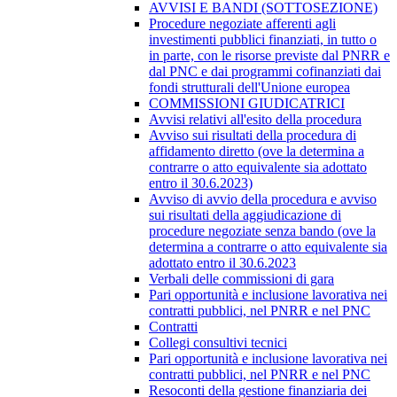
AVVISI E BANDI (SOTTOSEZIONE)
Procedure negoziate afferenti agli
investimenti pubblici finanziati, in tutto o
in parte, con le risorse previste dal PNRR e
dal PNC e dai programmi cofinanziati dai
fondi strutturali dell'Unione europea
COMMISSIONI GIUDICATRICI
Avvisi relativi all'esito della procedura
Avviso sui risultati della procedura di
affidamento diretto (ove la determina a
contrarre o atto equivalente sia adottato
entro il 30.6.2023)
Avviso di avvio della procedura e avviso
sui risultati della aggiudicazione di
procedure negoziate senza bando (ove la
determina a contrarre o atto equivalente sia
adottato entro il 30.6.2023
Verbali delle commissioni di gara
Pari opportunità e inclusione lavorativa nei
contratti pubblici, nel PNRR e nel PNC
Contratti
Collegi consultivi tecnici
Pari opportunità e inclusione lavorativa nei
contratti pubblici, nel PNRR e nel PNC
Resoconti della gestione finanziaria dei