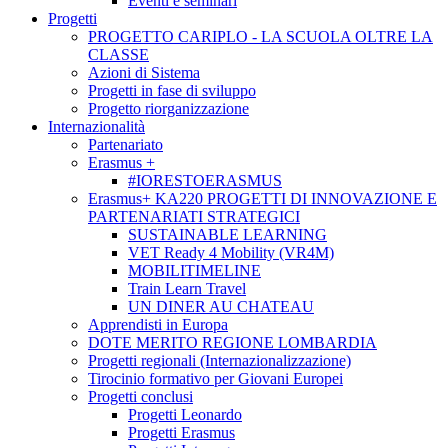
Eventi e seminari
Progetti
PROGETTO CARIPLO - LA SCUOLA OLTRE LA
CLASSE
Azioni di Sistema
Progetti in fase di sviluppo
Progetto riorganizzazione
Internazionalità
Partenariato
Erasmus +
#IORESTOERASMUS
Erasmus+ KA220 PROGETTI DI INNOVAZIONE E
PARTENARIATI STRATEGICI
SUSTAINABLE LEARNING
VET Ready 4 Mobility (VR4M)
MOBILITIMELINE
Train Learn Travel
UN DINER AU CHATEAU
Apprendisti in Europa
DOTE MERITO REGIONE LOMBARDIA
Progetti regionali (Internazionalizzazione)
Tirocinio formativo per Giovani Europei
Progetti conclusi
Progetti Leonardo
Progetti Erasmus