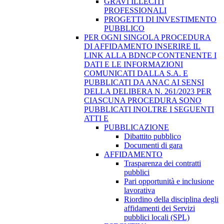
GRAVI ILLECITI
PROFESSIONALI
PROGETTI DI INVESTIMENTO
PUBBLICO
PER OGNI SINGOLA PROCEDURA
DI AFFIDAMENTO INSERIRE IL
LINK ALLA BDNCP CONTENENTE I
DATI E LE INFORMAZIONI
COMUNICATI DALLA S.A. E
PUBBLICATI DA ANAC AI SENSI
DELLA DELIBERA N. 261/2023 PER
CIASCUNA PROCEDURA SONO
PUBBLICATI INOLTRE I SEGUENTI
ATTI E
PUBBLICAZIONE
Dibattito pubblico
Documenti di gara
AFFIDAMENTO
Trasparenza dei contratti
pubblici
Pari opportunità e inclusione
lavorativa
Riordino della disciplina degli
affidamenti dei Servizi
pubblici locali (SPL)