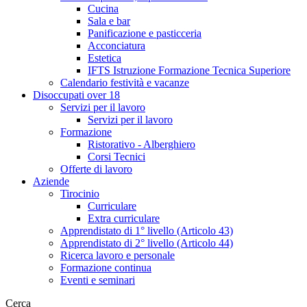
Cucina
Sala e bar
Panificazione e pasticceria
Acconciatura
Estetica
IFTS Istruzione Formazione Tecnica Superiore
Calendario festività e vacanze
Disoccupati over 18
Servizi per il lavoro
Servizi per il lavoro
Formazione
Ristorativo - Alberghiero
Corsi Tecnici
Offerte di lavoro
Aziende
Tirocinio
Curriculare
Extra curriculare
Apprendistato di 1° livello (Articolo 43)
Apprendistato di 2° livello (Articolo 44)
Ricerca lavoro e personale
Formazione continua
Eventi e seminari
Cerca