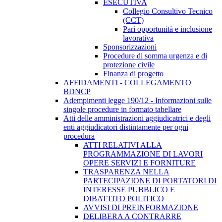
ESECUTIVA
Collegio Consultivo Tecnico
(CCT)
Pari opportunità e inclusione
lavorativa
Sponsorizzazioni
Procedure di somma urgenza e di
protezione civile
Finanza di progetto
AFFIDAMENTI - COLLEGAMENTO
BDNCP
Adempimenti legge 190/12 - Informazioni sulle
singole procedure in formato tabellare
Atti delle amministrazioni aggiudicatrici e degli
enti aggiudicatori distintamente per ogni
procedura
ATTI RELATIVI ALLA
PROGRAMMAZIONE DI LAVORI
OPERE SERVIZI E FORNITURE
TRASPARENZA NELLA
PARTECIPAZIONE DI PORTATORI DI
INTERESSE PUBBLICO E
DIBATTITO POLITICO
AVVISI DI PREINFORMAZIONE
DELIBERA A CONTRARRE