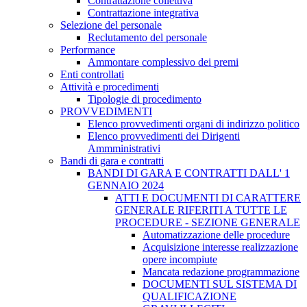
Contrattazione collettiva
Contrattazione integrativa
Selezione del personale
Reclutamento del personale
Performance
Ammontare complessivo dei premi
Enti controllati
Attività e procedimenti
Tipologie di procedimento
PROVVEDIMENTI
Elenco provvedimenti organi di indirizzo politico
Elenco provvedimenti dei Dirigenti
Ammministrativi
Bandi di gara e contratti
BANDI DI GARA E CONTRATTI DALL' 1
GENNAIO 2024
ATTI E DOCUMENTI DI CARATTERE
GENERALE RIFERITI A TUTTE LE
PROCEDURE - SEZIONE GENERALE
Automatizzazione delle procedure
Acquisizione interesse realizzazione
opere incompiute
Mancata redazione programmazione
DOCUMENTI SUL SISTEMA DI
QUALIFICAZIONE