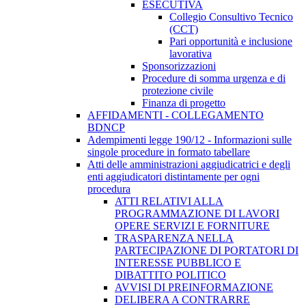
ESECUTIVA
Collegio Consultivo Tecnico
(CCT)
Pari opportunità e inclusione
lavorativa
Sponsorizzazioni
Procedure di somma urgenza e di
protezione civile
Finanza di progetto
AFFIDAMENTI - COLLEGAMENTO
BDNCP
Adempimenti legge 190/12 - Informazioni sulle
singole procedure in formato tabellare
Atti delle amministrazioni aggiudicatrici e degli
enti aggiudicatori distintamente per ogni
procedura
ATTI RELATIVI ALLA
PROGRAMMAZIONE DI LAVORI
OPERE SERVIZI E FORNITURE
TRASPARENZA NELLA
PARTECIPAZIONE DI PORTATORI DI
INTERESSE PUBBLICO E
DIBATTITO POLITICO
AVVISI DI PREINFORMAZIONE
DELIBERA A CONTRARRE