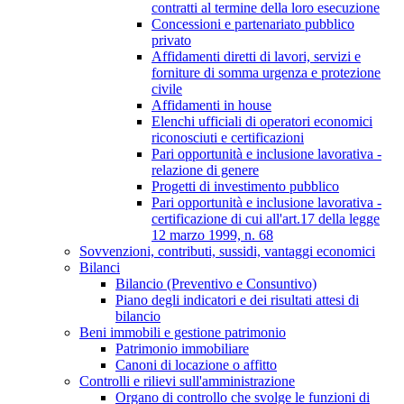
contratti al termine della loro esecuzione
Concessioni e partenariato pubblico
privato
Affidamenti diretti di lavori, servizi e
forniture di somma urgenza e protezione
civile
Affidamenti in house
Elenchi ufficiali di operatori economici
riconosciuti e certificazioni
Pari opportunità e inclusione lavorativa -
relazione di genere
Progetti di investimento pubblico
Pari opportunità e inclusione lavorativa -
certificazione di cui all'art.17 della legge
12 marzo 1999, n. 68
Sovvenzioni, contributi, sussidi, vantaggi economici
Bilanci
Bilancio (Preventivo e Consuntivo)
Piano degli indicatori e dei risultati attesi di
bilancio
Beni immobili e gestione patrimonio
Patrimonio immobiliare
Canoni di locazione o affitto
Controlli e rilievi sull'amministrazione
Organo di controllo che svolge le funzioni di