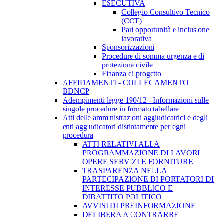
ESECUTIVA
Collegio Consultivo Tecnico
(CCT)
Pari opportunità e inclusione
lavorativa
Sponsorizzazioni
Procedure di somma urgenza e di
protezione civile
Finanza di progetto
AFFIDAMENTI - COLLEGAMENTO
BDNCP
Adempimenti legge 190/12 - Informazioni sulle
singole procedure in formato tabellare
Atti delle amministrazioni aggiudicatrici e degli
enti aggiudicatori distintamente per ogni
procedura
ATTI RELATIVI ALLA
PROGRAMMAZIONE DI LAVORI
OPERE SERVIZI E FORNITURE
TRASPARENZA NELLA
PARTECIPAZIONE DI PORTATORI DI
INTERESSE PUBBLICO E
DIBATTITO POLITICO
AVVISI DI PREINFORMAZIONE
DELIBERA A CONTRARRE