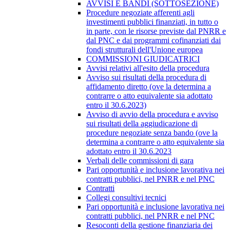
AVVISI E BANDI (SOTTOSEZIONE)
Procedure negoziate afferenti agli
investimenti pubblici finanziati, in tutto o
in parte, con le risorse previste dal PNRR e
dal PNC e dai programmi cofinanziati dai
fondi strutturali dell'Unione europea
COMMISSIONI GIUDICATRICI
Avvisi relativi all'esito della procedura
Avviso sui risultati della procedura di
affidamento diretto (ove la determina a
contrarre o atto equivalente sia adottato
entro il 30.6.2023)
Avviso di avvio della procedura e avviso
sui risultati della aggiudicazione di
procedure negoziate senza bando (ove la
determina a contrarre o atto equivalente sia
adottato entro il 30.6.2023
Verbali delle commissioni di gara
Pari opportunità e inclusione lavorativa nei
contratti pubblici, nel PNRR e nel PNC
Contratti
Collegi consultivi tecnici
Pari opportunità e inclusione lavorativa nei
contratti pubblici, nel PNRR e nel PNC
Resoconti della gestione finanziaria dei