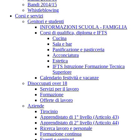
Bandi 2014/15
Whistleblowing
Corsi e servizi
Genitori e studenti
INFORMAZIONI SCUOLA - FAMIGLIA
Corsi di qualifica, diploma e IFTS
Cucina
Sala e bar
Panificazione e pasticceria
Acconciatura
Estetica
IFTS Istruzione Formazione Tecnica
Superiore
Calendario festività e vacanze
Disoccupati over 18
Servizi per il lavoro
Formazione
Offerte di lavoro
Aziende
Tirocinio
Apprendistato di 1° livello (Articolo 43)
Apprendistato di 2° livello (Articolo 44)
Ricerca lavoro e personale
Formazione continua
Eventi e seminari