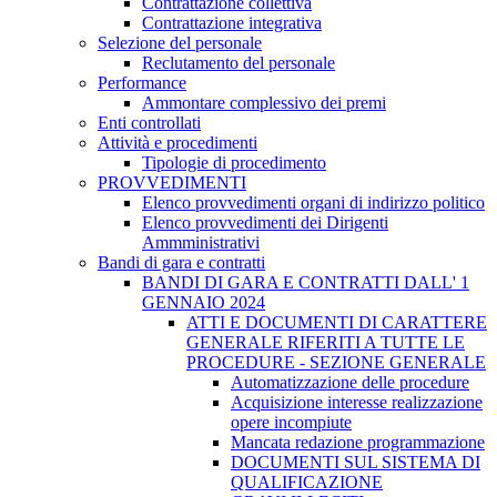
Contrattazione collettiva
Contrattazione integrativa
Selezione del personale
Reclutamento del personale
Performance
Ammontare complessivo dei premi
Enti controllati
Attività e procedimenti
Tipologie di procedimento
PROVVEDIMENTI
Elenco provvedimenti organi di indirizzo politico
Elenco provvedimenti dei Dirigenti
Ammministrativi
Bandi di gara e contratti
BANDI DI GARA E CONTRATTI DALL' 1
GENNAIO 2024
ATTI E DOCUMENTI DI CARATTERE
GENERALE RIFERITI A TUTTE LE
PROCEDURE - SEZIONE GENERALE
Automatizzazione delle procedure
Acquisizione interesse realizzazione
opere incompiute
Mancata redazione programmazione
DOCUMENTI SUL SISTEMA DI
QUALIFICAZIONE