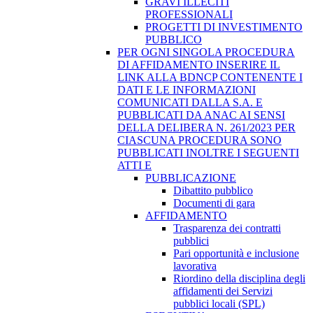
GRAVI ILLECITI
PROFESSIONALI
PROGETTI DI INVESTIMENTO
PUBBLICO
PER OGNI SINGOLA PROCEDURA
DI AFFIDAMENTO INSERIRE IL
LINK ALLA BDNCP CONTENENTE I
DATI E LE INFORMAZIONI
COMUNICATI DALLA S.A. E
PUBBLICATI DA ANAC AI SENSI
DELLA DELIBERA N. 261/2023 PER
CIASCUNA PROCEDURA SONO
PUBBLICATI INOLTRE I SEGUENTI
ATTI E
PUBBLICAZIONE
Dibattito pubblico
Documenti di gara
AFFIDAMENTO
Trasparenza dei contratti
pubblici
Pari opportunità e inclusione
lavorativa
Riordino della disciplina degli
affidamenti dei Servizi
pubblici locali (SPL)