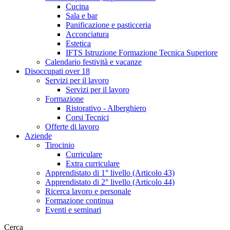
Cucina
Sala e bar
Panificazione e pasticceria
Acconciatura
Estetica
IFTS Istruzione Formazione Tecnica Superiore
Calendario festività e vacanze
Disoccupati over 18
Servizi per il lavoro
Servizi per il lavoro
Formazione
Ristorativo - Alberghiero
Corsi Tecnici
Offerte di lavoro
Aziende
Tirocinio
Curriculare
Extra curriculare
Apprendistato di 1° livello (Articolo 43)
Apprendistato di 2° livello (Articolo 44)
Ricerca lavoro e personale
Formazione continua
Eventi e seminari
Cerca