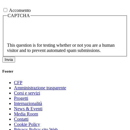
Acconsento
CAPTCHA
This question is for testing whether or not you are a human
visitor and to prevent automated spam submissions.
Footer
CFP
Amministrazione trasparente
Corsi e servizi
Progetti
Internazionalità
News & Eventi
Media Room
Contatti
Cookie Policy
Privacy Policy sito Web