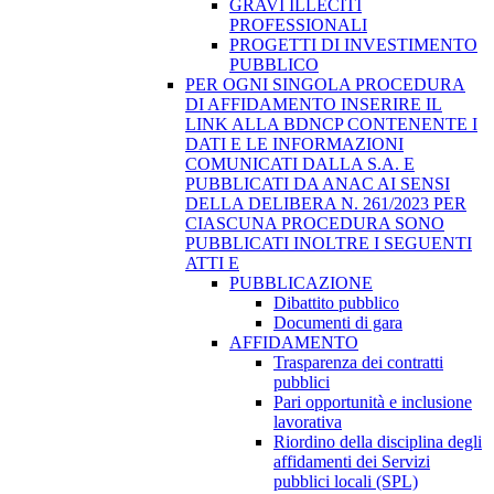
GRAVI ILLECITI
PROFESSIONALI
PROGETTI DI INVESTIMENTO
PUBBLICO
PER OGNI SINGOLA PROCEDURA
DI AFFIDAMENTO INSERIRE IL
LINK ALLA BDNCP CONTENENTE I
DATI E LE INFORMAZIONI
COMUNICATI DALLA S.A. E
PUBBLICATI DA ANAC AI SENSI
DELLA DELIBERA N. 261/2023 PER
CIASCUNA PROCEDURA SONO
PUBBLICATI INOLTRE I SEGUENTI
ATTI E
PUBBLICAZIONE
Dibattito pubblico
Documenti di gara
AFFIDAMENTO
Trasparenza dei contratti
pubblici
Pari opportunità e inclusione
lavorativa
Riordino della disciplina degli
affidamenti dei Servizi
pubblici locali (SPL)