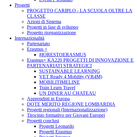
Progetti
PROGETTO CARIPLO - LA SCUOLA OLTRE LA
CLASSE
Azioni di Sistema
Progetti in fase di sviluppo
Progetto riorganizzazione
Internazionalità
Partenariato
Erasmus +
#IORESTOERASMUS
Erasmus+ KA220 PROGETTI DI INNOVAZIONE E
PARTENARIATI STRATEGICI
SUSTAINABLE LEARNING
VET Ready 4 Mobility (VR4M)
MOBILITIMELINE
Train Learn Travel
UN DINER AU CHATEAU
Apprendisti in Europa
DOTE MERITO REGIONE LOMBARDIA
Progetti regionali (Internazionalizzazione)
Tirocinio formativo per Giovani Europei
Progetti conclusi
Progetti Leonardo
Progetti Erasmus