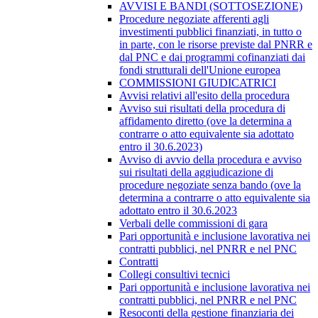
AVVISI E BANDI (SOTTOSEZIONE)
Procedure negoziate afferenti agli
investimenti pubblici finanziati, in tutto o
in parte, con le risorse previste dal PNRR e
dal PNC e dai programmi cofinanziati dai
fondi strutturali dell'Unione europea
COMMISSIONI GIUDICATRICI
Avvisi relativi all'esito della procedura
Avviso sui risultati della procedura di
affidamento diretto (ove la determina a
contrarre o atto equivalente sia adottato
entro il 30.6.2023)
Avviso di avvio della procedura e avviso
sui risultati della aggiudicazione di
procedure negoziate senza bando (ove la
determina a contrarre o atto equivalente sia
adottato entro il 30.6.2023
Verbali delle commissioni di gara
Pari opportunità e inclusione lavorativa nei
contratti pubblici, nel PNRR e nel PNC
Contratti
Collegi consultivi tecnici
Pari opportunità e inclusione lavorativa nei
contratti pubblici, nel PNRR e nel PNC
Resoconti della gestione finanziaria dei