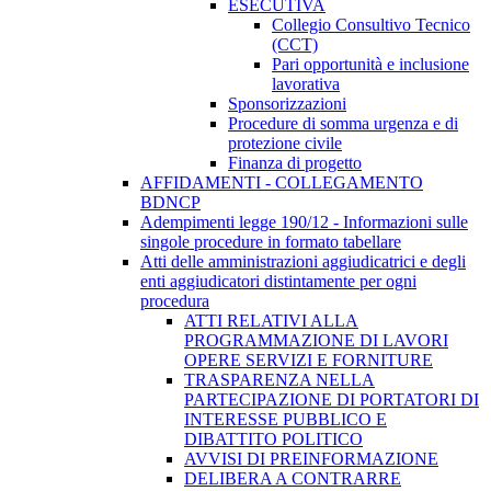
ESECUTIVA
Collegio Consultivo Tecnico
(CCT)
Pari opportunità e inclusione
lavorativa
Sponsorizzazioni
Procedure di somma urgenza e di
protezione civile
Finanza di progetto
AFFIDAMENTI - COLLEGAMENTO
BDNCP
Adempimenti legge 190/12 - Informazioni sulle
singole procedure in formato tabellare
Atti delle amministrazioni aggiudicatrici e degli
enti aggiudicatori distintamente per ogni
procedura
ATTI RELATIVI ALLA
PROGRAMMAZIONE DI LAVORI
OPERE SERVIZI E FORNITURE
TRASPARENZA NELLA
PARTECIPAZIONE DI PORTATORI DI
INTERESSE PUBBLICO E
DIBATTITO POLITICO
AVVISI DI PREINFORMAZIONE
DELIBERA A CONTRARRE