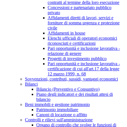
contratti al termine della loro esecuzione
Concessioni e partenariato pubblico
privato
Affidamenti diretti di lavori, servizi e
forniture di somma urgenza e protezione
civile
Affidamenti in house
Elenchi ufficiali di operatori economici
riconosciuti e certificazioni
Pari opportunità e inclusione lavorativa -
relazione di genere
Progetti di investimento pubblico
Pari opportunità e inclusione lavorativa -
certificazione di cui all'art.17 della legge
12 marzo 1999, n. 68
Sovvenzioni, contributi, sussidi, vantaggi economici
Bilanci
Bilancio (Preventivo e Consuntivo)
Piano degli indicatori e dei risultati attesi di
bilancio
Beni immobili e gestione patrimonio
Patrimonio immobiliare
Canoni di locazione o affitto
Controlli e rilievi sull'amministrazione
Organo di controllo che svolge le funzioni di