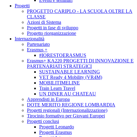
Eventi e seminari
Progetti
PROGETTO CARIPLO - LA SCUOLA OLTRE LA
CLASSE
Azioni di Sistema
Progetti in fase di sviluppo
Progetto riorganizzazione
Internazionalità
Partenariato
Erasmus +
#IORESTOERASMUS
Erasmus+ KA220 PROGETTI DI INNOVAZIONE E
PARTENARIATI STRATEGICI
SUSTAINABLE LEARNING
VET Ready 4 Mobility (VR4M)
MOBILITIMELINE
Train Learn Travel
UN DINER AU CHATEAU
Apprendisti in Europa
DOTE MERITO REGIONE LOMBARDIA
Progetti regionali (Internazionalizzazione)
Tirocinio formativo per Giovani Europei
Progetti conclusi
Progetti Leonardo
Progetti Erasmus