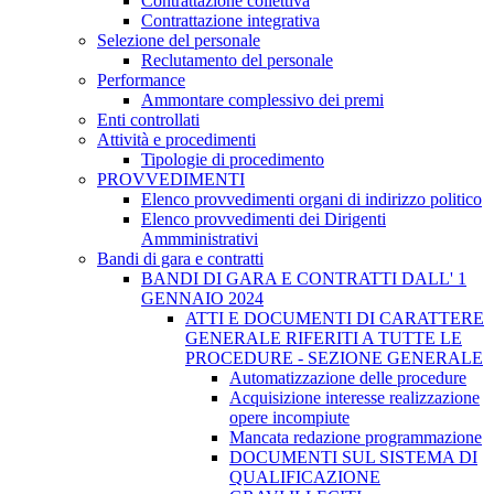
Contrattazione collettiva
Contrattazione integrativa
Selezione del personale
Reclutamento del personale
Performance
Ammontare complessivo dei premi
Enti controllati
Attività e procedimenti
Tipologie di procedimento
PROVVEDIMENTI
Elenco provvedimenti organi di indirizzo politico
Elenco provvedimenti dei Dirigenti
Ammministrativi
Bandi di gara e contratti
BANDI DI GARA E CONTRATTI DALL' 1
GENNAIO 2024
ATTI E DOCUMENTI DI CARATTERE
GENERALE RIFERITI A TUTTE LE
PROCEDURE - SEZIONE GENERALE
Automatizzazione delle procedure
Acquisizione interesse realizzazione
opere incompiute
Mancata redazione programmazione
DOCUMENTI SUL SISTEMA DI
QUALIFICAZIONE