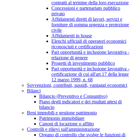
contratti al termine della loro esecuzione
Concessioni e partenariato pubblico
privato
Affidamenti diretti di lavori, servizi e
forniture di somma urgenza e protezione
civile
Affidamenti in house
Elenchi ufficiali di operatori economici
riconosciuti e certificazioni
Pari opportunità e inclusione lavorativa -
relazione di genere
Progetti di investimento pubblico
Pari opportunità e inclusione lavorativa -
certificazione di cui all'art.17 della legge
12 marzo 1999, n. 68
Sovvenzioni, contributi, sussidi, vantaggi economici
Bilanci
Bilancio (Preventivo e Consuntivo)
Piano degli indicatori e dei risultati attesi di
bilancio
Beni immobili e gestione patrimonio
Patrimonio immobiliare
Canoni di locazione o affitto
Controlli e rilievi sull'amministrazione
Organo di controllo che svolge le funzioni di