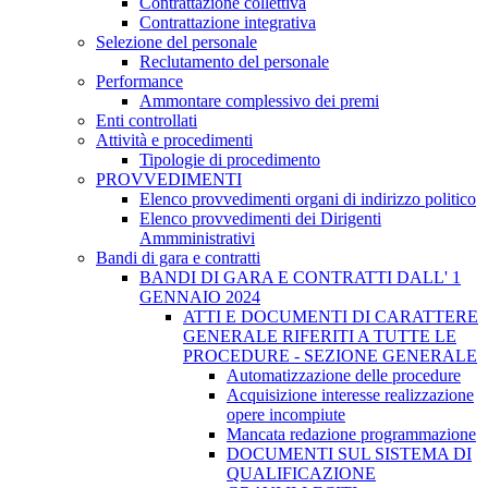
Contrattazione collettiva
Contrattazione integrativa
Selezione del personale
Reclutamento del personale
Performance
Ammontare complessivo dei premi
Enti controllati
Attività e procedimenti
Tipologie di procedimento
PROVVEDIMENTI
Elenco provvedimenti organi di indirizzo politico
Elenco provvedimenti dei Dirigenti
Ammministrativi
Bandi di gara e contratti
BANDI DI GARA E CONTRATTI DALL' 1
GENNAIO 2024
ATTI E DOCUMENTI DI CARATTERE
GENERALE RIFERITI A TUTTE LE
PROCEDURE - SEZIONE GENERALE
Automatizzazione delle procedure
Acquisizione interesse realizzazione
opere incompiute
Mancata redazione programmazione
DOCUMENTI SUL SISTEMA DI
QUALIFICAZIONE