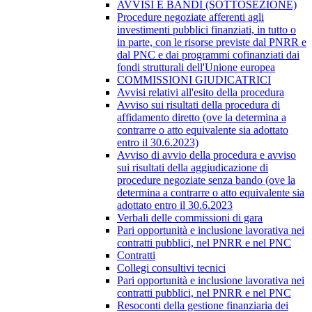
AVVISI E BANDI (SOTTOSEZIONE)
Procedure negoziate afferenti agli
investimenti pubblici finanziati, in tutto o
in parte, con le risorse previste dal PNRR e
dal PNC e dai programmi cofinanziati dai
fondi strutturali dell'Unione europea
COMMISSIONI GIUDICATRICI
Avvisi relativi all'esito della procedura
Avviso sui risultati della procedura di
affidamento diretto (ove la determina a
contrarre o atto equivalente sia adottato
entro il 30.6.2023)
Avviso di avvio della procedura e avviso
sui risultati della aggiudicazione di
procedure negoziate senza bando (ove la
determina a contrarre o atto equivalente sia
adottato entro il 30.6.2023
Verbali delle commissioni di gara
Pari opportunità e inclusione lavorativa nei
contratti pubblici, nel PNRR e nel PNC
Contratti
Collegi consultivi tecnici
Pari opportunità e inclusione lavorativa nei
contratti pubblici, nel PNRR e nel PNC
Resoconti della gestione finanziaria dei