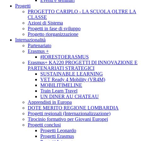
Eventi e seminari
Progetti
PROGETTO CARIPLO - LA SCUOLA OLTRE LA
CLASSE
Azioni di Sistema
Progetti in fase di sviluppo
Progetto riorganizzazione
Internazionalità
Partenariato
Erasmus +
#IORESTOERASMUS
Erasmus+ KA220 PROGETTI DI INNOVAZIONE E
PARTENARIATI STRATEGICI
SUSTAINABLE LEARNING
VET Ready 4 Mobility (VR4M)
MOBILITIMELINE
Train Learn Travel
UN DINER AU CHATEAU
Apprendisti in Europa
DOTE MERITO REGIONE LOMBARDIA
Progetti regionali (Internazionalizzazione)
Tirocinio formativo per Giovani Europei
Progetti conclusi
Progetti Leonardo
Progetti Erasmus