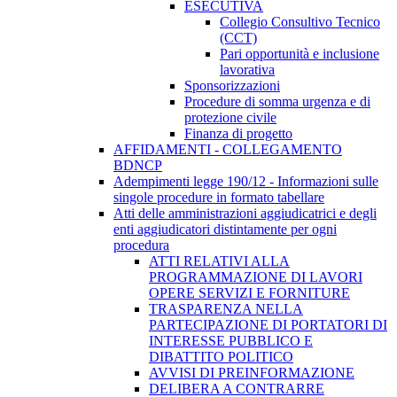
ESECUTIVA
Collegio Consultivo Tecnico
(CCT)
Pari opportunità e inclusione
lavorativa
Sponsorizzazioni
Procedure di somma urgenza e di
protezione civile
Finanza di progetto
AFFIDAMENTI - COLLEGAMENTO
BDNCP
Adempimenti legge 190/12 - Informazioni sulle
singole procedure in formato tabellare
Atti delle amministrazioni aggiudicatrici e degli
enti aggiudicatori distintamente per ogni
procedura
ATTI RELATIVI ALLA
PROGRAMMAZIONE DI LAVORI
OPERE SERVIZI E FORNITURE
TRASPARENZA NELLA
PARTECIPAZIONE DI PORTATORI DI
INTERESSE PUBBLICO E
DIBATTITO POLITICO
AVVISI DI PREINFORMAZIONE
DELIBERA A CONTRARRE