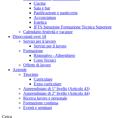
Cucina
Sala e bar
Panificazione e pasticceria
Acconciatura
Estetica
IFTS Istruzione Formazione Tecnica Superiore
Calendario festività e vacanze
Disoccupati over 18
Servizi per il lavoro
Servizi per il lavoro
Formazione
Ristorativo - Alberghiero
Corsi Tecnici
Offerte di lavoro
Aziende
Tirocinio
Curriculare
Extra curriculare
Apprendistato di 1° livello (Articolo 43)
Apprendistato di 2° livello (Articolo 44)
Ricerca lavoro e personale
Formazione continua
Eventi e seminari
Cerca