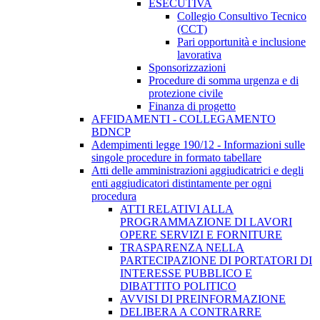
ESECUTIVA
Collegio Consultivo Tecnico
(CCT)
Pari opportunità e inclusione
lavorativa
Sponsorizzazioni
Procedure di somma urgenza e di
protezione civile
Finanza di progetto
AFFIDAMENTI - COLLEGAMENTO
BDNCP
Adempimenti legge 190/12 - Informazioni sulle
singole procedure in formato tabellare
Atti delle amministrazioni aggiudicatrici e degli
enti aggiudicatori distintamente per ogni
procedura
ATTI RELATIVI ALLA
PROGRAMMAZIONE DI LAVORI
OPERE SERVIZI E FORNITURE
TRASPARENZA NELLA
PARTECIPAZIONE DI PORTATORI DI
INTERESSE PUBBLICO E
DIBATTITO POLITICO
AVVISI DI PREINFORMAZIONE
DELIBERA A CONTRARRE