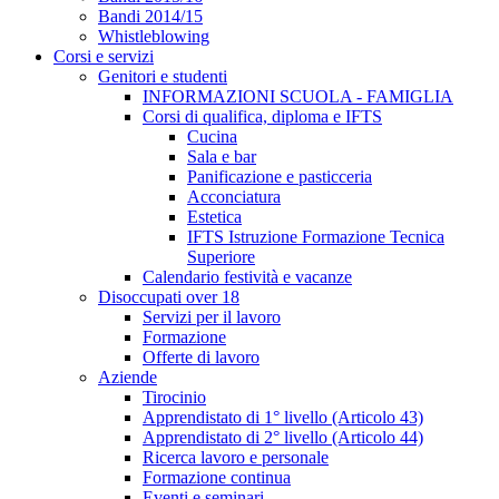
Bandi 2014/15
Whistleblowing
Corsi e servizi
Genitori e studenti
INFORMAZIONI SCUOLA - FAMIGLIA
Corsi di qualifica, diploma e IFTS
Cucina
Sala e bar
Panificazione e pasticceria
Acconciatura
Estetica
IFTS Istruzione Formazione Tecnica
Superiore
Calendario festività e vacanze
Disoccupati over 18
Servizi per il lavoro
Formazione
Offerte di lavoro
Aziende
Tirocinio
Apprendistato di 1° livello (Articolo 43)
Apprendistato di 2° livello (Articolo 44)
Ricerca lavoro e personale
Formazione continua
Eventi e seminari