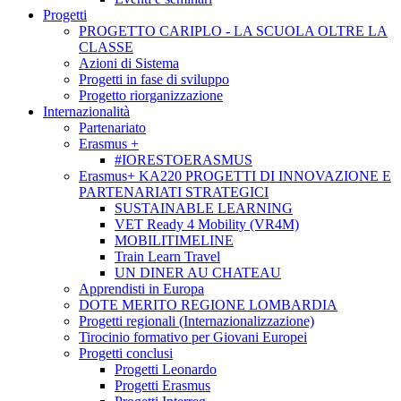
Progetti
PROGETTO CARIPLO - LA SCUOLA OLTRE LA
CLASSE
Azioni di Sistema
Progetti in fase di sviluppo
Progetto riorganizzazione
Internazionalità
Partenariato
Erasmus +
#IORESTOERASMUS
Erasmus+ KA220 PROGETTI DI INNOVAZIONE E
PARTENARIATI STRATEGICI
SUSTAINABLE LEARNING
VET Ready 4 Mobility (VR4M)
MOBILITIMELINE
Train Learn Travel
UN DINER AU CHATEAU
Apprendisti in Europa
DOTE MERITO REGIONE LOMBARDIA
Progetti regionali (Internazionalizzazione)
Tirocinio formativo per Giovani Europei
Progetti conclusi
Progetti Leonardo
Progetti Erasmus