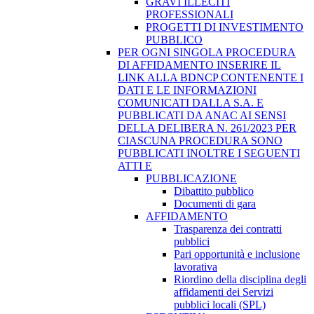
GRAVI ILLECITI
PROFESSIONALI
PROGETTI DI INVESTIMENTO
PUBBLICO
PER OGNI SINGOLA PROCEDURA
DI AFFIDAMENTO INSERIRE IL
LINK ALLA BDNCP CONTENENTE I
DATI E LE INFORMAZIONI
COMUNICATI DALLA S.A. E
PUBBLICATI DA ANAC AI SENSI
DELLA DELIBERA N. 261/2023 PER
CIASCUNA PROCEDURA SONO
PUBBLICATI INOLTRE I SEGUENTI
ATTI E
PUBBLICAZIONE
Dibattito pubblico
Documenti di gara
AFFIDAMENTO
Trasparenza dei contratti
pubblici
Pari opportunità e inclusione
lavorativa
Riordino della disciplina degli
affidamenti dei Servizi
pubblici locali (SPL)