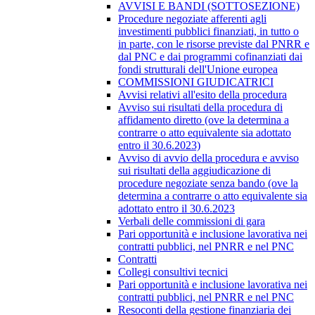
AVVISI E BANDI (SOTTOSEZIONE)
Procedure negoziate afferenti agli
investimenti pubblici finanziati, in tutto o
in parte, con le risorse previste dal PNRR e
dal PNC e dai programmi cofinanziati dai
fondi strutturali dell'Unione europea
COMMISSIONI GIUDICATRICI
Avvisi relativi all'esito della procedura
Avviso sui risultati della procedura di
affidamento diretto (ove la determina a
contrarre o atto equivalente sia adottato
entro il 30.6.2023)
Avviso di avvio della procedura e avviso
sui risultati della aggiudicazione di
procedure negoziate senza bando (ove la
determina a contrarre o atto equivalente sia
adottato entro il 30.6.2023
Verbali delle commissioni di gara
Pari opportunità e inclusione lavorativa nei
contratti pubblici, nel PNRR e nel PNC
Contratti
Collegi consultivi tecnici
Pari opportunità e inclusione lavorativa nei
contratti pubblici, nel PNRR e nel PNC
Resoconti della gestione finanziaria dei