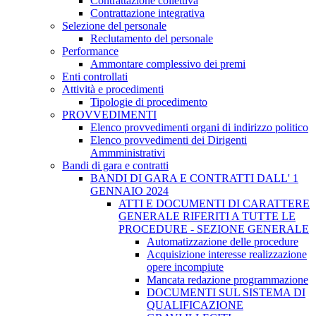
Contrattazione collettiva
Contrattazione integrativa
Selezione del personale
Reclutamento del personale
Performance
Ammontare complessivo dei premi
Enti controllati
Attività e procedimenti
Tipologie di procedimento
PROVVEDIMENTI
Elenco provvedimenti organi di indirizzo politico
Elenco provvedimenti dei Dirigenti
Ammministrativi
Bandi di gara e contratti
BANDI DI GARA E CONTRATTI DALL' 1
GENNAIO 2024
ATTI E DOCUMENTI DI CARATTERE
GENERALE RIFERITI A TUTTE LE
PROCEDURE - SEZIONE GENERALE
Automatizzazione delle procedure
Acquisizione interesse realizzazione
opere incompiute
Mancata redazione programmazione
DOCUMENTI SUL SISTEMA DI
QUALIFICAZIONE