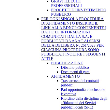
GRAVI ILLECITI
PROFESSIONALI
PROGETTI DI INVESTIMENTO
PUBBLICO
PER OGNI SINGOLA PROCEDURA
DI AFFIDAMENTO INSERIRE IL
LINK ALLA BDNCP CONTENENTE I
DATI E LE INFORMAZIONI
COMUNICATI DALLA S.A. E
PUBBLICATI DA ANAC AI SENSI
DELLA DELIBERA N. 261/2023 PER
CIASCUNA PROCEDURA SONO
PUBBLICATI INOLTRE I SEGUENTI
ATTI E
PUBBLICAZIONE
Dibattito pubblico
Documenti di gara
AFFIDAMENTO
Trasparenza dei contratti
pubblici
Pari opportunità e inclusione
lavorativa
Riordino della disciplina degli
affidamenti dei Servizi
pubblici locali (SPL)