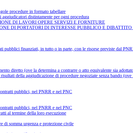
gole procedure in formato tabellare
ti aggiudicatori distintamente per ogni procedura
ONE DI LAVORI OPERE SERVIZI E FORNITURE
NE DI PORTATORI DI INTERESSE PUBBLICO E DIBATTITO
ti pubblici finanziati, in tutto o in parte, con le risorse previste dal P
mento diretto (ove la determina a contrarre o atto equivalente sia adottat
risultati della aggiudicazione di procedure negoziate senza bando (ove la
 contratti pubblici, nel PNRR e nel PNC
 contratti pubblici, nel PNRR e nel PNC
atti al termine della loro esecuzione
ture di somma urgenza e protezione civile