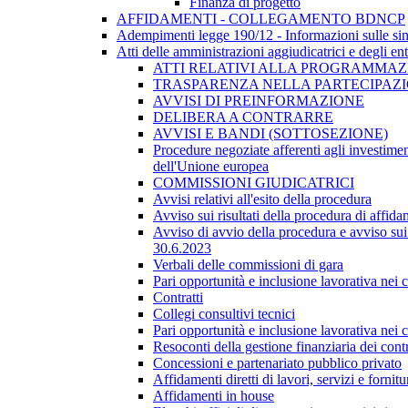
Finanza di progetto
AFFIDAMENTI - COLLEGAMENTO BDNCP
Adempimenti legge 190/12 - Informazioni sulle sin
Atti delle amministrazioni aggiudicatrici e degli en
ATTI RELATIVI ALLA PROGRAMMAZI
TRASPARENZA NELLA PARTECIPAZIO
AVVISI DI PREINFORMAZIONE
DELIBERA A CONTRARRE
AVVISI E BANDI (SOTTOSEZIONE)
Procedure negoziate afferenti agli investimen
dell'Unione europea
COMMISSIONI GIUDICATRICI
Avvisi relativi all'esito della procedura
Avviso sui risultati della procedura di affida
Avviso di avvio della procedura e avviso sui 
30.6.2023
Verbali delle commissioni di gara
Pari opportunità e inclusione lavorativa nei
Contratti
Collegi consultivi tecnici
Pari opportunità e inclusione lavorativa nei
Resoconti della gestione finanziaria dei contr
Concessioni e partenariato pubblico privato
Affidamenti diretti di lavori, servizi e forni
Affidamenti in house