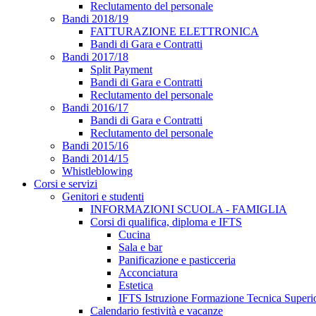
Reclutamento del personale
Bandi 2018/19
FATTURAZIONE ELETTRONICA
Bandi di Gara e Contratti
Bandi 2017/18
Split Payment
Bandi di Gara e Contratti
Reclutamento del personale
Bandi 2016/17
Bandi di Gara e Contratti
Reclutamento del personale
Bandi 2015/16
Bandi 2014/15
Whistleblowing
Corsi e servizi
Genitori e studenti
INFORMAZIONI SCUOLA - FAMIGLIA
Corsi di qualifica, diploma e IFTS
Cucina
Sala e bar
Panificazione e pasticceria
Acconciatura
Estetica
IFTS Istruzione Formazione Tecnica Superi
Calendario festività e vacanze