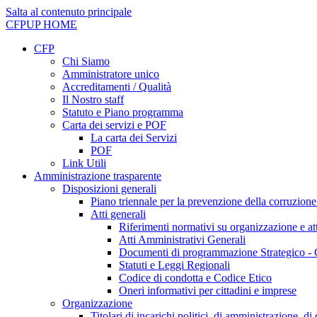
Salta al contenuto principale
CFPUP
HOME
CFP
Chi Siamo
Amministratore unico
Accreditamenti / Qualità
Il Nostro staff
Statuto e Piano programma
Carta dei servizi e POF
La carta dei Servizi
POF
Link Utili
Amministrazione trasparente
Disposizioni generali
Piano triennale per la prevenzione della corruzione
Atti generali
Riferimenti normativi su organizzazione e att
Atti Amministrativi Generali
Documenti di programmazione Strategico - 
Statuti e Leggi Regionali
Codice di condotta e Codice Etico
Oneri informativi per cittadini e imprese
Organizzazione
Titolari di incarichi politici, di amministrazione, d