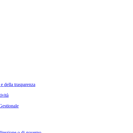
 e della trasparenza
ività
Gestionale
i direzione o di governo