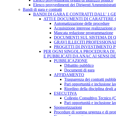
Elenco provvedimenti organi di indirizzo politico
Elenco provvedimenti dei Dirigenti Ammministrati
Bandi di gara e contratti
BANDI DI GARA E CONTRATTI DALL' 1 G
ATTI E DOCUMENTI DI CARATTERE 
Automatizzazione delle procedure
Acquisizione interesse realizzazione 
Mancata redazione programmazione
DOCUMENTI SUL SISTEMA DI 
GRAVI ILLECITI PROFESSIONA
PROGETTI DI INVESTIMENTO 
PER OGNI SINGOLA PROCEDURA DI 
E PUBBLICATI DA ANAC AI SENSI D
PUBBLICAZIONE
Dibattito pubblico
Documenti di gara
AFFIDAMENTO
Trasparenza dei contratti pubbli
Pari opportunità e inclusione la
Riordino della disciplina degli 
ESECUTIVA
Collegio Consultivo Tecnico (
Pari opportunità e inclusione la
Sponsorizzazioni
Procedure di somma urgenza e di prot