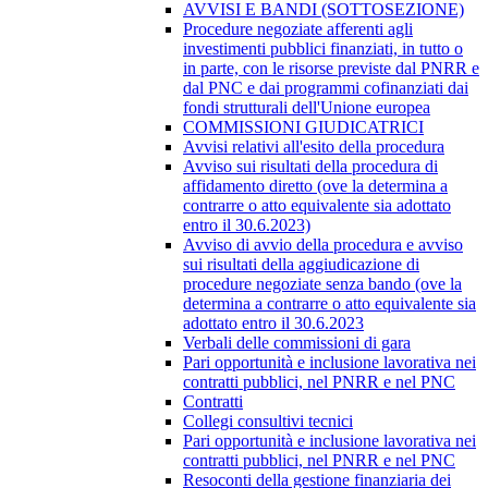
AVVISI E BANDI (SOTTOSEZIONE)
Procedure negoziate afferenti agli
investimenti pubblici finanziati, in tutto o
in parte, con le risorse previste dal PNRR e
dal PNC e dai programmi cofinanziati dai
fondi strutturali dell'Unione europea
COMMISSIONI GIUDICATRICI
Avvisi relativi all'esito della procedura
Avviso sui risultati della procedura di
affidamento diretto (ove la determina a
contrarre o atto equivalente sia adottato
entro il 30.6.2023)
Avviso di avvio della procedura e avviso
sui risultati della aggiudicazione di
procedure negoziate senza bando (ove la
determina a contrarre o atto equivalente sia
adottato entro il 30.6.2023
Verbali delle commissioni di gara
Pari opportunità e inclusione lavorativa nei
contratti pubblici, nel PNRR e nel PNC
Contratti
Collegi consultivi tecnici
Pari opportunità e inclusione lavorativa nei
contratti pubblici, nel PNRR e nel PNC
Resoconti della gestione finanziaria dei