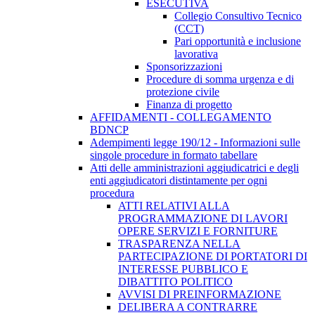
ESECUTIVA
Collegio Consultivo Tecnico
(CCT)
Pari opportunità e inclusione
lavorativa
Sponsorizzazioni
Procedure di somma urgenza e di
protezione civile
Finanza di progetto
AFFIDAMENTI - COLLEGAMENTO
BDNCP
Adempimenti legge 190/12 - Informazioni sulle
singole procedure in formato tabellare
Atti delle amministrazioni aggiudicatrici e degli
enti aggiudicatori distintamente per ogni
procedura
ATTI RELATIVI ALLA
PROGRAMMAZIONE DI LAVORI
OPERE SERVIZI E FORNITURE
TRASPARENZA NELLA
PARTECIPAZIONE DI PORTATORI DI
INTERESSE PUBBLICO E
DIBATTITO POLITICO
AVVISI DI PREINFORMAZIONE
DELIBERA A CONTRARRE