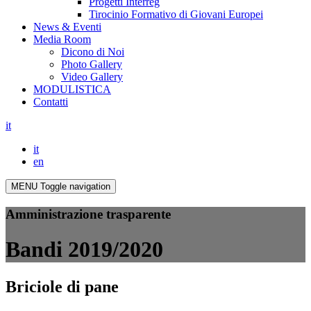
Progetti Interreg
Tirocinio Formativo di Giovani Europei
News & Eventi
Media Room
Dicono di Noi
Photo Gallery
Video Gallery
MODULISTICA
Contatti
it
it
en
MENU
Toggle navigation
Amministrazione trasparente
Bandi 2019/2020
Briciole di pane