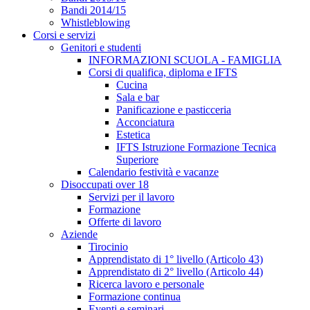
Bandi 2014/15
Whistleblowing
Corsi e servizi
Genitori e studenti
INFORMAZIONI SCUOLA - FAMIGLIA
Corsi di qualifica, diploma e IFTS
Cucina
Sala e bar
Panificazione e pasticceria
Acconciatura
Estetica
IFTS Istruzione Formazione Tecnica
Superiore
Calendario festività e vacanze
Disoccupati over 18
Servizi per il lavoro
Formazione
Offerte di lavoro
Aziende
Tirocinio
Apprendistato di 1° livello (Articolo 43)
Apprendistato di 2° livello (Articolo 44)
Ricerca lavoro e personale
Formazione continua
Eventi e seminari