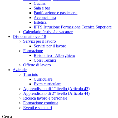
Cucina
Sala e bar
Panificazione e pasticceria
Acconciatura
Estetica
IFTS Istruzione Formazione Tecnica Superiore
Calendario festività e vacanze
Disoccupati over 18
Servizi per il lavoro
Servizi per il lavoro
Formazione
Ristorativo - Alberghiero
Corsi Tecnici
Offerte di lavoro
Aziende
Tirocinio
Curriculare
Extra curriculare
Apprendistato di 1° livello (Articolo 43)
Apprendistato di 2° livello (Articolo 44)
Ricerca lavoro e personale
Formazione continua
Eventi e seminari
Cerca