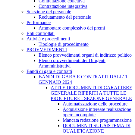
Contrattazione collettiva
Contrattazione integrativa
Selezione del personale
Reclutamento del personale
Performance
Ammontare complessivo dei premi
Enti controllati
Attività e procedimenti
Tipologie di procedimento
PROVVEDIMENTI
Elenco provvedimenti organi di indirizzo politico
Elenco provvedimenti dei Dirigenti
Ammministrativi
Bandi di gara e contratti
BANDI DI GARA E CONTRATTI DALL' 1
GENNAIO 2024
ATTI E DOCUMENTI DI CARATTERE
GENERALE RIFERITI A TUTTE LE
PROCEDURE - SEZIONE GENERALE
Automatizzazione delle procedure
Acquisizione interesse realizzazione
opere incompiute
Mancata redazione programmazione
DOCUMENTI SUL SISTEMA DI
QUALIFICAZIONE