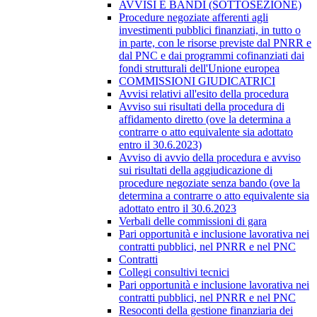
AVVISI E BANDI (SOTTOSEZIONE)
Procedure negoziate afferenti agli
investimenti pubblici finanziati, in tutto o
in parte, con le risorse previste dal PNRR e
dal PNC e dai programmi cofinanziati dai
fondi strutturali dell'Unione europea
COMMISSIONI GIUDICATRICI
Avvisi relativi all'esito della procedura
Avviso sui risultati della procedura di
affidamento diretto (ove la determina a
contrarre o atto equivalente sia adottato
entro il 30.6.2023)
Avviso di avvio della procedura e avviso
sui risultati della aggiudicazione di
procedure negoziate senza bando (ove la
determina a contrarre o atto equivalente sia
adottato entro il 30.6.2023
Verbali delle commissioni di gara
Pari opportunità e inclusione lavorativa nei
contratti pubblici, nel PNRR e nel PNC
Contratti
Collegi consultivi tecnici
Pari opportunità e inclusione lavorativa nei
contratti pubblici, nel PNRR e nel PNC
Resoconti della gestione finanziaria dei