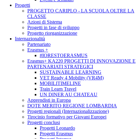
Progetti
PROGETTO CARIPLO - LA SCUOLA OLTRE LA
CLASSE
Azioni di Sistema
Progetti in fase di sviluppo
Progetto riorganizzazione
Internazionalità
Partenariato
Erasmus +
#IORESTOERASMUS
Erasmus+ KA220 PROGETTI DI INNOVAZIONE E
PARTENARIATI STRATEGICI
SUSTAINABLE LEARNING
VET Ready 4 Mobility (VR4M)
MOBILITIMELINE
Train Learn Travel
UN DINER AU CHATEAU
Apprendisti in Europa
DOTE MERITO REGIONE LOMBARDIA
Progetti regionali (Internazionalizzazione)
Tirocinio formativo per Giovani Europei
Progetti conclusi
Progetti Leonardo
Progetti Erasmus