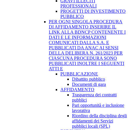
GRAVI ILLECITI
PROFESSIONALI
PROGETTI DI INVESTIMENTO
PUBBLICO
PER OGNI SINGOLA PROCEDURA
DI AFFIDAMENTO INSERIRE IL
LINK ALLA BDNCP CONTENENTE I
DATI E LE INFORMAZIONI
COMUNICATI DALLA S.A. E
PUBBLICATI DA ANAC AI SENSI
DELLA DELIBERA N. 261/2023 PER
CIASCUNA PROCEDURA SONO
PUBBLICATI INOLTRE I SEGUENTI
ATTI E
PUBBLICAZIONE
Dibattito pubblico
Documenti di gara
AFFIDAMENTO
Trasparenza dei contratti
pubblici
Pari opportunità e inclusione
lavorativa
Riordino della disciplina degli
affidamenti dei Servizi
pubblici locali (SPL)