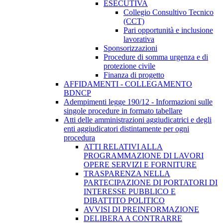
ESECUTIVA
Collegio Consultivo Tecnico
(CCT)
Pari opportunità e inclusione
lavorativa
Sponsorizzazioni
Procedure di somma urgenza e di
protezione civile
Finanza di progetto
AFFIDAMENTI - COLLEGAMENTO
BDNCP
Adempimenti legge 190/12 - Informazioni sulle
singole procedure in formato tabellare
Atti delle amministrazioni aggiudicatrici e degli
enti aggiudicatori distintamente per ogni
procedura
ATTI RELATIVI ALLA
PROGRAMMAZIONE DI LAVORI
OPERE SERVIZI E FORNITURE
TRASPARENZA NELLA
PARTECIPAZIONE DI PORTATORI DI
INTERESSE PUBBLICO E
DIBATTITO POLITICO
AVVISI DI PREINFORMAZIONE
DELIBERA A CONTRARRE