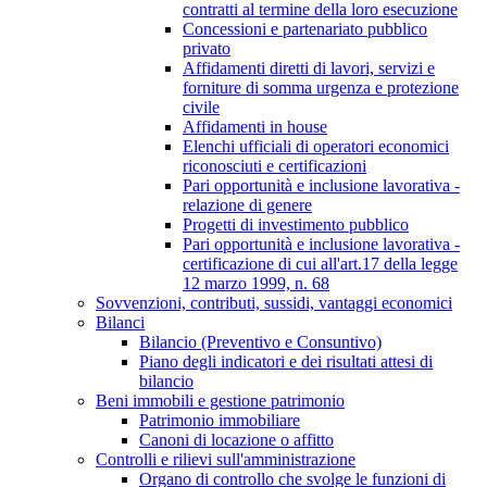
contratti al termine della loro esecuzione
Concessioni e partenariato pubblico
privato
Affidamenti diretti di lavori, servizi e
forniture di somma urgenza e protezione
civile
Affidamenti in house
Elenchi ufficiali di operatori economici
riconosciuti e certificazioni
Pari opportunità e inclusione lavorativa -
relazione di genere
Progetti di investimento pubblico
Pari opportunità e inclusione lavorativa -
certificazione di cui all'art.17 della legge
12 marzo 1999, n. 68
Sovvenzioni, contributi, sussidi, vantaggi economici
Bilanci
Bilancio (Preventivo e Consuntivo)
Piano degli indicatori e dei risultati attesi di
bilancio
Beni immobili e gestione patrimonio
Patrimonio immobiliare
Canoni di locazione o affitto
Controlli e rilievi sull'amministrazione
Organo di controllo che svolge le funzioni di