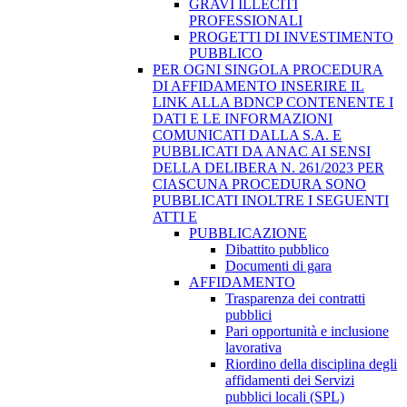
GRAVI ILLECITI
PROFESSIONALI
PROGETTI DI INVESTIMENTO
PUBBLICO
PER OGNI SINGOLA PROCEDURA
DI AFFIDAMENTO INSERIRE IL
LINK ALLA BDNCP CONTENENTE I
DATI E LE INFORMAZIONI
COMUNICATI DALLA S.A. E
PUBBLICATI DA ANAC AI SENSI
DELLA DELIBERA N. 261/2023 PER
CIASCUNA PROCEDURA SONO
PUBBLICATI INOLTRE I SEGUENTI
ATTI E
PUBBLICAZIONE
Dibattito pubblico
Documenti di gara
AFFIDAMENTO
Trasparenza dei contratti
pubblici
Pari opportunità e inclusione
lavorativa
Riordino della disciplina degli
affidamenti dei Servizi
pubblici locali (SPL)