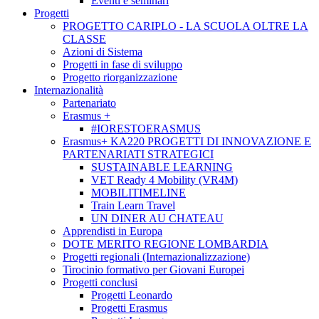
Eventi e seminari
Progetti
PROGETTO CARIPLO - LA SCUOLA OLTRE LA
CLASSE
Azioni di Sistema
Progetti in fase di sviluppo
Progetto riorganizzazione
Internazionalità
Partenariato
Erasmus +
#IORESTOERASMUS
Erasmus+ KA220 PROGETTI DI INNOVAZIONE E
PARTENARIATI STRATEGICI
SUSTAINABLE LEARNING
VET Ready 4 Mobility (VR4M)
MOBILITIMELINE
Train Learn Travel
UN DINER AU CHATEAU
Apprendisti in Europa
DOTE MERITO REGIONE LOMBARDIA
Progetti regionali (Internazionalizzazione)
Tirocinio formativo per Giovani Europei
Progetti conclusi
Progetti Leonardo
Progetti Erasmus