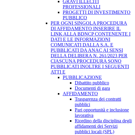
GRAVI ILLECITI
PROFESSIONALI
PROGETTI DI INVESTIMENTO
PUBBLICO
PER OGNI SINGOLA PROCEDURA
DI AFFIDAMENTO INSERIRE IL
LINK ALLA BDNCP CONTENENTE I
DATI E LE INFORMAZIONI
COMUNICATI DALLA S.A. E
PUBBLICATI DA ANAC AI SENSI
DELLA DELIBERA N. 261/2023 PER
CIASCUNA PROCEDURA SONO
PUBBLICATI INOLTRE I SEGUENTI
ATTI E
PUBBLICAZIONE
Dibattito pubblico
Documenti di gara
AFFIDAMENTO
Trasparenza dei contratti
pubblici
Pari opportunità e inclusione
lavorativa
Riordino della disciplina degli
affidamenti dei Servizi
pubblici locali (SPL)