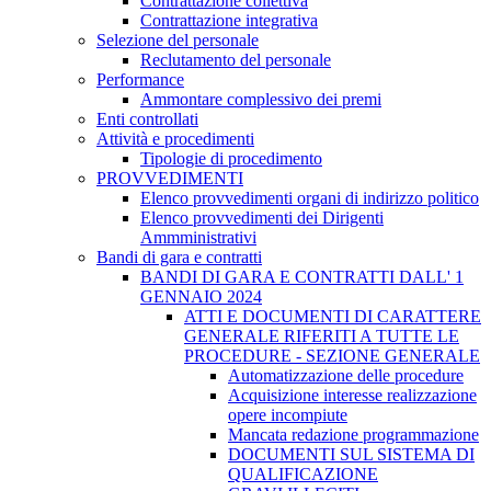
Contrattazione collettiva
Contrattazione integrativa
Selezione del personale
Reclutamento del personale
Performance
Ammontare complessivo dei premi
Enti controllati
Attività e procedimenti
Tipologie di procedimento
PROVVEDIMENTI
Elenco provvedimenti organi di indirizzo politico
Elenco provvedimenti dei Dirigenti
Ammministrativi
Bandi di gara e contratti
BANDI DI GARA E CONTRATTI DALL' 1
GENNAIO 2024
ATTI E DOCUMENTI DI CARATTERE
GENERALE RIFERITI A TUTTE LE
PROCEDURE - SEZIONE GENERALE
Automatizzazione delle procedure
Acquisizione interesse realizzazione
opere incompiute
Mancata redazione programmazione
DOCUMENTI SUL SISTEMA DI
QUALIFICAZIONE