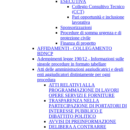
ESECUTIVA
Collegio Consultivo Tecnico
(CCT)
Pari opportunità e inclusione
lavorativa
Sponsorizzazioni
Procedure di somma urgenza e di
protezione civile
Finanza di progetto
AFFIDAMENTI - COLLEGAMENTO
BDNCP
Adempimenti legge 190/12 - Informazioni sulle
singole procedure in formato tabellare
Atti delle amministrazioni aggiudicatrici e degli
enti aggiudicatori distintamente per ogni
procedura
ATTI RELATIVI ALLA
PROGRAMMAZIONE DI LAVORI
OPERE SERVIZI E FORNITURE
TRASPARENZA NELLA
PARTECIPAZIONE DI PORTATORI DI
INTERESSE PUBBLICO E
DIBATTITO POLITICO
AVVISI DI PREINFORMAZIONE
DELIBERA A CONTRARRE