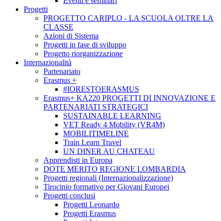
Eventi e seminari
Progetti
PROGETTO CARIPLO - LA SCUOLA OLTRE LA
CLASSE
Azioni di Sistema
Progetti in fase di sviluppo
Progetto riorganizzazione
Internazionalità
Partenariato
Erasmus +
#IORESTOERASMUS
Erasmus+ KA220 PROGETTI DI INNOVAZIONE E
PARTENARIATI STRATEGICI
SUSTAINABLE LEARNING
VET Ready 4 Mobility (VR4M)
MOBILITIMELINE
Train Learn Travel
UN DINER AU CHATEAU
Apprendisti in Europa
DOTE MERITO REGIONE LOMBARDIA
Progetti regionali (Internazionalizzazione)
Tirocinio formativo per Giovani Europei
Progetti conclusi
Progetti Leonardo
Progetti Erasmus