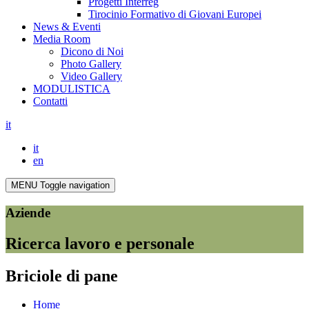
Progetti Interreg
Tirocinio Formativo di Giovani Europei
News & Eventi
Media Room
Dicono di Noi
Photo Gallery
Video Gallery
MODULISTICA
Contatti
it
it
en
MENU
Toggle navigation
Aziende
Ricerca lavoro e personale
Briciole di pane
Home