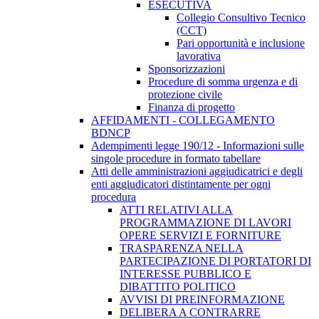
ESECUTIVA
Collegio Consultivo Tecnico
(CCT)
Pari opportunità e inclusione
lavorativa
Sponsorizzazioni
Procedure di somma urgenza e di
protezione civile
Finanza di progetto
AFFIDAMENTI - COLLEGAMENTO
BDNCP
Adempimenti legge 190/12 - Informazioni sulle
singole procedure in formato tabellare
Atti delle amministrazioni aggiudicatrici e degli
enti aggiudicatori distintamente per ogni
procedura
ATTI RELATIVI ALLA
PROGRAMMAZIONE DI LAVORI
OPERE SERVIZI E FORNITURE
TRASPARENZA NELLA
PARTECIPAZIONE DI PORTATORI DI
INTERESSE PUBBLICO E
DIBATTITO POLITICO
AVVISI DI PREINFORMAZIONE
DELIBERA A CONTRARRE