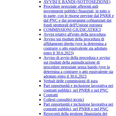
AVVISI E BANDI (SOTTOSEZIONE)
Procedure negoziate afferenti agli
investimenti pubblici finanziati, in tutto o
in parte, con le risorse previste dal PNRR e
dal PNC e dai programmi cofinanziati dai
fondi strutturali dell'Unione europea
COMMISSIONI GIUDICATRICI
Avvisi relativi all'esito della procedura
Avviso sui risultati della procedura di
affidamento diretto (ove la determina a
contrarre o atto equivalente sia adottato
entro il 30.6.2023)
Avviso di avvio della procedura e avviso
sui risultati della aggiudicazione di
procedure negoziate senza bando (ove la
determina a contrarre o atto equivalente sia
adottato entro il 30.6.2023
Verbali delle commissioni di gara
Pari opportunità e inclusione lavorativa nei
contratti pubblici, nel PNRR e nel PNC
Contratti
Collegi consultivi tecnici
Pari opportunità e inclusione lavorativa nei
contratti pubblici, nel PNRR e nel PNC
Resoconti della gestione finanziaria dei