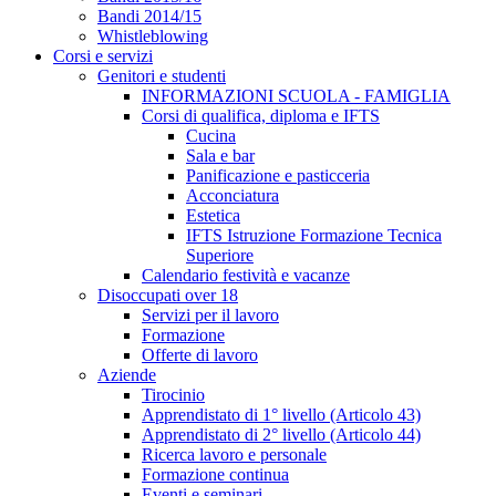
Bandi 2014/15
Whistleblowing
Corsi e servizi
Genitori e studenti
INFORMAZIONI SCUOLA - FAMIGLIA
Corsi di qualifica, diploma e IFTS
Cucina
Sala e bar
Panificazione e pasticceria
Acconciatura
Estetica
IFTS Istruzione Formazione Tecnica
Superiore
Calendario festività e vacanze
Disoccupati over 18
Servizi per il lavoro
Formazione
Offerte di lavoro
Aziende
Tirocinio
Apprendistato di 1° livello (Articolo 43)
Apprendistato di 2° livello (Articolo 44)
Ricerca lavoro e personale
Formazione continua
Eventi e seminari