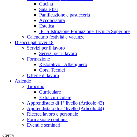
Cucina
Sala e bar
Panificazione e pasticceria
Acconciatura
Estetica
IFTS Istruzione Formazione Tecnica Superiore
Calendario festività e vacanze
Disoccupati over 18
Servizi per il lavoro
Servizi per il lavoro
Formazione
Ristorativo - Alberghiero
Corsi Tecnici
Offerte di lavoro
Aziende
Tirocinio
Curriculare
Extra curriculare
Apprendistato di 1° livello (Articolo 43)
Apprendistato di 2° livello (Articolo 44)
Ricerca lavoro e personale
Formazione continua
Eventi e seminari
Cerca