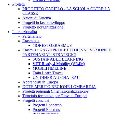
Progetti
PROGETTO CARIPLO - LA SCUOLA OLTRE LA
CLASSE
Azioni di Sistema
Progetti in fase di sviluppo
Progetto riorganizzazione
Internazionalità
Partenariato
Erasmus +
#IORESTOERASMUS
Erasmus+ KA220 PROGETTI DI INNOVAZIONE E
PARTENARIATI STRATEGICI
SUSTAINABLE LEARNING
VET Ready 4 Mobility (VR4M)
MOBILITIMELINE
Train Learn Travel
UN DINER AU CHATEAU
Apprendisti in Europa
DOTE MERITO REGIONE LOMBARDIA
Progetti regionali (Internazionalizzazione)
Tirocinio formativo per Giovani Europei
Progetti conclusi
Progetti Leonardo
Progetti Erasmus