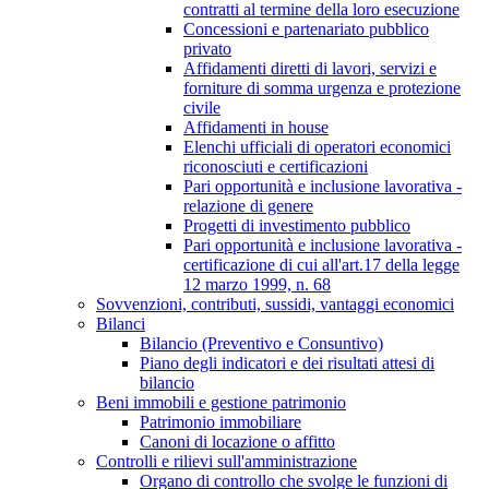
contratti al termine della loro esecuzione
Concessioni e partenariato pubblico
privato
Affidamenti diretti di lavori, servizi e
forniture di somma urgenza e protezione
civile
Affidamenti in house
Elenchi ufficiali di operatori economici
riconosciuti e certificazioni
Pari opportunità e inclusione lavorativa -
relazione di genere
Progetti di investimento pubblico
Pari opportunità e inclusione lavorativa -
certificazione di cui all'art.17 della legge
12 marzo 1999, n. 68
Sovvenzioni, contributi, sussidi, vantaggi economici
Bilanci
Bilancio (Preventivo e Consuntivo)
Piano degli indicatori e dei risultati attesi di
bilancio
Beni immobili e gestione patrimonio
Patrimonio immobiliare
Canoni di locazione o affitto
Controlli e rilievi sull'amministrazione
Organo di controllo che svolge le funzioni di