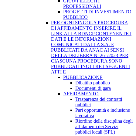
GRAVI ILLECITI
PROFESSIONALI
PROGETTI DI INVESTIMENTO
PUBBLICO
PER OGNI SINGOLA PROCEDURA
DI AFFIDAMENTO INSERIRE IL
LINK ALLA BDNCP CONTENENTE I
DATI E LE INFORMAZIONI
COMUNICATI DALLA S.A. E
PUBBLICATI DA ANAC AI SENSI
DELLA DELIBERA N. 261/2023 PER
CIASCUNA PROCEDURA SONO
PUBBLICATI INOLTRE I SEGUENTI
ATTI E
PUBBLICAZIONE
Dibattito pubblico
Documenti di gara
AFFIDAMENTO
Trasparenza dei contratti
pubblici
Pari opportunità e inclusione
lavorativa
Riordino della disciplina degli
affidamenti dei Servizi
pubblici locali (SPL)