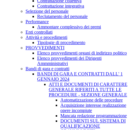
Contrattazione collettiva
Contrattazione integrativa
Selezione del personale
Reclutamento del personale
Performance
Ammontare complessivo dei premi
Enti controllati
Attività e procedimenti
Tipologie di procedimento
PROVVEDIMENTI
Elenco provvedimenti organi di indirizzo politico
Elenco provvedimenti dei Dirigenti
Ammministrativi
Bandi di gara e contratti
BANDI DI GARA E CONTRATTI DALL' 1
GENNAIO 2024
ATTI E DOCUMENTI DI CARATTERE
GENERALE RIFERITI A TUTTE LE
PROCEDURE - SEZIONE GENERALE
Automatizzazione delle procedure
Acquisizione interesse realizzazione
opere incompiute
Mancata redazione programmazione
DOCUMENTI SUL SISTEMA DI
QUALIFICAZIONE