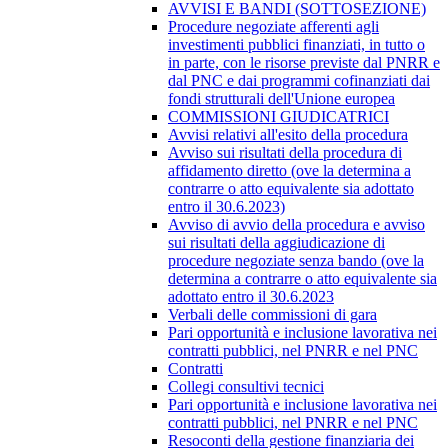
AVVISI E BANDI (SOTTOSEZIONE)
Procedure negoziate afferenti agli
investimenti pubblici finanziati, in tutto o
in parte, con le risorse previste dal PNRR e
dal PNC e dai programmi cofinanziati dai
fondi strutturali dell'Unione europea
COMMISSIONI GIUDICATRICI
Avvisi relativi all'esito della procedura
Avviso sui risultati della procedura di
affidamento diretto (ove la determina a
contrarre o atto equivalente sia adottato
entro il 30.6.2023)
Avviso di avvio della procedura e avviso
sui risultati della aggiudicazione di
procedure negoziate senza bando (ove la
determina a contrarre o atto equivalente sia
adottato entro il 30.6.2023
Verbali delle commissioni di gara
Pari opportunità e inclusione lavorativa nei
contratti pubblici, nel PNRR e nel PNC
Contratti
Collegi consultivi tecnici
Pari opportunità e inclusione lavorativa nei
contratti pubblici, nel PNRR e nel PNC
Resoconti della gestione finanziaria dei