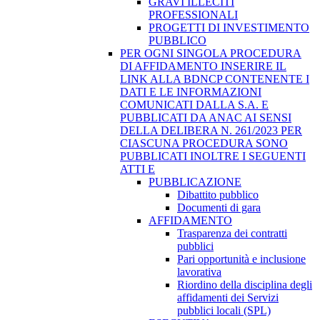
GRAVI ILLECITI
PROFESSIONALI
PROGETTI DI INVESTIMENTO
PUBBLICO
PER OGNI SINGOLA PROCEDURA
DI AFFIDAMENTO INSERIRE IL
LINK ALLA BDNCP CONTENENTE I
DATI E LE INFORMAZIONI
COMUNICATI DALLA S.A. E
PUBBLICATI DA ANAC AI SENSI
DELLA DELIBERA N. 261/2023 PER
CIASCUNA PROCEDURA SONO
PUBBLICATI INOLTRE I SEGUENTI
ATTI E
PUBBLICAZIONE
Dibattito pubblico
Documenti di gara
AFFIDAMENTO
Trasparenza dei contratti
pubblici
Pari opportunità e inclusione
lavorativa
Riordino della disciplina degli
affidamenti dei Servizi
pubblici locali (SPL)