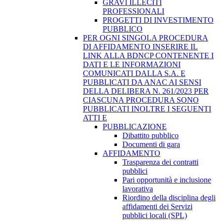
GRAVI ILLECITI
PROFESSIONALI
PROGETTI DI INVESTIMENTO
PUBBLICO
PER OGNI SINGOLA PROCEDURA
DI AFFIDAMENTO INSERIRE IL
LINK ALLA BDNCP CONTENENTE I
DATI E LE INFORMAZIONI
COMUNICATI DALLA S.A. E
PUBBLICATI DA ANAC AI SENSI
DELLA DELIBERA N. 261/2023 PER
CIASCUNA PROCEDURA SONO
PUBBLICATI INOLTRE I SEGUENTI
ATTI E
PUBBLICAZIONE
Dibattito pubblico
Documenti di gara
AFFIDAMENTO
Trasparenza dei contratti
pubblici
Pari opportunità e inclusione
lavorativa
Riordino della disciplina degli
affidamenti dei Servizi
pubblici locali (SPL)