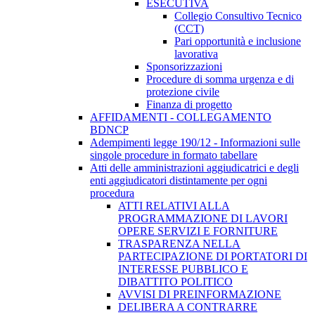
ESECUTIVA
Collegio Consultivo Tecnico
(CCT)
Pari opportunità e inclusione
lavorativa
Sponsorizzazioni
Procedure di somma urgenza e di
protezione civile
Finanza di progetto
AFFIDAMENTI - COLLEGAMENTO
BDNCP
Adempimenti legge 190/12 - Informazioni sulle
singole procedure in formato tabellare
Atti delle amministrazioni aggiudicatrici e degli
enti aggiudicatori distintamente per ogni
procedura
ATTI RELATIVI ALLA
PROGRAMMAZIONE DI LAVORI
OPERE SERVIZI E FORNITURE
TRASPARENZA NELLA
PARTECIPAZIONE DI PORTATORI DI
INTERESSE PUBBLICO E
DIBATTITO POLITICO
AVVISI DI PREINFORMAZIONE
DELIBERA A CONTRARRE