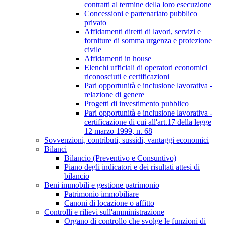
contratti al termine della loro esecuzione
Concessioni e partenariato pubblico
privato
Affidamenti diretti di lavori, servizi e
forniture di somma urgenza e protezione
civile
Affidamenti in house
Elenchi ufficiali di operatori economici
riconosciuti e certificazioni
Pari opportunità e inclusione lavorativa -
relazione di genere
Progetti di investimento pubblico
Pari opportunità e inclusione lavorativa -
certificazione di cui all'art.17 della legge
12 marzo 1999, n. 68
Sovvenzioni, contributi, sussidi, vantaggi economici
Bilanci
Bilancio (Preventivo e Consuntivo)
Piano degli indicatori e dei risultati attesi di
bilancio
Beni immobili e gestione patrimonio
Patrimonio immobiliare
Canoni di locazione o affitto
Controlli e rilievi sull'amministrazione
Organo di controllo che svolge le funzioni di