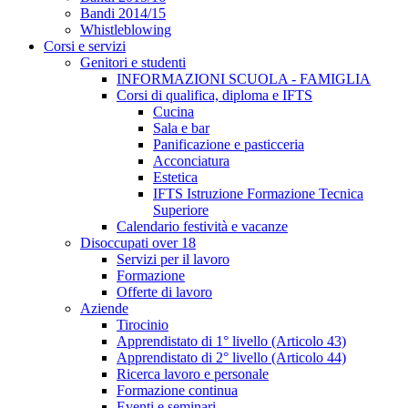
Bandi 2014/15
Whistleblowing
Corsi e servizi
Genitori e studenti
INFORMAZIONI SCUOLA - FAMIGLIA
Corsi di qualifica, diploma e IFTS
Cucina
Sala e bar
Panificazione e pasticceria
Acconciatura
Estetica
IFTS Istruzione Formazione Tecnica
Superiore
Calendario festività e vacanze
Disoccupati over 18
Servizi per il lavoro
Formazione
Offerte di lavoro
Aziende
Tirocinio
Apprendistato di 1° livello (Articolo 43)
Apprendistato di 2° livello (Articolo 44)
Ricerca lavoro e personale
Formazione continua
Eventi e seminari