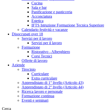
Cucina
Sala e bar
Panificazione e pasticceria
Acconciatura
Estetica
IFTS Istruzione Formazione Tecnica Superiore
Calendario festività e vacanze
Disoccupati over 18
Servizi per il lavoro
Servizi per il lavoro
Formazione
Ristorativo - Alberghiero
Corsi Tecnici
Offerte di lavoro
Aziende
Tirocinio
Curriculare
Extra curriculare
Apprendistato di 1° livello (Articolo 43)
Apprendistato di 2° livello (Articolo 44)
Ricerca lavoro e personale
Formazione continua
Eventi e seminari
Cerca