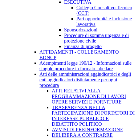
ESECUTIVA
Collegio Consultivo Tecnico
(CCT)
Pari opportunità e inclusione
lavorativa
Sponsorizzazioni
Procedure di somma urgenza e di
protezione civile
Finanza di progetto
AFFIDAMENTI - COLLEGAMENTO
BDNCP
Adempimenti legge 190/12 - Informazioni sulle
singole procedure in formato tabellare
Atti delle amministrazioni aggiudicatrici e degli
enti aggiudicatori distintamente per ogni
procedura
ATTI RELATIVI ALLA
PROGRAMMAZIONE DI LAVORI
OPERE SERVIZI E FORNITURE
TRASPARENZA NELLA
PARTECIPAZIONE DI PORTATORI DI
INTERESSE PUBBLICO E
DIBATTITO POLITICO
AVVISI DI PREINFORMAZIONE
DELIBERA A CONTRARRE