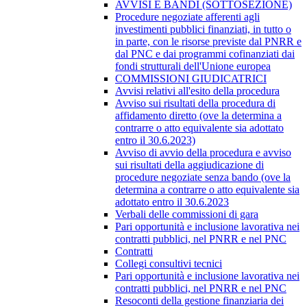
AVVISI E BANDI (SOTTOSEZIONE)
Procedure negoziate afferenti agli
investimenti pubblici finanziati, in tutto o
in parte, con le risorse previste dal PNRR e
dal PNC e dai programmi cofinanziati dai
fondi strutturali dell'Unione europea
COMMISSIONI GIUDICATRICI
Avvisi relativi all'esito della procedura
Avviso sui risultati della procedura di
affidamento diretto (ove la determina a
contrarre o atto equivalente sia adottato
entro il 30.6.2023)
Avviso di avvio della procedura e avviso
sui risultati della aggiudicazione di
procedure negoziate senza bando (ove la
determina a contrarre o atto equivalente sia
adottato entro il 30.6.2023
Verbali delle commissioni di gara
Pari opportunità e inclusione lavorativa nei
contratti pubblici, nel PNRR e nel PNC
Contratti
Collegi consultivi tecnici
Pari opportunità e inclusione lavorativa nei
contratti pubblici, nel PNRR e nel PNC
Resoconti della gestione finanziaria dei