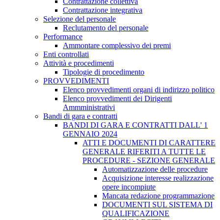
Contrattazione collettiva
Contrattazione integrativa
Selezione del personale
Reclutamento del personale
Performance
Ammontare complessivo dei premi
Enti controllati
Attività e procedimenti
Tipologie di procedimento
PROVVEDIMENTI
Elenco provvedimenti organi di indirizzo politico
Elenco provvedimenti dei Dirigenti
Ammministrativi
Bandi di gara e contratti
BANDI DI GARA E CONTRATTI DALL' 1
GENNAIO 2024
ATTI E DOCUMENTI DI CARATTERE
GENERALE RIFERITI A TUTTE LE
PROCEDURE - SEZIONE GENERALE
Automatizzazione delle procedure
Acquisizione interesse realizzazione
opere incompiute
Mancata redazione programmazione
DOCUMENTI SUL SISTEMA DI
QUALIFICAZIONE