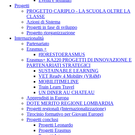
Eventi e seminari
Progetti
PROGETTO CARIPLO - LA SCUOLA OLTRE LA
CLASSE
Azioni di Sistema
Progetti in fase di sviluppo
Progetto riorganizzazione
Internazionalità
Partenariato
Erasmus +
#IORESTOERASMUS
Erasmus+ KA220 PROGETTI DI INNOVAZIONE E
PARTENARIATI STRATEGICI
SUSTAINABLE LEARNING
VET Ready 4 Mobility (VR4M)
MOBILITIMELINE
Train Learn Travel
UN DINER AU CHATEAU
Apprendisti in Europa
DOTE MERITO REGIONE LOMBARDIA
Progetti regionali (Internazionalizzazione)
Tirocinio formativo per Giovani Europei
Progetti conclusi
Progetti Leonardo
Progetti Erasmus