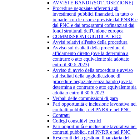
AVVISI E BANDI (SOTTOSEZIONE)
Procedure negoziate afferenti agli
investimenti pubblici finanziati, in tutto o
in parte, con le risorse previste dal PNRR e
dal PNC e dai programmi cofinanziati dai
fondi strutturali dell'Unione europea
COMMISSIONI GIUDICATRICI
Avvisi relativi all'esito della procedura
Avviso sui risultati della procedura di
affidamento diretto (ove la determina a
contrarre o atto equivalente sia adottato
entro il 30.6.2023)
Avviso di avvio della procedura e avviso
sui risultati della aggiudicazione di
procedure negoziate senza bando (ove la
determina a contrarre o atto equivalente sia
adottato entro il 30.6.2023
Verbali delle commissioni di gara
Pari opportunità e inclusione lavorativa nei
contratti pubblici, nel PNRR e nel PNC
Contratti
Collegi consultivi tecnici
Pari opportunità e inclusione lavorativa nei
contratti pubblici, nel PNRR e nel PNC
Resoconti della gestione finanziaria dei