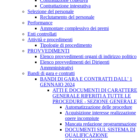
Contrattazione collettiva
Contrattazione integrativa
Selezione del personale
Reclutamento del personale
Performance
Ammontare complessivo dei premi
Enti controllati
Attività e procedimenti
Tipologie di procedimento
PROVVEDIMENTI
Elenco provvedimenti organi di indirizzo politico
Elenco provvedimenti dei Dirigenti
Ammministrativi
Bandi di gara e contratti
BANDI DI GARA E CONTRATTI DALL' 1
GENNAIO 2024
ATTI E DOCUMENTI DI CARATTERE
GENERALE RIFERITI A TUTTE LE
PROCEDURE - SEZIONE GENERALE
Automatizzazione delle procedure
Acquisizione interesse realizzazione
opere incompiute
Mancata redazione programmazione
DOCUMENTI SUL SISTEMA DI
QUALIFICAZIONE