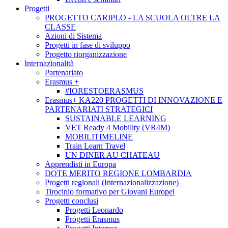
Progetti
PROGETTO CARIPLO - LA SCUOLA OLTRE LA
CLASSE
Azioni di Sistema
Progetti in fase di sviluppo
Progetto riorganizzazione
Internazionalità
Partenariato
Erasmus +
#IORESTOERASMUS
Erasmus+ KA220 PROGETTI DI INNOVAZIONE E
PARTENARIATI STRATEGICI
SUSTAINABLE LEARNING
VET Ready 4 Mobility (VR4M)
MOBILITIMELINE
Train Learn Travel
UN DINER AU CHATEAU
Apprendisti in Europa
DOTE MERITO REGIONE LOMBARDIA
Progetti regionali (Internazionalizzazione)
Tirocinio formativo per Giovani Europei
Progetti conclusi
Progetti Leonardo
Progetti Erasmus