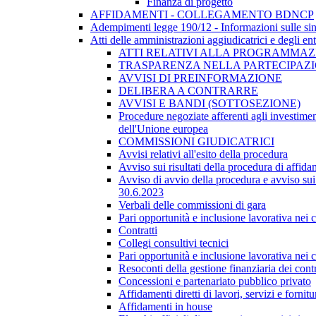
Finanza di progetto
AFFIDAMENTI - COLLEGAMENTO BDNCP
Adempimenti legge 190/12 - Informazioni sulle sin
Atti delle amministrazioni aggiudicatrici e degli en
ATTI RELATIVI ALLA PROGRAMMAZI
TRASPARENZA NELLA PARTECIPAZIO
AVVISI DI PREINFORMAZIONE
DELIBERA A CONTRARRE
AVVISI E BANDI (SOTTOSEZIONE)
Procedure negoziate afferenti agli investimen
dell'Unione europea
COMMISSIONI GIUDICATRICI
Avvisi relativi all'esito della procedura
Avviso sui risultati della procedura di affida
Avviso di avvio della procedura e avviso sui 
30.6.2023
Verbali delle commissioni di gara
Pari opportunità e inclusione lavorativa nei
Contratti
Collegi consultivi tecnici
Pari opportunità e inclusione lavorativa nei
Resoconti della gestione finanziaria dei contr
Concessioni e partenariato pubblico privato
Affidamenti diretti di lavori, servizi e forni
Affidamenti in house