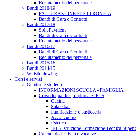
Reclutamento del personale
Bandi 2018/19
FATTURAZIONE ELETTRONICA
Bandi di Gara e Contratti
Bandi 2017/18
Split Payment
Bandi di Gara e Contratti
Reclutamento del personale
Bandi 2016/17
Bandi di Gara e Contratti
Reclutamento del personale
Bandi 2015/16
Bandi 2014/15
Whistleblowing
Corsi e servizi
Genitori e studenti
INFORMAZIONI SCUOLA - FAMIGLIA
Corsi di qualifica, diploma e IFTS
Cucina
Sala e bar
Panificazione e pasticceria
Acconciatura
Estetica
IFTS Istruzione Formazione Tecnica Superi
Calendario festività e vacanze