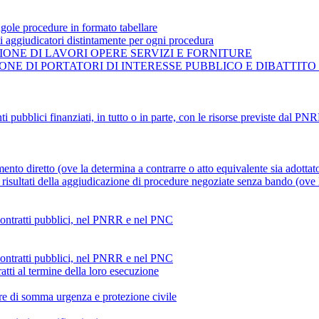
gole procedure in formato tabellare
ti aggiudicatori distintamente per ogni procedura
ONE DI LAVORI OPERE SERVIZI E FORNITURE
NE DI PORTATORI DI INTERESSE PUBBLICO E DIBATTITO
ti pubblici finanziati, in tutto o in parte, con le risorse previste dal P
mento diretto (ove la determina a contrarre o atto equivalente sia adottat
risultati della aggiudicazione di procedure negoziate senza bando (ove la
 contratti pubblici, nel PNRR e nel PNC
 contratti pubblici, nel PNRR e nel PNC
atti al termine della loro esecuzione
ture di somma urgenza e protezione civile