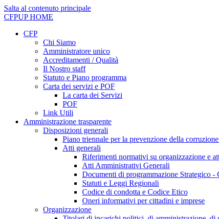
Salta al contenuto principale
CFPUP
HOME
CFP
Chi Siamo
Amministratore unico
Accreditamenti / Qualità
Il Nostro staff
Statuto e Piano programma
Carta dei servizi e POF
La carta dei Servizi
POF
Link Utili
Amministrazione trasparente
Disposizioni generali
Piano triennale per la prevenzione della corruzione
Atti generali
Riferimenti normativi su organizzazione e att
Atti Amministrativi Generali
Documenti di programmazione Strategico - 
Statuti e Leggi Regionali
Codice di condotta e Codice Etico
Oneri informativi per cittadini e imprese
Organizzazione
Titolari di incarichi politici, di amministrazione, d