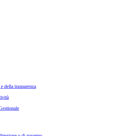
 e della trasparenza
ività
Gestionale
i direzione o di governo