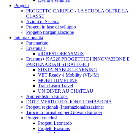
Eventi e seminari
Progetti
PROGETTO CARIPLO - LA SCUOLA OLTRE LA
CLASSE
Azioni di Sistema
Progetti in fase di sviluppo
Progetto riorganizzazione
Internazionalità
Partenariato
Erasmus +
#IORESTOERASMUS
Erasmus+ KA220 PROGETTI DI INNOVAZIONE E
PARTENARIATI STRATEGICI
SUSTAINABLE LEARNING
VET Ready 4 Mobility (VR4M)
MOBILITIMELINE
Train Learn Travel
UN DINER AU CHATEAU
Apprendisti in Europa
DOTE MERITO REGIONE LOMBARDIA
Progetti regionali (Internazionalizzazione)
Tirocinio formativo per Giovani Europei
Progetti conclusi
Progetti Leonardo
Progetti Erasmus