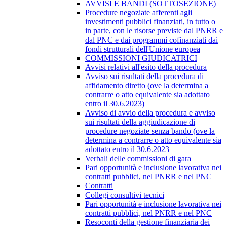
AVVISI E BANDI (SOTTOSEZIONE)
Procedure negoziate afferenti agli
investimenti pubblici finanziati, in tutto o
in parte, con le risorse previste dal PNRR e
dal PNC e dai programmi cofinanziati dai
fondi strutturali dell'Unione europea
COMMISSIONI GIUDICATRICI
Avvisi relativi all'esito della procedura
Avviso sui risultati della procedura di
affidamento diretto (ove la determina a
contrarre o atto equivalente sia adottato
entro il 30.6.2023)
Avviso di avvio della procedura e avviso
sui risultati della aggiudicazione di
procedure negoziate senza bando (ove la
determina a contrarre o atto equivalente sia
adottato entro il 30.6.2023
Verbali delle commissioni di gara
Pari opportunità e inclusione lavorativa nei
contratti pubblici, nel PNRR e nel PNC
Contratti
Collegi consultivi tecnici
Pari opportunità e inclusione lavorativa nei
contratti pubblici, nel PNRR e nel PNC
Resoconti della gestione finanziaria dei