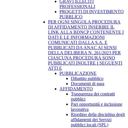
GRAVI ILLECITI
PROFESSIONALI
PROGETTI DI INVESTIMENTO
PUBBLICO
PER OGNI SINGOLA PROCEDURA
DI AFFIDAMENTO INSERIRE IL
LINK ALLA BDNCP CONTENENTE I
DATI E LE INFORMAZIONI
COMUNICATI DALLA S.A. E
PUBBLICATI DA ANAC AI SENSI
DELLA DELIBERA N. 261/2023 PER
CIASCUNA PROCEDURA SONO
PUBBLICATI INOLTRE I SEGUENTI
ATTI E
PUBBLICAZIONE
Dibattito pubblico
Documenti di gara
AFFIDAMENTO
Trasparenza dei contratti
pubblici
Pari opportunità e inclusione
lavorativa
Riordino della disciplina degli
affidamenti dei Servizi
pubblici locali (SPL)