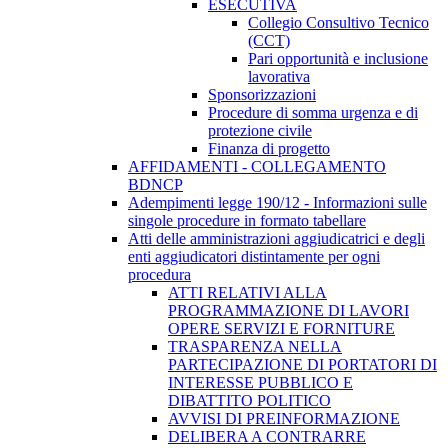
ESECUTIVA
Collegio Consultivo Tecnico
(CCT)
Pari opportunità e inclusione
lavorativa
Sponsorizzazioni
Procedure di somma urgenza e di
protezione civile
Finanza di progetto
AFFIDAMENTI - COLLEGAMENTO
BDNCP
Adempimenti legge 190/12 - Informazioni sulle
singole procedure in formato tabellare
Atti delle amministrazioni aggiudicatrici e degli
enti aggiudicatori distintamente per ogni
procedura
ATTI RELATIVI ALLA
PROGRAMMAZIONE DI LAVORI
OPERE SERVIZI E FORNITURE
TRASPARENZA NELLA
PARTECIPAZIONE DI PORTATORI DI
INTERESSE PUBBLICO E
DIBATTITO POLITICO
AVVISI DI PREINFORMAZIONE
DELIBERA A CONTRARRE