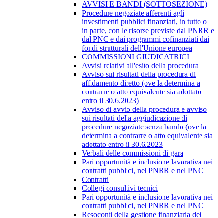
AVVISI E BANDI (SOTTOSEZIONE)
Procedure negoziate afferenti agli
investimenti pubblici finanziati, in tutto o
in parte, con le risorse previste dal PNRR e
dal PNC e dai programmi cofinanziati dai
fondi strutturali dell'Unione europea
COMMISSIONI GIUDICATRICI
Avvisi relativi all'esito della procedura
Avviso sui risultati della procedura di
affidamento diretto (ove la determina a
contrarre o atto equivalente sia adottato
entro il 30.6.2023)
Avviso di avvio della procedura e avviso
sui risultati della aggiudicazione di
procedure negoziate senza bando (ove la
determina a contrarre o atto equivalente sia
adottato entro il 30.6.2023
Verbali delle commissioni di gara
Pari opportunità e inclusione lavorativa nei
contratti pubblici, nel PNRR e nel PNC
Contratti
Collegi consultivi tecnici
Pari opportunità e inclusione lavorativa nei
contratti pubblici, nel PNRR e nel PNC
Resoconti della gestione finanziaria dei