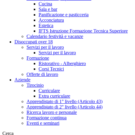
Cucina
Sala e bar
Panificazione e pasticceria
Acconciatura
Estetica
IFTS Istruzione Formazione Tecnica Superiore
Calendario festività e vacanze
Disoccupati over 18
Servizi per il lavoro
Servizi per il lavoro
Formazione
Ristorativo - Alberghiero
Corsi Tecnici
Offerte di lavoro
Aziende
Tirocinio
Curriculare
Extra curriculare
Apprendistato di 1° livello (Articolo 43)
Apprendistato di 2° livello (Articolo 44)
Ricerca lavoro e personale
Formazione continua
Eventi e seminari
Cerca