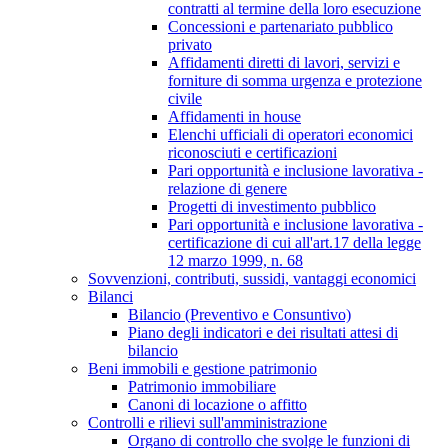
contratti al termine della loro esecuzione
Concessioni e partenariato pubblico
privato
Affidamenti diretti di lavori, servizi e
forniture di somma urgenza e protezione
civile
Affidamenti in house
Elenchi ufficiali di operatori economici
riconosciuti e certificazioni
Pari opportunità e inclusione lavorativa -
relazione di genere
Progetti di investimento pubblico
Pari opportunità e inclusione lavorativa -
certificazione di cui all'art.17 della legge
12 marzo 1999, n. 68
Sovvenzioni, contributi, sussidi, vantaggi economici
Bilanci
Bilancio (Preventivo e Consuntivo)
Piano degli indicatori e dei risultati attesi di
bilancio
Beni immobili e gestione patrimonio
Patrimonio immobiliare
Canoni di locazione o affitto
Controlli e rilievi sull'amministrazione
Organo di controllo che svolge le funzioni di