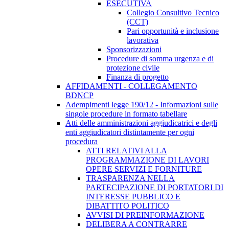
ESECUTIVA
Collegio Consultivo Tecnico
(CCT)
Pari opportunità e inclusione
lavorativa
Sponsorizzazioni
Procedure di somma urgenza e di
protezione civile
Finanza di progetto
AFFIDAMENTI - COLLEGAMENTO
BDNCP
Adempimenti legge 190/12 - Informazioni sulle
singole procedure in formato tabellare
Atti delle amministrazioni aggiudicatrici e degli
enti aggiudicatori distintamente per ogni
procedura
ATTI RELATIVI ALLA
PROGRAMMAZIONE DI LAVORI
OPERE SERVIZI E FORNITURE
TRASPARENZA NELLA
PARTECIPAZIONE DI PORTATORI DI
INTERESSE PUBBLICO E
DIBATTITO POLITICO
AVVISI DI PREINFORMAZIONE
DELIBERA A CONTRARRE