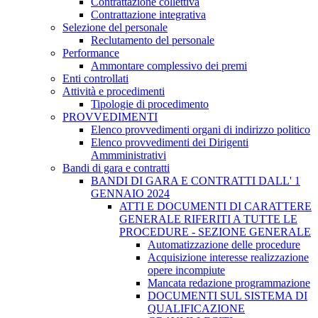
Contrattazione collettiva
Contrattazione integrativa
Selezione del personale
Reclutamento del personale
Performance
Ammontare complessivo dei premi
Enti controllati
Attività e procedimenti
Tipologie di procedimento
PROVVEDIMENTI
Elenco provvedimenti organi di indirizzo politico
Elenco provvedimenti dei Dirigenti
Ammministrativi
Bandi di gara e contratti
BANDI DI GARA E CONTRATTI DALL' 1
GENNAIO 2024
ATTI E DOCUMENTI DI CARATTERE
GENERALE RIFERITI A TUTTE LE
PROCEDURE - SEZIONE GENERALE
Automatizzazione delle procedure
Acquisizione interesse realizzazione
opere incompiute
Mancata redazione programmazione
DOCUMENTI SUL SISTEMA DI
QUALIFICAZIONE