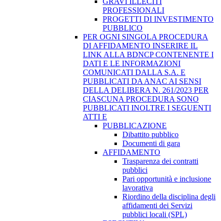
GRAVI ILLECITI
PROFESSIONALI
PROGETTI DI INVESTIMENTO
PUBBLICO
PER OGNI SINGOLA PROCEDURA
DI AFFIDAMENTO INSERIRE IL
LINK ALLA BDNCP CONTENENTE I
DATI E LE INFORMAZIONI
COMUNICATI DALLA S.A. E
PUBBLICATI DA ANAC AI SENSI
DELLA DELIBERA N. 261/2023 PER
CIASCUNA PROCEDURA SONO
PUBBLICATI INOLTRE I SEGUENTI
ATTI E
PUBBLICAZIONE
Dibattito pubblico
Documenti di gara
AFFIDAMENTO
Trasparenza dei contratti
pubblici
Pari opportunità e inclusione
lavorativa
Riordino della disciplina degli
affidamenti dei Servizi
pubblici locali (SPL)