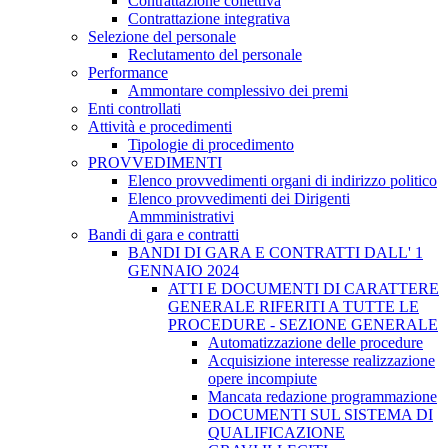
Contrattazione collettiva
Contrattazione integrativa
Selezione del personale
Reclutamento del personale
Performance
Ammontare complessivo dei premi
Enti controllati
Attività e procedimenti
Tipologie di procedimento
PROVVEDIMENTI
Elenco provvedimenti organi di indirizzo politico
Elenco provvedimenti dei Dirigenti
Ammministrativi
Bandi di gara e contratti
BANDI DI GARA E CONTRATTI DALL' 1
GENNAIO 2024
ATTI E DOCUMENTI DI CARATTERE
GENERALE RIFERITI A TUTTE LE
PROCEDURE - SEZIONE GENERALE
Automatizzazione delle procedure
Acquisizione interesse realizzazione
opere incompiute
Mancata redazione programmazione
DOCUMENTI SUL SISTEMA DI
QUALIFICAZIONE