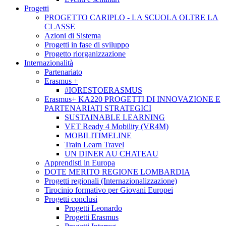
Progetti
PROGETTO CARIPLO - LA SCUOLA OLTRE LA
CLASSE
Azioni di Sistema
Progetti in fase di sviluppo
Progetto riorganizzazione
Internazionalità
Partenariato
Erasmus +
#IORESTOERASMUS
Erasmus+ KA220 PROGETTI DI INNOVAZIONE E
PARTENARIATI STRATEGICI
SUSTAINABLE LEARNING
VET Ready 4 Mobility (VR4M)
MOBILITIMELINE
Train Learn Travel
UN DINER AU CHATEAU
Apprendisti in Europa
DOTE MERITO REGIONE LOMBARDIA
Progetti regionali (Internazionalizzazione)
Tirocinio formativo per Giovani Europei
Progetti conclusi
Progetti Leonardo
Progetti Erasmus