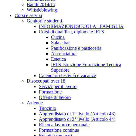
Bandi 2014/15
Whistleblowing
Corsi e servizi
Genitori e studenti
INFORMAZIONI SCUOLA - FAMIGLIA
Corsi di qualifica, diploma e IFTS
Cucina
Sala e bar
Panificazione e pasticceria
Acconciatura
Estetica
IFTS Istruzione Formazione Tecnica
Superiore
Calendario festività e vacanze
Disoccupati over 18
Servizi per il lavoro
Formazione
Offerte di lavoro
Aziende
Tirocinio
Apprendistato di 1° livello (Articolo 43)
Apprendistato di 2° livello (Articolo 44)
Ricerca lavoro e personale
Formazione continua
Eventi e seminari