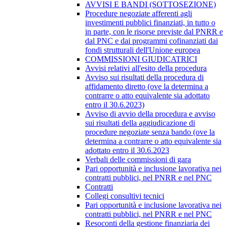
AVVISI E BANDI (SOTTOSEZIONE)
Procedure negoziate afferenti agli
investimenti pubblici finanziati, in tutto o
in parte, con le risorse previste dal PNRR e
dal PNC e dai programmi cofinanziati dai
fondi strutturali dell'Unione europea
COMMISSIONI GIUDICATRICI
Avvisi relativi all'esito della procedura
Avviso sui risultati della procedura di
affidamento diretto (ove la determina a
contrarre o atto equivalente sia adottato
entro il 30.6.2023)
Avviso di avvio della procedura e avviso
sui risultati della aggiudicazione di
procedure negoziate senza bando (ove la
determina a contrarre o atto equivalente sia
adottato entro il 30.6.2023
Verbali delle commissioni di gara
Pari opportunità e inclusione lavorativa nei
contratti pubblici, nel PNRR e nel PNC
Contratti
Collegi consultivi tecnici
Pari opportunità e inclusione lavorativa nei
contratti pubblici, nel PNRR e nel PNC
Resoconti della gestione finanziaria dei