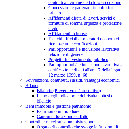
contratti al termine della loro esecuzione
Concessioni e partenariato pubblico
privato
Affidamenti diretti di lavori, servizi e
forniture di somma urgenza e protezione
civile
Affidamenti in house
Elenchi ufficiali di operatori economici
riconosciuti e certificazioni
Pari opportunità e inclusione lavorativa -
relazione di genere
Progetti di investimento pubblico
Pari opportunità e inclusione lavorativa -
certificazione di cui all'art.17 della legge
12 marzo 1999, n. 68
Sovvenzioni, contributi, sussidi, vantaggi economici
Bilanci
Bilancio (Preventivo e Consuntivo)
Piano degli indicatori e dei risultati attesi di
bilancio
Beni immobili e gestione patrimonio
Patrimonio immobiliare
Canoni di locazione o affitto
Controlli e rilievi sull'amministrazione
Organo di controllo che svolge le funzioni di