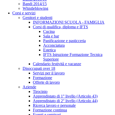
Bandi 2014/15
Whistleblowing
Corsi e servizi
Genitori e studenti
INFORMAZIONI SCUOLA - FAMIGLIA
Corsi di qualifica, diploma e IFTS
Cucina
Sala e bar
Panificazione e pasticceria
Acconciatura
Estetica
IFTS Istruzione Formazione Tecnica
Superiore
Calendario festività e vacanze
Disoccupati over 18
Servizi per il lavoro
Formazione
Offerte di lavoro
Aziende
Tirocinio
Apprendistato di 1° livello (Articolo 43)
Apprendistato di 2° livello (Articolo 44)
Ricerca lavoro e personale
Formazione continua
Eventi e seminari