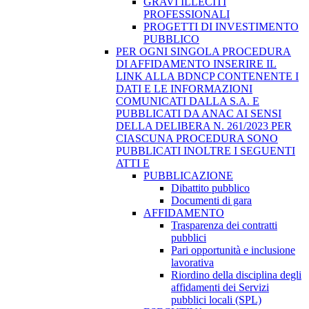
GRAVI ILLECITI
PROFESSIONALI
PROGETTI DI INVESTIMENTO
PUBBLICO
PER OGNI SINGOLA PROCEDURA
DI AFFIDAMENTO INSERIRE IL
LINK ALLA BDNCP CONTENENTE I
DATI E LE INFORMAZIONI
COMUNICATI DALLA S.A. E
PUBBLICATI DA ANAC AI SENSI
DELLA DELIBERA N. 261/2023 PER
CIASCUNA PROCEDURA SONO
PUBBLICATI INOLTRE I SEGUENTI
ATTI E
PUBBLICAZIONE
Dibattito pubblico
Documenti di gara
AFFIDAMENTO
Trasparenza dei contratti
pubblici
Pari opportunità e inclusione
lavorativa
Riordino della disciplina degli
affidamenti dei Servizi
pubblici locali (SPL)