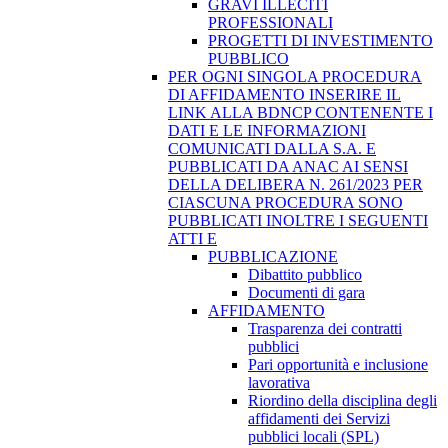
GRAVI ILLECITI
PROFESSIONALI
PROGETTI DI INVESTIMENTO
PUBBLICO
PER OGNI SINGOLA PROCEDURA
DI AFFIDAMENTO INSERIRE IL
LINK ALLA BDNCP CONTENENTE I
DATI E LE INFORMAZIONI
COMUNICATI DALLA S.A. E
PUBBLICATI DA ANAC AI SENSI
DELLA DELIBERA N. 261/2023 PER
CIASCUNA PROCEDURA SONO
PUBBLICATI INOLTRE I SEGUENTI
ATTI E
PUBBLICAZIONE
Dibattito pubblico
Documenti di gara
AFFIDAMENTO
Trasparenza dei contratti
pubblici
Pari opportunità e inclusione
lavorativa
Riordino della disciplina degli
affidamenti dei Servizi
pubblici locali (SPL)