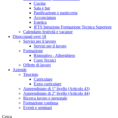
Cucina
Sala e bar
Panificazione e pasticceria
Acconciatura
Estetica
IFTS Istruzione Formazione Tecnica Superiore
Calendario festività e vacanze
Disoccupati over 18
Servizi per il lavoro
Servizi per il lavoro
Formazione
Ristorativo - Alberghiero
Corsi Tecnici
Offerte di lavoro
Aziende
Tirocinio
Curriculare
Extra curriculare
Apprendistato di 1° livello (Articolo 43)
Apprendistato di 2° livello (Articolo 44)
Ricerca lavoro e personale
Formazione continua
Eventi e seminari
Cerca