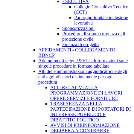
ESECUTIVA
Collegio Consultivo Tecnico
(CCT)
Pari opportunità e inclusione
lavorativa
Sponsorizzazioni
Procedure di somma urgenza e di
protezione civile
Finanza di progetto
AFFIDAMENTI - COLLEGAMENTO
BDNCP
Adempimenti legge 190/12 - Informazioni sulle
singole procedure in formato tabellare
Atti delle amministrazioni aggiudicatrici e degli
enti aggiudicatori distintamente per ogni
procedura
ATTI RELATIVI ALLA
PROGRAMMAZIONE DI LAVORI
OPERE SERVIZI E FORNITURE
TRASPARENZA NELLA
PARTECIPAZIONE DI PORTATORI DI
INTERESSE PUBBLICO E
DIBATTITO POLITICO
AVVISI DI PREINFORMAZIONE
DELIBERA A CONTRARRE