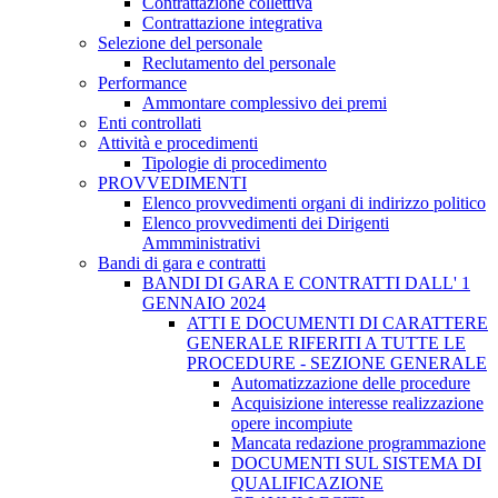
Contrattazione collettiva
Contrattazione integrativa
Selezione del personale
Reclutamento del personale
Performance
Ammontare complessivo dei premi
Enti controllati
Attività e procedimenti
Tipologie di procedimento
PROVVEDIMENTI
Elenco provvedimenti organi di indirizzo politico
Elenco provvedimenti dei Dirigenti
Ammministrativi
Bandi di gara e contratti
BANDI DI GARA E CONTRATTI DALL' 1
GENNAIO 2024
ATTI E DOCUMENTI DI CARATTERE
GENERALE RIFERITI A TUTTE LE
PROCEDURE - SEZIONE GENERALE
Automatizzazione delle procedure
Acquisizione interesse realizzazione
opere incompiute
Mancata redazione programmazione
DOCUMENTI SUL SISTEMA DI
QUALIFICAZIONE