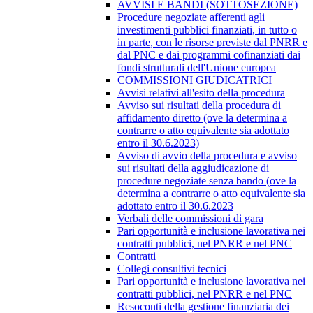
AVVISI E BANDI (SOTTOSEZIONE)
Procedure negoziate afferenti agli
investimenti pubblici finanziati, in tutto o
in parte, con le risorse previste dal PNRR e
dal PNC e dai programmi cofinanziati dai
fondi strutturali dell'Unione europea
COMMISSIONI GIUDICATRICI
Avvisi relativi all'esito della procedura
Avviso sui risultati della procedura di
affidamento diretto (ove la determina a
contrarre o atto equivalente sia adottato
entro il 30.6.2023)
Avviso di avvio della procedura e avviso
sui risultati della aggiudicazione di
procedure negoziate senza bando (ove la
determina a contrarre o atto equivalente sia
adottato entro il 30.6.2023
Verbali delle commissioni di gara
Pari opportunità e inclusione lavorativa nei
contratti pubblici, nel PNRR e nel PNC
Contratti
Collegi consultivi tecnici
Pari opportunità e inclusione lavorativa nei
contratti pubblici, nel PNRR e nel PNC
Resoconti della gestione finanziaria dei