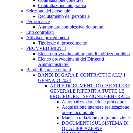
Contrattazione collettiva
Contrattazione integrativa
Selezione del personale
Reclutamento del personale
Performance
Ammontare complessivo dei premi
Enti controllati
Attività e procedimenti
Tipologie di procedimento
PROVVEDIMENTI
Elenco provvedimenti organi di indirizzo politico
Elenco provvedimenti dei Dirigenti
Ammministrativi
Bandi di gara e contratti
BANDI DI GARA E CONTRATTI DALL' 1
GENNAIO 2024
ATTI E DOCUMENTI DI CARATTERE
GENERALE RIFERITI A TUTTE LE
PROCEDURE - SEZIONE GENERALE
Automatizzazione delle procedure
Acquisizione interesse realizzazione
opere incompiute
Mancata redazione programmazione
DOCUMENTI SUL SISTEMA DI
QUALIFICAZIONE