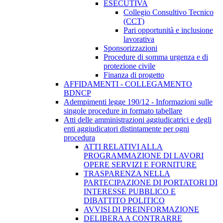
ESECUTIVA
Collegio Consultivo Tecnico
(CCT)
Pari opportunità e inclusione
lavorativa
Sponsorizzazioni
Procedure di somma urgenza e di
protezione civile
Finanza di progetto
AFFIDAMENTI - COLLEGAMENTO
BDNCP
Adempimenti legge 190/12 - Informazioni sulle
singole procedure in formato tabellare
Atti delle amministrazioni aggiudicatrici e degli
enti aggiudicatori distintamente per ogni
procedura
ATTI RELATIVI ALLA
PROGRAMMAZIONE DI LAVORI
OPERE SERVIZI E FORNITURE
TRASPARENZA NELLA
PARTECIPAZIONE DI PORTATORI DI
INTERESSE PUBBLICO E
DIBATTITO POLITICO
AVVISI DI PREINFORMAZIONE
DELIBERA A CONTRARRE