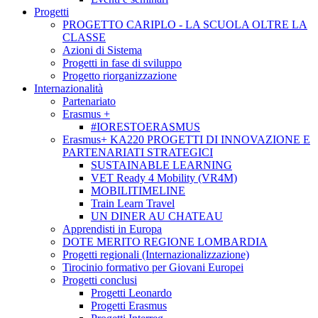
Progetti
PROGETTO CARIPLO - LA SCUOLA OLTRE LA
CLASSE
Azioni di Sistema
Progetti in fase di sviluppo
Progetto riorganizzazione
Internazionalità
Partenariato
Erasmus +
#IORESTOERASMUS
Erasmus+ KA220 PROGETTI DI INNOVAZIONE E
PARTENARIATI STRATEGICI
SUSTAINABLE LEARNING
VET Ready 4 Mobility (VR4M)
MOBILITIMELINE
Train Learn Travel
UN DINER AU CHATEAU
Apprendisti in Europa
DOTE MERITO REGIONE LOMBARDIA
Progetti regionali (Internazionalizzazione)
Tirocinio formativo per Giovani Europei
Progetti conclusi
Progetti Leonardo
Progetti Erasmus