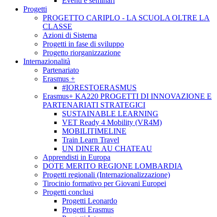
Eventi e seminari
Progetti
PROGETTO CARIPLO - LA SCUOLA OLTRE LA
CLASSE
Azioni di Sistema
Progetti in fase di sviluppo
Progetto riorganizzazione
Internazionalità
Partenariato
Erasmus +
#IORESTOERASMUS
Erasmus+ KA220 PROGETTI DI INNOVAZIONE E
PARTENARIATI STRATEGICI
SUSTAINABLE LEARNING
VET Ready 4 Mobility (VR4M)
MOBILITIMELINE
Train Learn Travel
UN DINER AU CHATEAU
Apprendisti in Europa
DOTE MERITO REGIONE LOMBARDIA
Progetti regionali (Internazionalizzazione)
Tirocinio formativo per Giovani Europei
Progetti conclusi
Progetti Leonardo
Progetti Erasmus