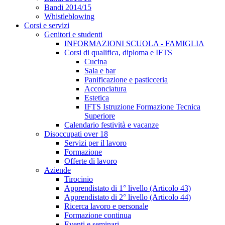
Bandi 2014/15
Whistleblowing
Corsi e servizi
Genitori e studenti
INFORMAZIONI SCUOLA - FAMIGLIA
Corsi di qualifica, diploma e IFTS
Cucina
Sala e bar
Panificazione e pasticceria
Acconciatura
Estetica
IFTS Istruzione Formazione Tecnica
Superiore
Calendario festività e vacanze
Disoccupati over 18
Servizi per il lavoro
Formazione
Offerte di lavoro
Aziende
Tirocinio
Apprendistato di 1° livello (Articolo 43)
Apprendistato di 2° livello (Articolo 44)
Ricerca lavoro e personale
Formazione continua
Eventi e seminari