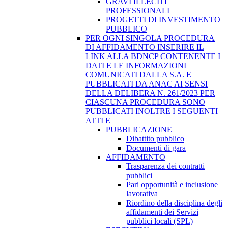
GRAVI ILLECITI
PROFESSIONALI
PROGETTI DI INVESTIMENTO
PUBBLICO
PER OGNI SINGOLA PROCEDURA
DI AFFIDAMENTO INSERIRE IL
LINK ALLA BDNCP CONTENENTE I
DATI E LE INFORMAZIONI
COMUNICATI DALLA S.A. E
PUBBLICATI DA ANAC AI SENSI
DELLA DELIBERA N. 261/2023 PER
CIASCUNA PROCEDURA SONO
PUBBLICATI INOLTRE I SEGUENTI
ATTI E
PUBBLICAZIONE
Dibattito pubblico
Documenti di gara
AFFIDAMENTO
Trasparenza dei contratti
pubblici
Pari opportunità e inclusione
lavorativa
Riordino della disciplina degli
affidamenti dei Servizi
pubblici locali (SPL)