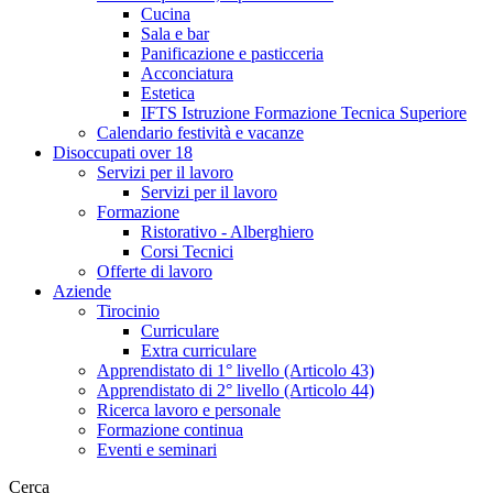
Cucina
Sala e bar
Panificazione e pasticceria
Acconciatura
Estetica
IFTS Istruzione Formazione Tecnica Superiore
Calendario festività e vacanze
Disoccupati over 18
Servizi per il lavoro
Servizi per il lavoro
Formazione
Ristorativo - Alberghiero
Corsi Tecnici
Offerte di lavoro
Aziende
Tirocinio
Curriculare
Extra curriculare
Apprendistato di 1° livello (Articolo 43)
Apprendistato di 2° livello (Articolo 44)
Ricerca lavoro e personale
Formazione continua
Eventi e seminari
Cerca