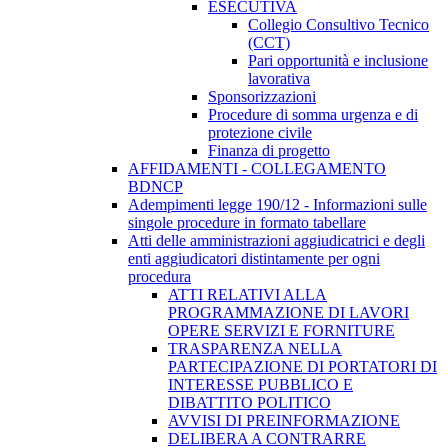
ESECUTIVA
Collegio Consultivo Tecnico
(CCT)
Pari opportunità e inclusione
lavorativa
Sponsorizzazioni
Procedure di somma urgenza e di
protezione civile
Finanza di progetto
AFFIDAMENTI - COLLEGAMENTO
BDNCP
Adempimenti legge 190/12 - Informazioni sulle
singole procedure in formato tabellare
Atti delle amministrazioni aggiudicatrici e degli
enti aggiudicatori distintamente per ogni
procedura
ATTI RELATIVI ALLA
PROGRAMMAZIONE DI LAVORI
OPERE SERVIZI E FORNITURE
TRASPARENZA NELLA
PARTECIPAZIONE DI PORTATORI DI
INTERESSE PUBBLICO E
DIBATTITO POLITICO
AVVISI DI PREINFORMAZIONE
DELIBERA A CONTRARRE