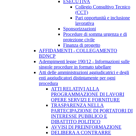
ESECUTIVA
Collegio Consultivo Tecnico
(CCT)
Pari opportunità e inclusione
lavorativa
Sponsorizzazioni
Procedure di somma urgenza e di
protezione civile
Finanza di progetto
AFFIDAMENTI - COLLEGAMENTO
BDNCP
Adempimenti legge 190/12 - Informazioni sulle
singole procedure in formato tabellare
Atti delle amministrazioni aggiudicatrici e degli
enti aggiudicatori distintamente per ogni
procedura
ATTI RELATIVI ALLA
PROGRAMMAZIONE DI LAVORI
OPERE SERVIZI E FORNITURE
TRASPARENZA NELLA
PARTECIPAZIONE DI PORTATORI DI
INTERESSE PUBBLICO E
DIBATTITO POLITICO
AVVISI DI PREINFORMAZIONE
DELIBERA A CONTRARRE