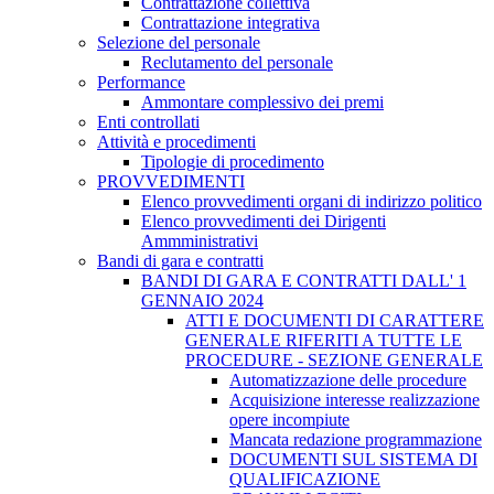
Contrattazione collettiva
Contrattazione integrativa
Selezione del personale
Reclutamento del personale
Performance
Ammontare complessivo dei premi
Enti controllati
Attività e procedimenti
Tipologie di procedimento
PROVVEDIMENTI
Elenco provvedimenti organi di indirizzo politico
Elenco provvedimenti dei Dirigenti
Ammministrativi
Bandi di gara e contratti
BANDI DI GARA E CONTRATTI DALL' 1
GENNAIO 2024
ATTI E DOCUMENTI DI CARATTERE
GENERALE RIFERITI A TUTTE LE
PROCEDURE - SEZIONE GENERALE
Automatizzazione delle procedure
Acquisizione interesse realizzazione
opere incompiute
Mancata redazione programmazione
DOCUMENTI SUL SISTEMA DI
QUALIFICAZIONE