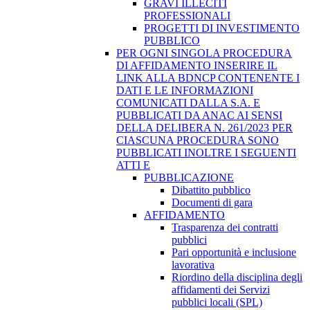
GRAVI ILLECITI
PROFESSIONALI
PROGETTI DI INVESTIMENTO
PUBBLICO
PER OGNI SINGOLA PROCEDURA
DI AFFIDAMENTO INSERIRE IL
LINK ALLA BDNCP CONTENENTE I
DATI E LE INFORMAZIONI
COMUNICATI DALLA S.A. E
PUBBLICATI DA ANAC AI SENSI
DELLA DELIBERA N. 261/2023 PER
CIASCUNA PROCEDURA SONO
PUBBLICATI INOLTRE I SEGUENTI
ATTI E
PUBBLICAZIONE
Dibattito pubblico
Documenti di gara
AFFIDAMENTO
Trasparenza dei contratti
pubblici
Pari opportunità e inclusione
lavorativa
Riordino della disciplina degli
affidamenti dei Servizi
pubblici locali (SPL)