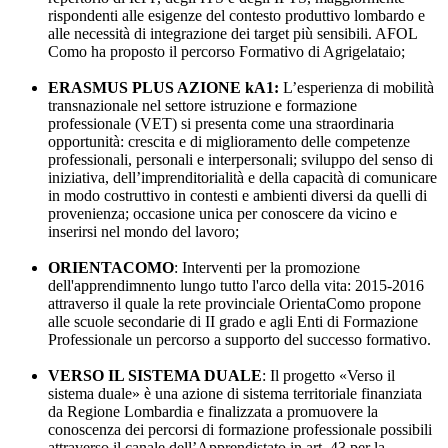
rispondenti alle esigenze del contesto produttivo lombardo e
alle necessità di integrazione dei target più sensibili. AFOL
Como ha proposto il percorso Formativo di Agrigelataio;
ERASMUS PLUS AZIONE kA1:
L’esperienza di mobilità
transnazionale nel settore istruzione e formazione
professionale (VET) si presenta come una straordinaria
opportunità: crescita e di miglioramento delle competenze
professionali, personali e interpersonali; sviluppo del senso di
iniziativa, dell’imprenditorialità e della capacità di comunicare
in modo costruttivo in contesti e ambienti diversi da quelli di
provenienza; occasione unica per conoscere da vicino e
inserirsi nel mondo del lavoro;
ORIENTACOMO
: Interventi per la promozione
dell'apprendimnento lungo tutto l'arco della vita: 2015-2016
attraverso il quale la rete provinciale OrientaComo propone
alle scuole secondarie di II grado e agli Enti di Formazione
Professionale un percorso a supporto del successo formativo.
VERSO IL SISTEMA DUALE
: Il progetto «Verso il
sistema duale» è una azione di sistema territoriale finanziata
da Regione Lombardia e finalizzata a promuovere la
conoscenza dei percorsi di formazione professionale possibili
attraverso il canale dell’Apprendistato in art. 43 per la