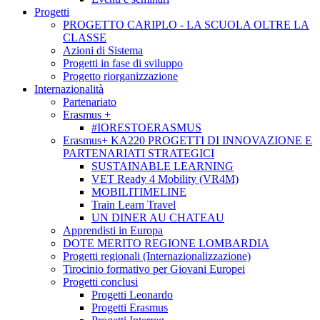
Progetti
PROGETTO CARIPLO - LA SCUOLA OLTRE LA
CLASSE
Azioni di Sistema
Progetti in fase di sviluppo
Progetto riorganizzazione
Internazionalità
Partenariato
Erasmus +
#IORESTOERASMUS
Erasmus+ KA220 PROGETTI DI INNOVAZIONE E
PARTENARIATI STRATEGICI
SUSTAINABLE LEARNING
VET Ready 4 Mobility (VR4M)
MOBILITIMELINE
Train Learn Travel
UN DINER AU CHATEAU
Apprendisti in Europa
DOTE MERITO REGIONE LOMBARDIA
Progetti regionali (Internazionalizzazione)
Tirocinio formativo per Giovani Europei
Progetti conclusi
Progetti Leonardo
Progetti Erasmus