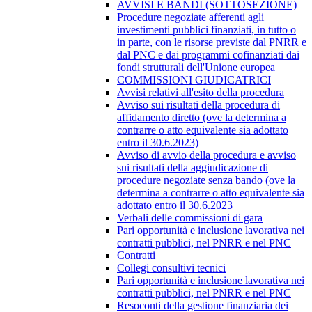
AVVISI E BANDI (SOTTOSEZIONE)
Procedure negoziate afferenti agli
investimenti pubblici finanziati, in tutto o
in parte, con le risorse previste dal PNRR e
dal PNC e dai programmi cofinanziati dai
fondi strutturali dell'Unione europea
COMMISSIONI GIUDICATRICI
Avvisi relativi all'esito della procedura
Avviso sui risultati della procedura di
affidamento diretto (ove la determina a
contrarre o atto equivalente sia adottato
entro il 30.6.2023)
Avviso di avvio della procedura e avviso
sui risultati della aggiudicazione di
procedure negoziate senza bando (ove la
determina a contrarre o atto equivalente sia
adottato entro il 30.6.2023
Verbali delle commissioni di gara
Pari opportunità e inclusione lavorativa nei
contratti pubblici, nel PNRR e nel PNC
Contratti
Collegi consultivi tecnici
Pari opportunità e inclusione lavorativa nei
contratti pubblici, nel PNRR e nel PNC
Resoconti della gestione finanziaria dei