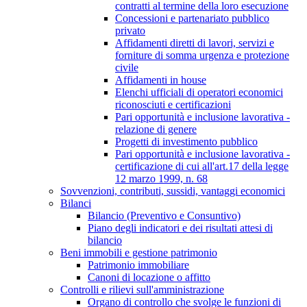
contratti al termine della loro esecuzione
Concessioni e partenariato pubblico
privato
Affidamenti diretti di lavori, servizi e
forniture di somma urgenza e protezione
civile
Affidamenti in house
Elenchi ufficiali di operatori economici
riconosciuti e certificazioni
Pari opportunità e inclusione lavorativa -
relazione di genere
Progetti di investimento pubblico
Pari opportunità e inclusione lavorativa -
certificazione di cui all'art.17 della legge
12 marzo 1999, n. 68
Sovvenzioni, contributi, sussidi, vantaggi economici
Bilanci
Bilancio (Preventivo e Consuntivo)
Piano degli indicatori e dei risultati attesi di
bilancio
Beni immobili e gestione patrimonio
Patrimonio immobiliare
Canoni di locazione o affitto
Controlli e rilievi sull'amministrazione
Organo di controllo che svolge le funzioni di