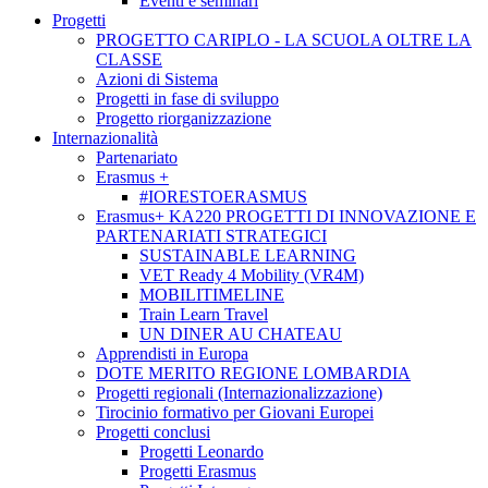
Eventi e seminari
Progetti
PROGETTO CARIPLO - LA SCUOLA OLTRE LA
CLASSE
Azioni di Sistema
Progetti in fase di sviluppo
Progetto riorganizzazione
Internazionalità
Partenariato
Erasmus +
#IORESTOERASMUS
Erasmus+ KA220 PROGETTI DI INNOVAZIONE E
PARTENARIATI STRATEGICI
SUSTAINABLE LEARNING
VET Ready 4 Mobility (VR4M)
MOBILITIMELINE
Train Learn Travel
UN DINER AU CHATEAU
Apprendisti in Europa
DOTE MERITO REGIONE LOMBARDIA
Progetti regionali (Internazionalizzazione)
Tirocinio formativo per Giovani Europei
Progetti conclusi
Progetti Leonardo
Progetti Erasmus