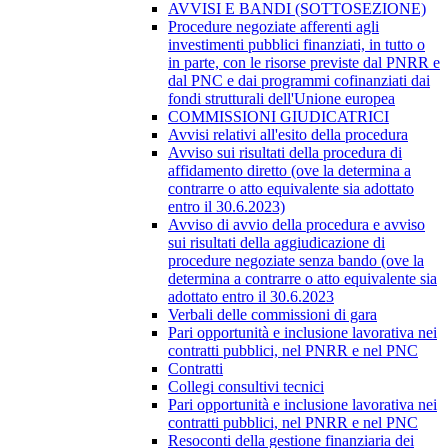
AVVISI E BANDI (SOTTOSEZIONE)
Procedure negoziate afferenti agli
investimenti pubblici finanziati, in tutto o
in parte, con le risorse previste dal PNRR e
dal PNC e dai programmi cofinanziati dai
fondi strutturali dell'Unione europea
COMMISSIONI GIUDICATRICI
Avvisi relativi all'esito della procedura
Avviso sui risultati della procedura di
affidamento diretto (ove la determina a
contrarre o atto equivalente sia adottato
entro il 30.6.2023)
Avviso di avvio della procedura e avviso
sui risultati della aggiudicazione di
procedure negoziate senza bando (ove la
determina a contrarre o atto equivalente sia
adottato entro il 30.6.2023
Verbali delle commissioni di gara
Pari opportunità e inclusione lavorativa nei
contratti pubblici, nel PNRR e nel PNC
Contratti
Collegi consultivi tecnici
Pari opportunità e inclusione lavorativa nei
contratti pubblici, nel PNRR e nel PNC
Resoconti della gestione finanziaria dei