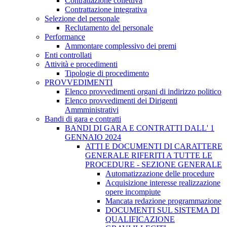
Contrattazione collettiva
Contrattazione integrativa
Selezione del personale
Reclutamento del personale
Performance
Ammontare complessivo dei premi
Enti controllati
Attività e procedimenti
Tipologie di procedimento
PROVVEDIMENTI
Elenco provvedimenti organi di indirizzo politico
Elenco provvedimenti dei Dirigenti
Ammministrativi
Bandi di gara e contratti
BANDI DI GARA E CONTRATTI DALL' 1
GENNAIO 2024
ATTI E DOCUMENTI DI CARATTERE
GENERALE RIFERITI A TUTTE LE
PROCEDURE - SEZIONE GENERALE
Automatizzazione delle procedure
Acquisizione interesse realizzazione
opere incompiute
Mancata redazione programmazione
DOCUMENTI SUL SISTEMA DI
QUALIFICAZIONE