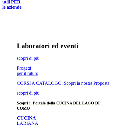
utili
PER
le aziende
Laboratori ed eventi
scopri
di più
Progetti
per il futuro
CORSI A CATALOGO: Scopri la nostra Proposta
scopri
di più
Scopri il Portale della CUCINA DEL LAGO DI
COMO
CUCINA
LARIANA