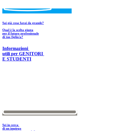
Sai già cosa farai da grande?
Qual è la scelta giusta
per il futuro professionale
di tuo figlio/a?
Informazioni
utili
per GENITORI
E STUDENTI
Sei in cerca
di un impiego