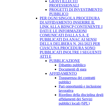
GRAVI ILLECITI
PROFESSIONALI
PROGETTI DI INVESTIMENTO
PUBBLICO
PER OGNI SINGOLA PROCEDURA
DI AFFIDAMENTO INSERIRE IL
LINK ALLA BDNCP CONTENENTE I
DATI E LE INFORMAZIONI
COMUNICATI DALLA S.A. E
PUBBLICATI DA ANAC AI SENSI
DELLA DELIBERA N. 261/2023 PER
CIASCUNA PROCEDURA SONO
PUBBLICATI INOLTRE I SEGUENTI
ATTI E
PUBBLICAZIONE
Dibattito pubblico
Documenti di gara
AFFIDAMENTO
Trasparenza dei contratti
pubblici
Pari opportunità e inclusione
lavorativa
Riordino della disciplina degli
affidamenti dei Servizi
pubblici locali (SPL)