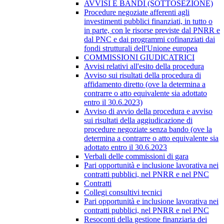
AVVISI E BANDI (SOTTOSEZIONE)
Procedure negoziate afferenti agli
investimenti pubblici finanziati, in tutto o
in parte, con le risorse previste dal PNRR e
dal PNC e dai programmi cofinanziati dai
fondi strutturali dell'Unione europea
COMMISSIONI GIUDICATRICI
Avvisi relativi all'esito della procedura
Avviso sui risultati della procedura di
affidamento diretto (ove la determina a
contrarre o atto equivalente sia adottato
entro il 30.6.2023)
Avviso di avvio della procedura e avviso
sui risultati della aggiudicazione di
procedure negoziate senza bando (ove la
determina a contrarre o atto equivalente sia
adottato entro il 30.6.2023
Verbali delle commissioni di gara
Pari opportunità e inclusione lavorativa nei
contratti pubblici, nel PNRR e nel PNC
Contratti
Collegi consultivi tecnici
Pari opportunità e inclusione lavorativa nei
contratti pubblici, nel PNRR e nel PNC
Resoconti della gestione finanziaria dei