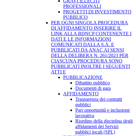
GRAVI ILLECITI
PROFESSIONALI
PROGETTI DI INVESTIMENTO
PUBBLICO
PER OGNI SINGOLA PROCEDURA
DI AFFIDAMENTO INSERIRE IL
LINK ALLA BDNCP CONTENENTE I
DATI E LE INFORMAZIONI
COMUNICATI DALLA S.A. E
PUBBLICATI DA ANAC AI SENSI
DELLA DELIBERA N. 261/2023 PER
CIASCUNA PROCEDURA SONO
PUBBLICATI INOLTRE I SEGUENTI
ATTI E
PUBBLICAZIONE
Dibattito pubblico
Documenti di gara
AFFIDAMENTO
Trasparenza dei contratti
pubblici
Pari opportunità e inclusione
lavorativa
Riordino della disciplina degli
affidamenti dei Servizi
pubblici locali (SPL)