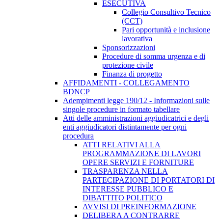
ESECUTIVA
Collegio Consultivo Tecnico
(CCT)
Pari opportunità e inclusione
lavorativa
Sponsorizzazioni
Procedure di somma urgenza e di
protezione civile
Finanza di progetto
AFFIDAMENTI - COLLEGAMENTO
BDNCP
Adempimenti legge 190/12 - Informazioni sulle
singole procedure in formato tabellare
Atti delle amministrazioni aggiudicatrici e degli
enti aggiudicatori distintamente per ogni
procedura
ATTI RELATIVI ALLA
PROGRAMMAZIONE DI LAVORI
OPERE SERVIZI E FORNITURE
TRASPARENZA NELLA
PARTECIPAZIONE DI PORTATORI DI
INTERESSE PUBBLICO E
DIBATTITO POLITICO
AVVISI DI PREINFORMAZIONE
DELIBERA A CONTRARRE