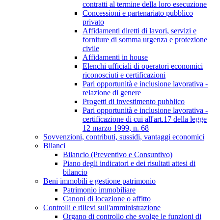
contratti al termine della loro esecuzione
Concessioni e partenariato pubblico
privato
Affidamenti diretti di lavori, servizi e
forniture di somma urgenza e protezione
civile
Affidamenti in house
Elenchi ufficiali di operatori economici
riconosciuti e certificazioni
Pari opportunità e inclusione lavorativa -
relazione di genere
Progetti di investimento pubblico
Pari opportunità e inclusione lavorativa -
certificazione di cui all'art.17 della legge
12 marzo 1999, n. 68
Sovvenzioni, contributi, sussidi, vantaggi economici
Bilanci
Bilancio (Preventivo e Consuntivo)
Piano degli indicatori e dei risultati attesi di
bilancio
Beni immobili e gestione patrimonio
Patrimonio immobiliare
Canoni di locazione o affitto
Controlli e rilievi sull'amministrazione
Organo di controllo che svolge le funzioni di