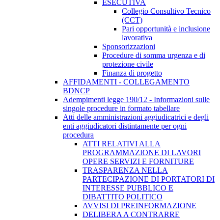
ESECUTIVA
Collegio Consultivo Tecnico
(CCT)
Pari opportunità e inclusione
lavorativa
Sponsorizzazioni
Procedure di somma urgenza e di
protezione civile
Finanza di progetto
AFFIDAMENTI - COLLEGAMENTO
BDNCP
Adempimenti legge 190/12 - Informazioni sulle
singole procedure in formato tabellare
Atti delle amministrazioni aggiudicatrici e degli
enti aggiudicatori distintamente per ogni
procedura
ATTI RELATIVI ALLA
PROGRAMMAZIONE DI LAVORI
OPERE SERVIZI E FORNITURE
TRASPARENZA NELLA
PARTECIPAZIONE DI PORTATORI DI
INTERESSE PUBBLICO E
DIBATTITO POLITICO
AVVISI DI PREINFORMAZIONE
DELIBERA A CONTRARRE