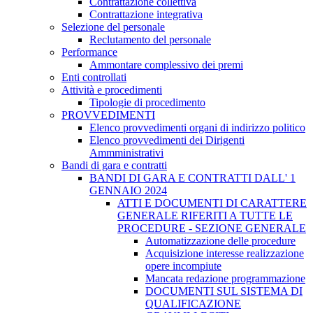
Contrattazione collettiva
Contrattazione integrativa
Selezione del personale
Reclutamento del personale
Performance
Ammontare complessivo dei premi
Enti controllati
Attività e procedimenti
Tipologie di procedimento
PROVVEDIMENTI
Elenco provvedimenti organi di indirizzo politico
Elenco provvedimenti dei Dirigenti
Ammministrativi
Bandi di gara e contratti
BANDI DI GARA E CONTRATTI DALL' 1
GENNAIO 2024
ATTI E DOCUMENTI DI CARATTERE
GENERALE RIFERITI A TUTTE LE
PROCEDURE - SEZIONE GENERALE
Automatizzazione delle procedure
Acquisizione interesse realizzazione
opere incompiute
Mancata redazione programmazione
DOCUMENTI SUL SISTEMA DI
QUALIFICAZIONE