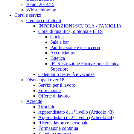
Bandi 2014/15
Whistleblowing
Corsi e servizi
Genitori e studenti
INFORMAZIONI SCUOLA - FAMIGLIA
Corsi di qualifica, diploma e IFTS
Cucina
Sala e bar
Panificazione e pasticceria
Acconciatura
Estetica
IFTS Istruzione Formazione Tecnica
Superiore
Calendario festività e vacanze
Disoccupati over 18
Servizi per il lavoro
Formazione
Offerte di lavoro
Aziende
Tirocinio
Apprendistato di 1° livello (Articolo 43)
Apprendistato di 2° livello (Articolo 44)
Ricerca lavoro e personale
Formazione continua
Eventi e seminari