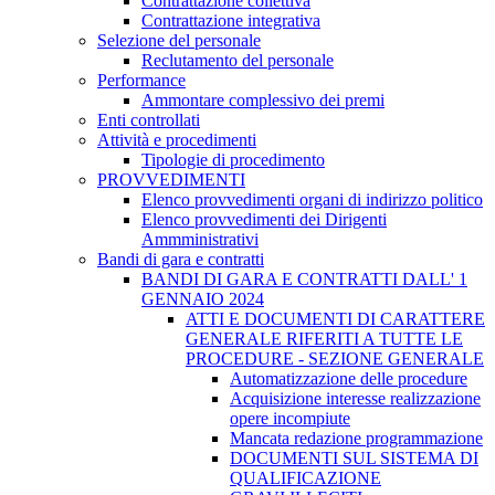
Contrattazione collettiva
Contrattazione integrativa
Selezione del personale
Reclutamento del personale
Performance
Ammontare complessivo dei premi
Enti controllati
Attività e procedimenti
Tipologie di procedimento
PROVVEDIMENTI
Elenco provvedimenti organi di indirizzo politico
Elenco provvedimenti dei Dirigenti
Ammministrativi
Bandi di gara e contratti
BANDI DI GARA E CONTRATTI DALL' 1
GENNAIO 2024
ATTI E DOCUMENTI DI CARATTERE
GENERALE RIFERITI A TUTTE LE
PROCEDURE - SEZIONE GENERALE
Automatizzazione delle procedure
Acquisizione interesse realizzazione
opere incompiute
Mancata redazione programmazione
DOCUMENTI SUL SISTEMA DI
QUALIFICAZIONE