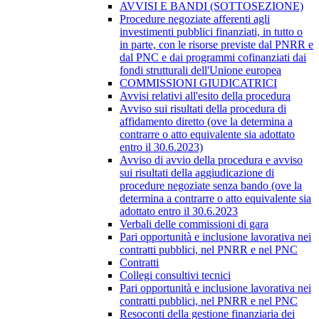
AVVISI E BANDI (SOTTOSEZIONE)
Procedure negoziate afferenti agli
investimenti pubblici finanziati, in tutto o
in parte, con le risorse previste dal PNRR e
dal PNC e dai programmi cofinanziati dai
fondi strutturali dell'Unione europea
COMMISSIONI GIUDICATRICI
Avvisi relativi all'esito della procedura
Avviso sui risultati della procedura di
affidamento diretto (ove la determina a
contrarre o atto equivalente sia adottato
entro il 30.6.2023)
Avviso di avvio della procedura e avviso
sui risultati della aggiudicazione di
procedure negoziate senza bando (ove la
determina a contrarre o atto equivalente sia
adottato entro il 30.6.2023
Verbali delle commissioni di gara
Pari opportunità e inclusione lavorativa nei
contratti pubblici, nel PNRR e nel PNC
Contratti
Collegi consultivi tecnici
Pari opportunità e inclusione lavorativa nei
contratti pubblici, nel PNRR e nel PNC
Resoconti della gestione finanziaria dei