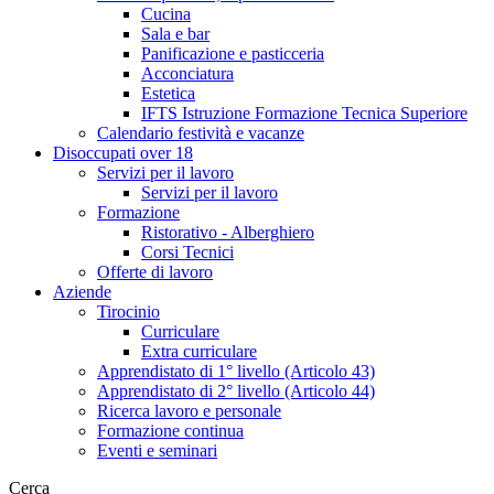
Cucina
Sala e bar
Panificazione e pasticceria
Acconciatura
Estetica
IFTS Istruzione Formazione Tecnica Superiore
Calendario festività e vacanze
Disoccupati over 18
Servizi per il lavoro
Servizi per il lavoro
Formazione
Ristorativo - Alberghiero
Corsi Tecnici
Offerte di lavoro
Aziende
Tirocinio
Curriculare
Extra curriculare
Apprendistato di 1° livello (Articolo 43)
Apprendistato di 2° livello (Articolo 44)
Ricerca lavoro e personale
Formazione continua
Eventi e seminari
Cerca