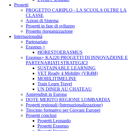
Progetti
PROGETTO CARIPLO - LA SCUOLA OLTRE LA
CLASSE
Azioni di Sistema
Progetti in fase di sviluppo
Progetto riorganizzazione
Internazionalità
Partenariato
Erasmus +
#IORESTOERASMUS
Erasmus+ KA220 PROGETTI DI INNOVAZIONE E
PARTENARIATI STRATEGICI
SUSTAINABLE LEARNING
VET Ready 4 Mobility (VR4M)
MOBILITIMELINE
Train Learn Travel
UN DINER AU CHATEAU
Apprendisti in Europa
DOTE MERITO REGIONE LOMBARDIA
Progetti regionali (Internazionalizzazione)
Tirocinio formativo per Giovani Europei
Progetti conclusi
Progetti Leonardo
Progetti Erasmus