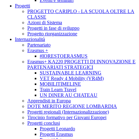
Eventi e seminari
Progetti
PROGETTO CARIPLO - LA SCUOLA OLTRE LA
CLASSE
Azioni di Sistema
Progetti in fase di sviluppo
Progetto riorganizzazione
Internazionalità
Partenariato
Erasmus +
#IORESTOERASMUS
Erasmus+ KA220 PROGETTI DI INNOVAZIONE E
PARTENARIATI STRATEGICI
SUSTAINABLE LEARNING
VET Ready 4 Mobility (VR4M)
MOBILITIMELINE
Train Learn Travel
UN DINER AU CHATEAU
Apprendisti in Europa
DOTE MERITO REGIONE LOMBARDIA
Progetti regionali (Internazionalizzazione)
Tirocinio formativo per Giovani Europei
Progetti conclusi
Progetti Leonardo
Progetti Erasmus