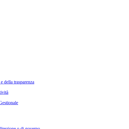
 e della trasparenza
ività
Gestionale
i direzione o di governo