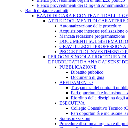
Elenco provvedimenti organi di indirizzo politico
Elenco provvedimenti dei Dirigenti Ammministrati
Bandi di gara e contratti
BANDI DI GARA E CONTRATTI DALL' 1 G
ATTI E DOCUMENTI DI CARATTERE 
Automatizzazione delle procedure
Acquisizione interesse realizzazione 
Mancata redazione programmazione
DOCUMENTI SUL SISTEMA DI 
GRAVI ILLECITI PROFESSIONA
PROGETTI DI INVESTIMENTO 
PER OGNI SINGOLA PROCEDURA DI 
E PUBBLICATI DA ANAC AI SENSI D
PUBBLICAZIONE
Dibattito pubblico
Documenti di gara
AFFIDAMENTO
Trasparenza dei contratti pubbli
Pari opportunità e inclusione la
Riordino della disciplina degli 
ESECUTIVA
Collegio Consultivo Tecnico (
Pari opportunità e inclusione la
Sponsorizzazioni
Procedure di somma urgenza e di prot