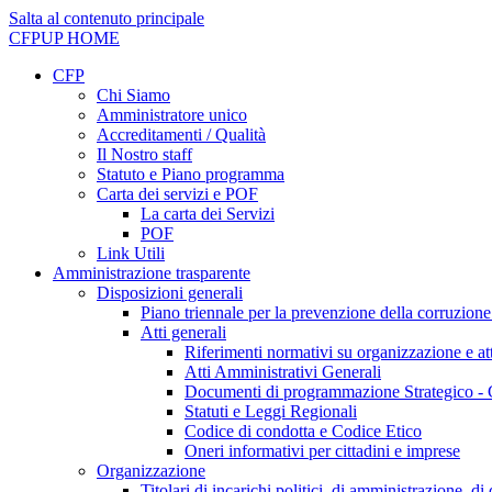
Salta al contenuto principale
CFPUP
HOME
CFP
Chi Siamo
Amministratore unico
Accreditamenti / Qualità
Il Nostro staff
Statuto e Piano programma
Carta dei servizi e POF
La carta dei Servizi
POF
Link Utili
Amministrazione trasparente
Disposizioni generali
Piano triennale per la prevenzione della corruzione
Atti generali
Riferimenti normativi su organizzazione e att
Atti Amministrativi Generali
Documenti di programmazione Strategico - 
Statuti e Leggi Regionali
Codice di condotta e Codice Etico
Oneri informativi per cittadini e imprese
Organizzazione
Titolari di incarichi politici, di amministrazione, d