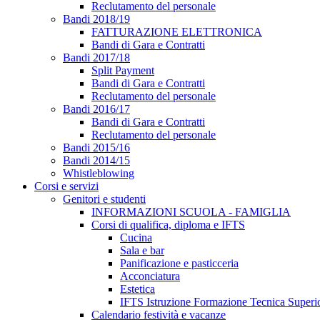
Reclutamento del personale
Bandi 2018/19
FATTURAZIONE ELETTRONICA
Bandi di Gara e Contratti
Bandi 2017/18
Split Payment
Bandi di Gara e Contratti
Reclutamento del personale
Bandi 2016/17
Bandi di Gara e Contratti
Reclutamento del personale
Bandi 2015/16
Bandi 2014/15
Whistleblowing
Corsi e servizi
Genitori e studenti
INFORMAZIONI SCUOLA - FAMIGLIA
Corsi di qualifica, diploma e IFTS
Cucina
Sala e bar
Panificazione e pasticceria
Acconciatura
Estetica
IFTS Istruzione Formazione Tecnica Superi
Calendario festività e vacanze