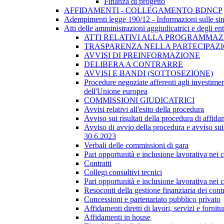
Finanza di progetto
AFFIDAMENTI - COLLEGAMENTO BDNCP
Adempimenti legge 190/12 - Informazioni sulle sin
Atti delle amministrazioni aggiudicatrici e degli en
ATTI RELATIVI ALLA PROGRAMMAZI
TRASPARENZA NELLA PARTECIPAZIO
AVVISI DI PREINFORMAZIONE
DELIBERA A CONTRARRE
AVVISI E BANDI (SOTTOSEZIONE)
Procedure negoziate afferenti agli investimen
dell'Unione europea
COMMISSIONI GIUDICATRICI
Avvisi relativi all'esito della procedura
Avviso sui risultati della procedura di affida
Avviso di avvio della procedura e avviso sui 
30.6.2023
Verbali delle commissioni di gara
Pari opportunità e inclusione lavorativa nei
Contratti
Collegi consultivi tecnici
Pari opportunità e inclusione lavorativa nei
Resoconti della gestione finanziaria dei contr
Concessioni e partenariato pubblico privato
Affidamenti diretti di lavori, servizi e forni
Affidamenti in house