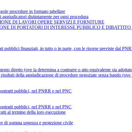
gole procedure in formato tabellare
ti aggiudicatori distintamente per ogni procedura
ONE DI LAVORI OPERE SERVIZI E FORNITURE
NE DI PORTATORI DI INTERESSE PUBBLICO E DIBATTITO
ti pubblici finanziati, in tutto o in parte, con le risorse previste dal P
mento diretto (ove la determina a contrarre o atto equivalente sia adottat
risultati della aggiudicazione di procedure negoziate senza bando (ove la
 contratti pubblici, nel PNRR e nel PNC
 contratti pubblici, nel PNRR e nel PNC
atti al termine della loro esecuzione
ture di somma urgenza e protezione civile