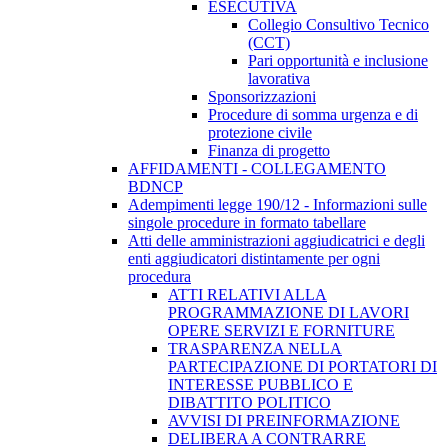
ESECUTIVA
Collegio Consultivo Tecnico
(CCT)
Pari opportunità e inclusione
lavorativa
Sponsorizzazioni
Procedure di somma urgenza e di
protezione civile
Finanza di progetto
AFFIDAMENTI - COLLEGAMENTO
BDNCP
Adempimenti legge 190/12 - Informazioni sulle
singole procedure in formato tabellare
Atti delle amministrazioni aggiudicatrici e degli
enti aggiudicatori distintamente per ogni
procedura
ATTI RELATIVI ALLA
PROGRAMMAZIONE DI LAVORI
OPERE SERVIZI E FORNITURE
TRASPARENZA NELLA
PARTECIPAZIONE DI PORTATORI DI
INTERESSE PUBBLICO E
DIBATTITO POLITICO
AVVISI DI PREINFORMAZIONE
DELIBERA A CONTRARRE