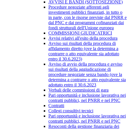
AVVISI E BANDI (SOTTOSEZIONE)
Procedure negoziate afferenti agli
investimenti pubblici finanziati, in tutto o
in parte, con le risorse previste dal PNRR e
dal PNC e dai programmi cofinanziati dai
fondi strutturali dell'Unione europea
COMMISSIONI GIUDICATRICI
Avvisi relativi all'esito della procedura
Avviso sui risultati della procedura di
affidamento diretto (ove la determina a
contrarre o atto equivalente sia adottato
entro il 30.6.2023)
Avviso di avvio della procedura e avviso
sui risultati della aggiudicazione di
procedure negoziate senza bando (ove la
determina a contrarre o atto equivalente sia
adottato entro il 30.6.2023
Verbali delle commissioni di gara
Pari opportunità e inclusione lavorativa nei
contratti pubblici, nel PNRR e nel PNC
Contratti
Collegi consultivi tecnici
Pari opportunità e inclusione lavorativa nei
contratti pubblici, nel PNRR e nel PNC
Resoconti della gestione finanziaria dei