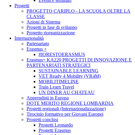
Eventi e seminari
Progetti
PROGETTO CARIPLO - LA SCUOLA OLTRE LA
CLASSE
Azioni di Sistema
Progetti in fase di sviluppo
Progetto riorganizzazione
Internazionalità
Partenariato
Erasmus +
#IORESTOERASMUS
Erasmus+ KA220 PROGETTI DI INNOVAZIONE E
PARTENARIATI STRATEGICI
SUSTAINABLE LEARNING
VET Ready 4 Mobility (VR4M)
MOBILITIMELINE
Train Learn Travel
UN DINER AU CHATEAU
Apprendisti in Europa
DOTE MERITO REGIONE LOMBARDIA
Progetti regionali (Internazionalizzazione)
Tirocinio formativo per Giovani Europei
Progetti conclusi
Progetti Leonardo
Progetti Erasmus