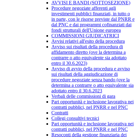
AVVISI E BANDI (SOTTOSEZIONE)
Procedure negoziate afferenti agli
investimenti pubblici finanziati, in tutto o
in parte, con le risorse previste dal PNRR e
dal PNC e dai programmi cofinanziati dai
fondi strutturali dell'Unione europea
COMMISSIONI GIUDICATRICI
Avvisi relativi all'esito della procedura
Avviso sui risultati della procedura di
affidamento diretto (ove la determina a
contrarre o atto equivalente sia adottato
entro il 30.6.2023)
Avviso di avvio della procedura e avviso
sui risultati della aggiudicazione di
procedure negoziate senza bando (ove la
determina a contrarre o atto equivalente sia
adottato entro il 30.6.2023
Verbali delle commissioni di gara
Pari opportunità e inclusione lavorativa nei
contratti pubblici, nel PNRR e nel PNC
Contratti
Collegi consultivi tecnici
Pari opportunità e inclusione lavorativa nei
contratti pubblici, nel PNRR e nel PNC
Resoconti della gestione finanziaria dei