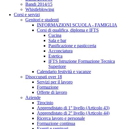
Bandi 2014/15
Whistleblowing
Corsi e servizi
Genitori e studenti
INFORMAZIONI SCUOLA - FAMIGLIA
Corsi di qualifica, diploma e IFTS
Cucina
Sala e bar
Panificazione e pasticceria
Acconciatura
Estetica
IFTS Istruzione Formazione Tecnica
Superiore
Calendario festività e vacanze
Disoccupati over 18
Servizi per il lavoro
Formazione
Offerte di lavoro
Aziende
Tirocinio
Apprendistato di 1° livello (Articolo 43)
Apprendistato di 2° livello (Articolo 44)
Ricerca lavoro e personale
Formazione continua
Eventi e seminari