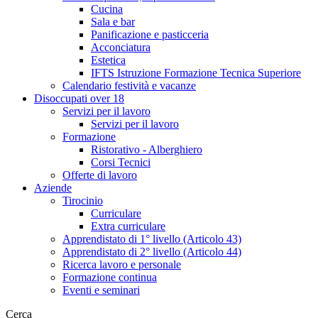
Cucina
Sala e bar
Panificazione e pasticceria
Acconciatura
Estetica
IFTS Istruzione Formazione Tecnica Superiore
Calendario festività e vacanze
Disoccupati over 18
Servizi per il lavoro
Servizi per il lavoro
Formazione
Ristorativo - Alberghiero
Corsi Tecnici
Offerte di lavoro
Aziende
Tirocinio
Curriculare
Extra curriculare
Apprendistato di 1° livello (Articolo 43)
Apprendistato di 2° livello (Articolo 44)
Ricerca lavoro e personale
Formazione continua
Eventi e seminari
Cerca