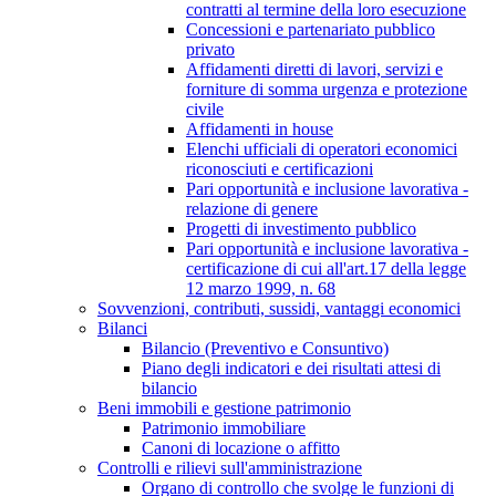
contratti al termine della loro esecuzione
Concessioni e partenariato pubblico
privato
Affidamenti diretti di lavori, servizi e
forniture di somma urgenza e protezione
civile
Affidamenti in house
Elenchi ufficiali di operatori economici
riconosciuti e certificazioni
Pari opportunità e inclusione lavorativa -
relazione di genere
Progetti di investimento pubblico
Pari opportunità e inclusione lavorativa -
certificazione di cui all'art.17 della legge
12 marzo 1999, n. 68
Sovvenzioni, contributi, sussidi, vantaggi economici
Bilanci
Bilancio (Preventivo e Consuntivo)
Piano degli indicatori e dei risultati attesi di
bilancio
Beni immobili e gestione patrimonio
Patrimonio immobiliare
Canoni di locazione o affitto
Controlli e rilievi sull'amministrazione
Organo di controllo che svolge le funzioni di