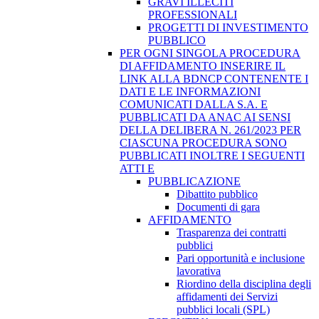
GRAVI ILLECITI
PROFESSIONALI
PROGETTI DI INVESTIMENTO
PUBBLICO
PER OGNI SINGOLA PROCEDURA
DI AFFIDAMENTO INSERIRE IL
LINK ALLA BDNCP CONTENENTE I
DATI E LE INFORMAZIONI
COMUNICATI DALLA S.A. E
PUBBLICATI DA ANAC AI SENSI
DELLA DELIBERA N. 261/2023 PER
CIASCUNA PROCEDURA SONO
PUBBLICATI INOLTRE I SEGUENTI
ATTI E
PUBBLICAZIONE
Dibattito pubblico
Documenti di gara
AFFIDAMENTO
Trasparenza dei contratti
pubblici
Pari opportunità e inclusione
lavorativa
Riordino della disciplina degli
affidamenti dei Servizi
pubblici locali (SPL)