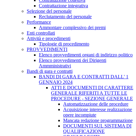
Contrattazione collettiva
Contrattazione integrativa
Selezione del personale
Reclutamento del personale
Performance
Ammontare complessivo dei premi
Enti controllati
Attività e procedimenti
Tipologie di procedimento
PROVVEDIMENTI
Elenco provvedimenti organi di indirizzo politico
Elenco provvedimenti dei Dirigenti
Ammministrativi
Bandi di gara e contratti
BANDI DI GARA E CONTRATTI DALL' 1
GENNAIO 2024
ATTI E DOCUMENTI DI CARATTERE
GENERALE RIFERITI A TUTTE LE
PROCEDURE - SEZIONE GENERALE
Automatizzazione delle procedure
Acquisizione interesse realizzazione
opere incompiute
Mancata redazione programmazione
DOCUMENTI SUL SISTEMA DI
QUALIFICAZIONE