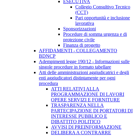
ESECUTIVA
Collegio Consultivo Tecnico
(CCT)
Pari opportunità e inclusione
lavorativa
Sponsorizzazioni
Procedure di somma urgenza e di
protezione civile
Finanza di progetto
AFFIDAMENTI - COLLEGAMENTO
BDNCP
Adempimenti legge 190/12 - Informazioni sulle
singole procedure in formato tabellare
Atti delle amministrazioni aggiudicatrici e degli
enti aggiudicatori distintamente per ogni
procedura
ATTI RELATIVI ALLA
PROGRAMMAZIONE DI LAVORI
OPERE SERVIZI E FORNITURE
TRASPARENZA NELLA
PARTECIPAZIONE DI PORTATORI DI
INTERESSE PUBBLICO E
DIBATTITO POLITICO
AVVISI DI PREINFORMAZIONE
DELIBERA A CONTRARRE