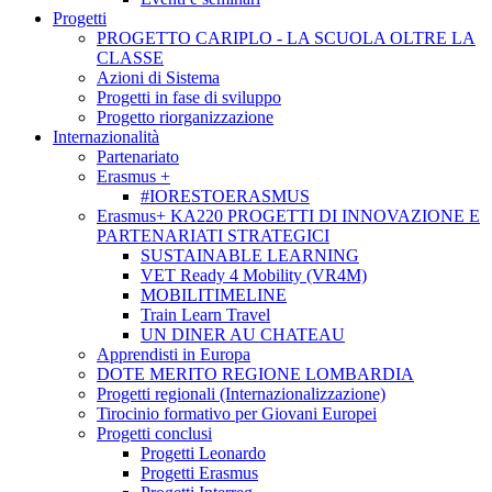
Progetti
PROGETTO CARIPLO - LA SCUOLA OLTRE LA
CLASSE
Azioni di Sistema
Progetti in fase di sviluppo
Progetto riorganizzazione
Internazionalità
Partenariato
Erasmus +
#IORESTOERASMUS
Erasmus+ KA220 PROGETTI DI INNOVAZIONE E
PARTENARIATI STRATEGICI
SUSTAINABLE LEARNING
VET Ready 4 Mobility (VR4M)
MOBILITIMELINE
Train Learn Travel
UN DINER AU CHATEAU
Apprendisti in Europa
DOTE MERITO REGIONE LOMBARDIA
Progetti regionali (Internazionalizzazione)
Tirocinio formativo per Giovani Europei
Progetti conclusi
Progetti Leonardo
Progetti Erasmus