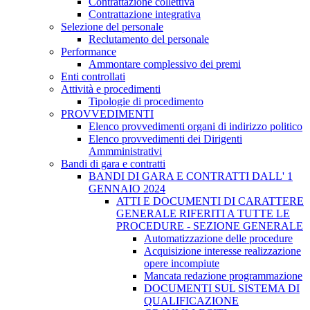
Contrattazione collettiva
Contrattazione integrativa
Selezione del personale
Reclutamento del personale
Performance
Ammontare complessivo dei premi
Enti controllati
Attività e procedimenti
Tipologie di procedimento
PROVVEDIMENTI
Elenco provvedimenti organi di indirizzo politico
Elenco provvedimenti dei Dirigenti
Ammministrativi
Bandi di gara e contratti
BANDI DI GARA E CONTRATTI DALL' 1
GENNAIO 2024
ATTI E DOCUMENTI DI CARATTERE
GENERALE RIFERITI A TUTTE LE
PROCEDURE - SEZIONE GENERALE
Automatizzazione delle procedure
Acquisizione interesse realizzazione
opere incompiute
Mancata redazione programmazione
DOCUMENTI SUL SISTEMA DI
QUALIFICAZIONE