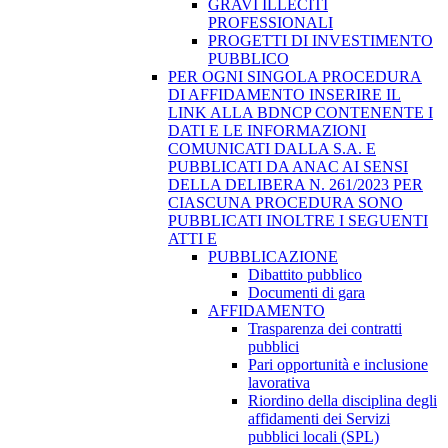
GRAVI ILLECITI
PROFESSIONALI
PROGETTI DI INVESTIMENTO
PUBBLICO
PER OGNI SINGOLA PROCEDURA
DI AFFIDAMENTO INSERIRE IL
LINK ALLA BDNCP CONTENENTE I
DATI E LE INFORMAZIONI
COMUNICATI DALLA S.A. E
PUBBLICATI DA ANAC AI SENSI
DELLA DELIBERA N. 261/2023 PER
CIASCUNA PROCEDURA SONO
PUBBLICATI INOLTRE I SEGUENTI
ATTI E
PUBBLICAZIONE
Dibattito pubblico
Documenti di gara
AFFIDAMENTO
Trasparenza dei contratti
pubblici
Pari opportunità e inclusione
lavorativa
Riordino della disciplina degli
affidamenti dei Servizi
pubblici locali (SPL)