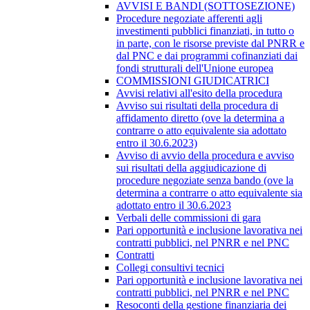
AVVISI E BANDI (SOTTOSEZIONE)
Procedure negoziate afferenti agli
investimenti pubblici finanziati, in tutto o
in parte, con le risorse previste dal PNRR e
dal PNC e dai programmi cofinanziati dai
fondi strutturali dell'Unione europea
COMMISSIONI GIUDICATRICI
Avvisi relativi all'esito della procedura
Avviso sui risultati della procedura di
affidamento diretto (ove la determina a
contrarre o atto equivalente sia adottato
entro il 30.6.2023)
Avviso di avvio della procedura e avviso
sui risultati della aggiudicazione di
procedure negoziate senza bando (ove la
determina a contrarre o atto equivalente sia
adottato entro il 30.6.2023
Verbali delle commissioni di gara
Pari opportunità e inclusione lavorativa nei
contratti pubblici, nel PNRR e nel PNC
Contratti
Collegi consultivi tecnici
Pari opportunità e inclusione lavorativa nei
contratti pubblici, nel PNRR e nel PNC
Resoconti della gestione finanziaria dei