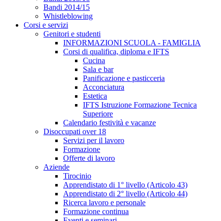
Bandi 2014/15
Whistleblowing
Corsi e servizi
Genitori e studenti
INFORMAZIONI SCUOLA - FAMIGLIA
Corsi di qualifica, diploma e IFTS
Cucina
Sala e bar
Panificazione e pasticceria
Acconciatura
Estetica
IFTS Istruzione Formazione Tecnica
Superiore
Calendario festività e vacanze
Disoccupati over 18
Servizi per il lavoro
Formazione
Offerte di lavoro
Aziende
Tirocinio
Apprendistato di 1° livello (Articolo 43)
Apprendistato di 2° livello (Articolo 44)
Ricerca lavoro e personale
Formazione continua
Eventi e seminari