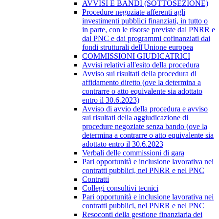
AVVISI E BANDI (SOTTOSEZIONE)
Procedure negoziate afferenti agli
investimenti pubblici finanziati, in tutto o
in parte, con le risorse previste dal PNRR e
dal PNC e dai programmi cofinanziati dai
fondi strutturali dell'Unione europea
COMMISSIONI GIUDICATRICI
Avvisi relativi all'esito della procedura
Avviso sui risultati della procedura di
affidamento diretto (ove la determina a
contrarre o atto equivalente sia adottato
entro il 30.6.2023)
Avviso di avvio della procedura e avviso
sui risultati della aggiudicazione di
procedure negoziate senza bando (ove la
determina a contrarre o atto equivalente sia
adottato entro il 30.6.2023
Verbali delle commissioni di gara
Pari opportunità e inclusione lavorativa nei
contratti pubblici, nel PNRR e nel PNC
Contratti
Collegi consultivi tecnici
Pari opportunità e inclusione lavorativa nei
contratti pubblici, nel PNRR e nel PNC
Resoconti della gestione finanziaria dei