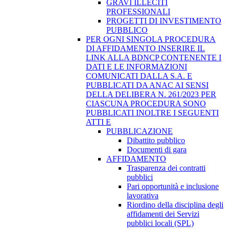
GRAVI ILLECITI
PROFESSIONALI
PROGETTI DI INVESTIMENTO
PUBBLICO
PER OGNI SINGOLA PROCEDURA
DI AFFIDAMENTO INSERIRE IL
LINK ALLA BDNCP CONTENENTE I
DATI E LE INFORMAZIONI
COMUNICATI DALLA S.A. E
PUBBLICATI DA ANAC AI SENSI
DELLA DELIBERA N. 261/2023 PER
CIASCUNA PROCEDURA SONO
PUBBLICATI INOLTRE I SEGUENTI
ATTI E
PUBBLICAZIONE
Dibattito pubblico
Documenti di gara
AFFIDAMENTO
Trasparenza dei contratti
pubblici
Pari opportunità e inclusione
lavorativa
Riordino della disciplina degli
affidamenti dei Servizi
pubblici locali (SPL)