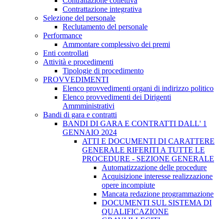
Contrattazione collettiva
Contrattazione integrativa
Selezione del personale
Reclutamento del personale
Performance
Ammontare complessivo dei premi
Enti controllati
Attività e procedimenti
Tipologie di procedimento
PROVVEDIMENTI
Elenco provvedimenti organi di indirizzo politico
Elenco provvedimenti dei Dirigenti
Ammministrativi
Bandi di gara e contratti
BANDI DI GARA E CONTRATTI DALL' 1
GENNAIO 2024
ATTI E DOCUMENTI DI CARATTERE
GENERALE RIFERITI A TUTTE LE
PROCEDURE - SEZIONE GENERALE
Automatizzazione delle procedure
Acquisizione interesse realizzazione
opere incompiute
Mancata redazione programmazione
DOCUMENTI SUL SISTEMA DI
QUALIFICAZIONE