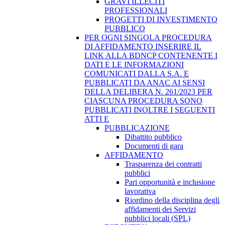
GRAVI ILLECITI
PROFESSIONALI
PROGETTI DI INVESTIMENTO
PUBBLICO
PER OGNI SINGOLA PROCEDURA
DI AFFIDAMENTO INSERIRE IL
LINK ALLA BDNCP CONTENENTE I
DATI E LE INFORMAZIONI
COMUNICATI DALLA S.A. E
PUBBLICATI DA ANAC AI SENSI
DELLA DELIBERA N. 261/2023 PER
CIASCUNA PROCEDURA SONO
PUBBLICATI INOLTRE I SEGUENTI
ATTI E
PUBBLICAZIONE
Dibattito pubblico
Documenti di gara
AFFIDAMENTO
Trasparenza dei contratti
pubblici
Pari opportunità e inclusione
lavorativa
Riordino della disciplina degli
affidamenti dei Servizi
pubblici locali (SPL)