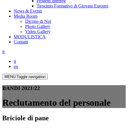
Progetti Interreg
Tirocinio Formativo di Giovani Europei
News & Eventi
Media Room
Dicono di Noi
Photo Gallery
Video Gallery
MODULISTICA
Contatti
it
it
en
MENU
Toggle navigation
BANDI 2021/22
Reclutamento del personale
Briciole di pane