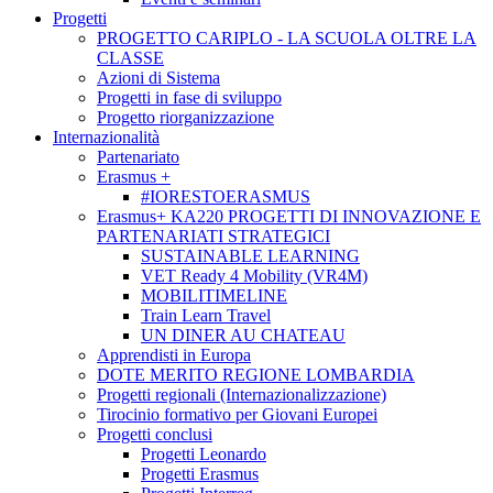
Progetti
PROGETTO CARIPLO - LA SCUOLA OLTRE LA
CLASSE
Azioni di Sistema
Progetti in fase di sviluppo
Progetto riorganizzazione
Internazionalità
Partenariato
Erasmus +
#IORESTOERASMUS
Erasmus+ KA220 PROGETTI DI INNOVAZIONE E
PARTENARIATI STRATEGICI
SUSTAINABLE LEARNING
VET Ready 4 Mobility (VR4M)
MOBILITIMELINE
Train Learn Travel
UN DINER AU CHATEAU
Apprendisti in Europa
DOTE MERITO REGIONE LOMBARDIA
Progetti regionali (Internazionalizzazione)
Tirocinio formativo per Giovani Europei
Progetti conclusi
Progetti Leonardo
Progetti Erasmus