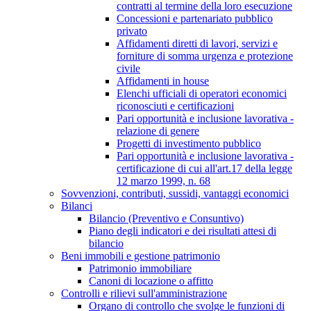
contratti al termine della loro esecuzione
Concessioni e partenariato pubblico
privato
Affidamenti diretti di lavori, servizi e
forniture di somma urgenza e protezione
civile
Affidamenti in house
Elenchi ufficiali di operatori economici
riconosciuti e certificazioni
Pari opportunità e inclusione lavorativa -
relazione di genere
Progetti di investimento pubblico
Pari opportunità e inclusione lavorativa -
certificazione di cui all'art.17 della legge
12 marzo 1999, n. 68
Sovvenzioni, contributi, sussidi, vantaggi economici
Bilanci
Bilancio (Preventivo e Consuntivo)
Piano degli indicatori e dei risultati attesi di
bilancio
Beni immobili e gestione patrimonio
Patrimonio immobiliare
Canoni di locazione o affitto
Controlli e rilievi sull'amministrazione
Organo di controllo che svolge le funzioni di