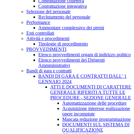
Contrattazione collettiva
Contrattazione integrativa
Selezione del personale
Reclutamento del personale
Performance
Ammontare complessivo dei premi
Enti controllati
Attività e procedimenti
Tipologie di procedimento
PROVVEDIMENTI
Elenco provvedimenti organi di indirizzo politico
Elenco provvedimenti dei Dirigenti
Ammministrativi
Bandi di gara e contratti
BANDI DI GARA E CONTRATTI DALL' 1
GENNAIO 2024
ATTI E DOCUMENTI DI CARATTERE
GENERALE RIFERITI A TUTTE LE
PROCEDURE - SEZIONE GENERALE
Automatizzazione delle procedure
Acquisizione interesse realizzazione
opere incompiute
Mancata redazione programmazione
DOCUMENTI SUL SISTEMA DI
QUALIFICAZIONE