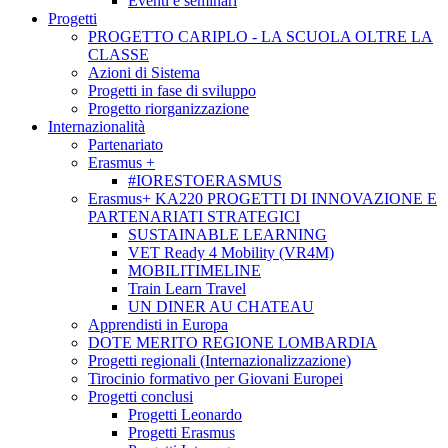
Eventi e seminari
Progetti
PROGETTO CARIPLO - LA SCUOLA OLTRE LA
CLASSE
Azioni di Sistema
Progetti in fase di sviluppo
Progetto riorganizzazione
Internazionalità
Partenariato
Erasmus +
#IORESTOERASMUS
Erasmus+ KA220 PROGETTI DI INNOVAZIONE E
PARTENARIATI STRATEGICI
SUSTAINABLE LEARNING
VET Ready 4 Mobility (VR4M)
MOBILITIMELINE
Train Learn Travel
UN DINER AU CHATEAU
Apprendisti in Europa
DOTE MERITO REGIONE LOMBARDIA
Progetti regionali (Internazionalizzazione)
Tirocinio formativo per Giovani Europei
Progetti conclusi
Progetti Leonardo
Progetti Erasmus