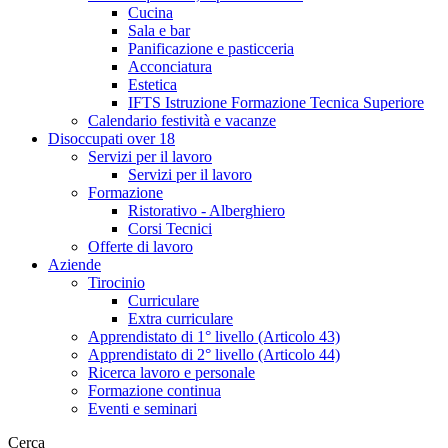
Cucina
Sala e bar
Panificazione e pasticceria
Acconciatura
Estetica
IFTS Istruzione Formazione Tecnica Superiore
Calendario festività e vacanze
Disoccupati over 18
Servizi per il lavoro
Servizi per il lavoro
Formazione
Ristorativo - Alberghiero
Corsi Tecnici
Offerte di lavoro
Aziende
Tirocinio
Curriculare
Extra curriculare
Apprendistato di 1° livello (Articolo 43)
Apprendistato di 2° livello (Articolo 44)
Ricerca lavoro e personale
Formazione continua
Eventi e seminari
Cerca