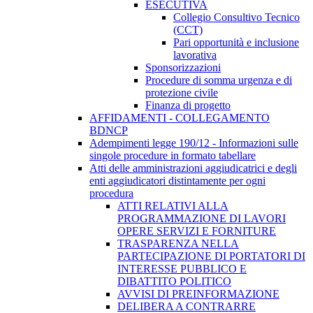
ESECUTIVA
Collegio Consultivo Tecnico
(CCT)
Pari opportunità e inclusione
lavorativa
Sponsorizzazioni
Procedure di somma urgenza e di
protezione civile
Finanza di progetto
AFFIDAMENTI - COLLEGAMENTO
BDNCP
Adempimenti legge 190/12 - Informazioni sulle
singole procedure in formato tabellare
Atti delle amministrazioni aggiudicatrici e degli
enti aggiudicatori distintamente per ogni
procedura
ATTI RELATIVI ALLA
PROGRAMMAZIONE DI LAVORI
OPERE SERVIZI E FORNITURE
TRASPARENZA NELLA
PARTECIPAZIONE DI PORTATORI DI
INTERESSE PUBBLICO E
DIBATTITO POLITICO
AVVISI DI PREINFORMAZIONE
DELIBERA A CONTRARRE