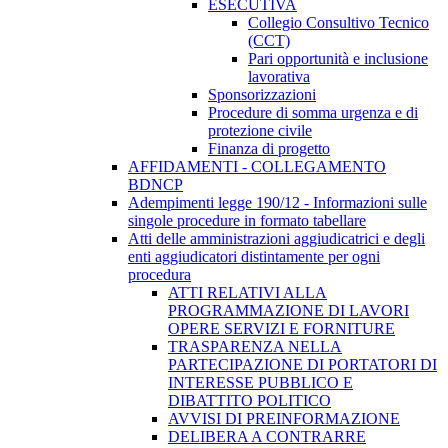
ESECUTIVA
Collegio Consultivo Tecnico
(CCT)
Pari opportunità e inclusione
lavorativa
Sponsorizzazioni
Procedure di somma urgenza e di
protezione civile
Finanza di progetto
AFFIDAMENTI - COLLEGAMENTO
BDNCP
Adempimenti legge 190/12 - Informazioni sulle
singole procedure in formato tabellare
Atti delle amministrazioni aggiudicatrici e degli
enti aggiudicatori distintamente per ogni
procedura
ATTI RELATIVI ALLA
PROGRAMMAZIONE DI LAVORI
OPERE SERVIZI E FORNITURE
TRASPARENZA NELLA
PARTECIPAZIONE DI PORTATORI DI
INTERESSE PUBBLICO E
DIBATTITO POLITICO
AVVISI DI PREINFORMAZIONE
DELIBERA A CONTRARRE