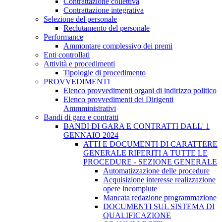
Contrattazione collettiva
Contrattazione integrativa
Selezione del personale
Reclutamento del personale
Performance
Ammontare complessivo dei premi
Enti controllati
Attività e procedimenti
Tipologie di procedimento
PROVVEDIMENTI
Elenco provvedimenti organi di indirizzo politico
Elenco provvedimenti dei Dirigenti
Ammministrativi
Bandi di gara e contratti
BANDI DI GARA E CONTRATTI DALL' 1
GENNAIO 2024
ATTI E DOCUMENTI DI CARATTERE
GENERALE RIFERITI A TUTTE LE
PROCEDURE - SEZIONE GENERALE
Automatizzazione delle procedure
Acquisizione interesse realizzazione
opere incompiute
Mancata redazione programmazione
DOCUMENTI SUL SISTEMA DI
QUALIFICAZIONE