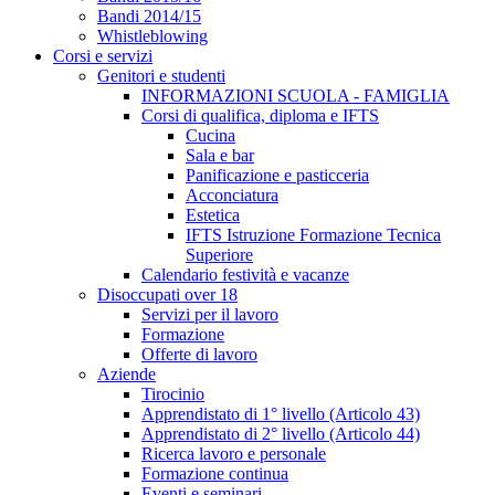
Bandi 2014/15
Whistleblowing
Corsi e servizi
Genitori e studenti
INFORMAZIONI SCUOLA - FAMIGLIA
Corsi di qualifica, diploma e IFTS
Cucina
Sala e bar
Panificazione e pasticceria
Acconciatura
Estetica
IFTS Istruzione Formazione Tecnica
Superiore
Calendario festività e vacanze
Disoccupati over 18
Servizi per il lavoro
Formazione
Offerte di lavoro
Aziende
Tirocinio
Apprendistato di 1° livello (Articolo 43)
Apprendistato di 2° livello (Articolo 44)
Ricerca lavoro e personale
Formazione continua
Eventi e seminari