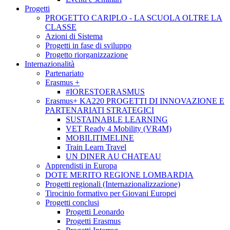
Progetti
PROGETTO CARIPLO - LA SCUOLA OLTRE LA
CLASSE
Azioni di Sistema
Progetti in fase di sviluppo
Progetto riorganizzazione
Internazionalità
Partenariato
Erasmus +
#IORESTOERASMUS
Erasmus+ KA220 PROGETTI DI INNOVAZIONE E
PARTENARIATI STRATEGICI
SUSTAINABLE LEARNING
VET Ready 4 Mobility (VR4M)
MOBILITIMELINE
Train Learn Travel
UN DINER AU CHATEAU
Apprendisti in Europa
DOTE MERITO REGIONE LOMBARDIA
Progetti regionali (Internazionalizzazione)
Tirocinio formativo per Giovani Europei
Progetti conclusi
Progetti Leonardo
Progetti Erasmus