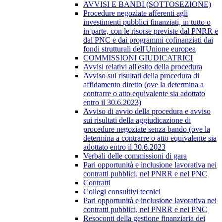
AVVISI E BANDI (SOTTOSEZIONE)
Procedure negoziate afferenti agli
investimenti pubblici finanziati, in tutto o
in parte, con le risorse previste dal PNRR e
dal PNC e dai programmi cofinanziati dai
fondi strutturali dell'Unione europea
COMMISSIONI GIUDICATRICI
Avvisi relativi all'esito della procedura
Avviso sui risultati della procedura di
affidamento diretto (ove la determina a
contrarre o atto equivalente sia adottato
entro il 30.6.2023)
Avviso di avvio della procedura e avviso
sui risultati della aggiudicazione di
procedure negoziate senza bando (ove la
determina a contrarre o atto equivalente sia
adottato entro il 30.6.2023
Verbali delle commissioni di gara
Pari opportunità e inclusione lavorativa nei
contratti pubblici, nel PNRR e nel PNC
Contratti
Collegi consultivi tecnici
Pari opportunità e inclusione lavorativa nei
contratti pubblici, nel PNRR e nel PNC
Resoconti della gestione finanziaria dei