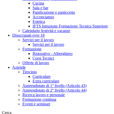
Cucina
Sala e bar
Panificazione e pasticceria
Acconciatura
Estetica
IFTS Istruzione Formazione Tecnica Superiore
Calendario festività e vacanze
Disoccupati over 18
Servizi per il lavoro
Servizi per il lavoro
Formazione
Ristorativo - Alberghiero
Corsi Tecnici
Offerte di lavoro
Aziende
Tirocinio
Curriculare
Extra curriculare
Apprendistato di 1° livello (Articolo 43)
Apprendistato di 2° livello (Articolo 44)
Ricerca lavoro e personale
Formazione continua
Eventi e seminari
Cerca