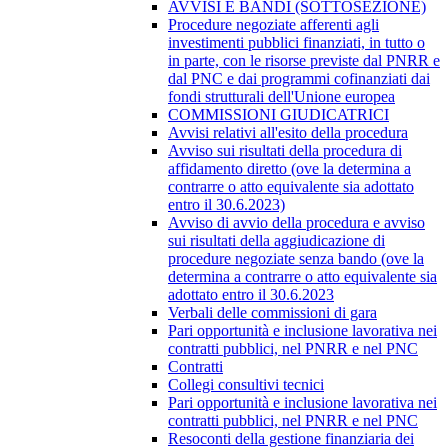
AVVISI E BANDI (SOTTOSEZIONE)
Procedure negoziate afferenti agli
investimenti pubblici finanziati, in tutto o
in parte, con le risorse previste dal PNRR e
dal PNC e dai programmi cofinanziati dai
fondi strutturali dell'Unione europea
COMMISSIONI GIUDICATRICI
Avvisi relativi all'esito della procedura
Avviso sui risultati della procedura di
affidamento diretto (ove la determina a
contrarre o atto equivalente sia adottato
entro il 30.6.2023)
Avviso di avvio della procedura e avviso
sui risultati della aggiudicazione di
procedure negoziate senza bando (ove la
determina a contrarre o atto equivalente sia
adottato entro il 30.6.2023
Verbali delle commissioni di gara
Pari opportunità e inclusione lavorativa nei
contratti pubblici, nel PNRR e nel PNC
Contratti
Collegi consultivi tecnici
Pari opportunità e inclusione lavorativa nei
contratti pubblici, nel PNRR e nel PNC
Resoconti della gestione finanziaria dei