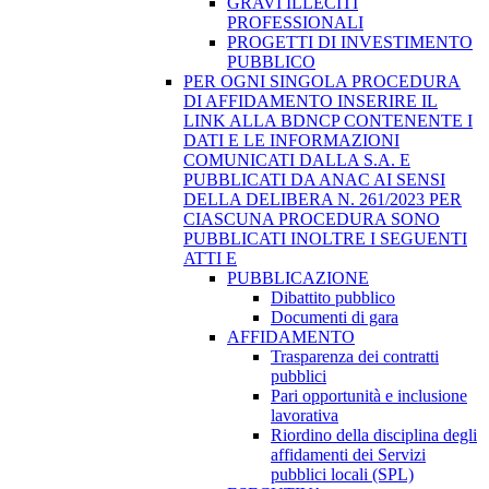
GRAVI ILLECITI
PROFESSIONALI
PROGETTI DI INVESTIMENTO
PUBBLICO
PER OGNI SINGOLA PROCEDURA
DI AFFIDAMENTO INSERIRE IL
LINK ALLA BDNCP CONTENENTE I
DATI E LE INFORMAZIONI
COMUNICATI DALLA S.A. E
PUBBLICATI DA ANAC AI SENSI
DELLA DELIBERA N. 261/2023 PER
CIASCUNA PROCEDURA SONO
PUBBLICATI INOLTRE I SEGUENTI
ATTI E
PUBBLICAZIONE
Dibattito pubblico
Documenti di gara
AFFIDAMENTO
Trasparenza dei contratti
pubblici
Pari opportunità e inclusione
lavorativa
Riordino della disciplina degli
affidamenti dei Servizi
pubblici locali (SPL)