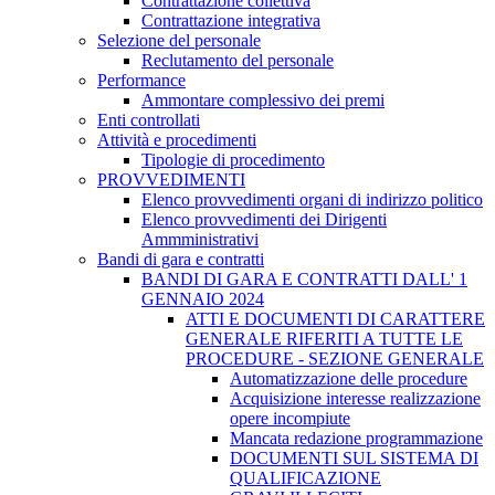
Contrattazione collettiva
Contrattazione integrativa
Selezione del personale
Reclutamento del personale
Performance
Ammontare complessivo dei premi
Enti controllati
Attività e procedimenti
Tipologie di procedimento
PROVVEDIMENTI
Elenco provvedimenti organi di indirizzo politico
Elenco provvedimenti dei Dirigenti
Ammministrativi
Bandi di gara e contratti
BANDI DI GARA E CONTRATTI DALL' 1
GENNAIO 2024
ATTI E DOCUMENTI DI CARATTERE
GENERALE RIFERITI A TUTTE LE
PROCEDURE - SEZIONE GENERALE
Automatizzazione delle procedure
Acquisizione interesse realizzazione
opere incompiute
Mancata redazione programmazione
DOCUMENTI SUL SISTEMA DI
QUALIFICAZIONE