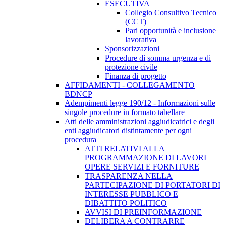
ESECUTIVA
Collegio Consultivo Tecnico
(CCT)
Pari opportunità e inclusione
lavorativa
Sponsorizzazioni
Procedure di somma urgenza e di
protezione civile
Finanza di progetto
AFFIDAMENTI - COLLEGAMENTO
BDNCP
Adempimenti legge 190/12 - Informazioni sulle
singole procedure in formato tabellare
Atti delle amministrazioni aggiudicatrici e degli
enti aggiudicatori distintamente per ogni
procedura
ATTI RELATIVI ALLA
PROGRAMMAZIONE DI LAVORI
OPERE SERVIZI E FORNITURE
TRASPARENZA NELLA
PARTECIPAZIONE DI PORTATORI DI
INTERESSE PUBBLICO E
DIBATTITO POLITICO
AVVISI DI PREINFORMAZIONE
DELIBERA A CONTRARRE