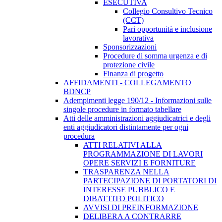
ESECUTIVA
Collegio Consultivo Tecnico
(CCT)
Pari opportunità e inclusione
lavorativa
Sponsorizzazioni
Procedure di somma urgenza e di
protezione civile
Finanza di progetto
AFFIDAMENTI - COLLEGAMENTO
BDNCP
Adempimenti legge 190/12 - Informazioni sulle
singole procedure in formato tabellare
Atti delle amministrazioni aggiudicatrici e degli
enti aggiudicatori distintamente per ogni
procedura
ATTI RELATIVI ALLA
PROGRAMMAZIONE DI LAVORI
OPERE SERVIZI E FORNITURE
TRASPARENZA NELLA
PARTECIPAZIONE DI PORTATORI DI
INTERESSE PUBBLICO E
DIBATTITO POLITICO
AVVISI DI PREINFORMAZIONE
DELIBERA A CONTRARRE