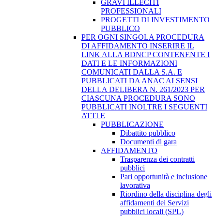
GRAVI ILLECITI
PROFESSIONALI
PROGETTI DI INVESTIMENTO
PUBBLICO
PER OGNI SINGOLA PROCEDURA
DI AFFIDAMENTO INSERIRE IL
LINK ALLA BDNCP CONTENENTE I
DATI E LE INFORMAZIONI
COMUNICATI DALLA S.A. E
PUBBLICATI DA ANAC AI SENSI
DELLA DELIBERA N. 261/2023 PER
CIASCUNA PROCEDURA SONO
PUBBLICATI INOLTRE I SEGUENTI
ATTI E
PUBBLICAZIONE
Dibattito pubblico
Documenti di gara
AFFIDAMENTO
Trasparenza dei contratti
pubblici
Pari opportunità e inclusione
lavorativa
Riordino della disciplina degli
affidamenti dei Servizi
pubblici locali (SPL)