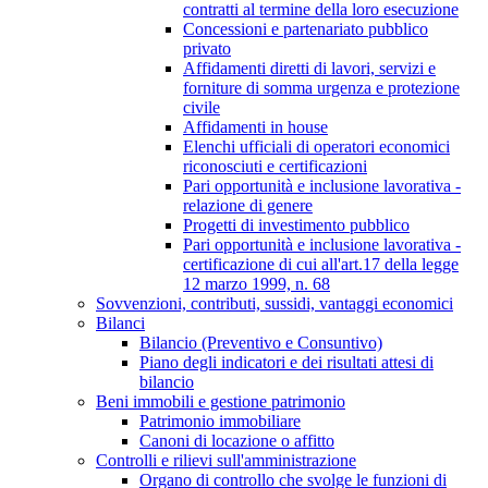
contratti al termine della loro esecuzione
Concessioni e partenariato pubblico
privato
Affidamenti diretti di lavori, servizi e
forniture di somma urgenza e protezione
civile
Affidamenti in house
Elenchi ufficiali di operatori economici
riconosciuti e certificazioni
Pari opportunità e inclusione lavorativa -
relazione di genere
Progetti di investimento pubblico
Pari opportunità e inclusione lavorativa -
certificazione di cui all'art.17 della legge
12 marzo 1999, n. 68
Sovvenzioni, contributi, sussidi, vantaggi economici
Bilanci
Bilancio (Preventivo e Consuntivo)
Piano degli indicatori e dei risultati attesi di
bilancio
Beni immobili e gestione patrimonio
Patrimonio immobiliare
Canoni di locazione o affitto
Controlli e rilievi sull'amministrazione
Organo di controllo che svolge le funzioni di