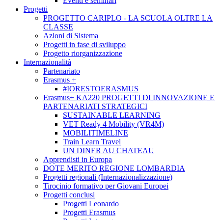
Eventi e seminari
Progetti
PROGETTO CARIPLO - LA SCUOLA OLTRE LA
CLASSE
Azioni di Sistema
Progetti in fase di sviluppo
Progetto riorganizzazione
Internazionalità
Partenariato
Erasmus +
#IORESTOERASMUS
Erasmus+ KA220 PROGETTI DI INNOVAZIONE E
PARTENARIATI STRATEGICI
SUSTAINABLE LEARNING
VET Ready 4 Mobility (VR4M)
MOBILITIMELINE
Train Learn Travel
UN DINER AU CHATEAU
Apprendisti in Europa
DOTE MERITO REGIONE LOMBARDIA
Progetti regionali (Internazionalizzazione)
Tirocinio formativo per Giovani Europei
Progetti conclusi
Progetti Leonardo
Progetti Erasmus