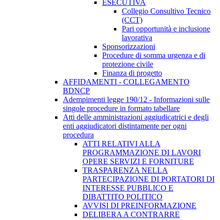
ESECUTIVA
Collegio Consultivo Tecnico
(CCT)
Pari opportunità e inclusione
lavorativa
Sponsorizzazioni
Procedure di somma urgenza e di
protezione civile
Finanza di progetto
AFFIDAMENTI - COLLEGAMENTO
BDNCP
Adempimenti legge 190/12 - Informazioni sulle
singole procedure in formato tabellare
Atti delle amministrazioni aggiudicatrici e degli
enti aggiudicatori distintamente per ogni
procedura
ATTI RELATIVI ALLA
PROGRAMMAZIONE DI LAVORI
OPERE SERVIZI E FORNITURE
TRASPARENZA NELLA
PARTECIPAZIONE DI PORTATORI DI
INTERESSE PUBBLICO E
DIBATTITO POLITICO
AVVISI DI PREINFORMAZIONE
DELIBERA A CONTRARRE