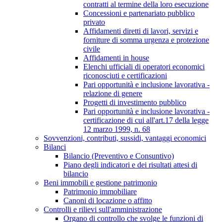
contratti al termine della loro esecuzione
Concessioni e partenariato pubblico
privato
Affidamenti diretti di lavori, servizi e
forniture di somma urgenza e protezione
civile
Affidamenti in house
Elenchi ufficiali di operatori economici
riconosciuti e certificazioni
Pari opportunità e inclusione lavorativa -
relazione di genere
Progetti di investimento pubblico
Pari opportunità e inclusione lavorativa -
certificazione di cui all'art.17 della legge
12 marzo 1999, n. 68
Sovvenzioni, contributi, sussidi, vantaggi economici
Bilanci
Bilancio (Preventivo e Consuntivo)
Piano degli indicatori e dei risultati attesi di
bilancio
Beni immobili e gestione patrimonio
Patrimonio immobiliare
Canoni di locazione o affitto
Controlli e rilievi sull'amministrazione
Organo di controllo che svolge le funzioni di