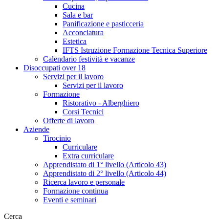
Cucina
Sala e bar
Panificazione e pasticceria
Acconciatura
Estetica
IFTS Istruzione Formazione Tecnica Superiore
Calendario festività e vacanze
Disoccupati over 18
Servizi per il lavoro
Servizi per il lavoro
Formazione
Ristorativo - Alberghiero
Corsi Tecnici
Offerte di lavoro
Aziende
Tirocinio
Curriculare
Extra curriculare
Apprendistato di 1° livello (Articolo 43)
Apprendistato di 2° livello (Articolo 44)
Ricerca lavoro e personale
Formazione continua
Eventi e seminari
Cerca