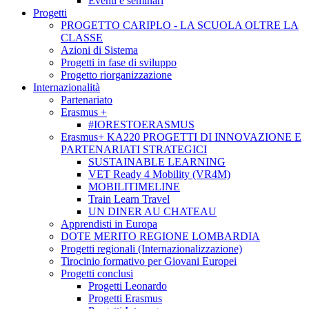
Eventi e seminari
Progetti
PROGETTO CARIPLO - LA SCUOLA OLTRE LA
CLASSE
Azioni di Sistema
Progetti in fase di sviluppo
Progetto riorganizzazione
Internazionalità
Partenariato
Erasmus +
#IORESTOERASMUS
Erasmus+ KA220 PROGETTI DI INNOVAZIONE E
PARTENARIATI STRATEGICI
SUSTAINABLE LEARNING
VET Ready 4 Mobility (VR4M)
MOBILITIMELINE
Train Learn Travel
UN DINER AU CHATEAU
Apprendisti in Europa
DOTE MERITO REGIONE LOMBARDIA
Progetti regionali (Internazionalizzazione)
Tirocinio formativo per Giovani Europei
Progetti conclusi
Progetti Leonardo
Progetti Erasmus