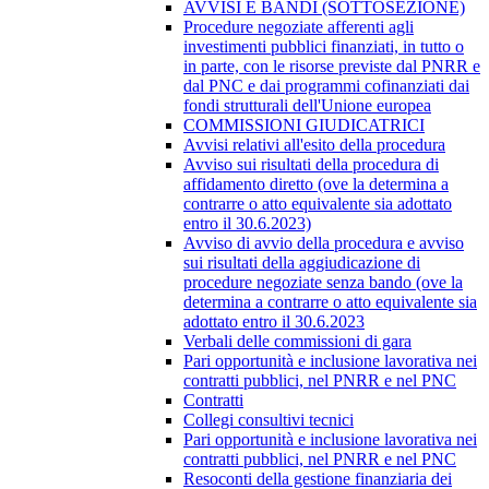
AVVISI E BANDI (SOTTOSEZIONE)
Procedure negoziate afferenti agli
investimenti pubblici finanziati, in tutto o
in parte, con le risorse previste dal PNRR e
dal PNC e dai programmi cofinanziati dai
fondi strutturali dell'Unione europea
COMMISSIONI GIUDICATRICI
Avvisi relativi all'esito della procedura
Avviso sui risultati della procedura di
affidamento diretto (ove la determina a
contrarre o atto equivalente sia adottato
entro il 30.6.2023)
Avviso di avvio della procedura e avviso
sui risultati della aggiudicazione di
procedure negoziate senza bando (ove la
determina a contrarre o atto equivalente sia
adottato entro il 30.6.2023
Verbali delle commissioni di gara
Pari opportunità e inclusione lavorativa nei
contratti pubblici, nel PNRR e nel PNC
Contratti
Collegi consultivi tecnici
Pari opportunità e inclusione lavorativa nei
contratti pubblici, nel PNRR e nel PNC
Resoconti della gestione finanziaria dei