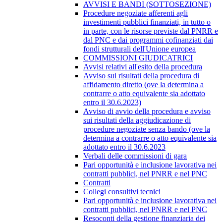
AVVISI E BANDI (SOTTOSEZIONE)
Procedure negoziate afferenti agli
investimenti pubblici finanziati, in tutto o
in parte, con le risorse previste dal PNRR e
dal PNC e dai programmi cofinanziati dai
fondi strutturali dell'Unione europea
COMMISSIONI GIUDICATRICI
Avvisi relativi all'esito della procedura
Avviso sui risultati della procedura di
affidamento diretto (ove la determina a
contrarre o atto equivalente sia adottato
entro il 30.6.2023)
Avviso di avvio della procedura e avviso
sui risultati della aggiudicazione di
procedure negoziate senza bando (ove la
determina a contrarre o atto equivalente sia
adottato entro il 30.6.2023
Verbali delle commissioni di gara
Pari opportunità e inclusione lavorativa nei
contratti pubblici, nel PNRR e nel PNC
Contratti
Collegi consultivi tecnici
Pari opportunità e inclusione lavorativa nei
contratti pubblici, nel PNRR e nel PNC
Resoconti della gestione finanziaria dei