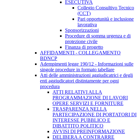
ESECUTIVA
Collegio Consultivo Tecnico
(CCT)
Pari opportunità e inclusione
lavorativa
Sponsorizzazioni
Procedure di somma urgenza e di
protezione civile
Finanza di progetto
AFFIDAMENTI - COLLEGAMENTO
BDNCP
Adempimenti legge 190/12 - Informazioni sulle
singole procedure in formato tabellare
Atti delle amministrazioni aggiudicatrici e degli
enti aggiudicatori distintamente per ogni
procedura
ATTI RELATIVI ALLA
PROGRAMMAZIONE DI LAVORI
OPERE SERVIZI E FORNITURE
TRASPARENZA NELLA
PARTECIPAZIONE DI PORTATORI DI
INTERESSE PUBBLICO E
DIBATTITO POLITICO
AVVISI DI PREINFORMAZIONE
DELIBERA A CONTRARRE