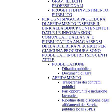
GRAVI ILLECITI
PROFESSIONALI
PROGETTI DI INVESTIMENTO
PUBBLICO
PER OGNI SINGOLA PROCEDURA
DI AFFIDAMENTO INSERIRE IL
LINK ALLA BDNCP CONTENENTE I
DATI E LE INFORMAZIONI
COMUNICATI DALLA S.A. E
PUBBLICATI DA ANAC AI SENSI
DELLA DELIBERA N. 261/2023 PER
CIASCUNA PROCEDURA SONO
PUBBLICATI INOLTRE I SEGUENTI
ATTI E
PUBBLICAZIONE
Dibattito pubblico
Documenti di gara
AFFIDAMENTO
Trasparenza dei contratti
pubblici
Pari opportunità e inclusione
lavorativa
Riordino della disciplina degli
affidamenti dei Servizi
pubblici locali (SPL)