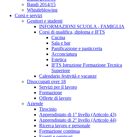
Bandi 2014/15
Whistleblowing
Corsi e servizi
Genitori e studenti
INFORMAZIONI SCUOLA - FAMIGLIA
Corsi di qualifica, diploma e IFTS
Cucina
Sala e bar
Panificazione e pasticceria
Acconciatura
Estetica
IFTS Istruzione Formazione Tecnica
Superiore
Calendario festività e vacanze
Disoccupati over 18
Servizi per il lavoro
Formazione
Offerte di lavoro
Aziende
Tirocinio
Apprendistato di 1° livello (Articolo 43)
Apprendistato di 2° livello (Articolo 44)
Ricerca lavoro e personale
Formazione continua
Eventi e seminari