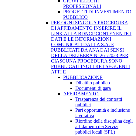
GRAVI ILLECITI
PROFESSIONALI
PROGETTI DI INVESTIMENTO
PUBBLICO
PER OGNI SINGOLA PROCEDURA
DI AFFIDAMENTO INSERIRE IL
LINK ALLA BDNCP CONTENENTE I
DATI E LE INFORMAZIONI
COMUNICATI DALLA S.A. E
PUBBLICATI DA ANAC AI SENSI
DELLA DELIBERA N. 261/2023 PER
CIASCUNA PROCEDURA SONO
PUBBLICATI INOLTRE I SEGUENTI
ATTI E
PUBBLICAZIONE
Dibattito pubblico
Documenti di gara
AFFIDAMENTO
Trasparenza dei contratti
pubblici
Pari opportunità e inclusione
lavorativa
Riordino della disciplina degli
affidamenti dei Servizi
pubblici locali (SPL)