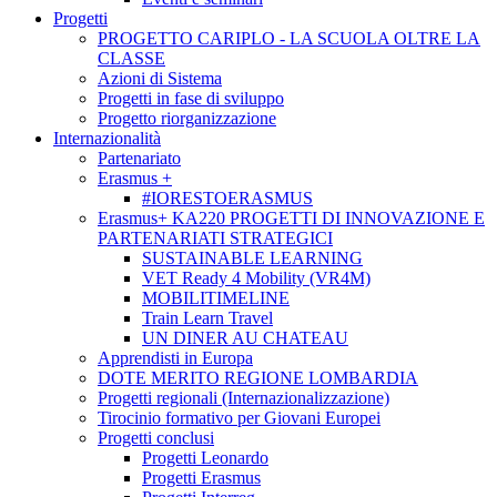
Progetti
PROGETTO CARIPLO - LA SCUOLA OLTRE LA
CLASSE
Azioni di Sistema
Progetti in fase di sviluppo
Progetto riorganizzazione
Internazionalità
Partenariato
Erasmus +
#IORESTOERASMUS
Erasmus+ KA220 PROGETTI DI INNOVAZIONE E
PARTENARIATI STRATEGICI
SUSTAINABLE LEARNING
VET Ready 4 Mobility (VR4M)
MOBILITIMELINE
Train Learn Travel
UN DINER AU CHATEAU
Apprendisti in Europa
DOTE MERITO REGIONE LOMBARDIA
Progetti regionali (Internazionalizzazione)
Tirocinio formativo per Giovani Europei
Progetti conclusi
Progetti Leonardo
Progetti Erasmus