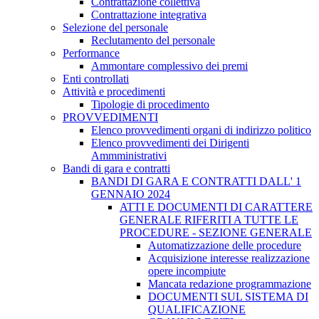
Contrattazione collettiva
Contrattazione integrativa
Selezione del personale
Reclutamento del personale
Performance
Ammontare complessivo dei premi
Enti controllati
Attività e procedimenti
Tipologie di procedimento
PROVVEDIMENTI
Elenco provvedimenti organi di indirizzo politico
Elenco provvedimenti dei Dirigenti
Ammministrativi
Bandi di gara e contratti
BANDI DI GARA E CONTRATTI DALL' 1
GENNAIO 2024
ATTI E DOCUMENTI DI CARATTERE
GENERALE RIFERITI A TUTTE LE
PROCEDURE - SEZIONE GENERALE
Automatizzazione delle procedure
Acquisizione interesse realizzazione
opere incompiute
Mancata redazione programmazione
DOCUMENTI SUL SISTEMA DI
QUALIFICAZIONE