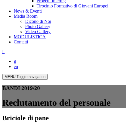
Progetti Interreg
Tirocinio Formativo di Giovani Europei
News & Eventi
Media Room
Dicono di Noi
Photo Gallery
Video Gallery
MODULISTICA
Contatti
it
it
en
MENU
Toggle navigation
BANDI 2019/20
Reclutamento del personale
Briciole di pane