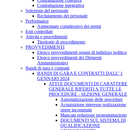
Contrattazione collettiva
Contrattazione integrativa
Selezione del personale
Reclutamento del personale
Performance
Ammontare complessivo dei premi
Enti controllati
Attività e procedimenti
Tipologie di procedimento
PROVVEDIMENTI
Elenco provvedimenti organi di indirizzo politico
Elenco provvedimenti dei Dirigenti
Ammministrativi
Bandi di gara e contratti
BANDI DI GARA E CONTRATTI DALL' 1
GENNAIO 2024
ATTI E DOCUMENTI DI CARATTERE
GENERALE RIFERITI A TUTTE LE
PROCEDURE - SEZIONE GENERALE
Automatizzazione delle procedure
Acquisizione interesse realizzazione
opere incompiute
Mancata redazione programmazione
DOCUMENTI SUL SISTEMA DI
QUALIFICAZIONE