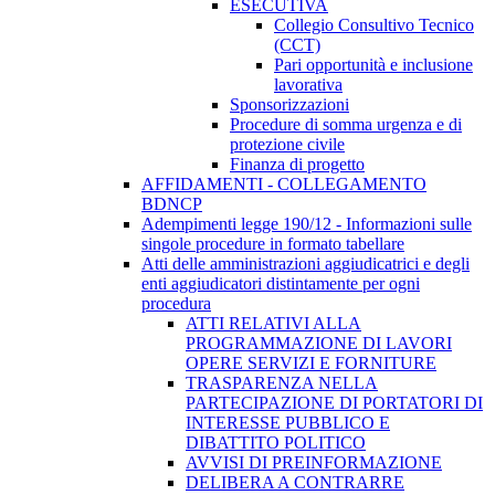
ESECUTIVA
Collegio Consultivo Tecnico
(CCT)
Pari opportunità e inclusione
lavorativa
Sponsorizzazioni
Procedure di somma urgenza e di
protezione civile
Finanza di progetto
AFFIDAMENTI - COLLEGAMENTO
BDNCP
Adempimenti legge 190/12 - Informazioni sulle
singole procedure in formato tabellare
Atti delle amministrazioni aggiudicatrici e degli
enti aggiudicatori distintamente per ogni
procedura
ATTI RELATIVI ALLA
PROGRAMMAZIONE DI LAVORI
OPERE SERVIZI E FORNITURE
TRASPARENZA NELLA
PARTECIPAZIONE DI PORTATORI DI
INTERESSE PUBBLICO E
DIBATTITO POLITICO
AVVISI DI PREINFORMAZIONE
DELIBERA A CONTRARRE