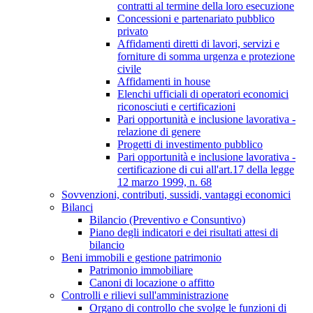
contratti al termine della loro esecuzione
Concessioni e partenariato pubblico
privato
Affidamenti diretti di lavori, servizi e
forniture di somma urgenza e protezione
civile
Affidamenti in house
Elenchi ufficiali di operatori economici
riconosciuti e certificazioni
Pari opportunità e inclusione lavorativa -
relazione di genere
Progetti di investimento pubblico
Pari opportunità e inclusione lavorativa -
certificazione di cui all'art.17 della legge
12 marzo 1999, n. 68
Sovvenzioni, contributi, sussidi, vantaggi economici
Bilanci
Bilancio (Preventivo e Consuntivo)
Piano degli indicatori e dei risultati attesi di
bilancio
Beni immobili e gestione patrimonio
Patrimonio immobiliare
Canoni di locazione o affitto
Controlli e rilievi sull'amministrazione
Organo di controllo che svolge le funzioni di