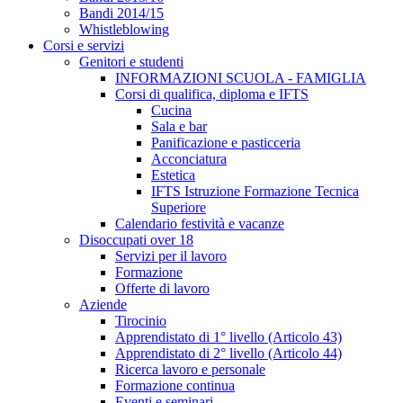
Bandi 2014/15
Whistleblowing
Corsi e servizi
Genitori e studenti
INFORMAZIONI SCUOLA - FAMIGLIA
Corsi di qualifica, diploma e IFTS
Cucina
Sala e bar
Panificazione e pasticceria
Acconciatura
Estetica
IFTS Istruzione Formazione Tecnica
Superiore
Calendario festività e vacanze
Disoccupati over 18
Servizi per il lavoro
Formazione
Offerte di lavoro
Aziende
Tirocinio
Apprendistato di 1° livello (Articolo 43)
Apprendistato di 2° livello (Articolo 44)
Ricerca lavoro e personale
Formazione continua
Eventi e seminari