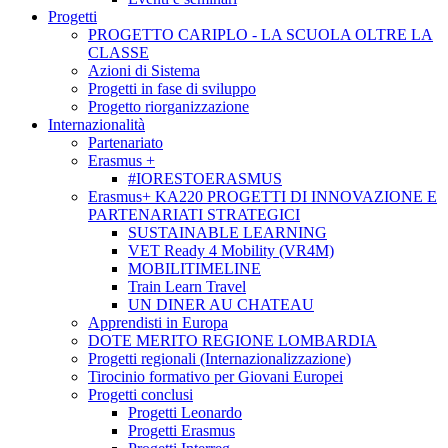
Progetti
PROGETTO CARIPLO - LA SCUOLA OLTRE LA
CLASSE
Azioni di Sistema
Progetti in fase di sviluppo
Progetto riorganizzazione
Internazionalità
Partenariato
Erasmus +
#IORESTOERASMUS
Erasmus+ KA220 PROGETTI DI INNOVAZIONE E
PARTENARIATI STRATEGICI
SUSTAINABLE LEARNING
VET Ready 4 Mobility (VR4M)
MOBILITIMELINE
Train Learn Travel
UN DINER AU CHATEAU
Apprendisti in Europa
DOTE MERITO REGIONE LOMBARDIA
Progetti regionali (Internazionalizzazione)
Tirocinio formativo per Giovani Europei
Progetti conclusi
Progetti Leonardo
Progetti Erasmus