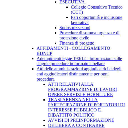
ESECUTIVA
Collegio Consultivo Tecnico
(CCT)
Pari opportunità e inclusione
lavorativa
Sponsorizzazioni
Procedure di somma urgenza e di
protezione civile
Finanza di progetto
AFFIDAMENTI - COLLEGAMENTO
BDNCP
Adempimenti legge 190/12 - Informazioni sulle
singole procedure in formato tabellare
Atti delle amministrazioni aggiudicatrici e degli
enti aggiudicatori distintamente per ogni
procedura
ATTI RELATIVI ALLA
PROGRAMMAZIONE DI LAVORI
OPERE SERVIZI E FORNITURE
TRASPARENZA NELLA
PARTECIPAZIONE DI PORTATORI DI
INTERESSE PUBBLICO E
DIBATTITO POLITICO
AVVISI DI PREINFORMAZIONE
DELIBERA A CONTRARRE