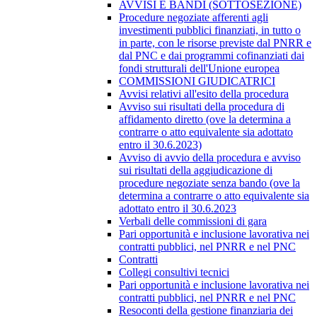
AVVISI E BANDI (SOTTOSEZIONE)
Procedure negoziate afferenti agli
investimenti pubblici finanziati, in tutto o
in parte, con le risorse previste dal PNRR e
dal PNC e dai programmi cofinanziati dai
fondi strutturali dell'Unione europea
COMMISSIONI GIUDICATRICI
Avvisi relativi all'esito della procedura
Avviso sui risultati della procedura di
affidamento diretto (ove la determina a
contrarre o atto equivalente sia adottato
entro il 30.6.2023)
Avviso di avvio della procedura e avviso
sui risultati della aggiudicazione di
procedure negoziate senza bando (ove la
determina a contrarre o atto equivalente sia
adottato entro il 30.6.2023
Verbali delle commissioni di gara
Pari opportunità e inclusione lavorativa nei
contratti pubblici, nel PNRR e nel PNC
Contratti
Collegi consultivi tecnici
Pari opportunità e inclusione lavorativa nei
contratti pubblici, nel PNRR e nel PNC
Resoconti della gestione finanziaria dei