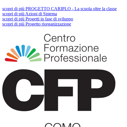
scopri
di più
PROGETTO CARIPLO - La scuola oltre la classe
scopri
di più
Azioni di Sistema
scopri
di più
Progetti in fase di sviluppo
scopri
di più
Progetto riorganizzazione