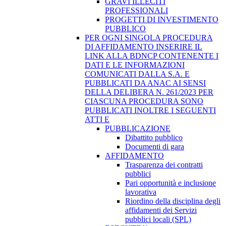
GRAVI ILLECITI
PROFESSIONALI
PROGETTI DI INVESTIMENTO
PUBBLICO
PER OGNI SINGOLA PROCEDURA
DI AFFIDAMENTO INSERIRE IL
LINK ALLA BDNCP CONTENENTE I
DATI E LE INFORMAZIONI
COMUNICATI DALLA S.A. E
PUBBLICATI DA ANAC AI SENSI
DELLA DELIBERA N. 261/2023 PER
CIASCUNA PROCEDURA SONO
PUBBLICATI INOLTRE I SEGUENTI
ATTI E
PUBBLICAZIONE
Dibattito pubblico
Documenti di gara
AFFIDAMENTO
Trasparenza dei contratti
pubblici
Pari opportunità e inclusione
lavorativa
Riordino della disciplina degli
affidamenti dei Servizi
pubblici locali (SPL)