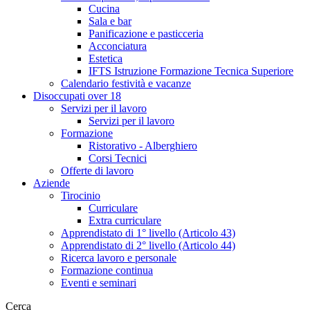
Cucina
Sala e bar
Panificazione e pasticceria
Acconciatura
Estetica
IFTS Istruzione Formazione Tecnica Superiore
Calendario festività e vacanze
Disoccupati over 18
Servizi per il lavoro
Servizi per il lavoro
Formazione
Ristorativo - Alberghiero
Corsi Tecnici
Offerte di lavoro
Aziende
Tirocinio
Curriculare
Extra curriculare
Apprendistato di 1° livello (Articolo 43)
Apprendistato di 2° livello (Articolo 44)
Ricerca lavoro e personale
Formazione continua
Eventi e seminari
Cerca