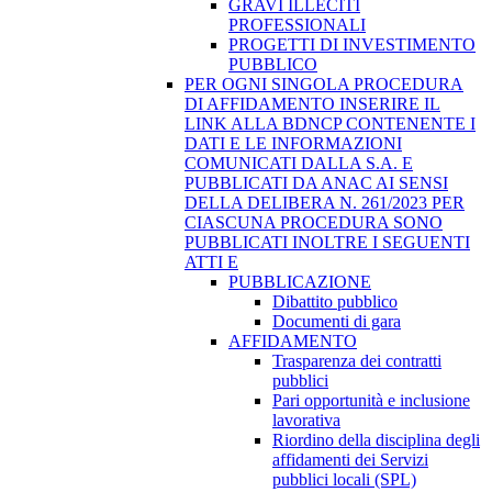
GRAVI ILLECITI
PROFESSIONALI
PROGETTI DI INVESTIMENTO
PUBBLICO
PER OGNI SINGOLA PROCEDURA
DI AFFIDAMENTO INSERIRE IL
LINK ALLA BDNCP CONTENENTE I
DATI E LE INFORMAZIONI
COMUNICATI DALLA S.A. E
PUBBLICATI DA ANAC AI SENSI
DELLA DELIBERA N. 261/2023 PER
CIASCUNA PROCEDURA SONO
PUBBLICATI INOLTRE I SEGUENTI
ATTI E
PUBBLICAZIONE
Dibattito pubblico
Documenti di gara
AFFIDAMENTO
Trasparenza dei contratti
pubblici
Pari opportunità e inclusione
lavorativa
Riordino della disciplina degli
affidamenti dei Servizi
pubblici locali (SPL)