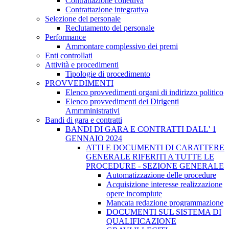
Contrattazione collettiva
Contrattazione integrativa
Selezione del personale
Reclutamento del personale
Performance
Ammontare complessivo dei premi
Enti controllati
Attività e procedimenti
Tipologie di procedimento
PROVVEDIMENTI
Elenco provvedimenti organi di indirizzo politico
Elenco provvedimenti dei Dirigenti
Ammministrativi
Bandi di gara e contratti
BANDI DI GARA E CONTRATTI DALL' 1
GENNAIO 2024
ATTI E DOCUMENTI DI CARATTERE
GENERALE RIFERITI A TUTTE LE
PROCEDURE - SEZIONE GENERALE
Automatizzazione delle procedure
Acquisizione interesse realizzazione
opere incompiute
Mancata redazione programmazione
DOCUMENTI SUL SISTEMA DI
QUALIFICAZIONE