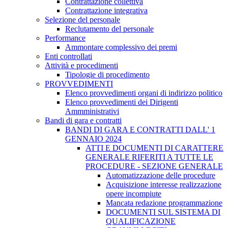
Contrattazione collettiva
Contrattazione integrativa
Selezione del personale
Reclutamento del personale
Performance
Ammontare complessivo dei premi
Enti controllati
Attività e procedimenti
Tipologie di procedimento
PROVVEDIMENTI
Elenco provvedimenti organi di indirizzo politico
Elenco provvedimenti dei Dirigenti
Ammministrativi
Bandi di gara e contratti
BANDI DI GARA E CONTRATTI DALL' 1
GENNAIO 2024
ATTI E DOCUMENTI DI CARATTERE
GENERALE RIFERITI A TUTTE LE
PROCEDURE - SEZIONE GENERALE
Automatizzazione delle procedure
Acquisizione interesse realizzazione
opere incompiute
Mancata redazione programmazione
DOCUMENTI SUL SISTEMA DI
QUALIFICAZIONE