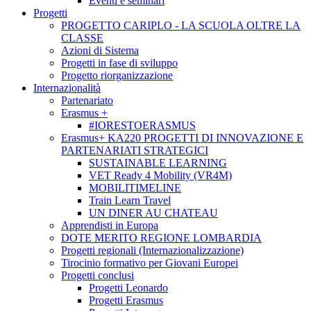
Eventi e seminari
Progetti
PROGETTO CARIPLO - LA SCUOLA OLTRE LA
CLASSE
Azioni di Sistema
Progetti in fase di sviluppo
Progetto riorganizzazione
Internazionalità
Partenariato
Erasmus +
#IORESTOERASMUS
Erasmus+ KA220 PROGETTI DI INNOVAZIONE E
PARTENARIATI STRATEGICI
SUSTAINABLE LEARNING
VET Ready 4 Mobility (VR4M)
MOBILITIMELINE
Train Learn Travel
UN DINER AU CHATEAU
Apprendisti in Europa
DOTE MERITO REGIONE LOMBARDIA
Progetti regionali (Internazionalizzazione)
Tirocinio formativo per Giovani Europei
Progetti conclusi
Progetti Leonardo
Progetti Erasmus