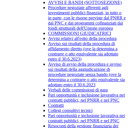
AVVISI E BANDI (SOTTOSEZIONE)
Procedure negoziate afferenti agli
investimenti pubblici finanziati, in tutto o
in parte, con le risorse previste dal PNRR e
dal PNC e dai programmi cofinanziati dai
fondi strutturali dell'Unione europea
COMMISSIONI GIUDICATRICI
Avvisi relativi all'esito della procedura
Avviso sui risultati della procedura di
affidamento diretto (ove la determina a
contrarre o atto equivalente sia adottato
entro il 30.6.2023)
Avviso di avvio della procedura e avviso
sui risultati della aggiudicazione di
procedure negoziate senza bando (ove la
determina a contrarre o atto equivalente sia
adottato entro il 30.6.2023
Verbali delle commissioni di gara
Pari opportunità e inclusione lavorativa nei
contratti pubblici, nel PNRR e nel PNC
Contratti
Collegi consultivi tecnici
Pari opportunità e inclusione lavorativa nei
contratti pubblici, nel PNRR e nel PNC
Resoconti della gestione finanziaria dei