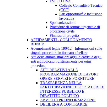
ESECUTIVA
Collegio Consultivo Tecnico
(CCT)
Pari opportunità e inclusione
lavorativa
Sponsorizzazioni
Procedure di somma urgenza e di
protezione civile
Finanza di progetto
AFFIDAMENTI - COLLEGAMENTO
BDNCP
Adempimenti legge 190/12 - Informazioni sulle
singole procedure in formato tabellare
Atti delle amministrazioni aggiudicatrici e degli
enti aggiudicatori distintamente per ogni
procedura
ATTI RELATIVI ALLA
PROGRAMMAZIONE DI LAVORI
OPERE SERVIZI E FORNITURE
TRASPARENZA NELLA
PARTECIPAZIONE DI PORTATORI DI
INTERESSE PUBBLICO E
DIBATTITO POLITICO
AVVISI DI PREINFORMAZIONE
DELIBERA A CONTRARRE