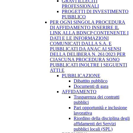
GRAVI ILLECITI
PROFESSIONALI
PROGETTI DI INVESTIMENTO
PUBBLICO
PER OGNI SINGOLA PROCEDURA
DI AFFIDAMENTO INSERIRE IL
LINK ALLA BDNCP CONTENENTE I
DATI E LE INFORMAZIONI
COMUNICATI DALLA S.A. E
PUBBLICATI DA ANAC AI SENSI
DELLA DELIBERA N. 261/2023 PER
CIASCUNA PROCEDURA SONO
PUBBLICATI INOLTRE I SEGUENTI
ATTI E
PUBBLICAZIONE
Dibattito pubblico
Documenti di gara
AFFIDAMENTO
Trasparenza dei contratti
pubblici
Pari opportunità e inclusione
lavorativa
Riordino della disciplina degli
affidamenti dei Servizi
pubblici locali (SPL)