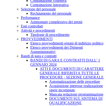
Contrattazione collettiva
Contrattazione integrativa
Selezione del personale
Reclutamento del personale
Performance
Ammontare complessivo dei premi
Enti controllati
Attività e procedimenti
Tipologie di procedimento
PROVVEDIMENTI
Elenco provvedimenti organi di indirizzo politico
Elenco provvedimenti dei Dirigenti
Ammministrativi
Bandi di gara e contratti
BANDI DI GARA E CONTRATTI DALL' 1
GENNAIO 2024
ATTI E DOCUMENTI DI CARATTERE
GENERALE RIFERITI A TUTTE LE
PROCEDURE - SEZIONE GENERALE
Automatizzazione delle procedure
Acquisizione interesse realizzazione
opere incompiute
Mancata redazione programmazione
DOCUMENTI SUL SISTEMA DI
QUALIFICAZIONE