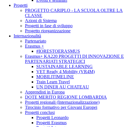
Eventi e seminari
Progetti
PROGETTO CARIPLO - LA SCUOLA OLTRE LA
CLASSE
Azioni di Sistema
Progetti in fase di sviluppo
Progetto riorganizzazione
Internazionalità
Partenariato
Erasmus +
#IORESTOERASMUS
Erasmus+ KA220 PROGETTI DI INNOVAZIONE E
PARTENARIATI STRATEGICI
SUSTAINABLE LEARNING
VET Ready 4 Mobility (VR4M)
MOBILITIMELINE
Train Learn Travel
UN DINER AU CHATEAU
Apprendisti in Europa
DOTE MERITO REGIONE LOMBARDIA
Progetti regionali (Internazionalizzazione)
Tirocinio formativo per Giovani Europei
Progetti conclusi
Progetti Leonardo
Progetti Erasmus