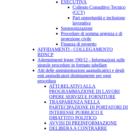
ESECUTIVA
Collegio Consultivo Tecnico
(CCT)
Pari opportunità e inclusione
lavorativa
Sponsorizzazioni
Procedure di somma urgenza e di
protezione civile
Finanza di progetto
AFFIDAMENTI - COLLEGAMENTO
BDNCP
Adempimenti legge 190/12 - Informazioni sulle
singole procedure in formato tabellare
Atti delle amministrazioni aggiudicatrici e degli
enti aggiudicatori distintamente per ogni
procedura
ATTI RELATIVI ALLA
PROGRAMMAZIONE DI LAVORI
OPERE SERVIZI E FORNITURE
TRASPARENZA NELLA
PARTECIPAZIONE DI PORTATORI DI
INTERESSE PUBBLICO E
DIBATTITO POLITICO
AVVISI DI PREINFORMAZIONE
DELIBERA A CONTRARRE