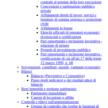
contratti al termine della loro esecuzione
Concessioni e partenariato pubblico
privato
Affidamenti diretti di lavori, servizi e
forniture di somma urgenza e protezione
civile
Affidamenti in house
Elenchi ufficiali di operatori economici
riconosciuti e certificazioni
Pari opportunità e inclusione lavorativa -
relazione di genere
Progetti di investimento pubblico
Pari opportunità e inclusione lavorativa -
certificazione di cui all'art.17 della legge
12 marzo 1999, n. 68
Sovvenzioni, contributi, sussidi, vantaggi economici
Bilanci
Bilancio (Preventivo e Consuntivo)
Piano degli indicatori e dei risultati attesi di
bilancio
Beni immobili e gestione patrimonio
Patrimonio immobiliare
Canoni di locazione o affitto
Controlli e rilievi sull'amministrazione
Organo di controllo che svolge le funzioni di