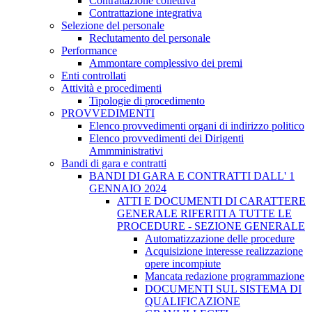
Contrattazione collettiva
Contrattazione integrativa
Selezione del personale
Reclutamento del personale
Performance
Ammontare complessivo dei premi
Enti controllati
Attività e procedimenti
Tipologie di procedimento
PROVVEDIMENTI
Elenco provvedimenti organi di indirizzo politico
Elenco provvedimenti dei Dirigenti
Ammministrativi
Bandi di gara e contratti
BANDI DI GARA E CONTRATTI DALL' 1
GENNAIO 2024
ATTI E DOCUMENTI DI CARATTERE
GENERALE RIFERITI A TUTTE LE
PROCEDURE - SEZIONE GENERALE
Automatizzazione delle procedure
Acquisizione interesse realizzazione
opere incompiute
Mancata redazione programmazione
DOCUMENTI SUL SISTEMA DI
QUALIFICAZIONE