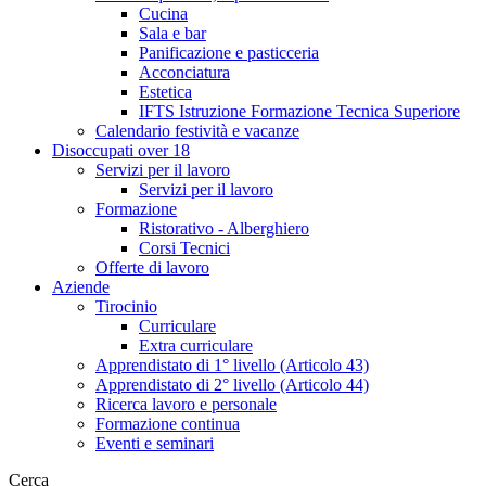
Cucina
Sala e bar
Panificazione e pasticceria
Acconciatura
Estetica
IFTS Istruzione Formazione Tecnica Superiore
Calendario festività e vacanze
Disoccupati over 18
Servizi per il lavoro
Servizi per il lavoro
Formazione
Ristorativo - Alberghiero
Corsi Tecnici
Offerte di lavoro
Aziende
Tirocinio
Curriculare
Extra curriculare
Apprendistato di 1° livello (Articolo 43)
Apprendistato di 2° livello (Articolo 44)
Ricerca lavoro e personale
Formazione continua
Eventi e seminari
Cerca