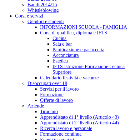
Bandi 2014/15
Whistleblowing
Corsi e servizi
Genitori e studenti
INFORMAZIONI SCUOLA - FAMIGLIA
Corsi di qualifica, diploma e IFTS
Cucina
Sala e bar
Panificazione e pasticceria
Acconciatura
Estetica
IFTS Istruzione Formazione Tecnica
Superiore
Calendario festività e vacanze
Disoccupati over 18
Servizi per il lavoro
Formazione
Offerte di lavoro
Aziende
Tirocinio
Apprendistato di 1° livello (Articolo 43)
Apprendistato di 2° livello (Articolo 44)
Ricerca lavoro e personale
Formazione continua
Eventi e seminari