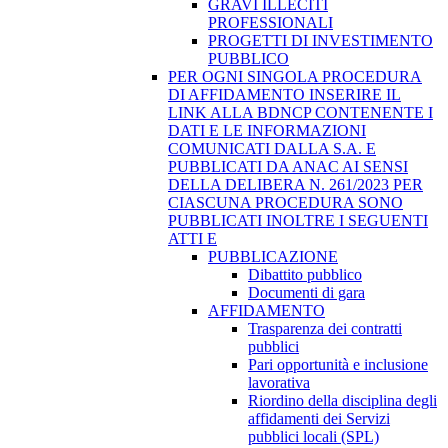
GRAVI ILLECITI
PROFESSIONALI
PROGETTI DI INVESTIMENTO
PUBBLICO
PER OGNI SINGOLA PROCEDURA
DI AFFIDAMENTO INSERIRE IL
LINK ALLA BDNCP CONTENENTE I
DATI E LE INFORMAZIONI
COMUNICATI DALLA S.A. E
PUBBLICATI DA ANAC AI SENSI
DELLA DELIBERA N. 261/2023 PER
CIASCUNA PROCEDURA SONO
PUBBLICATI INOLTRE I SEGUENTI
ATTI E
PUBBLICAZIONE
Dibattito pubblico
Documenti di gara
AFFIDAMENTO
Trasparenza dei contratti
pubblici
Pari opportunità e inclusione
lavorativa
Riordino della disciplina degli
affidamenti dei Servizi
pubblici locali (SPL)