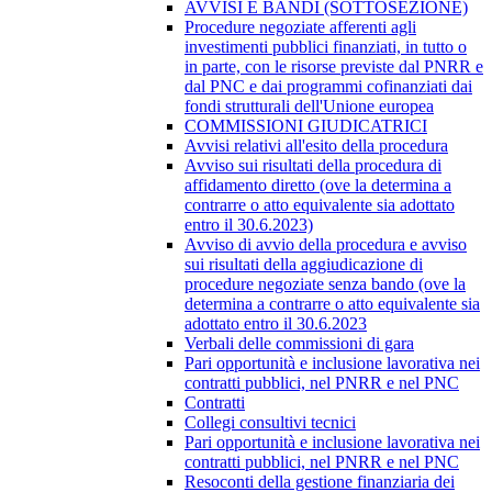
AVVISI E BANDI (SOTTOSEZIONE)
Procedure negoziate afferenti agli
investimenti pubblici finanziati, in tutto o
in parte, con le risorse previste dal PNRR e
dal PNC e dai programmi cofinanziati dai
fondi strutturali dell'Unione europea
COMMISSIONI GIUDICATRICI
Avvisi relativi all'esito della procedura
Avviso sui risultati della procedura di
affidamento diretto (ove la determina a
contrarre o atto equivalente sia adottato
entro il 30.6.2023)
Avviso di avvio della procedura e avviso
sui risultati della aggiudicazione di
procedure negoziate senza bando (ove la
determina a contrarre o atto equivalente sia
adottato entro il 30.6.2023
Verbali delle commissioni di gara
Pari opportunità e inclusione lavorativa nei
contratti pubblici, nel PNRR e nel PNC
Contratti
Collegi consultivi tecnici
Pari opportunità e inclusione lavorativa nei
contratti pubblici, nel PNRR e nel PNC
Resoconti della gestione finanziaria dei