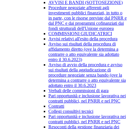
AVVISI E BANDI (SOTTOSEZIONE)
Procedure negoziate afferenti agli
investimenti pubblici finanziati, in tutto o
in parte, con le risorse previste dal PNRR e
dal PNC e dai programmi cofinanziati dai
fondi strutturali dell'Unione europea
COMMISSIONI GIUDICATRICI
Avvisi relativi all'esito della procedura
Avviso sui risultati della procedura di
affidamento diretto (ove la determina a
contrarre o atto equivalente sia adottato
entro il 30.6.2023)
Avviso di avvio della procedura e avviso
sui risultati della aggiudicazione di
procedure negoziate senza bando (ove la
determina a contrarre o atto equivalente sia
adottato entro il 30.6.2023
Verbali delle commissioni di gara
Pari opportunità e inclusione lavorativa nei
contratti pubblici, nel PNRR e nel PNC
Contratti
Collegi consultivi tecnici
Pari opportunità e inclusione lavorativa nei
contratti pubblici, nel PNRR e nel PNC
Resoconti della gestione finanziaria dei