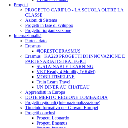
Progetti
PROGETTO CARIPLO - LA SCUOLA OLTRE LA
CLASSE
Azioni di Sistema
Progetti in fase di sviluppo
Progetto riorganizzazione
Internazionalità
Partenariato
Erasmus +
#IORESTOERASMUS
Erasmus+ KA220 PROGETTI DI INNOVAZIONE E
PARTENARIATI STRATEGICI
SUSTAINABLE LEARNING
VET Ready 4 Mobility (VR4M)
MOBILITIMELINE
Train Learn Travel
UN DINER AU CHATEAU
Apprendisti in Europa
DOTE MERITO REGIONE LOMBARDIA
Progetti regionali (Internazionalizzazione)
Tirocinio formativo per Giovani Europei
Progetti conclusi
Progetti Leonardo
Progetti Erasmus