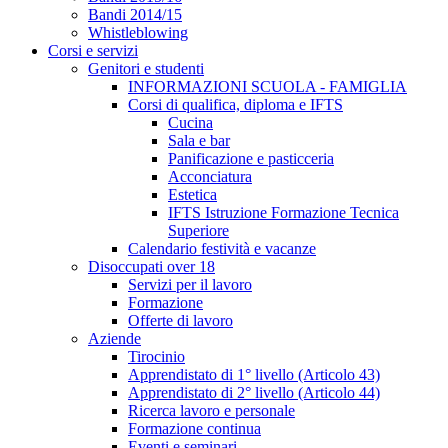
Bandi 2014/15
Whistleblowing
Corsi e servizi
Genitori e studenti
INFORMAZIONI SCUOLA - FAMIGLIA
Corsi di qualifica, diploma e IFTS
Cucina
Sala e bar
Panificazione e pasticceria
Acconciatura
Estetica
IFTS Istruzione Formazione Tecnica
Superiore
Calendario festività e vacanze
Disoccupati over 18
Servizi per il lavoro
Formazione
Offerte di lavoro
Aziende
Tirocinio
Apprendistato di 1° livello (Articolo 43)
Apprendistato di 2° livello (Articolo 44)
Ricerca lavoro e personale
Formazione continua
Eventi e seminari