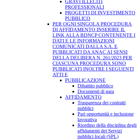
GRAVI ILLECITI
PROFESSIONALI
PROGETTI DI INVESTIMENTO
PUBBLICO
PER OGNI SINGOLA PROCEDURA
DI AFFIDAMENTO INSERIRE IL
LINK ALLA BDNCP CONTENENTE I
DATI E LE INFORMAZIONI
COMUNICATI DALLA S.A. E
PUBBLICATI DA ANAC AI SENSI
DELLA DELIBERA N. 261/2023 PER
CIASCUNA PROCEDURA SONO
PUBBLICATI INOLTRE I SEGUENTI
ATTI E
PUBBLICAZIONE
Dibattito pubblico
Documenti di gara
AFFIDAMENTO
Trasparenza dei contratti
pubblici
Pari opportunità e inclusione
lavorativa
Riordino della disciplina degli
affidamenti dei Servizi
pubblici locali (SPL)