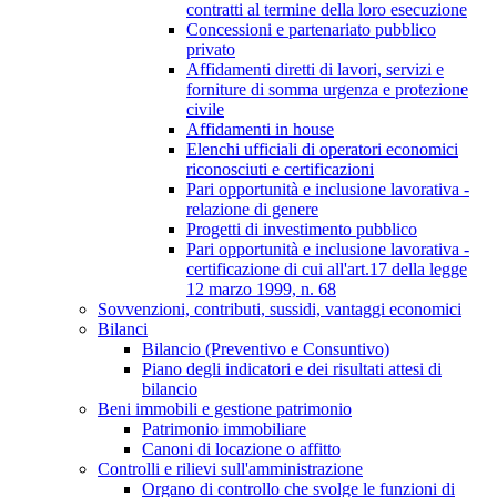
contratti al termine della loro esecuzione
Concessioni e partenariato pubblico
privato
Affidamenti diretti di lavori, servizi e
forniture di somma urgenza e protezione
civile
Affidamenti in house
Elenchi ufficiali di operatori economici
riconosciuti e certificazioni
Pari opportunità e inclusione lavorativa -
relazione di genere
Progetti di investimento pubblico
Pari opportunità e inclusione lavorativa -
certificazione di cui all'art.17 della legge
12 marzo 1999, n. 68
Sovvenzioni, contributi, sussidi, vantaggi economici
Bilanci
Bilancio (Preventivo e Consuntivo)
Piano degli indicatori e dei risultati attesi di
bilancio
Beni immobili e gestione patrimonio
Patrimonio immobiliare
Canoni di locazione o affitto
Controlli e rilievi sull'amministrazione
Organo di controllo che svolge le funzioni di