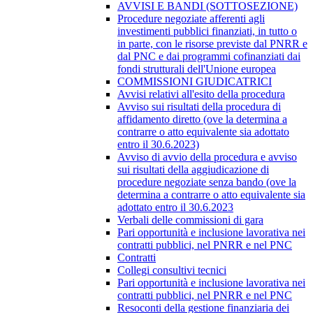
AVVISI E BANDI (SOTTOSEZIONE)
Procedure negoziate afferenti agli
investimenti pubblici finanziati, in tutto o
in parte, con le risorse previste dal PNRR e
dal PNC e dai programmi cofinanziati dai
fondi strutturali dell'Unione europea
COMMISSIONI GIUDICATRICI
Avvisi relativi all'esito della procedura
Avviso sui risultati della procedura di
affidamento diretto (ove la determina a
contrarre o atto equivalente sia adottato
entro il 30.6.2023)
Avviso di avvio della procedura e avviso
sui risultati della aggiudicazione di
procedure negoziate senza bando (ove la
determina a contrarre o atto equivalente sia
adottato entro il 30.6.2023
Verbali delle commissioni di gara
Pari opportunità e inclusione lavorativa nei
contratti pubblici, nel PNRR e nel PNC
Contratti
Collegi consultivi tecnici
Pari opportunità e inclusione lavorativa nei
contratti pubblici, nel PNRR e nel PNC
Resoconti della gestione finanziaria dei