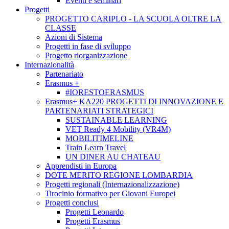
Eventi e seminari
Progetti
PROGETTO CARIPLO - LA SCUOLA OLTRE LA
CLASSE
Azioni di Sistema
Progetti in fase di sviluppo
Progetto riorganizzazione
Internazionalità
Partenariato
Erasmus +
#IORESTOERASMUS
Erasmus+ KA220 PROGETTI DI INNOVAZIONE E
PARTENARIATI STRATEGICI
SUSTAINABLE LEARNING
VET Ready 4 Mobility (VR4M)
MOBILITIMELINE
Train Learn Travel
UN DINER AU CHATEAU
Apprendisti in Europa
DOTE MERITO REGIONE LOMBARDIA
Progetti regionali (Internazionalizzazione)
Tirocinio formativo per Giovani Europei
Progetti conclusi
Progetti Leonardo
Progetti Erasmus