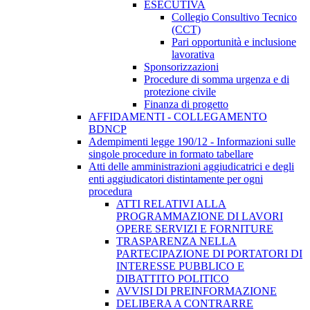
ESECUTIVA
Collegio Consultivo Tecnico
(CCT)
Pari opportunità e inclusione
lavorativa
Sponsorizzazioni
Procedure di somma urgenza e di
protezione civile
Finanza di progetto
AFFIDAMENTI - COLLEGAMENTO
BDNCP
Adempimenti legge 190/12 - Informazioni sulle
singole procedure in formato tabellare
Atti delle amministrazioni aggiudicatrici e degli
enti aggiudicatori distintamente per ogni
procedura
ATTI RELATIVI ALLA
PROGRAMMAZIONE DI LAVORI
OPERE SERVIZI E FORNITURE
TRASPARENZA NELLA
PARTECIPAZIONE DI PORTATORI DI
INTERESSE PUBBLICO E
DIBATTITO POLITICO
AVVISI DI PREINFORMAZIONE
DELIBERA A CONTRARRE