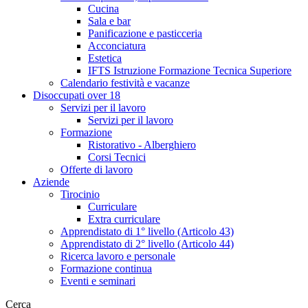
Cucina
Sala e bar
Panificazione e pasticceria
Acconciatura
Estetica
IFTS Istruzione Formazione Tecnica Superiore
Calendario festività e vacanze
Disoccupati over 18
Servizi per il lavoro
Servizi per il lavoro
Formazione
Ristorativo - Alberghiero
Corsi Tecnici
Offerte di lavoro
Aziende
Tirocinio
Curriculare
Extra curriculare
Apprendistato di 1° livello (Articolo 43)
Apprendistato di 2° livello (Articolo 44)
Ricerca lavoro e personale
Formazione continua
Eventi e seminari
Cerca