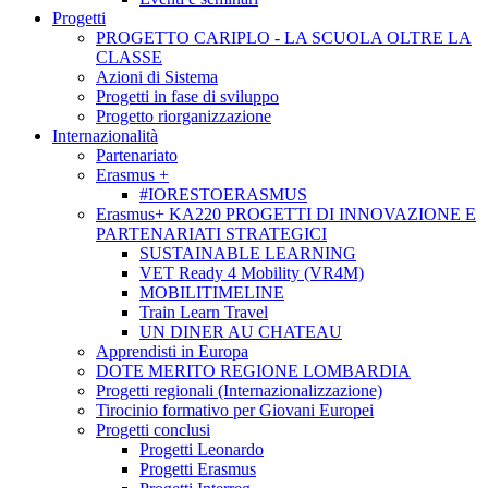
Progetti
PROGETTO CARIPLO - LA SCUOLA OLTRE LA
CLASSE
Azioni di Sistema
Progetti in fase di sviluppo
Progetto riorganizzazione
Internazionalità
Partenariato
Erasmus +
#IORESTOERASMUS
Erasmus+ KA220 PROGETTI DI INNOVAZIONE E
PARTENARIATI STRATEGICI
SUSTAINABLE LEARNING
VET Ready 4 Mobility (VR4M)
MOBILITIMELINE
Train Learn Travel
UN DINER AU CHATEAU
Apprendisti in Europa
DOTE MERITO REGIONE LOMBARDIA
Progetti regionali (Internazionalizzazione)
Tirocinio formativo per Giovani Europei
Progetti conclusi
Progetti Leonardo
Progetti Erasmus