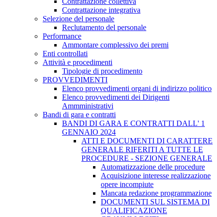
Contrattazione collettiva
Contrattazione integrativa
Selezione del personale
Reclutamento del personale
Performance
Ammontare complessivo dei premi
Enti controllati
Attività e procedimenti
Tipologie di procedimento
PROVVEDIMENTI
Elenco provvedimenti organi di indirizzo politico
Elenco provvedimenti dei Dirigenti
Ammministrativi
Bandi di gara e contratti
BANDI DI GARA E CONTRATTI DALL' 1
GENNAIO 2024
ATTI E DOCUMENTI DI CARATTERE
GENERALE RIFERITI A TUTTE LE
PROCEDURE - SEZIONE GENERALE
Automatizzazione delle procedure
Acquisizione interesse realizzazione
opere incompiute
Mancata redazione programmazione
DOCUMENTI SUL SISTEMA DI
QUALIFICAZIONE