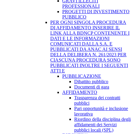
GRAVI ILLECITI
PROFESSIONALI
PROGETTI DI INVESTIMENTO
PUBBLICO
PER OGNI SINGOLA PROCEDURA
DI AFFIDAMENTO INSERIRE IL
LINK ALLA BDNCP CONTENENTE I
DATI E LE INFORMAZIONI
COMUNICATI DALLA S.A. E
PUBBLICATI DA ANAC AI SENSI
DELLA DELIBERA N. 261/2023 PER
CIASCUNA PROCEDURA SONO
PUBBLICATI INOLTRE I SEGUENTI
ATTI E
PUBBLICAZIONE
Dibattito pubblico
Documenti di gara
AFFIDAMENTO
Trasparenza dei contratti
pubblici
Pari opportunità e inclusione
lavorativa
Riordino della disciplina degli
affidamenti dei Servizi
pubblici locali (SPL)