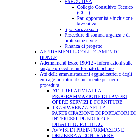
ESECUTIVA
Collegio Consultivo Tecnico
(CCT)
Pari opportunità e inclusione
lavorativa
Sponsorizzazioni
Procedure di somma urgenza e di
protezione civile
Finanza di progetto
AFFIDAMENTI - COLLEGAMENTO
BDNCP
Adempimenti legge 190/12 - Informazioni sulle
singole procedure in formato tabellare
Atti delle amministrazioni aggiudicatrici e degli
enti aggiudicatori distintamente per ogni
procedura
ATTI RELATIVI ALLA
PROGRAMMAZIONE DI LAVORI
OPERE SERVIZI E FORNITURE
TRASPARENZA NELLA
PARTECIPAZIONE DI PORTATORI DI
INTERESSE PUBBLICO E
DIBATTITO POLITICO
AVVISI DI PREINFORMAZIONE
DELIBERA A CONTRARRE