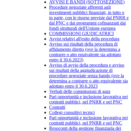
AVVISI E BANDI (SOTTOSEZIONE)
Procedure negoziate afferenti agli
investimenti pubblici finanziati, in tutto o
in parte, con le risorse previste dal PNRR e
dal PNC e dai programmi cofinanziati dai
fondi strutturali dell'Unione europea
COMMISSIONI GIUDICATRICI
Avvisi relativi all'esito della procedura
Avviso sui risultati della procedura di
affidamento diretto (ove la determina a
contrarre o atto equivalente sia adottato
entro il 30.6.2023)
Avviso di avvio della procedura e avviso
sui risultati della aggiudicazione di
procedure negoziate senza bando (ove la
determina a contrarre o atto equivalente sia
adottato entro il 30.6.2023
Verbali delle commissioni di gara
Pari opportunità e inclusione lavorativa nei
contratti pubblici, nel PNRR e nel PNC
Contratti
Collegi consultivi tecnici
Pari opportunità e inclusione lavorativa nei
contratti pubblici, nel PNRR e nel PNC
Resoconti della gestione finanziaria dei