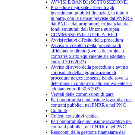
AVVISI E BANDI (SOTTOSEZIONE)
Procedure negoziate afferenti agli
investimenti pubblici finanziati, in tutto o
in parte, con le risorse previste dal PNRR e
dal PNC e dai programmi cofinanziati dai
fondi strutturali dell'Unione europea
COMMISSIONI GIUDICATRICI
Avvisi relativi all'esito della procedura
Avviso sui risultati della procedura di
affidamento diretto (ove la determina a
contrarre o atto equivalente sia adottato
entro il 30.6.2023)
Avviso di avvio della procedura e avviso
sui risultati della aggiudicazione di
procedure negoziate senza bando (ove la
determina a contrarre o atto equivalente sia
adottato entro il 30.6.2023
Verbali delle commissioni di gara
Pari opportunità e inclusione lavorativa nei
contratti pubblici, nel PNRR e nel PNC
Contratti
Collegi consultivi tecnici
Pari opportunità e inclusione lavorativa nei
contratti pubblici, nel PNRR e nel PNC
Resoconti della gestione finanziaria dei