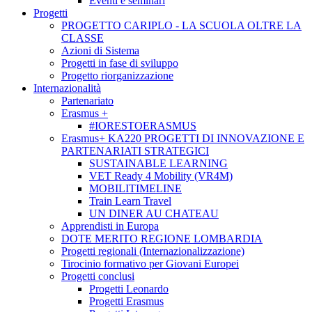
Eventi e seminari
Progetti
PROGETTO CARIPLO - LA SCUOLA OLTRE LA
CLASSE
Azioni di Sistema
Progetti in fase di sviluppo
Progetto riorganizzazione
Internazionalità
Partenariato
Erasmus +
#IORESTOERASMUS
Erasmus+ KA220 PROGETTI DI INNOVAZIONE E
PARTENARIATI STRATEGICI
SUSTAINABLE LEARNING
VET Ready 4 Mobility (VR4M)
MOBILITIMELINE
Train Learn Travel
UN DINER AU CHATEAU
Apprendisti in Europa
DOTE MERITO REGIONE LOMBARDIA
Progetti regionali (Internazionalizzazione)
Tirocinio formativo per Giovani Europei
Progetti conclusi
Progetti Leonardo
Progetti Erasmus