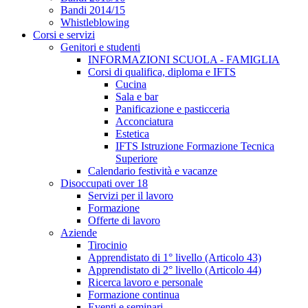
Bandi 2014/15
Whistleblowing
Corsi e servizi
Genitori e studenti
INFORMAZIONI SCUOLA - FAMIGLIA
Corsi di qualifica, diploma e IFTS
Cucina
Sala e bar
Panificazione e pasticceria
Acconciatura
Estetica
IFTS Istruzione Formazione Tecnica
Superiore
Calendario festività e vacanze
Disoccupati over 18
Servizi per il lavoro
Formazione
Offerte di lavoro
Aziende
Tirocinio
Apprendistato di 1° livello (Articolo 43)
Apprendistato di 2° livello (Articolo 44)
Ricerca lavoro e personale
Formazione continua
Eventi e seminari