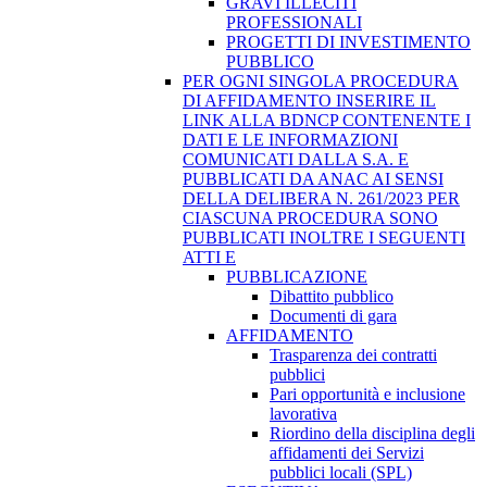
GRAVI ILLECITI
PROFESSIONALI
PROGETTI DI INVESTIMENTO
PUBBLICO
PER OGNI SINGOLA PROCEDURA
DI AFFIDAMENTO INSERIRE IL
LINK ALLA BDNCP CONTENENTE I
DATI E LE INFORMAZIONI
COMUNICATI DALLA S.A. E
PUBBLICATI DA ANAC AI SENSI
DELLA DELIBERA N. 261/2023 PER
CIASCUNA PROCEDURA SONO
PUBBLICATI INOLTRE I SEGUENTI
ATTI E
PUBBLICAZIONE
Dibattito pubblico
Documenti di gara
AFFIDAMENTO
Trasparenza dei contratti
pubblici
Pari opportunità e inclusione
lavorativa
Riordino della disciplina degli
affidamenti dei Servizi
pubblici locali (SPL)