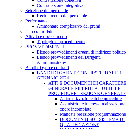
Contrattazione collettiva
Contrattazione integrativa
Selezione del personale
Reclutamento del personale
Performance
Ammontare complessivo dei premi
Enti controllati
Attività e procedimenti
Tipologie di procedimento
PROVVEDIMENTI
Elenco provvedimenti organi di indirizzo politico
Elenco provvedimenti dei Dirigenti
Ammministrativi
Bandi di gara e contratti
BANDI DI GARA E CONTRATTI DALL' 1
GENNAIO 2024
ATTI E DOCUMENTI DI CARATTERE
GENERALE RIFERITI A TUTTE LE
PROCEDURE - SEZIONE GENERALE
Automatizzazione delle procedure
Acquisizione interesse realizzazione
opere incompiute
Mancata redazione programmazione
DOCUMENTI SUL SISTEMA DI
QUALIFICAZIONE