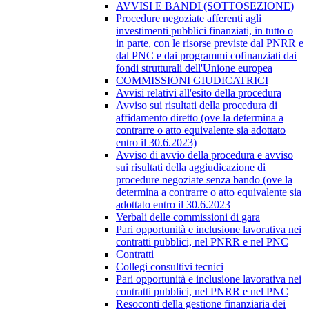
AVVISI E BANDI (SOTTOSEZIONE)
Procedure negoziate afferenti agli
investimenti pubblici finanziati, in tutto o
in parte, con le risorse previste dal PNRR e
dal PNC e dai programmi cofinanziati dai
fondi strutturali dell'Unione europea
COMMISSIONI GIUDICATRICI
Avvisi relativi all'esito della procedura
Avviso sui risultati della procedura di
affidamento diretto (ove la determina a
contrarre o atto equivalente sia adottato
entro il 30.6.2023)
Avviso di avvio della procedura e avviso
sui risultati della aggiudicazione di
procedure negoziate senza bando (ove la
determina a contrarre o atto equivalente sia
adottato entro il 30.6.2023
Verbali delle commissioni di gara
Pari opportunità e inclusione lavorativa nei
contratti pubblici, nel PNRR e nel PNC
Contratti
Collegi consultivi tecnici
Pari opportunità e inclusione lavorativa nei
contratti pubblici, nel PNRR e nel PNC
Resoconti della gestione finanziaria dei