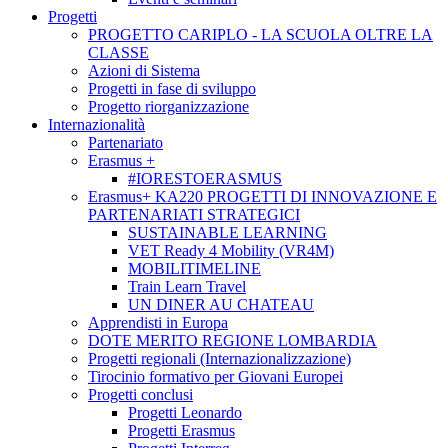
Progetti
PROGETTO CARIPLO - LA SCUOLA OLTRE LA
CLASSE
Azioni di Sistema
Progetti in fase di sviluppo
Progetto riorganizzazione
Internazionalità
Partenariato
Erasmus +
#IORESTOERASMUS
Erasmus+ KA220 PROGETTI DI INNOVAZIONE E
PARTENARIATI STRATEGICI
SUSTAINABLE LEARNING
VET Ready 4 Mobility (VR4M)
MOBILITIMELINE
Train Learn Travel
UN DINER AU CHATEAU
Apprendisti in Europa
DOTE MERITO REGIONE LOMBARDIA
Progetti regionali (Internazionalizzazione)
Tirocinio formativo per Giovani Europei
Progetti conclusi
Progetti Leonardo
Progetti Erasmus