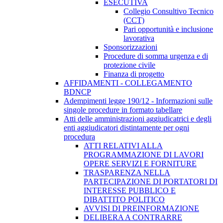
ESECUTIVA
Collegio Consultivo Tecnico
(CCT)
Pari opportunità e inclusione
lavorativa
Sponsorizzazioni
Procedure di somma urgenza e di
protezione civile
Finanza di progetto
AFFIDAMENTI - COLLEGAMENTO
BDNCP
Adempimenti legge 190/12 - Informazioni sulle
singole procedure in formato tabellare
Atti delle amministrazioni aggiudicatrici e degli
enti aggiudicatori distintamente per ogni
procedura
ATTI RELATIVI ALLA
PROGRAMMAZIONE DI LAVORI
OPERE SERVIZI E FORNITURE
TRASPARENZA NELLA
PARTECIPAZIONE DI PORTATORI DI
INTERESSE PUBBLICO E
DIBATTITO POLITICO
AVVISI DI PREINFORMAZIONE
DELIBERA A CONTRARRE