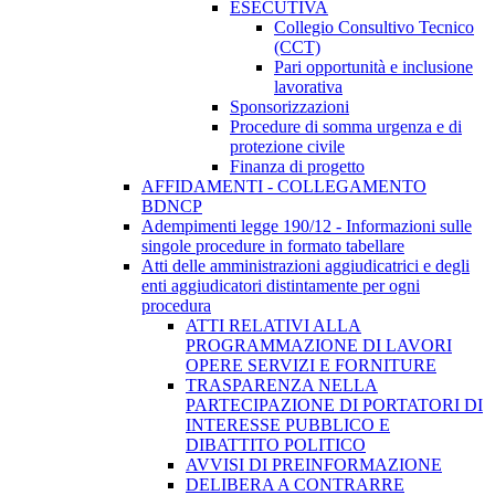
ESECUTIVA
Collegio Consultivo Tecnico
(CCT)
Pari opportunità e inclusione
lavorativa
Sponsorizzazioni
Procedure di somma urgenza e di
protezione civile
Finanza di progetto
AFFIDAMENTI - COLLEGAMENTO
BDNCP
Adempimenti legge 190/12 - Informazioni sulle
singole procedure in formato tabellare
Atti delle amministrazioni aggiudicatrici e degli
enti aggiudicatori distintamente per ogni
procedura
ATTI RELATIVI ALLA
PROGRAMMAZIONE DI LAVORI
OPERE SERVIZI E FORNITURE
TRASPARENZA NELLA
PARTECIPAZIONE DI PORTATORI DI
INTERESSE PUBBLICO E
DIBATTITO POLITICO
AVVISI DI PREINFORMAZIONE
DELIBERA A CONTRARRE