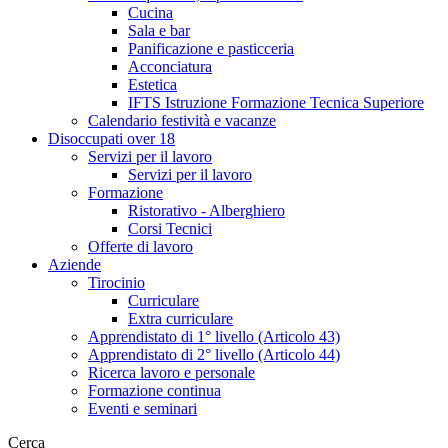
Cucina
Sala e bar
Panificazione e pasticceria
Acconciatura
Estetica
IFTS Istruzione Formazione Tecnica Superiore
Calendario festività e vacanze
Disoccupati over 18
Servizi per il lavoro
Servizi per il lavoro
Formazione
Ristorativo - Alberghiero
Corsi Tecnici
Offerte di lavoro
Aziende
Tirocinio
Curriculare
Extra curriculare
Apprendistato di 1° livello (Articolo 43)
Apprendistato di 2° livello (Articolo 44)
Ricerca lavoro e personale
Formazione continua
Eventi e seminari
Cerca