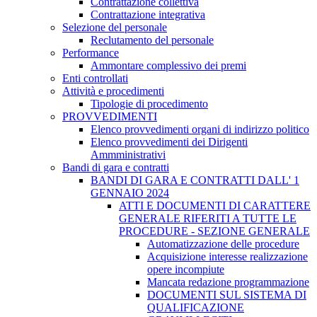
Contrattazione collettiva
Contrattazione integrativa
Selezione del personale
Reclutamento del personale
Performance
Ammontare complessivo dei premi
Enti controllati
Attività e procedimenti
Tipologie di procedimento
PROVVEDIMENTI
Elenco provvedimenti organi di indirizzo politico
Elenco provvedimenti dei Dirigenti
Ammministrativi
Bandi di gara e contratti
BANDI DI GARA E CONTRATTI DALL' 1
GENNAIO 2024
ATTI E DOCUMENTI DI CARATTERE
GENERALE RIFERITI A TUTTE LE
PROCEDURE - SEZIONE GENERALE
Automatizzazione delle procedure
Acquisizione interesse realizzazione
opere incompiute
Mancata redazione programmazione
DOCUMENTI SUL SISTEMA DI
QUALIFICAZIONE