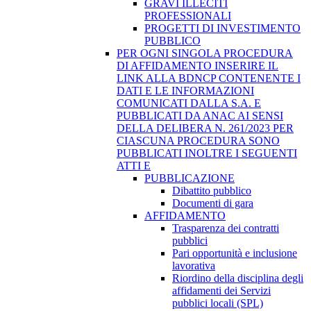
GRAVI ILLECITI
PROFESSIONALI
PROGETTI DI INVESTIMENTO
PUBBLICO
PER OGNI SINGOLA PROCEDURA
DI AFFIDAMENTO INSERIRE IL
LINK ALLA BDNCP CONTENENTE I
DATI E LE INFORMAZIONI
COMUNICATI DALLA S.A. E
PUBBLICATI DA ANAC AI SENSI
DELLA DELIBERA N. 261/2023 PER
CIASCUNA PROCEDURA SONO
PUBBLICATI INOLTRE I SEGUENTI
ATTI E
PUBBLICAZIONE
Dibattito pubblico
Documenti di gara
AFFIDAMENTO
Trasparenza dei contratti
pubblici
Pari opportunità e inclusione
lavorativa
Riordino della disciplina degli
affidamenti dei Servizi
pubblici locali (SPL)