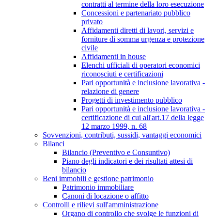
contratti al termine della loro esecuzione
Concessioni e partenariato pubblico
privato
Affidamenti diretti di lavori, servizi e
forniture di somma urgenza e protezione
civile
Affidamenti in house
Elenchi ufficiali di operatori economici
riconosciuti e certificazioni
Pari opportunità e inclusione lavorativa -
relazione di genere
Progetti di investimento pubblico
Pari opportunità e inclusione lavorativa -
certificazione di cui all'art.17 della legge
12 marzo 1999, n. 68
Sovvenzioni, contributi, sussidi, vantaggi economici
Bilanci
Bilancio (Preventivo e Consuntivo)
Piano degli indicatori e dei risultati attesi di
bilancio
Beni immobili e gestione patrimonio
Patrimonio immobiliare
Canoni di locazione o affitto
Controlli e rilievi sull'amministrazione
Organo di controllo che svolge le funzioni di