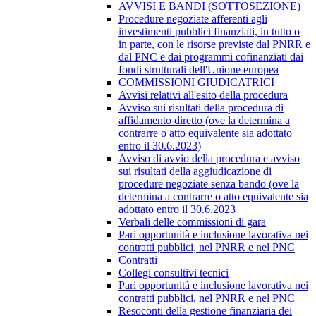
AVVISI E BANDI (SOTTOSEZIONE)
Procedure negoziate afferenti agli
investimenti pubblici finanziati, in tutto o
in parte, con le risorse previste dal PNRR e
dal PNC e dai programmi cofinanziati dai
fondi strutturali dell'Unione europea
COMMISSIONI GIUDICATRICI
Avvisi relativi all'esito della procedura
Avviso sui risultati della procedura di
affidamento diretto (ove la determina a
contrarre o atto equivalente sia adottato
entro il 30.6.2023)
Avviso di avvio della procedura e avviso
sui risultati della aggiudicazione di
procedure negoziate senza bando (ove la
determina a contrarre o atto equivalente sia
adottato entro il 30.6.2023
Verbali delle commissioni di gara
Pari opportunità e inclusione lavorativa nei
contratti pubblici, nel PNRR e nel PNC
Contratti
Collegi consultivi tecnici
Pari opportunità e inclusione lavorativa nei
contratti pubblici, nel PNRR e nel PNC
Resoconti della gestione finanziaria dei