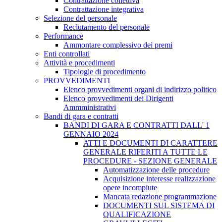
Contrattazione collettiva
Contrattazione integrativa
Selezione del personale
Reclutamento del personale
Performance
Ammontare complessivo dei premi
Enti controllati
Attività e procedimenti
Tipologie di procedimento
PROVVEDIMENTI
Elenco provvedimenti organi di indirizzo politico
Elenco provvedimenti dei Dirigenti
Ammministrativi
Bandi di gara e contratti
BANDI DI GARA E CONTRATTI DALL' 1
GENNAIO 2024
ATTI E DOCUMENTI DI CARATTERE
GENERALE RIFERITI A TUTTE LE
PROCEDURE - SEZIONE GENERALE
Automatizzazione delle procedure
Acquisizione interesse realizzazione
opere incompiute
Mancata redazione programmazione
DOCUMENTI SUL SISTEMA DI
QUALIFICAZIONE