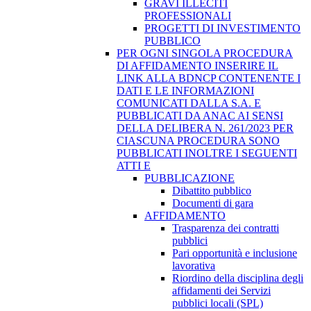
GRAVI ILLECITI
PROFESSIONALI
PROGETTI DI INVESTIMENTO
PUBBLICO
PER OGNI SINGOLA PROCEDURA
DI AFFIDAMENTO INSERIRE IL
LINK ALLA BDNCP CONTENENTE I
DATI E LE INFORMAZIONI
COMUNICATI DALLA S.A. E
PUBBLICATI DA ANAC AI SENSI
DELLA DELIBERA N. 261/2023 PER
CIASCUNA PROCEDURA SONO
PUBBLICATI INOLTRE I SEGUENTI
ATTI E
PUBBLICAZIONE
Dibattito pubblico
Documenti di gara
AFFIDAMENTO
Trasparenza dei contratti
pubblici
Pari opportunità e inclusione
lavorativa
Riordino della disciplina degli
affidamenti dei Servizi
pubblici locali (SPL)