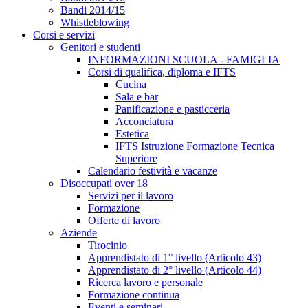
Bandi 2014/15
Whistleblowing
Corsi e servizi
Genitori e studenti
INFORMAZIONI SCUOLA - FAMIGLIA
Corsi di qualifica, diploma e IFTS
Cucina
Sala e bar
Panificazione e pasticceria
Acconciatura
Estetica
IFTS Istruzione Formazione Tecnica
Superiore
Calendario festività e vacanze
Disoccupati over 18
Servizi per il lavoro
Formazione
Offerte di lavoro
Aziende
Tirocinio
Apprendistato di 1° livello (Articolo 43)
Apprendistato di 2° livello (Articolo 44)
Ricerca lavoro e personale
Formazione continua
Eventi e seminari