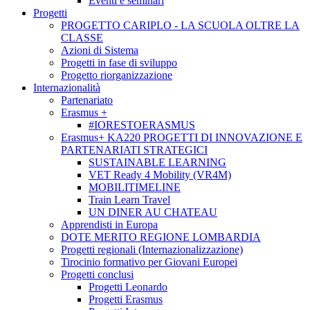
Eventi e seminari
Progetti
PROGETTO CARIPLO - LA SCUOLA OLTRE LA
CLASSE
Azioni di Sistema
Progetti in fase di sviluppo
Progetto riorganizzazione
Internazionalità
Partenariato
Erasmus +
#IORESTOERASMUS
Erasmus+ KA220 PROGETTI DI INNOVAZIONE E
PARTENARIATI STRATEGICI
SUSTAINABLE LEARNING
VET Ready 4 Mobility (VR4M)
MOBILITIMELINE
Train Learn Travel
UN DINER AU CHATEAU
Apprendisti in Europa
DOTE MERITO REGIONE LOMBARDIA
Progetti regionali (Internazionalizzazione)
Tirocinio formativo per Giovani Europei
Progetti conclusi
Progetti Leonardo
Progetti Erasmus