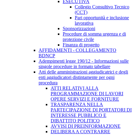
ESECUTIVA
Collegio Consultivo Tecnico
(CCT)
Pari opportunità e inclusione
lavorativa
Sponsorizzazioni
Procedure di somma urgenza e di
protezione civile
Finanza di progetto
AFFIDAMENTI - COLLEGAMENTO
BDNCP
Adempimenti legge 190/12 - Informazioni sulle
singole procedure in formato tabellare
Atti delle amministrazioni aggiudicatrici e degli
enti aggiudicatori distintamente per ogni
procedura
ATTI RELATIVI ALLA
PROGRAMMAZIONE DI LAVORI
OPERE SERVIZI E FORNITURE
TRASPARENZA NELLA
PARTECIPAZIONE DI PORTATORI DI
INTERESSE PUBBLICO E
DIBATTITO POLITICO
AVVISI DI PREINFORMAZIONE
DELIBERA A CONTRARRE