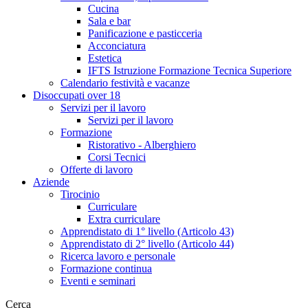
Cucina
Sala e bar
Panificazione e pasticceria
Acconciatura
Estetica
IFTS Istruzione Formazione Tecnica Superiore
Calendario festività e vacanze
Disoccupati over 18
Servizi per il lavoro
Servizi per il lavoro
Formazione
Ristorativo - Alberghiero
Corsi Tecnici
Offerte di lavoro
Aziende
Tirocinio
Curriculare
Extra curriculare
Apprendistato di 1° livello (Articolo 43)
Apprendistato di 2° livello (Articolo 44)
Ricerca lavoro e personale
Formazione continua
Eventi e seminari
Cerca