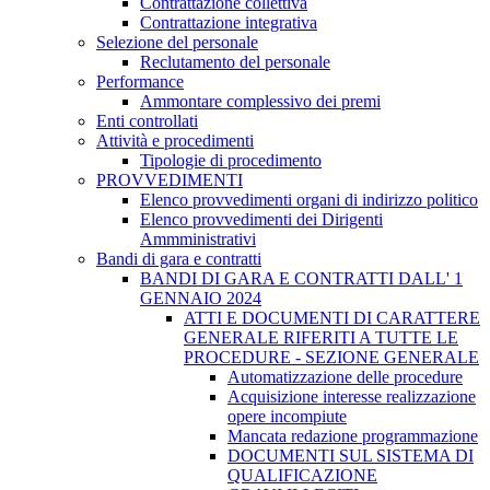
Contrattazione collettiva
Contrattazione integrativa
Selezione del personale
Reclutamento del personale
Performance
Ammontare complessivo dei premi
Enti controllati
Attività e procedimenti
Tipologie di procedimento
PROVVEDIMENTI
Elenco provvedimenti organi di indirizzo politico
Elenco provvedimenti dei Dirigenti
Ammministrativi
Bandi di gara e contratti
BANDI DI GARA E CONTRATTI DALL' 1
GENNAIO 2024
ATTI E DOCUMENTI DI CARATTERE
GENERALE RIFERITI A TUTTE LE
PROCEDURE - SEZIONE GENERALE
Automatizzazione delle procedure
Acquisizione interesse realizzazione
opere incompiute
Mancata redazione programmazione
DOCUMENTI SUL SISTEMA DI
QUALIFICAZIONE