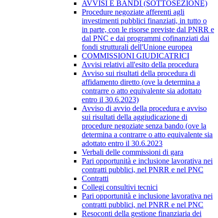
AVVISI E BANDI (SOTTOSEZIONE)
Procedure negoziate afferenti agli
investimenti pubblici finanziati, in tutto o
in parte, con le risorse previste dal PNRR e
dal PNC e dai programmi cofinanziati dai
fondi strutturali dell'Unione europea
COMMISSIONI GIUDICATRICI
Avvisi relativi all'esito della procedura
Avviso sui risultati della procedura di
affidamento diretto (ove la determina a
contrarre o atto equivalente sia adottato
entro il 30.6.2023)
Avviso di avvio della procedura e avviso
sui risultati della aggiudicazione di
procedure negoziate senza bando (ove la
determina a contrarre o atto equivalente sia
adottato entro il 30.6.2023
Verbali delle commissioni di gara
Pari opportunità e inclusione lavorativa nei
contratti pubblici, nel PNRR e nel PNC
Contratti
Collegi consultivi tecnici
Pari opportunità e inclusione lavorativa nei
contratti pubblici, nel PNRR e nel PNC
Resoconti della gestione finanziaria dei