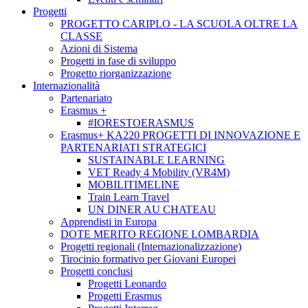
Progetti
PROGETTO CARIPLO - LA SCUOLA OLTRE LA
CLASSE
Azioni di Sistema
Progetti in fase di sviluppo
Progetto riorganizzazione
Internazionalità
Partenariato
Erasmus +
#IORESTOERASMUS
Erasmus+ KA220 PROGETTI DI INNOVAZIONE E
PARTENARIATI STRATEGICI
SUSTAINABLE LEARNING
VET Ready 4 Mobility (VR4M)
MOBILITIMELINE
Train Learn Travel
UN DINER AU CHATEAU
Apprendisti in Europa
DOTE MERITO REGIONE LOMBARDIA
Progetti regionali (Internazionalizzazione)
Tirocinio formativo per Giovani Europei
Progetti conclusi
Progetti Leonardo
Progetti Erasmus