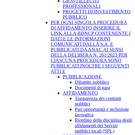
GRAVI ILLECITI
PROFESSIONALI
PROGETTI DI INVESTIMENTO
PUBBLICO
PER OGNI SINGOLA PROCEDURA
DI AFFIDAMENTO INSERIRE IL
LINK ALLA BDNCP CONTENENTE I
DATI E LE INFORMAZIONI
COMUNICATI DALLA S.A. E
PUBBLICATI DA ANAC AI SENSI
DELLA DELIBERA N. 261/2023 PER
CIASCUNA PROCEDURA SONO
PUBBLICATI INOLTRE I SEGUENTI
ATTI E
PUBBLICAZIONE
Dibattito pubblico
Documenti di gara
AFFIDAMENTO
Trasparenza dei contratti
pubblici
Pari opportunità e inclusione
lavorativa
Riordino della disciplina degli
affidamenti dei Servizi
pubblici locali (SPL)