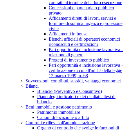
contratti al termine della loro esecuzione
Concessioni e partenariato pubblico
privato
Affidamenti diretti di lavori, servizi e
forniture di somma urgenza e protezione
civile
Affidamenti in house
Elenchi ufficiali di operatori economici
riconosciuti e certificazioni
Pari opportunità e inclusione lavorativa -
relazione di genere
Progetti di investimento pubblico
Pari opportunità e inclusione lavorativa -
certificazione di cui all'art.17 della legge
12 marzo 1999, n. 68
Sovvenzioni, contributi, sussidi, vantaggi economici
Bilanci
Bilancio (Preventivo e Consuntivo)
Piano degli indicatori e dei risultati attesi di
bilancio
Beni immobili e gestione patrimonio
Patrimonio immobiliare
Canoni di locazione o affitto
Controlli e rilievi sull'amministrazione
Organo di controllo che svolge le funzioni di