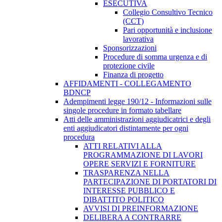
ESECUTIVA
Collegio Consultivo Tecnico
(CCT)
Pari opportunità e inclusione
lavorativa
Sponsorizzazioni
Procedure di somma urgenza e di
protezione civile
Finanza di progetto
AFFIDAMENTI - COLLEGAMENTO
BDNCP
Adempimenti legge 190/12 - Informazioni sulle
singole procedure in formato tabellare
Atti delle amministrazioni aggiudicatrici e degli
enti aggiudicatori distintamente per ogni
procedura
ATTI RELATIVI ALLA
PROGRAMMAZIONE DI LAVORI
OPERE SERVIZI E FORNITURE
TRASPARENZA NELLA
PARTECIPAZIONE DI PORTATORI DI
INTERESSE PUBBLICO E
DIBATTITO POLITICO
AVVISI DI PREINFORMAZIONE
DELIBERA A CONTRARRE