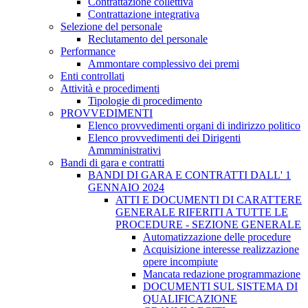
Contrattazione collettiva
Contrattazione integrativa
Selezione del personale
Reclutamento del personale
Performance
Ammontare complessivo dei premi
Enti controllati
Attività e procedimenti
Tipologie di procedimento
PROVVEDIMENTI
Elenco provvedimenti organi di indirizzo politico
Elenco provvedimenti dei Dirigenti
Ammministrativi
Bandi di gara e contratti
BANDI DI GARA E CONTRATTI DALL' 1
GENNAIO 2024
ATTI E DOCUMENTI DI CARATTERE
GENERALE RIFERITI A TUTTE LE
PROCEDURE - SEZIONE GENERALE
Automatizzazione delle procedure
Acquisizione interesse realizzazione
opere incompiute
Mancata redazione programmazione
DOCUMENTI SUL SISTEMA DI
QUALIFICAZIONE