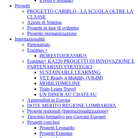
Eventi e seminari
Progetti
PROGETTO CARIPLO - LA SCUOLA OLTRE LA
CLASSE
Azioni di Sistema
Progetti in fase di sviluppo
Progetto riorganizzazione
Internazionalità
Partenariato
Erasmus +
#IORESTOERASMUS
Erasmus+ KA220 PROGETTI DI INNOVAZIONE E
PARTENARIATI STRATEGICI
SUSTAINABLE LEARNING
VET Ready 4 Mobility (VR4M)
MOBILITIMELINE
Train Learn Travel
UN DINER AU CHATEAU
Apprendisti in Europa
DOTE MERITO REGIONE LOMBARDIA
Progetti regionali (Internazionalizzazione)
Tirocinio formativo per Giovani Europei
Progetti conclusi
Progetti Leonardo
Progetti Erasmus