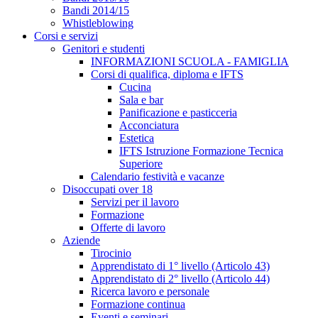
Bandi 2014/15
Whistleblowing
Corsi e servizi
Genitori e studenti
INFORMAZIONI SCUOLA - FAMIGLIA
Corsi di qualifica, diploma e IFTS
Cucina
Sala e bar
Panificazione e pasticceria
Acconciatura
Estetica
IFTS Istruzione Formazione Tecnica
Superiore
Calendario festività e vacanze
Disoccupati over 18
Servizi per il lavoro
Formazione
Offerte di lavoro
Aziende
Tirocinio
Apprendistato di 1° livello (Articolo 43)
Apprendistato di 2° livello (Articolo 44)
Ricerca lavoro e personale
Formazione continua
Eventi e seminari