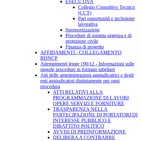
ESECUTIVA
Collegio Consultivo Tecnico
(CCT)
Pari opportunità e inclusione
lavorativa
Sponsorizzazioni
Procedure di somma urgenza e di
protezione civile
Finanza di progetto
AFFIDAMENTI - COLLEGAMENTO
BDNCP
Adempimenti legge 190/12 - Informazioni sulle
singole procedure in formato tabellare
Atti delle amministrazioni aggiudicatrici e degli
enti aggiudicatori distintamente per ogni
procedura
ATTI RELATIVI ALLA
PROGRAMMAZIONE DI LAVORI
OPERE SERVIZI E FORNITURE
TRASPARENZA NELLA
PARTECIPAZIONE DI PORTATORI DI
INTERESSE PUBBLICO E
DIBATTITO POLITICO
AVVISI DI PREINFORMAZIONE
DELIBERA A CONTRARRE