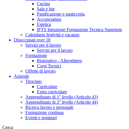
Cucina
Sala e bar
Panificazione e pasticceria
Acconciatura
Estetica
IFTS Istruzione Formazione Tecnica Superiore
Calendario festività e vacanze
Disoccupati over 18
Servizi per il lavoro
Servizi per il lavoro
Formazione
Ristorativo - Alberghiero
Corsi Tecnici
Offerte di lavoro
Aziende
Tirocinio
Curriculare
Extra curriculare
Apprendistato di 1° livello (Articolo 43)
Apprendistato di 2° livello (Articolo 44)
Ricerca lavoro e personale
Formazione continua
Eventi e seminari
Cerca