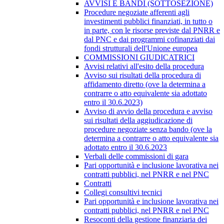
AVVISI E BANDI (SOTTOSEZIONE)
Procedure negoziate afferenti agli
investimenti pubblici finanziati, in tutto o
in parte, con le risorse previste dal PNRR e
dal PNC e dai programmi cofinanziati dai
fondi strutturali dell'Unione europea
COMMISSIONI GIUDICATRICI
Avvisi relativi all'esito della procedura
Avviso sui risultati della procedura di
affidamento diretto (ove la determina a
contrarre o atto equivalente sia adottato
entro il 30.6.2023)
Avviso di avvio della procedura e avviso
sui risultati della aggiudicazione di
procedure negoziate senza bando (ove la
determina a contrarre o atto equivalente sia
adottato entro il 30.6.2023
Verbali delle commissioni di gara
Pari opportunità e inclusione lavorativa nei
contratti pubblici, nel PNRR e nel PNC
Contratti
Collegi consultivi tecnici
Pari opportunità e inclusione lavorativa nei
contratti pubblici, nel PNRR e nel PNC
Resoconti della gestione finanziaria dei