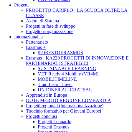
Progetti
PROGETTO CARIPLO - LA SCUOLA OLTRE LA
CLASSE
Azioni di Sistema
Progetti in fase di sviluppo
Progetto riorganizzazione
Internazionalità
Partenariato
Erasmus +
#IORESTOERASMUS
Erasmus+ KA220 PROGETTI DI INNOVAZIONE E
PARTENARIATI STRATEGICI
SUSTAINABLE LEARNING
VET Ready 4 Mobility (VR4M)
MOBILITIMELINE
Train Learn Travel
UN DINER AU CHATEAU
Apprendisti in Europa
DOTE MERITO REGIONE LOMBARDIA
Progetti regionali (Internazionalizzazione)
Tirocinio formativo per Giovani Europei
Progetti conclusi
Progetti Leonardo
Progetti Erasmus