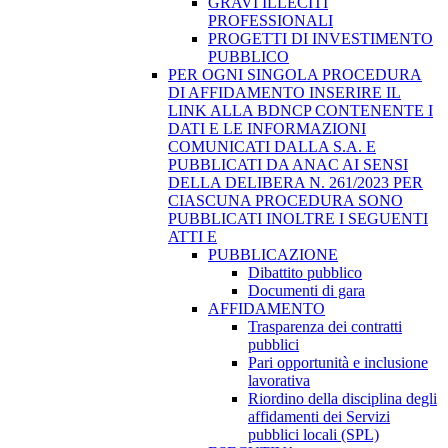
GRAVI ILLECITI
PROFESSIONALI
PROGETTI DI INVESTIMENTO
PUBBLICO
PER OGNI SINGOLA PROCEDURA
DI AFFIDAMENTO INSERIRE IL
LINK ALLA BDNCP CONTENENTE I
DATI E LE INFORMAZIONI
COMUNICATI DALLA S.A. E
PUBBLICATI DA ANAC AI SENSI
DELLA DELIBERA N. 261/2023 PER
CIASCUNA PROCEDURA SONO
PUBBLICATI INOLTRE I SEGUENTI
ATTI E
PUBBLICAZIONE
Dibattito pubblico
Documenti di gara
AFFIDAMENTO
Trasparenza dei contratti
pubblici
Pari opportunità e inclusione
lavorativa
Riordino della disciplina degli
affidamenti dei Servizi
pubblici locali (SPL)