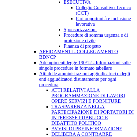
ESECUTIVA
Collegio Consultivo Tecnico
(CCT)
Pari opportunità e inclusione
lavorativa
Sponsorizzazioni
Procedure di somma urgenza e di
protezione civile
Finanza di progetto
AFFIDAMENTI - COLLEGAMENTO
BDNCP
Adempimenti legge 190/12 - Informazioni sulle
singole procedure in formato tabellare
Atti delle amministrazioni aggiudicatrici e degli
enti aggiudicatori distintamente per ogni
procedura
ATTI RELATIVI ALLA
PROGRAMMAZIONE DI LAVORI
OPERE SERVIZI E FORNITURE
TRASPARENZA NELLA
PARTECIPAZIONE DI PORTATORI DI
INTERESSE PUBBLICO E
DIBATTITO POLITICO
AVVISI DI PREINFORMAZIONE
DELIBERA A CONTRARRE