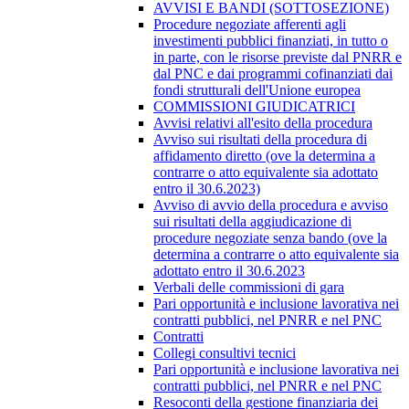
AVVISI E BANDI (SOTTOSEZIONE)
Procedure negoziate afferenti agli
investimenti pubblici finanziati, in tutto o
in parte, con le risorse previste dal PNRR e
dal PNC e dai programmi cofinanziati dai
fondi strutturali dell'Unione europea
COMMISSIONI GIUDICATRICI
Avvisi relativi all'esito della procedura
Avviso sui risultati della procedura di
affidamento diretto (ove la determina a
contrarre o atto equivalente sia adottato
entro il 30.6.2023)
Avviso di avvio della procedura e avviso
sui risultati della aggiudicazione di
procedure negoziate senza bando (ove la
determina a contrarre o atto equivalente sia
adottato entro il 30.6.2023
Verbali delle commissioni di gara
Pari opportunità e inclusione lavorativa nei
contratti pubblici, nel PNRR e nel PNC
Contratti
Collegi consultivi tecnici
Pari opportunità e inclusione lavorativa nei
contratti pubblici, nel PNRR e nel PNC
Resoconti della gestione finanziaria dei