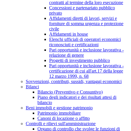
contratti al termine della loro esecuzione
Concessioni e partenariato pubblico
privato
Affidamenti diretti di lavori, servizi e
forniture di somma urgenza e protezione
civile
Affidamenti in house
Elenchi ufficiali di operatori economici
riconosciuti e certificazioni
Pari opportunità e inclusione lavorativa -
relazione di genere
Progetti di investimento pubblico
Pari opportunità e inclusione lavorativa -
certificazione di cui all'art.17 della legge
12 marzo 1999, n. 68
Sovvenzioni, contributi, sussidi, vantaggi economici
Bilanci
Bilancio (Preventivo e Consuntivo)
Piano degli indicatori e dei risultati attesi di
bilancio
Beni immobili e gestione patrimonio
Patrimonio immobiliare
Canoni di locazione o affitto
Controlli e rilievi sull'amministrazione
Organo di controllo che svolge le funzioni di