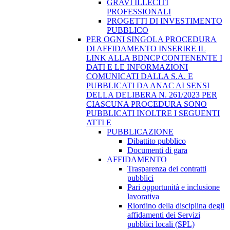
GRAVI ILLECITI
PROFESSIONALI
PROGETTI DI INVESTIMENTO
PUBBLICO
PER OGNI SINGOLA PROCEDURA
DI AFFIDAMENTO INSERIRE IL
LINK ALLA BDNCP CONTENENTE I
DATI E LE INFORMAZIONI
COMUNICATI DALLA S.A. E
PUBBLICATI DA ANAC AI SENSI
DELLA DELIBERA N. 261/2023 PER
CIASCUNA PROCEDURA SONO
PUBBLICATI INOLTRE I SEGUENTI
ATTI E
PUBBLICAZIONE
Dibattito pubblico
Documenti di gara
AFFIDAMENTO
Trasparenza dei contratti
pubblici
Pari opportunità e inclusione
lavorativa
Riordino della disciplina degli
affidamenti dei Servizi
pubblici locali (SPL)