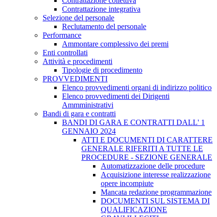
Contrattazione collettiva
Contrattazione integrativa
Selezione del personale
Reclutamento del personale
Performance
Ammontare complessivo dei premi
Enti controllati
Attività e procedimenti
Tipologie di procedimento
PROVVEDIMENTI
Elenco provvedimenti organi di indirizzo politico
Elenco provvedimenti dei Dirigenti
Ammministrativi
Bandi di gara e contratti
BANDI DI GARA E CONTRATTI DALL' 1
GENNAIO 2024
ATTI E DOCUMENTI DI CARATTERE
GENERALE RIFERITI A TUTTE LE
PROCEDURE - SEZIONE GENERALE
Automatizzazione delle procedure
Acquisizione interesse realizzazione
opere incompiute
Mancata redazione programmazione
DOCUMENTI SUL SISTEMA DI
QUALIFICAZIONE